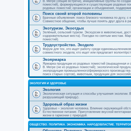
В. Мегре (общие встречи), инициативные группы по созда
поместий), формирующиеся и существующие родовые пос
родовых поместий; организации и объединения, поддерж
Поиск своей второй половины
Брачные объявления: поиск близкого человека по духу, с
Совместное общение, чтобы лучше понять друг друга в ра
Экотуризм. Экоотдых
Зелёный, сельский туризм. Экскурсии в живописные, дос
оздоровительные места). Поездки по святым местам. Ма
поместий).
Трудоустройство. Экодело
Форум для тех, кто ищет работу среди единомышленников
совместного экодела; кто ищет или предлагает волонтёрс
Экоярмарка
Ярмарка продукции из родовых поместий (выращенная и с
В. Мегре (не из родовых поместий); экологической проду
экопродукции промышленного/фермерского производства и
поиск старых сортов), животным, продукции для экохозяй
ЭКОЛОГИЯ И ЗДОРОВЬЕ
Экология
Экологическая ситуация и способы улучшения экологии. В
разрушающий природу).
Здоровый образ жизни
Здоровье – экология человека. Влияние окружающей обст
Естественное питание. Приготовление вкусной вегетариан
жизни в гармонии с природой.
ОБЩЕСТВО. ПОЛИТИКА. ЭКОНОМИКА. НАРОДОВЛАСТИЕ. ТЕРРИТ
Общество. Политика. Экономика