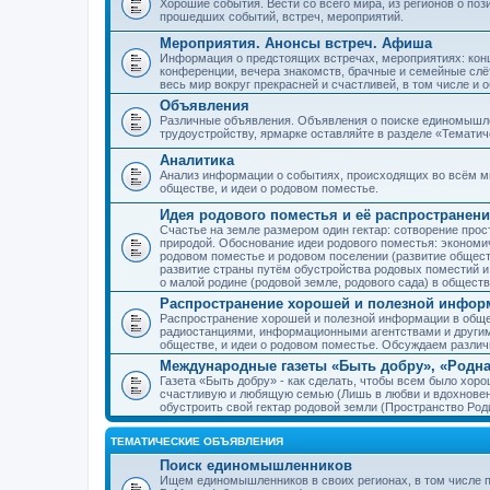
Хорошие события. Вести со всего мира, из регионов о по
прошедших событий, встреч, мероприятий.
Мероприятия. Анонсы встреч. Афиша
Информация о предстоящих встречах, мероприятиях: конце
конференции, вечера знакомств, брачные и семейные слёт
весь мир вокруг прекрасней и счастливей, в том числе и 
Объявления
Различные объявления. Объявления о поиске единомышлен
трудоустройству, ярмарке оставляйте в разделе «Темати
Аналитика
Анализ информации о событиях, происходящих во всём мир
обществе, и идеи о родовом поместье.
Идея родового поместья и её распространени
Счастье на земле размером один гектар: сотворение прос
природой. Обоснование идеи родового поместья: экономич
родовом поместье и родовом поселении (развитие обществ
развитие страны путём обустройства родовых поместий и
о малой родине (родовой земле, родового сада) в обществ
Распространение хорошей и полезной информ
Распространение хорошей и полезной информации в общес
радиостанциями, информационными агентствами и други
обществе, и идеи о родовом поместье. Обсуждаем разли
Международные газеты «Быть добру», «Родна
Газета «Быть добру» - как сделать, чтобы всем было хорош
счастливую и любящую семью (Лишь в любви и вдохновень
обустроить свой гектар родовой земли (Пространство Роди
ТЕМАТИЧЕСКИЕ ОБЪЯВЛЕНИЯ
Поиск единомышленников
Ищем единомышленников в своих регионах, в том числе п