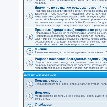
природой.
Движение по созданию родовых поместий и е
Развитие Движения читателей книг В.Н. Мегре по создан
Движения: - Фонд культуры и поддержки творчества «Анас
Читательские клубы (информация о действующих клубах)
поместий; - Родная партия; - Общественная организация 
чистыми помыслами; - Караван Любви Солнечных Бардов; 
объединения граждан, поддерживающие идею о родовом п
Правовые (юридические) вопросы по родово
Разработка и обсуждение законопроектов, связанных с 
(юридические) вопросы по родовому поместью (вопросы,
властями, регистрацией земельного участка, жилого дома
образование и т.п.). Защита против клеветы: о конкретн
поместий, а также о методах защиты своих прав.
Мнения
Различные мнения, в том числе идеи Анастасии в книгах В
Родовое поселение Благодатные родники (Оде
Родовое поселение Благодатные родники – это коллектив
природой в родовых поместьях по соседству, которые об
прародителей своих, создания условий для зарождения н
ИНТЕРЕСНОЕ. ПОЛЕЗНОЕ
Полезные советы
Знания предков: всё новое - хорошо забытое старое. Коп
Дольмены
Местонахождение дольменов в Украине, России и других 
дольменов).
Улыбаемся