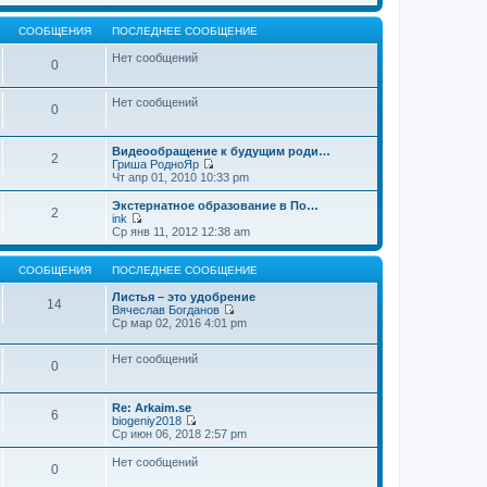
т
е
щ
и
р
е
к
е
СООБЩЕНИЯ
ПОСЛЕДНЕЕ СООБЩЕНИЕ
н
п
й
и
о
т
Нет сообщений
0
ю
с
и
л
к
е
п
Нет сообщений
д
о
0
н
с
е
л
м
е
Видеообращение к будущим роди…
2
у
д
Гриша РодноЯр
с
н
П
Чт апр 01, 2010 10:33 pm
о
е
е
о
м
р
Экстернатное образование в По…
б
2
у
е
ink
щ
с
й
П
Ср янв 11, 2012 12:38 am
е
о
т
е
н
о
и
р
и
б
к
е
СООБЩЕНИЯ
ПОСЛЕДНЕЕ СООБЩЕНИЕ
ю
щ
п
й
е
о
т
Листья – это удобрение
14
н
с
и
Вячеслав Богданов
и
л
к
П
Ср мар 02, 2016 4:01 pm
ю
е
п
е
д
о
р
н
Нет сообщений
с
е
0
е
л
й
м
е
т
у
д
и
Re: Arkaim.se
с
н
к
6
biogeniy2018
о
е
п
П
Ср июн 06, 2018 2:57 pm
о
м
о
е
б
у
с
р
Нет сообщений
щ
с
л
0
е
е
о
е
й