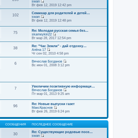
swan
П
Вт фев 12, 2019 12:42 pm
е
р
Семинар для родителей и детей…
102
е
swan
й
П
Вт фев 12, 2019 12:48 pm
т
е
и
р
к
Re: Молодая русская семья без…
е
75
п
skameykin22
й
П
о
Вт мар 28, 2017 12:54 pm
т
е
с
и
р
л
к
Re: "Час Земли" - дай отдохну…
38
е
е
п
Алёна 17
й
д
П
о
Чт сен 02, 2010 4:58 pm
т
н
е
с
и
е
р
л
Вячеслав Богданов
6
к
м
е
е
П
Вс июн 01, 2008 3:12 pm
п
у
й
д
е
о
с
т
н
р
с
о
и
е
е
л
о
к
м
й
е
б
п
у
т
д
щ
о
Увеличим позитивную информаци…
с
и
7
н
е
с
Вячеслав Богданов
о
к
е
н
П
л
Пт мар 01, 2013 9:25 am
о
п
м
и
е
е
б
о
у
ю
р
д
щ
с
Re: Новые выпуски газет
с
е
н
е
л
96
МаксКраснов
о
й
е
н
е
П
Вт фев 26, 2019 6:24 pm
о
т
м
и
д
е
б
и
у
ю
н
р
щ
к
с
е
е
е
п
о
м
СООБЩЕНИЯ
ПОСЛЕДНЕЕ СООБЩЕНИЕ
й
н
о
о
у
т
и
с
б
с
Re: Существующие родовые посе…
и
ю
30
л
щ
о
swan
к
е
е