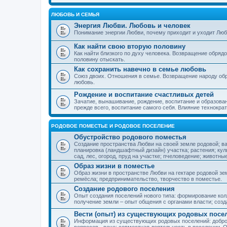
ЛЮБОВЬ И СЕМЬЯ
Энергия Любви. Любовь и человек
Понимание энергии Любви, почему приходит и уходит Люб
Как найти свою вторую половину
Как найти близкого по духу человека. Возвращение обряд
половину отыскать.
Как сохранить навечно в семье любовь
Союз двоих. Отношения в семье. Возвращение народу обр
любовь.
Рождение и воспитание счастливых детей
Зачатие, вынашивание, рождение, воспитание и образован
прежде всего, воспитание самого себя. Влияние технократ
РОДОВОЕ ПОМЕСТЬЕ И РОДОВОЕ ПОСЕЛЕНИЕ
Обустройство родового поместья
Создание пространства Любви на своей земле родовой; в
планировка (ландшафтный дизайн) участка; растения; кул
сад, лес, огород, пруд на участке; пчеловедение; животны
Образ жизни в поместье
Образ жизни в пространстве Любви на гектаре родовой зем
ремёсла; предпринимательство, творчество в поместье.
Создание родового поселения
Опыт создания поселений нового типа: формирование кол
получение земли – опыт общения с органами власти; соз
Вести (опыт) из существующих родовых посе
Информация из существующих родовых поселений: добро
вопросов - вече; совместная деятельность в поселении. О