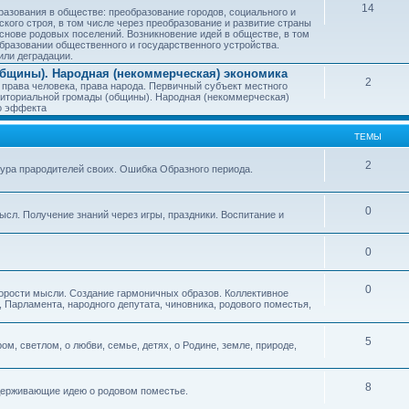
14
азования в обществе: преобразование городов, социального и
ского строя, в том числе через преобразование и развитие страны
снове родовых поселений. Возникновение идей в обществе, в том
бразовании общественного и государственного устройства.
или деградации.
бщины). Народная (некоммерческая) экономика
2
 права человека, права народа. Первичный субъект местного
иториальной громады (общины). Народная (некоммерческая)
о эффекта
ТЕМЫ
2
тура прародителей своих. Ошибка Образного периода.
0
ысл. Получение знаний через игры, праздники. Воспитание и
0
0
корости мысли. Создание гармоничных образов. Коллективное
 Парламента, народного депутата, чиновника, родового поместья,
5
ом, светлом, о любви, семье, детях, о Родине, земле, природе,
8
оддерживающие идею о родовом поместье.