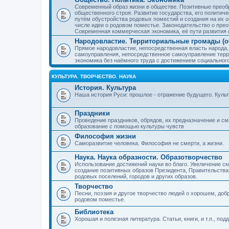
Современный образ жизни в обществе. Позитивные преобр
общественного строя. Развитие государства, его политиче
путём обустройства родовых поместий и создания на их о
числе идеи о родовом поместье. Законодательство о прео
Современная коммерческая экономика, её пути развития 
Народовластие. Территориальные громады (о
Прямое народовластие, непосредственная власть народа,
самоуправления, непосредственное самоуправление терр
экономика без наёмного труда с достижением социальног
КУЛЬТУРА. ТВОРЧЕСТВО. НАУКА
История. Культура
Наша история Руси: прошлое - отражение будущего. Куль
Праздники
Проведение праздников, обрядов, их предназначение и см
образование с помощью культуры чувств
Философия жизни
Саморазвитие человека. Философия не смерти, а жизни.
Наука. Наука образности. Образотворчество
Использование достижений науки во благо. Увеличение с
создание позитивных образов Президента, Правительства,
родовых поселений, городов и других образов.
Творчество
Песни, поэзия и другое творчество людей о хорошем, добр
родовом поместье.
Библиотека
Хорошая и полезная литература. Статьи, книги, и т.п., п