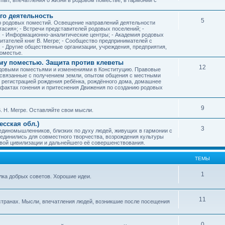
го деятельность
5
ию родовых поместий. Освещение направлений деятельности
тасия»; - Встречи представителей родовых поселений; -
; - Информационно-аналитические центры; - Академия родовых
читателей книг В. Мегре; - Сообщество предпринимателей с
- Другие общественные организации, учреждения, предприятия,
оместье.
му поместью. Защита против клеветы
12
родовыми поместьями и изменениями в Конституцию. Правовые
 связанные с получением земли, опытом общения с местными
, регистрацией рождения ребёнка, рождённого дома, домашнее
ых фактах гонения и притеснения Движения по созданию родовых
9
. Н. Мегре. Оставляйте свои мысли.
сская обл.)
3
 единомышленников, близких по духу людей, живущих в гармонии с
ъединились для совместного творчества, возрождения культуры
овой цивилизации и дальнейшего её совершенствования.
ТЕМЫ
1
илка добрых советов. Хорошие идеи.
11
странах. Мысли, впечатления людей, возникшие после посещения
0