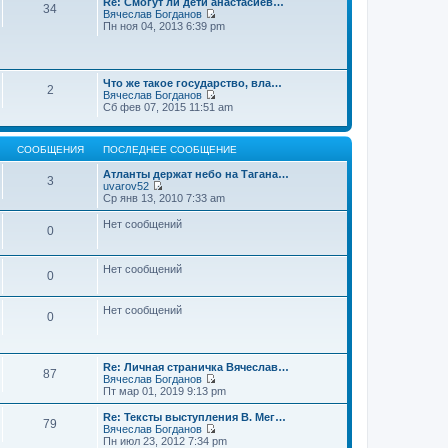
Re: Смогут ли дети анастасиев…
с
и
е
34
о
Вячеслав Богданов
л
к
н
о
П
Пн ноя 04, 2013 6:39 pm
е
п
и
б
е
д
о
ю
щ
р
н
с
е
е
е
л
н
й
м
е
и
Что же такое государство, вла…
т
у
2
д
ю
Вячеслав Богданов
и
с
н
П
Сб фев 07, 2015 11:51 am
к
о
е
е
п
о
м
р
о
б
у
е
с
щ
с
СООБЩЕНИЯ
ПОСЛЕДНЕЕ СООБЩЕНИЕ
й
л
е
о
т
е
н
о
Атланты держат небо на Тагана…
и
3
д
и
б
uvarov52
к
н
ю
П
щ
Ср янв 13, 2010 7:33 am
п
е
е
е
о
м
р
н
Нет сообщений
с
у
0
е
и
л
с
й
ю
е
о
т
д
о
и
Нет сообщений
н
0
б
к
е
щ
п
м
е
о
у
Нет сообщений
н
0
с
с
и
л
о
ю
е
о
д
б
н
Re: Личная страничка Вячеслав…
щ
87
е
Вячеслав Богданов
е
м
П
Пт мар 01, 2019 9:13 pm
н
у
е
и
с
р
Re: Тексты выступления В. Мег…
ю
79
о
е
Вячеслав Богданов
о
й
П
Пн июл 23, 2012 7:34 pm
б