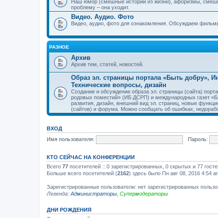
Наш юмор (смешные истории из жизни), афоризмы, смеш
проблему – она уходит.
Видео. Аудио. Фото
Видео, аудио, фото для ознакомления. Обсуждаем фильмы
РАЗНОЕ
Архив
Архив тем, статей, новостей.
Образ эл. страницы портала «Быть добру», 
Технические вопросы, дизайн
Создание и обсуждение образа эл. страницы (сайта) пор
родовых поместий» (ИБ ДСРП) и международных газет «Бы
развития, дизайн, внешний вид эл. страниц, новые функци
(сайтов) и форума. Можно сообщать об ошибках, недорабо
ВХОД
Имя пользователя:
Пароль:
КТО СЕЙЧАС НА КОНФЕРЕНЦИИ
Всего
77
посетителей :: 0 зарегистрированных, 0 скрытых и 77 гост
Больше всего посетителей (
2162
) здесь было Пн авг 08, 2016 4:54 a
Зарегистрированные пользователи: нет зарегистрированных польз
Легенда:
Администраторы
,
Супермодераторы
ДНИ РОЖДЕНИЯ