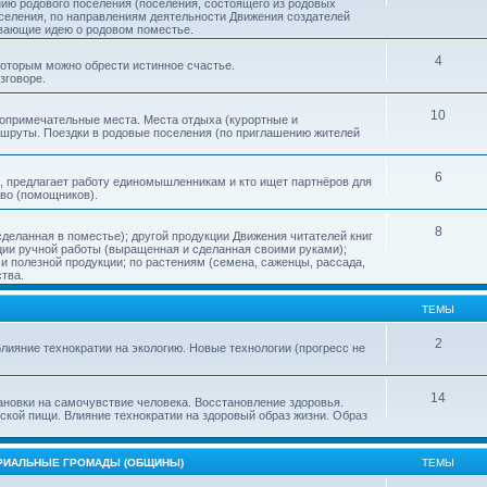
нию родового поселения (поселения, состоящего из родовых
еления, по направлениям деятельности Движения создателей
ивающие идею о родовом поместье.
4
 которым можно обрести истинное счастье.
зговоре.
10
топримечательные места. Места отдыха (курортные и
ршруты. Поездки в родовые поселения (по приглашению жителей
6
, предлагает работу единомышленникам и кто ищет партнёров для
тво (помощников).
8
деланная в поместье); другой продукции Движения читателей книг
кции ручной работы (выращенная и сделанная своими руками);
 полезной продукции; по растениям (семена, саженцы, рассада,
ства.
ТЕМЫ
2
лияние технократии на экологию. Новые технологии (прогресс не
14
ановки на самочувствие человека. Восстановление здоровья.
ской пищи. Влияние технократии на здоровый образ жизни. Образ
ОРИАЛЬНЫЕ ГРОМАДЫ (ОБЩИНЫ)
ТЕМЫ