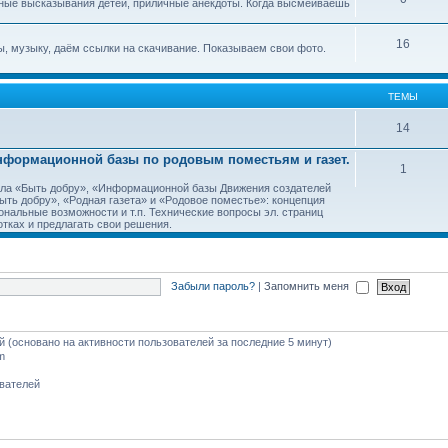
ные высказывания детей, приличные анекдоты. Когда высмеиваешь
16
, музыку, даём ссылки на скачивание. Показываем свои фото.
ТЕМЫ
14
Информационной базы по родовым поместьям и газет.
1
тала «Быть добру», «Информационной базы Движения создателей
ть добру», «Родная газета» и «Родовое поместье»: концепция
ональные возможности и т.п. Технические вопросы эл. страниц
тках и предлагать свои решения.
Забыли пароль?
|
Запомнить меня
ей (основано на активности пользователей за последние 5 минут)
m
ователей