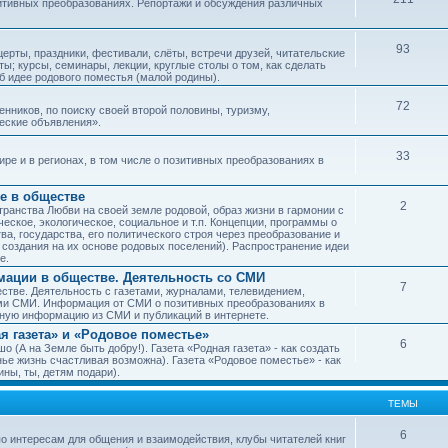
зитивных преобразованиях. Репортажи и обсуждения различных
93
рты, праздники, фестивали, слёты, встречи друзей, читательские
ы; курсы, семинары, лекции, круглые столы о том, как сделать
об идее родового поместья (малой родины).
72
ников, по поиску своей второй половины, туризму,
ческие объявления».
33
е и в регионах, в том числе о позитивных преобразованиях в
е в обществе
2
транства Любви на своей земле родовой, образ жизни в гармонии с
еское, экологическое, социальное и т.п. Концепции, программы о
а, государства, его политического строя через преобразование и
 создания на их основе родовых поселений). Распространение идеи
е.
ации в обществе. Деятельность со СМИ
7
тве. Деятельность с газетами, журналами, телевидением,
ми СМИ. Информация от СМИ о позитивных преобразованиях в
чную информацию из СМИ и публикаций в интернете.
я газета» и «Родовое поместье»
6
о (А на Земле быть добру!). Газета «Родная газета» - как создать
е жизнь счастливая возможна). Газета «Родовое поместье» - как
ны, ты, детям подари).
ТЕМЫ
6
о интересам для общения и взаимодействия, клубы читателей книг