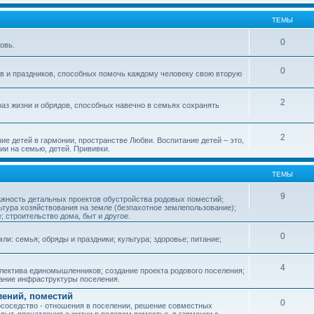
ТЕМЫ
0
овь.
0
ов и праздников, способных помочь каждому человеку свою вторую
2
аз жизни и обрядов, способных навечно в семьях сохранять
2
ие детей в гармонии, пространстве Любви. Воспитание детей – это,
ии на семью, детей. Прививки.
ТЕМЫ
9
ажность детальных проектов обустройства родовых поместий;
ьтура хозяйствования на земле (безпахотное землепользование);
е; строительство дома, быт и другое.
0
ли: семья; обряды и праздники; культура; здоровье; питание;
4
лектива единомышленников; создание проекта родового поселения;
дание инфраструктуры поселения.
лений, поместий
0
соседство - отношения в поселении, решение совместных
пыт, впечатления о жизни в родовом поместье, в гармонии с