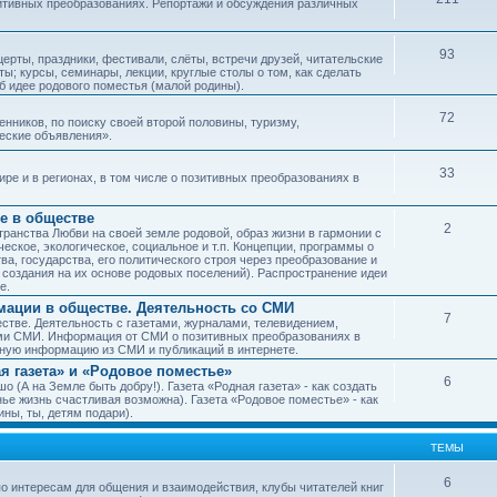
зитивных преобразованиях. Репортажи и обсуждения различных
93
рты, праздники, фестивали, слёты, встречи друзей, читательские
ы; курсы, семинары, лекции, круглые столы о том, как сделать
об идее родового поместья (малой родины).
72
ников, по поиску своей второй половины, туризму,
ческие объявления».
33
е и в регионах, в том числе о позитивных преобразованиях в
е в обществе
2
транства Любви на своей земле родовой, образ жизни в гармонии с
еское, экологическое, социальное и т.п. Концепции, программы о
а, государства, его политического строя через преобразование и
 создания на их основе родовых поселений). Распространение идеи
е.
ации в обществе. Деятельность со СМИ
7
тве. Деятельность с газетами, журналами, телевидением,
ми СМИ. Информация от СМИ о позитивных преобразованиях в
чную информацию из СМИ и публикаций в интернете.
я газета» и «Родовое поместье»
6
о (А на Земле быть добру!). Газета «Родная газета» - как создать
е жизнь счастливая возможна). Газета «Родовое поместье» - как
ны, ты, детям подари).
ТЕМЫ
6
о интересам для общения и взаимодействия, клубы читателей книг