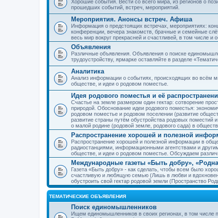
Хорошие события. Вести со всего мира, из регионов о по
прошедших событий, встреч, мероприятий.
Мероприятия. Анонсы встреч. Афиша
Информация о предстоящих встречах, мероприятиях: конце
конференции, вечера знакомств, брачные и семейные слёт
весь мир вокруг прекрасней и счастливей, в том числе и 
Объявления
Различные объявления. Объявления о поиске единомышлен
трудоустройству, ярмарке оставляйте в разделе «Темати
Аналитика
Анализ информации о событиях, происходящих во всём мир
обществе, и идеи о родовом поместье.
Идея родового поместья и её распространени
Счастье на земле размером один гектар: сотворение прос
природой. Обоснование идеи родового поместья: экономич
родовом поместье и родовом поселении (развитие обществ
развитие страны путём обустройства родовых поместий и
о малой родине (родовой земле, родового сада) в обществ
Распространение хорошей и полезной информ
Распространение хорошей и полезной информации в общес
радиостанциями, информационными агентствами и други
обществе, и идеи о родовом поместье. Обсуждаем разли
Международные газеты «Быть добру», «Родна
Газета «Быть добру» - как сделать, чтобы всем было хорош
счастливую и любящую семью (Лишь в любви и вдохновень
обустроить свой гектар родовой земли (Пространство Роди
ТЕМАТИЧЕСКИЕ ОБЪЯВЛЕНИЯ
Поиск единомышленников
Ищем единомышленников в своих регионах, в том числе п