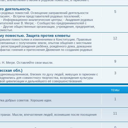
го деятельность
5
ию родовых поместий. Освещение направлений деятельности
тасия»; - Встречи представителей родовых поселений; -
; - Информационно-аналитические центры; - Академия родовых
читателей книг В. Мегре; - Сообщество предпринимателей с
- Другие общественные организации, учреждения, предприятия,
оместье.
му поместью. Защита против клеветы
12
родовыми поместьями и изменениями в Конституцию. Правовые
 связанные с получением земли, опытом общения с местными
, регистрацией рождения ребёнка, рождённого дома, домашнее
ых фактах гонения и притеснения Движения по созданию родовых
9
. Н. Мегре. Оставляйте свои мысли.
сская обл.)
3
 единомышленников, близких по духу людей, живущих в гармонии с
ъединились для совместного творчества, возрождения культуры
овой цивилизации и дальнейшего её совершенствования.
ТЕМЫ
1
илка добрых советов. Хорошие идеи.
11
странах. Мысли, впечатления людей, возникшие после посещения
0