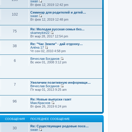
swan
П
Вт фев 12, 2019 12:42 pm
е
р
Семинар для родителей и детей…
102
е
swan
й
П
Вт фев 12, 2019 12:48 pm
т
е
и
р
к
Re: Молодая русская семья без…
е
75
п
skameykin22
й
П
о
Вт мар 28, 2017 12:54 pm
т
е
с
и
р
л
к
Re: "Час Земли" - дай отдохну…
38
е
е
п
Алёна 17
й
д
П
о
Чт сен 02, 2010 4:58 pm
т
н
е
с
и
е
р
л
Вячеслав Богданов
6
к
м
е
е
П
Вс июн 01, 2008 3:12 pm
п
у
й
д
е
о
с
т
н
р
с
о
и
е
е
л
о
к
м
й
е
б
п
у
т
д
щ
о
Увеличим позитивную информаци…
с
и
7
н
е
с
Вячеслав Богданов
о
к
е
н
П
л
Пт мар 01, 2013 9:25 am
о
п
м
и
е
е
б
о
у
ю
р
д
щ
с
Re: Новые выпуски газет
с
е
н
е
л
96
МаксКраснов
о
й
е
н
е
П
Вт фев 26, 2019 6:24 pm
о
т
м
и
д
е
б
и
у
ю
н
р
щ
к
с
е
е
е
п
о
м
СООБЩЕНИЯ
ПОСЛЕДНЕЕ СООБЩЕНИЕ
й
н
о
о
у
т
и
с
б
с
Re: Существующие родовые посе…
и
ю
30
л
щ
о
swan
к
е
е