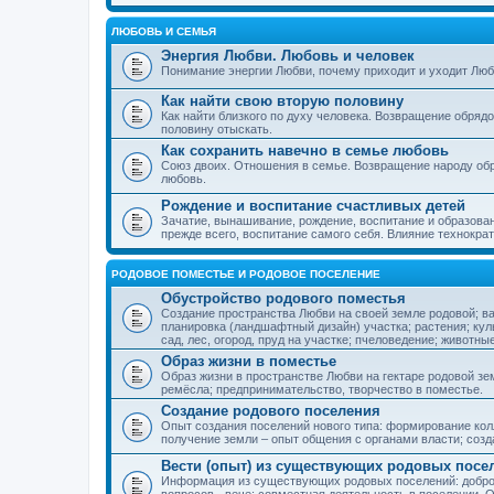
ЛЮБОВЬ И СЕМЬЯ
Энергия Любви. Любовь и человек
Понимание энергии Любви, почему приходит и уходит Люб
Как найти свою вторую половину
Как найти близкого по духу человека. Возвращение обряд
половину отыскать.
Как сохранить навечно в семье любовь
Союз двоих. Отношения в семье. Возвращение народу обр
любовь.
Рождение и воспитание счастливых детей
Зачатие, вынашивание, рождение, воспитание и образован
прежде всего, воспитание самого себя. Влияние технократ
РОДОВОЕ ПОМЕСТЬЕ И РОДОВОЕ ПОСЕЛЕНИЕ
Обустройство родового поместья
Создание пространства Любви на своей земле родовой; в
планировка (ландшафтный дизайн) участка; растения; кул
сад, лес, огород, пруд на участке; пчеловедение; животны
Образ жизни в поместье
Образ жизни в пространстве Любви на гектаре родовой зем
ремёсла; предпринимательство, творчество в поместье.
Создание родового поселения
Опыт создания поселений нового типа: формирование кол
получение земли – опыт общения с органами власти; соз
Вести (опыт) из существующих родовых посе
Информация из существующих родовых поселений: добро
вопросов - вече; совместная деятельность в поселении. О