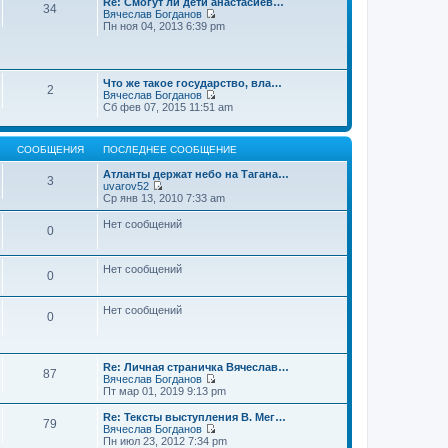
Re: Смогут ли дети анастасиев…
с
и
е
34
о
Вячеслав Богданов
л
к
н
о
П
Пн ноя 04, 2013 6:39 pm
е
п
и
б
е
д
о
ю
щ
р
н
с
е
е
е
л
н
й
м
е
и
Что же такое государство, вла…
т
у
2
д
ю
Вячеслав Богданов
и
с
н
П
Сб фев 07, 2015 11:51 am
к
о
е
е
п
о
м
р
о
б
у
е
с
щ
с
СООБЩЕНИЯ
ПОСЛЕДНЕЕ СООБЩЕНИЕ
й
л
е
о
т
е
н
о
Атланты держат небо на Тагана…
и
3
д
и
б
uvarov52
к
н
ю
П
щ
Ср янв 13, 2010 7:33 am
п
е
е
е
о
м
р
н
Нет сообщений
с
у
0
е
и
л
с
й
ю
е
о
т
д
о
и
Нет сообщений
н
0
б
к
е
щ
п
м
е
о
у
Нет сообщений
н
0
с
с
и
л
о
ю
е
о
д
б
н
Re: Личная страничка Вячеслав…
щ
87
е
Вячеслав Богданов
е
м
П
Пт мар 01, 2019 9:13 pm
н
у
е
и
с
р
Re: Тексты выступления В. Мег…
ю
79
о
е
Вячеслав Богданов
о
й
П
Пн июл 23, 2012 7:34 pm
б