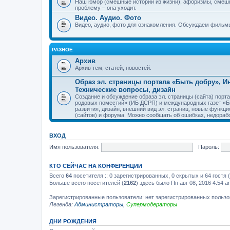
Наш юмор (смешные истории из жизни), афоризмы, смеш
проблему – она уходит.
Видео. Аудио. Фото
Видео, аудио, фото для ознакомления. Обсуждаем фильмы
РАЗНОЕ
Архив
Архив тем, статей, новостей.
Образ эл. страницы портала «Быть добру», 
Технические вопросы, дизайн
Создание и обсуждение образа эл. страницы (сайта) пор
родовых поместий» (ИБ ДСРП) и международных газет «Бы
развития, дизайн, внешний вид эл. страниц, новые функци
(сайтов) и форума. Можно сообщать об ошибках, недорабо
ВХОД
Имя пользователя:
Пароль:
КТО СЕЙЧАС НА КОНФЕРЕНЦИИ
Всего
64
посетителя :: 0 зарегистрированных, 0 скрытых и 64 гостя
Больше всего посетителей (
2162
) здесь было Пн авг 08, 2016 4:54 a
Зарегистрированные пользователи: нет зарегистрированных польз
Легенда:
Администраторы
,
Супермодераторы
ДНИ РОЖДЕНИЯ