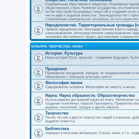
Современный образ жизни в обществе. Позитивные преобр
общественного строя. Развитие государства, его политиче
путём обустройства родовых поместий и создания на их о
числе идеи о родовом поместье. Законодательство о прео
Современная коммерческая экономика, её пути развития 
Народовластие. Территориальные громады (о
Прямое народовластие, непосредственная власть народа,
самоуправления, непосредственное самоуправление терр
экономика без наёмного труда с достижением социальног
КУЛЬТУРА. ТВОРЧЕСТВО. НАУКА
История. Культура
Наша история Руси: прошлое - отражение будущего. Куль
Праздники
Проведение праздников, обрядов, их предназначение и см
образование с помощью культуры чувств
Философия жизни
Саморазвитие человека. Философия не смерти, а жизни.
Наука. Наука образности. Образотворчество
Использование достижений науки во благо. Увеличение с
создание позитивных образов Президента, Правительства,
родовых поселений, городов и других образов.
Творчество
Песни, поэзия и другое творчество людей о хорошем, добр
родовом поместье.
Библиотека
Хорошая и полезная литература. Статьи, книги, и т.п., п