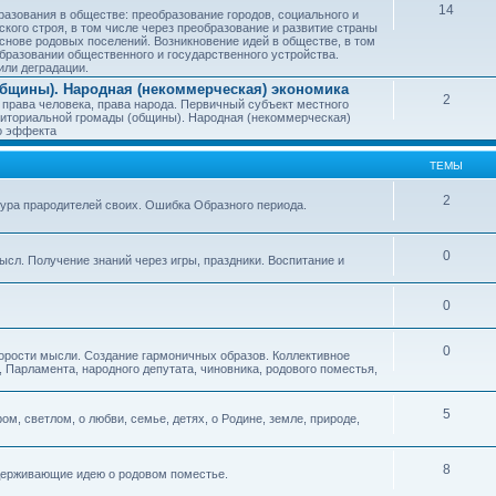
14
азования в обществе: преобразование городов, социального и
ского строя, в том числе через преобразование и развитие страны
снове родовых поселений. Возникновение идей в обществе, в том
бразовании общественного и государственного устройства.
или деградации.
бщины). Народная (некоммерческая) экономика
2
 права человека, права народа. Первичный субъект местного
иториальной громады (общины). Народная (некоммерческая)
о эффекта
ТЕМЫ
2
тура прародителей своих. Ошибка Образного периода.
0
ысл. Получение знаний через игры, праздники. Воспитание и
0
0
корости мысли. Создание гармоничных образов. Коллективное
 Парламента, народного депутата, чиновника, родового поместья,
5
ом, светлом, о любви, семье, детях, о Родине, земле, природе,
8
оддерживающие идею о родовом поместье.