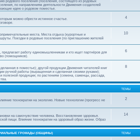
нию родового поселения (поселения, состоящего из родовых
еления, по направлениям деятельности Движения создателей
ивающие идею о родовом поместье.
4
 которым можно обрести истинное счастье.
зговоре.
10
топримечательные места. Места отдыха (курортные и
ршруты. Поездки в родовые поселения (по приглашению жителей
6
, предлагает работу единомышленникам и кто ищет партнёров для
тво (помощников).
8
деланная в поместье); другой продукции Движения читателей книг
кции ручной работы (выращенная и сделанная своими руками);
 полезной продукции; по растениям (семена, саженцы, рассада,
ства.
ТЕМЫ
2
лияние технократии на экологию. Новые технологии (прогресс не
14
ановки на самочувствие человека. Восстановление здоровья.
ской пищи. Влияние технократии на здоровый образ жизни. Образ
ОРИАЛЬНЫЕ ГРОМАДЫ (ОБЩИНЫ)
ТЕМЫ