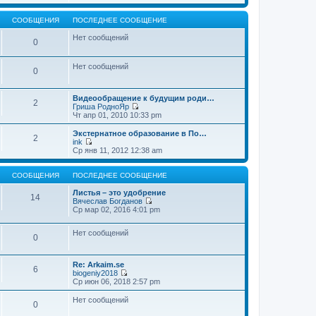
т
е
щ
и
р
е
к
е
СООБЩЕНИЯ
ПОСЛЕДНЕЕ СООБЩЕНИЕ
н
п
й
и
о
т
Нет сообщений
0
ю
с
и
л
к
е
п
Нет сообщений
д
о
0
н
с
е
л
м
е
Видеообращение к будущим роди…
2
у
д
Гриша РодноЯр
с
н
П
Чт апр 01, 2010 10:33 pm
о
е
е
о
м
р
Экстернатное образование в По…
б
2
у
е
ink
щ
с
й
П
Ср янв 11, 2012 12:38 am
е
о
т
е
н
о
и
р
и
б
к
е
СООБЩЕНИЯ
ПОСЛЕДНЕЕ СООБЩЕНИЕ
ю
щ
п
й
е
о
т
Листья – это удобрение
14
н
с
и
Вячеслав Богданов
и
л
к
П
Ср мар 02, 2016 4:01 pm
ю
е
п
е
д
о
р
н
Нет сообщений
с
е
0
е
л
й
м
е
т
у
д
и
Re: Arkaim.se
с
н
к
6
biogeniy2018
о
е
п
П
Ср июн 06, 2018 2:57 pm
о
м
о
е
б
у
с
р
Нет сообщений
щ
с
л
0
е
е
о
е
й