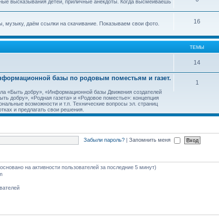
ные высказывания детей, приличные анекдоты. Когда высмеиваешь
16
, музыку, даём ссылки на скачивание. Показываем свои фото.
ТЕМЫ
14
Информационной базы по родовым поместьям и газет.
1
тала «Быть добру», «Информационной базы Движения создателей
ть добру», «Родная газета» и «Родовое поместье»: концепция
ональные возможности и т.п. Технические вопросы эл. страниц
тках и предлагать свои решения.
Забыли пароль?
|
Запомнить меня
 (основано на активности пользователей за последние 5 минут)
m
ователей