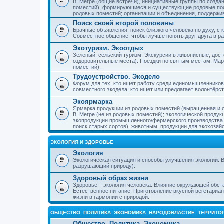
В. Мегре (общие встречи), инициативные группы по созда
поместий), формирующиеся и существующие родовые пос
родовых поместий; организации и объединения, поддерж
Поиск своей второй половины
Брачные объявления: поиск близкого человека по духу, с
Совместное общение, чтобы лучше понять друг друга в ра
Экотуризм. Экоотдых
Зелёный, сельский туризм. Экскурсии в живописные, дос
оздоровительные места). Поездки по святым местам. Ма
поместий).
Трудоустройство. Экодело
Форум для тех, кто ищет работу среди единомышленников
совместного экодела; кто ищет или предлагает волонтёрс
Экоярмарка
Ярмарка продукции из родовых поместий (выращенная и с
В. Мегре (не из родовых поместий); экологической проду
экопродукции промышленного/фермерского производства и
поиск старых сортов), животным, продукции для экохозяй
ЭКОЛОГИЯ И ЗДОРОВЬЕ
Экология
Экологическая ситуация и способы улучшения экологии. В
разрушающий природу).
Здоровый образ жизни
Здоровье – экология человека. Влияние окружающей обст
Естественное питание. Приготовление вкусной вегетариан
жизни в гармонии с природой.
ОБЩЕСТВО. ПОЛИТИКА. ЭКОНОМИКА. НАРОДОВЛАСТИЕ. ТЕРРИТ
Общество. Политика. Экономика