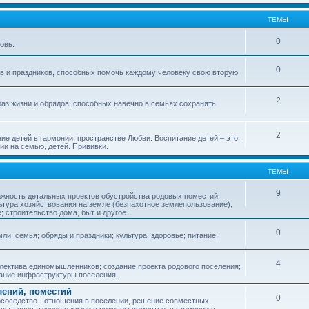
ТЕМЫ
0
овь.
0
ов и праздников, способных помочь каждому человеку свою вторую
2
аз жизни и обрядов, способных навечно в семьях сохранять
2
ие детей в гармонии, пространстве Любви. Воспитание детей – это,
ии на семью, детей. Прививки.
ТЕМЫ
9
ажность детальных проектов обустройства родовых поместий;
ьтура хозяйствования на земле (безпахотное землепользование);
е; строительство дома, быт и другое.
0
ли: семья; обряды и праздники; культура; здоровье; питание;
4
лектива единомышленников; создание проекта родового поселения;
дание инфраструктуры поселения.
лений, поместий
0
соседство - отношения в поселении, решение совместных
пыт, впечатления о жизни в родовом поместье, в гармонии с