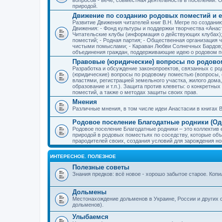
природой.
Движение по созданию родовых поместий и е
Развитие Движения читателей книг В.Н. Мегре по создан
Движения: - Фонд культуры и поддержки творчества «Анас
Читательские клубы (информация о действующих клубах)
поместий; - Родная партия; - Общественная организация 
чистыми помыслами; - Караван Любви Солнечных Бардов; 
объединения граждан, поддерживающие идею о родовом п
Правовые (юридические) вопросы по родово
Разработка и обсуждение законопроектов, связанных с 
(юридические) вопросы по родовому поместью (вопросы,
властями, регистрацией земельного участка, жилого дома
образование и т.п.). Защита против клеветы: о конкретн
поместий, а также о методах защиты своих прав.
Мнения
Различные мнения, в том числе идеи Анастасии в книгах В
Родовое поселение Благодатные родники (Оде
Родовое поселение Благодатные родники – это коллектив
природой в родовых поместьях по соседству, которые об
прародителей своих, создания условий для зарождения н
ИНТЕРЕСНОЕ. ПОЛЕЗНОЕ
Полезные советы
Знания предков: всё новое - хорошо забытое старое. Коп
Дольмены
Местонахождение дольменов в Украине, России и других 
дольменов).
Улыбаемся