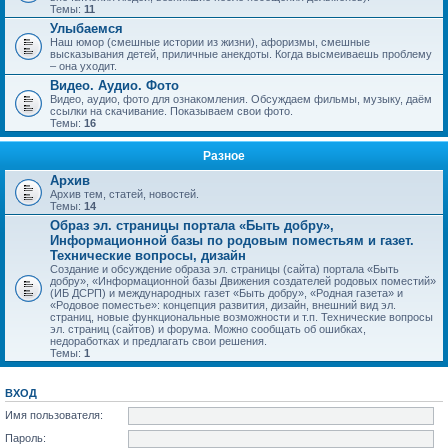
Темы:
11
Улыбаемся
Наш юмор (смешные истории из жизни), афоризмы, смешные
высказывания детей, приличные анекдоты. Когда высмеиваешь проблему
– она уходит.
Видео. Аудио. Фото
Видео, аудио, фото для ознакомления. Обсуждаем фильмы, музыку, даём
ссылки на скачивание. Показываем свои фото.
Темы:
16
Разное
Архив
Архив тем, статей, новостей.
Темы:
14
Образ эл. страницы портала «Быть добру»,
Информационной базы по родовым поместьям и газет.
Технические вопросы, дизайн
Создание и обсуждение образа эл. страницы (сайта) портала «Быть
добру», «Информационной базы Движения создателей родовых поместий»
(ИБ ДСРП) и международных газет «Быть добру», «Родная газета» и
«Родовое поместье»: концепция развития, дизайн, внешний вид эл.
страниц, новые функциональные возможности и т.п. Технические вопросы
эл. страниц (сайтов) и форума. Можно сообщать об ошибках,
недоработках и предлагать свои решения.
Темы:
1
ВХОД
Имя пользователя:
Пароль: