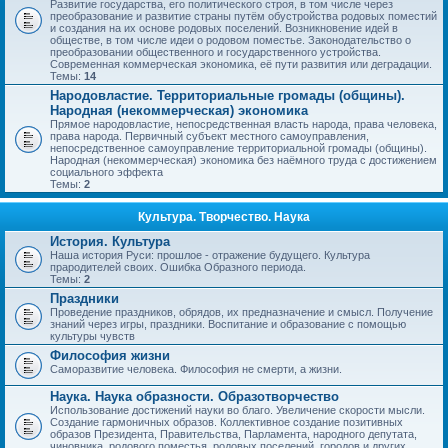
Развитие государства, его политического строя, в том числе через
преобразование и развитие страны путём обустройства родовых поместий
и создания на их основе родовых поселений. Возникновение идей в
обществе, в том числе идеи о родовом поместье. Законодательство о
преобразовании общественного и государственного устройства.
Современная коммерческая экономика, её пути развития или деградации.
Темы:
14
Народовластие. Территориальные громады (общины).
Народная (некоммерческая) экономика
Прямое народовластие, непосредственная власть народа, права человека,
права народа. Первичный субъект местного самоуправления,
непосредственное самоуправление территориальной громады (общины).
Народная (некоммерческая) экономика без наёмного труда с достижением
социального эффекта
Темы:
2
Культура. Творчество. Наука
История. Культура
Наша история Руси: прошлое - отражение будущего. Культура
прародителей своих. Ошибка Образного периода.
Темы:
2
Праздники
Проведение праздников, обрядов, их предназначение и смысл. Получение
знаний через игры, праздники. Воспитание и образование с помощью
культуры чувств
Философия жизни
Саморазвитие человека. Философия не смерти, а жизни.
Наука. Наука образности. Образотворчество
Использование достижений науки во благо. Увеличение скорости мысли.
Создание гармоничных образов. Коллективное создание позитивных
образов Президента, Правительства, Парламента, народного депутата,
чиновника, родового поместья, родовых поселений, городов и других