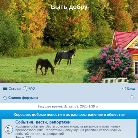
Быть добру
Ссылки
FAQ
Вход
Список форумов
ои
Текущее время: Вс авг 09, 2026 1:39 pm
ск
Хорошие, добрые новости и их распространение в обществе
События, вести, репортажи
Хорошие события. Вести со всего мира, из регионов о позитивных
преобразованиях. Репортажи и обсуждения различных прошедших
событий, встреч, мероприятий.
Темы:
211