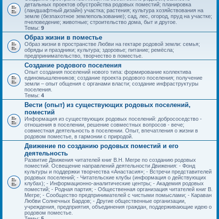
детальных проектов обустройства родовых поместий; планировка
(ландшафтный дизайн) участка; растения; культура хозяйствования на
земле (безпахотное землепользование); сад, лес, огород, пруд на участке;
пчеловедение; животные; строительство дома, быт и другое.
Темы:
9
Образ жизни в поместье
Образ жизни в пространстве Любви на гектаре родовой земли: семья;
обряды и праздники; культура; здоровье; питание; ремёсла;
предпринимательство, творчество в поместье.
Создание родового поселения
Опыт создания поселений нового типа: формирование коллектива
единомышленников; создание проекта родового поселения; получение
земли – опыт общения с органами власти; создание инфраструктуры
поселения.
Темы:
4
Вести (опыт) из существующих родовых поселений,
поместий
Информация из существующих родовых поселений: добрососедство -
отношения в поселении, решение совместных вопросов - вече;
совместная деятельность в поселении. Опыт, впечатления о жизни в
родовом поместье, в гармонии с природой.
Движение по созданию родовых поместий и его
деятельность
Развитие Движения читателей книг В.Н. Мегре по созданию родовых
поместий. Освещение направлений деятельности Движения: - Фонд
культуры и поддержки творчества «Анастасия»; - Встречи представителей
родовых поселений; - Читательские клубы (информация о действующих
клубах); - Информационно-аналитические центры; - Академия родовых
поместий; - Родная партия; - Общественная организация читателей книг В.
Мегре; - Сообщество предпринимателей с чистыми помыслами; - Караван
Любви Солнечных Бардов; - Другие общественные организации,
учреждения, предприятия, объединения граждан, поддерживающие идею о
родовом поместье.
Темы:
5