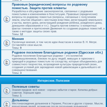
Правовые (юридические) вопросы по родовому
поместью. Защита против клеветы
Разработка и обсуждение законопроектов, связанных с родовыми
поместьями и изменениями в Конституцию. Правовые (юридические)
вопросы по родовому поместью (вопросы, связанные с получением
земли, опытом общения с местными властями, регистрацией земельного
участка, жилого дома, регистрацией рождения ребёнка, рождённого дома,
домашнее образование и т.п.). Защита против клеветы: о конкретных
фактах гонения и притеснения Движения по созданию родовых поместий, а
также о методах защиты своих прав.
Темы:
12
Мнения
Различные мнения, в том числе идеи Анастасии в книгах В. Н. Мегре.
Оставляйте свои мысли.
Темы:
9
Родовое поселение Благодатные родники (Одесская обл.)
Родовое поселение Благодатные родники – это коллектив
единомышленников, близких по духу людей, живущих в гармонии с
природой в родовых поместьях по соседству, которые объединились для
совместного творчества, возрождения культуры прародителей своих,
создания условий для зарождения новой цивилизации и дальнейшего её
совершенствования.
Темы:
3
Интересное. Полезное
Полезные советы
Знания предков: всё новое - хорошо забытое старое. Копилка добрых
советов. Хорошие идеи.
Темы:
1
Дольмены
Местонахождение дольменов в Украине, России и других странах. Мысли,
впечатления людей, возникшие после посещения дольменов).