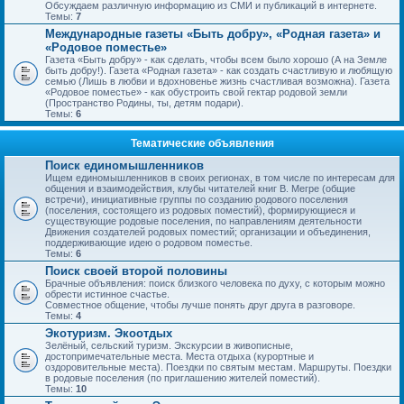
Обсуждаем различную информацию из СМИ и публикаций в интернете.
Темы:
7
Международные газеты «Быть добру», «Родная газета» и
«Родовое поместье»
Газета «Быть добру» - как сделать, чтобы всем было хорошо (А на Земле
быть добру!). Газета «Родная газета» - как создать счастливую и любящую
семью (Лишь в любви и вдохновенье жизнь счастливая возможна). Газета
«Родовое поместье» - как обустроить свой гектар родовой земли
(Пространство Родины, ты, детям подари).
Темы:
6
Тематические объявления
Поиск единомышленников
Ищем единомышленников в своих регионах, в том числе по интересам для
общения и взаимодействия, клубы читателей книг В. Мегре (общие
встречи), инициативные группы по созданию родового поселения
(поселения, состоящего из родовых поместий), формирующиеся и
существующие родовые поселения, по направлениям деятельности
Движения создателей родовых поместий; организации и объединения,
поддерживающие идею о родовом поместье.
Темы:
6
Поиск своей второй половины
Брачные объявления: поиск близкого человека по духу, с которым можно
обрести истинное счастье.
Совместное общение, чтобы лучше понять друг друга в разговоре.
Темы:
4
Экотуризм. Экоотдых
Зелёный, сельский туризм. Экскурсии в живописные,
достопримечательные места. Места отдыха (курортные и
оздоровительные места). Поездки по святым местам. Маршруты. Поездки
в родовые поселения (по приглашению жителей поместий).
Темы:
10