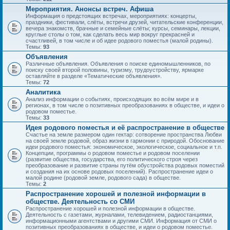
Мероприятия. Анонсы встреч. Афиша
Информация о предстоящих встречах, мероприятиях: концерты,
праздники, фестивали, слёты, встречи друзей, читательские конференции,
вечера знакомств, брачные и семейные слёты; курсы, семинары, лекции,
круглые столы о том, как сделать весь мир вокруг прекрасней и
счастливей, в том числе и об идее родового поместья (малой родины).
Темы:
93
Объявления
Различные объявления. Объявления о поиске единомышленников, по
поиску своей второй половины, туризму, трудоустройству, ярмарке
оставляйте в разделе «Тематические объявления».
Темы:
72
Аналитика
Анализ информации о событиях, происходящих во всём мире и в
регионах, в том числе о позитивных преобразованиях в обществе, и идеи о
родовом поместье.
Темы:
33
Идея родового поместья и её распространение в обществе
Счастье на земле размером один гектар: сотворение пространства Любви
на своей земле родовой, образ жизни в гармонии с природой. Обоснование
идеи родового поместья: экономическое, экологическое, социальное и т.п.
Концепции, программы о родовом поместье и родовом поселении
(развитие общества, государства, его политического строя через
преобразование и развитие страны путём обустройства родовых поместий
и создания на их основе родовых поселений). Распространение идеи о
малой родине (родовой земле, родового сада) в обществе.
Темы:
2
Распространение хорошей и полезной информации в
обществе. Деятельность со СМИ
Распространение хорошей и полезной информации в обществе.
Деятельность с газетами, журналами, телевидением, радиостанциями,
информационными агентствами и другими СМИ. Информация от СМИ о
позитивных преобразованиях в обществе, и идеи о родовом поместье.