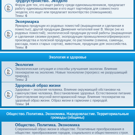
Трудоустройство. Экодело
Форум для тех, кто ищет работу среди единомышленников, предлагает
работу единомышленникам и кто ищет партнёров для совместного
экодела; кто ищет или предлагает волонтёрство (помощников).
Темы:
6
Экоярмарка
Ярмарка продукции из родовых поместий (выращенная и сделанная в
поместье); другой продукции Движения читателей книг В. Мегре (не из
родовых поместий); экологической продукции ручной работы (выращенная
и сделанная своими руками); экопродукции промышленного/фермерского
производства и полезной продукции; по растениям (семена, саженцы,
рассада, поиск старых сортов), животным, продукции для экохозяйства.
Темы:
8
Экология и здоровье
Экология
Экологическая ситуация и способы улучшения экологии. Влияние
технократии на экологию. Новые технологии (прогресс не разрушающий
природу).
Темы:
2
Здоровый образ жизни
Здоровье – экология человека. Влияние окружающей обстановки на
самочувствие человека. Восстановление здоровья. Естественное питание.
Приготовление вкусной вегетарианской пищи. Влияние технократии на
здоровый образ жизни. Образ жизни в гармонии с природой.
Темы:
14
Общество. Политика. Экономика. Народовластие. Территориальные
громады (общины)
Общество. Политика. Экономика
Современный образ жизни в обществе. Позитивные преобразования в
обществе: преобразование городов, социального и общественного строя.