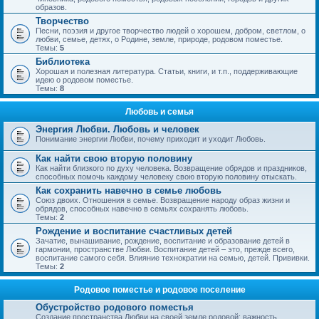
образов.
Творчество
Песни, поэзия и другое творчество людей о хорошем, добром, светлом, о
любви, семье, детях, о Родине, земле, природе, родовом поместье.
Темы:
5
Библиотека
Хорошая и полезная литература. Статьи, книги, и т.п., поддерживающие
идею о родовом поместье.
Темы:
8
Любовь и семья
Энергия Любви. Любовь и человек
Понимание энергии Любви, почему приходит и уходит Любовь.
Как найти свою вторую половину
Как найти близкого по духу человека. Возвращение обрядов и праздников,
способных помочь каждому человеку свою вторую половину отыскать.
Как сохранить навечно в семье любовь
Союз двоих. Отношения в семье. Возвращение народу образ жизни и
обрядов, способных навечно в семьях сохранять любовь.
Темы:
2
Рождение и воспитание счастливых детей
Зачатие, вынашивание, рождение, воспитание и образование детей в
гармонии, пространстве Любви. Воспитание детей – это, прежде всего,
воспитание самого себя. Влияние технократии на семью, детей. Прививки.
Темы:
2
Родовое поместье и родовое поселение
Обустройство родового поместья
Создание пространства Любви на своей земле родовой; важность