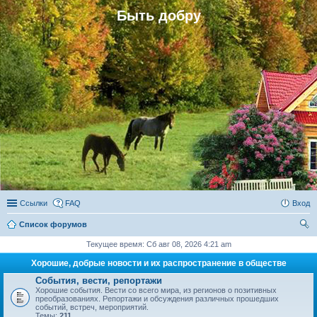
Быть добру
Ссылки
FAQ
Вход
Список форумов
ои
Текущее время: Сб авг 08, 2026 4:21 am
ск
Хорошие, добрые новости и их распространение в обществе
События, вести, репортажи
Хорошие события. Вести со всего мира, из регионов о позитивных
преобразованиях. Репортажи и обсуждения различных прошедших
событий, встреч, мероприятий.
Темы:
211