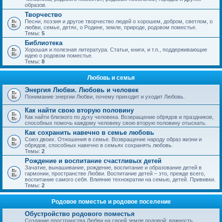
образов.
Творчество
Песни, поэзия и другое творчество людей о хорошем, добром, светлом, о
любви, семье, детях, о Родине, земле, природе, родовом поместье.
Темы:
5
Библиотека
Хорошая и полезная литература. Статьи, книги, и т.п., поддерживающие
идею о родовом поместье.
Темы:
8
Любовь и семья
Энергия Любви. Любовь и человек
Понимание энергии Любви, почему приходит и уходит Любовь.
Как найти свою вторую половину
Как найти близкого по духу человека. Возвращение обрядов и праздников,
способных помочь каждому человеку свою вторую половину отыскать.
Как сохранить навечно в семье любовь
Союз двоих. Отношения в семье. Возвращение народу образ жизни и
обрядов, способных навечно в семьях сохранять любовь.
Темы:
2
Рождение и воспитание счастливых детей
Зачатие, вынашивание, рождение, воспитание и образование детей в
гармонии, пространстве Любви. Воспитание детей – это, прежде всего,
воспитание самого себя. Влияние технократии на семью, детей. Прививки.
Темы:
2
Родовое поместье и родовое поселение
Обустройство родового поместья
Создание пространства Любви на своей земле родовой; важность