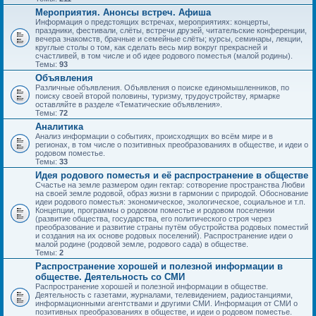
Мероприятия. Анонсы встреч. Афиша
Информация о предстоящих встречах, мероприятиях: концерты,
праздники, фестивали, слёты, встречи друзей, читательские конференции,
вечера знакомств, брачные и семейные слёты; курсы, семинары, лекции,
круглые столы о том, как сделать весь мир вокруг прекрасней и
счастливей, в том числе и об идее родового поместья (малой родины).
Темы:
93
Объявления
Различные объявления. Объявления о поиске единомышленников, по
поиску своей второй половины, туризму, трудоустройству, ярмарке
оставляйте в разделе «Тематические объявления».
Темы:
72
Аналитика
Анализ информации о событиях, происходящих во всём мире и в
регионах, в том числе о позитивных преобразованиях в обществе, и идеи о
родовом поместье.
Темы:
33
Идея родового поместья и её распространение в обществе
Счастье на земле размером один гектар: сотворение пространства Любви
на своей земле родовой, образ жизни в гармонии с природой. Обоснование
идеи родового поместья: экономическое, экологическое, социальное и т.п.
Концепции, программы о родовом поместье и родовом поселении
(развитие общества, государства, его политического строя через
преобразование и развитие страны путём обустройства родовых поместий
и создания на их основе родовых поселений). Распространение идеи о
малой родине (родовой земле, родового сада) в обществе.
Темы:
2
Распространение хорошей и полезной информации в
обществе. Деятельность со СМИ
Распространение хорошей и полезной информации в обществе.
Деятельность с газетами, журналами, телевидением, радиостанциями,
информационными агентствами и другими СМИ. Информация от СМИ о
позитивных преобразованиях в обществе, и идеи о родовом поместье.