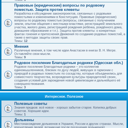
Правовые (юридические) вопросы по родовому
поместью. Защита против клеветы
Разработка и обсуждение законопроектов, связанных с родовыми
поместьями и изменениями в Конституцию. Правовые (юридические)
вопросы по родовому поместью (вопросы, связанные с получением
земли, опытом общения с местными властями, регистрацией земельного
участка, жилого дома, регистрацией рождения ребёнка, рождённого дома,
домашнее образование и т.п.). Защита против клеветы: о конкретных
фактах гонения и притеснения Движения по созданию родовых поместий, а
также о методах защиты своих прав.
Темы:
12
Мнения
Различные мнения, в том числе идеи Анастасии в книгах В. Н. Мегре.
Оставляйте свои мысли.
Темы:
9
Родовое поселение Благодатные родники (Одесская обл.)
Родовое поселение Благодатные родники – это коллектив
единомышленников, близких по духу людей, живущих в гармонии с
природой в родовых поместьях по соседству, которые объединились для
совместного творчества, возрождения культуры прародителей своих,
создания условий для зарождения новой цивилизации и дальнейшего её
совершенствования.
Темы:
3
Интересное. Полезное
Полезные советы
Знания предков: всё новое - хорошо забытое старое. Копилка добрых
советов. Хорошие идеи.
Темы:
1
Дольмены
Местонахождение дольменов в Украине, России и других странах. Мысли,
впечатления людей, возникшие после посещения дольменов).