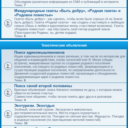
Обсуждаем различную информацию из СМИ и публикаций в интернете.
Темы:
7
Международные газеты «Быть добру», «Родная газета» и
«Родовое поместье»
Газета «Быть добру» - как сделать, чтобы всем было хорошо (А на Земле
быть добру!). Газета «Родная газета» - как создать счастливую и любящую
семью (Лишь в любви и вдохновенье жизнь счастливая возможна). Газета
«Родовое поместье» - как обустроить свой гектар родовой земли
(Пространство Родины, ты, детям подари).
Темы:
6
Тематические объявления
Поиск единомышленников
Ищем единомышленников в своих регионах, в том числе по интересам для
общения и взаимодействия, клубы читателей книг В. Мегре (общие
встречи), инициативные группы по созданию родового поселения
(поселения, состоящего из родовых поместий), формирующиеся и
существующие родовые поселения, по направлениям деятельности
Движения создателей родовых поместий; организации и объединения,
поддерживающие идею о родовом поместье.
Темы:
6
Поиск своей второй половины
Брачные объявления: поиск близкого человека по духу, с которым можно
обрести истинное счастье.
Совместное общение, чтобы лучше понять друг друга в разговоре.
Темы:
4
Экотуризм. Экоотдых
Зелёный, сельский туризм. Экскурсии в живописные,
достопримечательные места. Места отдыха (курортные и
оздоровительные места). Поездки по святым местам. Маршруты. Поездки
в родовые поселения (по приглашению жителей поместий).
Темы:
10