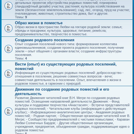
детальных проектов обустройства родовых поместий; планировка
(ландшафтный дизайн) участка; растения; культура хозяйствования на
земле (безпахотное землепользование); сад, лес, огород, пруд на участке;
пчеловедение; животные; строительство дома, быт и другое.
Темы:
9
Образ жизни в поместье
Образ жизни в пространстве Любви на гектаре родовой земли: семья;
обряды и праздники; культура; здоровье; питание; ремёсла;
предпринимательство, творчество в поместье.
Создание родового поселения
Опыт создания поселений нового типа: формирование коллектива
единомышленников; создание проекта родового поселения; получение
земли – опыт общения с органами власти; создание инфраструктуры
поселения.
Темы:
4
Вести (опыт) из существующих родовых поселений,
поместий
Информация из существующих родовых поселений: добрососедство -
отношения в поселении, решение совместных вопросов - вече;
совместная деятельность в поселении. Опыт, впечатления о жизни в
родовом поместье, в гармонии с природой.
Движение по созданию родовых поместий и его
деятельность
Развитие Движения читателей книг В.Н. Мегре по созданию родовых
поместий. Освещение направлений деятельности Движения: - Фонд
культуры и поддержки творчества «Анастасия»; - Встречи представителей
родовых поселений; - Читательские клубы (информация о действующих
клубах); - Информационно-аналитические центры; - Академия родовых
поместий; - Родная партия; - Общественная организация читателей книг В.
Мегре; - Сообщество предпринимателей с чистыми помыслами; - Караван
Любви Солнечных Бардов; - Другие общественные организации,
учреждения, предприятия, объединения граждан, поддерживающие идею о
родовом поместье.
Темы:
5