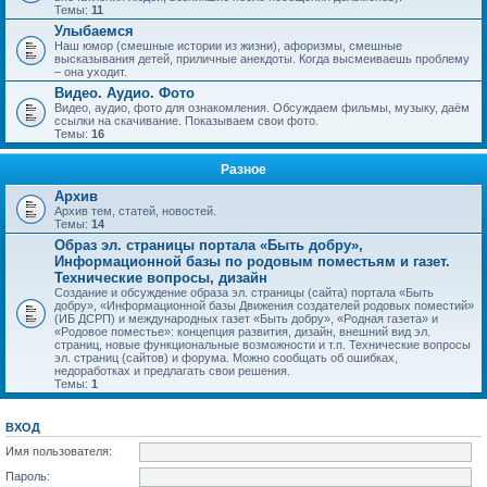
Темы:
11
Улыбаемся
Наш юмор (смешные истории из жизни), афоризмы, смешные
высказывания детей, приличные анекдоты. Когда высмеиваешь проблему
– она уходит.
Видео. Аудио. Фото
Видео, аудио, фото для ознакомления. Обсуждаем фильмы, музыку, даём
ссылки на скачивание. Показываем свои фото.
Темы:
16
Разное
Архив
Архив тем, статей, новостей.
Темы:
14
Образ эл. страницы портала «Быть добру»,
Информационной базы по родовым поместьям и газет.
Технические вопросы, дизайн
Создание и обсуждение образа эл. страницы (сайта) портала «Быть
добру», «Информационной базы Движения создателей родовых поместий»
(ИБ ДСРП) и международных газет «Быть добру», «Родная газета» и
«Родовое поместье»: концепция развития, дизайн, внешний вид эл.
страниц, новые функциональные возможности и т.п. Технические вопросы
эл. страниц (сайтов) и форума. Можно сообщать об ошибках,
недоработках и предлагать свои решения.
Темы:
1
ВХОД
Имя пользователя:
Пароль: