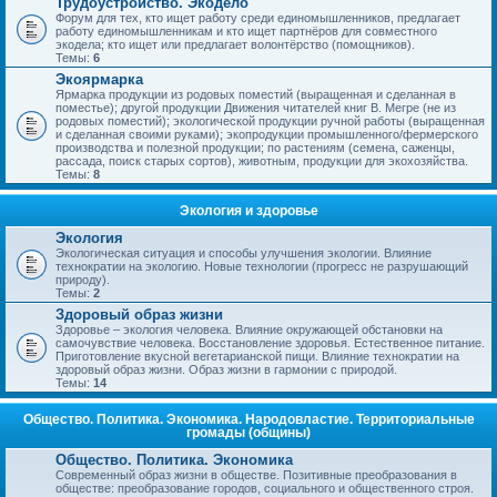
Трудоустройство. Экодело
Форум для тех, кто ищет работу среди единомышленников, предлагает
работу единомышленникам и кто ищет партнёров для совместного
экодела; кто ищет или предлагает волонтёрство (помощников).
Темы:
6
Экоярмарка
Ярмарка продукции из родовых поместий (выращенная и сделанная в
поместье); другой продукции Движения читателей книг В. Мегре (не из
родовых поместий); экологической продукции ручной работы (выращенная
и сделанная своими руками); экопродукции промышленного/фермерского
производства и полезной продукции; по растениям (семена, саженцы,
рассада, поиск старых сортов), животным, продукции для экохозяйства.
Темы:
8
Экология и здоровье
Экология
Экологическая ситуация и способы улучшения экологии. Влияние
технократии на экологию. Новые технологии (прогресс не разрушающий
природу).
Темы:
2
Здоровый образ жизни
Здоровье – экология человека. Влияние окружающей обстановки на
самочувствие человека. Восстановление здоровья. Естественное питание.
Приготовление вкусной вегетарианской пищи. Влияние технократии на
здоровый образ жизни. Образ жизни в гармонии с природой.
Темы:
14
Общество. Политика. Экономика. Народовластие. Территориальные
громады (общины)
Общество. Политика. Экономика
Современный образ жизни в обществе. Позитивные преобразования в
обществе: преобразование городов, социального и общественного строя.