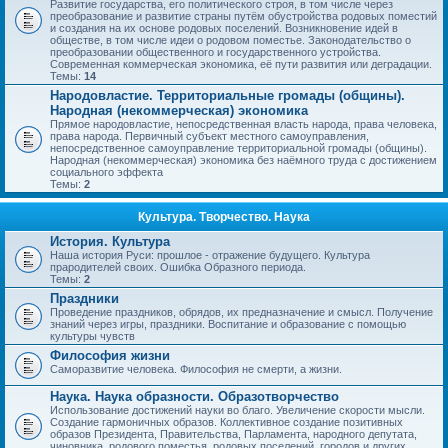
Развитие государства, его политического строя, в том числе через
преобразование и развитие страны путём обустройства родовых поместий
и создания на их основе родовых поселений. Возникновение идей в
обществе, в том числе идеи о родовом поместье. Законодательство о
преобразовании общественного и государственного устройства.
Современная коммерческая экономика, её пути развития или деградации.
Темы:
14
Народовластие. Территориальные громады (общины).
Народная (некоммерческая) экономика
Прямое народовластие, непосредственная власть народа, права человека,
права народа. Первичный субъект местного самоуправления,
непосредственное самоуправление территориальной громады (общины).
Народная (некоммерческая) экономика без наёмного труда с достижением
социального эффекта
Темы:
2
Культура. Творчество. Наука
История. Культура
Наша история Руси: прошлое - отражение будущего. Культура
прародителей своих. Ошибка Образного периода.
Темы:
2
Праздники
Проведение праздников, обрядов, их предназначение и смысл. Получение
знаний через игры, праздники. Воспитание и образование с помощью
культуры чувств
Философия жизни
Саморазвитие человека. Философия не смерти, а жизни.
Наука. Наука образности. Образотворчество
Использование достижений науки во благо. Увеличение скорости мысли.
Создание гармоничных образов. Коллективное создание позитивных
образов Президента, Правительства, Парламента, народного депутата,
чиновника, родового поместья, родовых поселений, городов и других