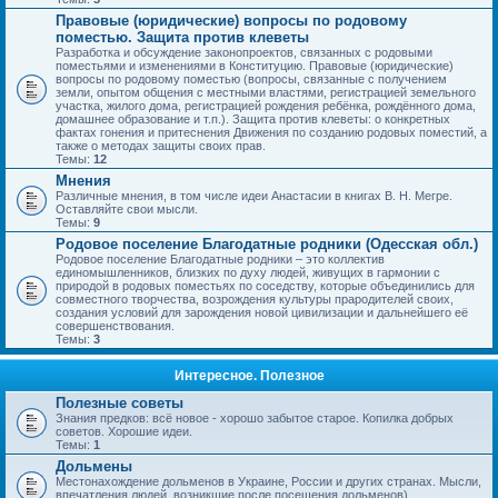
Правовые (юридические) вопросы по родовому
поместью. Защита против клеветы
Разработка и обсуждение законопроектов, связанных с родовыми
поместьями и изменениями в Конституцию. Правовые (юридические)
вопросы по родовому поместью (вопросы, связанные с получением
земли, опытом общения с местными властями, регистрацией земельного
участка, жилого дома, регистрацией рождения ребёнка, рождённого дома,
домашнее образование и т.п.). Защита против клеветы: о конкретных
фактах гонения и притеснения Движения по созданию родовых поместий, а
также о методах защиты своих прав.
Темы:
12
Мнения
Различные мнения, в том числе идеи Анастасии в книгах В. Н. Мегре.
Оставляйте свои мысли.
Темы:
9
Родовое поселение Благодатные родники (Одесская обл.)
Родовое поселение Благодатные родники – это коллектив
единомышленников, близких по духу людей, живущих в гармонии с
природой в родовых поместьях по соседству, которые объединились для
совместного творчества, возрождения культуры прародителей своих,
создания условий для зарождения новой цивилизации и дальнейшего её
совершенствования.
Темы:
3
Интересное. Полезное
Полезные советы
Знания предков: всё новое - хорошо забытое старое. Копилка добрых
советов. Хорошие идеи.
Темы:
1
Дольмены
Местонахождение дольменов в Украине, России и других странах. Мысли,
впечатления людей, возникшие после посещения дольменов).