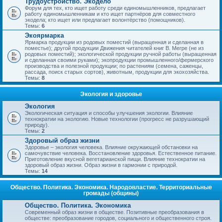
Трудоустройство. Экодело
Форум для тех, кто ищет работу среди единомышленников, предлагает
работу единомышленникам и кто ищет партнёров для совместного
экодела; кто ищет или предлагает волонтёрство (помощников).
Темы:
6
Экоярмарка
Ярмарка продукции из родовых поместий (выращенная и сделанная в
поместье); другой продукции Движения читателей книг В. Мегре (не из
родовых поместий); экологической продукции ручной работы (выращенная
и сделанная своими руками); экопродукции промышленного/фермерского
производства и полезной продукции; по растениям (семена, саженцы,
рассада, поиск старых сортов), животным, продукции для экохозяйства.
Темы:
8
Экология и здоровье
Экология
Экологическая ситуация и способы улучшения экологии. Влияние
технократии на экологию. Новые технологии (прогресс не разрушающий
природу).
Темы:
2
Здоровый образ жизни
Здоровье – экология человека. Влияние окружающей обстановки на
самочувствие человека. Восстановление здоровья. Естественное питание.
Приготовление вкусной вегетарианской пищи. Влияние технократии на
здоровый образ жизни. Образ жизни в гармонии с природой.
Темы:
14
Общество. Политика. Экономика. Народовластие. Территориальные
громады (общины)
Общество. Политика. Экономика
Современный образ жизни в обществе. Позитивные преобразования в
обществе: преобразование городов, социального и общественного строя.