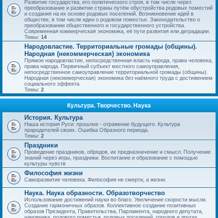
Развитие государства, его политического строя, в том числе через
преобразование и развитие страны путём обустройства родовых поместий
и создания на их основе родовых поселений. Возникновение идей в
обществе, в том числе идеи о родовом поместье. Законодательство о
преобразовании общественного и государственного устройства.
Современная коммерческая экономика, её пути развития или деградации.
Темы:
14
Народовластие. Территориальные громады (общины).
Народная (некоммерческая) экономика
Прямое народовластие, непосредственная власть народа, права человека,
права народа. Первичный субъект местного самоуправления,
непосредственное самоуправление территориальной громады (общины).
Народная (некоммерческая) экономика без наёмного труда с достижением
социального эффекта
Темы:
2
Культура. Творчество. Наука
История. Культура
Наша история Руси: прошлое - отражение будущего. Культура
прародителей своих. Ошибка Образного периода.
Темы:
2
Праздники
Проведение праздников, обрядов, их предназначение и смысл. Получение
знаний через игры, праздники. Воспитание и образование с помощью
культуры чувств
Философия жизни
Саморазвитие человека. Философия не смерти, а жизни.
Наука. Наука образности. Образотворчество
Использование достижений науки во благо. Увеличение скорости мысли.
Создание гармоничных образов. Коллективное создание позитивных
образов Президента, Правительства, Парламента, народного депутата,
чиновника, родового поместья, родовых поселений, городов и других