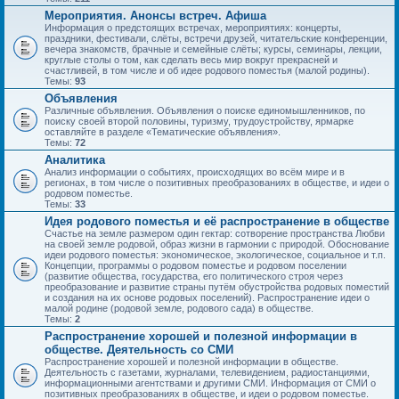
Мероприятия. Анонсы встреч. Афиша
Информация о предстоящих встречах, мероприятиях: концерты,
праздники, фестивали, слёты, встречи друзей, читательские конференции,
вечера знакомств, брачные и семейные слёты; курсы, семинары, лекции,
круглые столы о том, как сделать весь мир вокруг прекрасней и
счастливей, в том числе и об идее родового поместья (малой родины).
Темы:
93
Объявления
Различные объявления. Объявления о поиске единомышленников, по
поиску своей второй половины, туризму, трудоустройству, ярмарке
оставляйте в разделе «Тематические объявления».
Темы:
72
Аналитика
Анализ информации о событиях, происходящих во всём мире и в
регионах, в том числе о позитивных преобразованиях в обществе, и идеи о
родовом поместье.
Темы:
33
Идея родового поместья и её распространение в обществе
Счастье на земле размером один гектар: сотворение пространства Любви
на своей земле родовой, образ жизни в гармонии с природой. Обоснование
идеи родового поместья: экономическое, экологическое, социальное и т.п.
Концепции, программы о родовом поместье и родовом поселении
(развитие общества, государства, его политического строя через
преобразование и развитие страны путём обустройства родовых поместий
и создания на их основе родовых поселений). Распространение идеи о
малой родине (родовой земле, родового сада) в обществе.
Темы:
2
Распространение хорошей и полезной информации в
обществе. Деятельность со СМИ
Распространение хорошей и полезной информации в обществе.
Деятельность с газетами, журналами, телевидением, радиостанциями,
информационными агентствами и другими СМИ. Информация от СМИ о
позитивных преобразованиях в обществе, и идеи о родовом поместье.