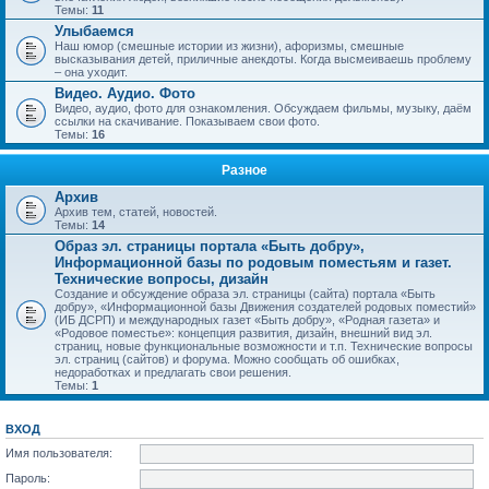
Темы:
11
Улыбаемся
Наш юмор (смешные истории из жизни), афоризмы, смешные
высказывания детей, приличные анекдоты. Когда высмеиваешь проблему
– она уходит.
Видео. Аудио. Фото
Видео, аудио, фото для ознакомления. Обсуждаем фильмы, музыку, даём
ссылки на скачивание. Показываем свои фото.
Темы:
16
Разное
Архив
Архив тем, статей, новостей.
Темы:
14
Образ эл. страницы портала «Быть добру»,
Информационной базы по родовым поместьям и газет.
Технические вопросы, дизайн
Создание и обсуждение образа эл. страницы (сайта) портала «Быть
добру», «Информационной базы Движения создателей родовых поместий»
(ИБ ДСРП) и международных газет «Быть добру», «Родная газета» и
«Родовое поместье»: концепция развития, дизайн, внешний вид эл.
страниц, новые функциональные возможности и т.п. Технические вопросы
эл. страниц (сайтов) и форума. Можно сообщать об ошибках,
недоработках и предлагать свои решения.
Темы:
1
ВХОД
Имя пользователя:
Пароль: