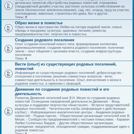
детальных проектов обустройства родовых поместий; планировка
(ландшафтный дизайн) участка; растения; культура хозяйствования на
земле (безпахотное землепользование); сад, лес, огород, пруд на участке;
пчеловедение; животные; строительство дома, быт и другое.
Темы:
9
Образ жизни в поместье
Образ жизни в пространстве Любви на гектаре родовой земли: семья;
обряды и праздники; культура; здоровье; питание; ремёсла;
предпринимательство, творчество в поместье.
Создание родового поселения
Опыт создания поселений нового типа: формирование коллектива
единомышленников; создание проекта родового поселения; получение
земли – опыт общения с органами власти; создание инфраструктуры
поселения.
Темы:
4
Вести (опыт) из существующих родовых поселений,
поместий
Информация из существующих родовых поселений: добрососедство -
отношения в поселении, решение совместных вопросов - вече;
совместная деятельность в поселении. Опыт, впечатления о жизни в
родовом поместье, в гармонии с природой.
Движение по созданию родовых поместий и его
деятельность
Развитие Движения читателей книг В.Н. Мегре по созданию родовых
поместий. Освещение направлений деятельности Движения: - Фонд
культуры и поддержки творчества «Анастасия»; - Встречи представителей
родовых поселений; - Читательские клубы (информация о действующих
клубах); - Информационно-аналитические центры; - Академия родовых
поместий; - Родная партия; - Общественная организация читателей книг В.
Мегре; - Сообщество предпринимателей с чистыми помыслами; - Караван
Любви Солнечных Бардов; - Другие общественные организации,
учреждения, предприятия, объединения граждан, поддерживающие идею о
родовом поместье.
Темы:
5