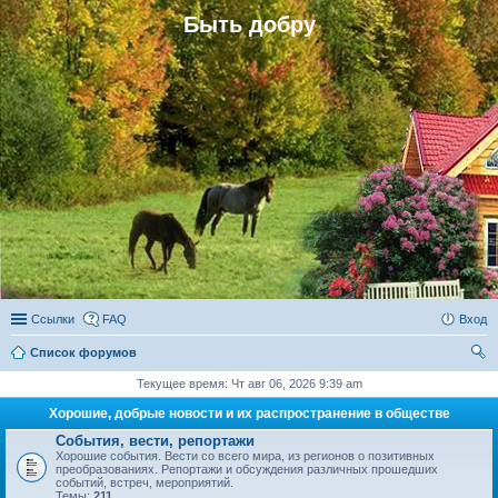
Быть добру
Ссылки
FAQ
Вход
Список форумов
ои
Текущее время: Чт авг 06, 2026 9:39 am
ск
Хорошие, добрые новости и их распространение в обществе
События, вести, репортажи
Хорошие события. Вести со всего мира, из регионов о позитивных
преобразованиях. Репортажи и обсуждения различных прошедших
событий, встреч, мероприятий.
Темы:
211