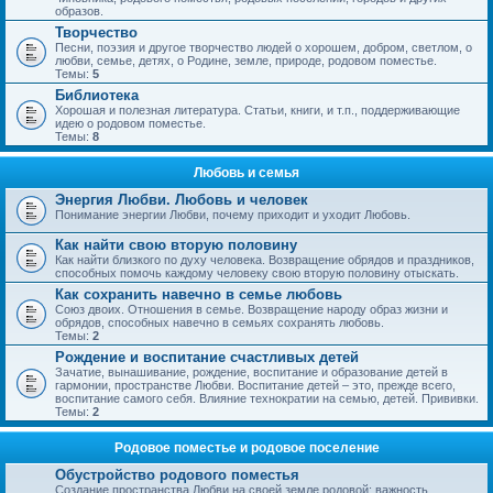
образов.
Творчество
Песни, поэзия и другое творчество людей о хорошем, добром, светлом, о
любви, семье, детях, о Родине, земле, природе, родовом поместье.
Темы:
5
Библиотека
Хорошая и полезная литература. Статьи, книги, и т.п., поддерживающие
идею о родовом поместье.
Темы:
8
Любовь и семья
Энергия Любви. Любовь и человек
Понимание энергии Любви, почему приходит и уходит Любовь.
Как найти свою вторую половину
Как найти близкого по духу человека. Возвращение обрядов и праздников,
способных помочь каждому человеку свою вторую половину отыскать.
Как сохранить навечно в семье любовь
Союз двоих. Отношения в семье. Возвращение народу образ жизни и
обрядов, способных навечно в семьях сохранять любовь.
Темы:
2
Рождение и воспитание счастливых детей
Зачатие, вынашивание, рождение, воспитание и образование детей в
гармонии, пространстве Любви. Воспитание детей – это, прежде всего,
воспитание самого себя. Влияние технократии на семью, детей. Прививки.
Темы:
2
Родовое поместье и родовое поселение
Обустройство родового поместья
Создание пространства Любви на своей земле родовой; важность