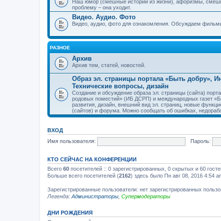
Наш юмор (смешные истории из жизни), афоризмы, смеш
проблему – она уходит.
Видео. Аудио. Фото
Видео, аудио, фото для ознакомления. Обсуждаем фильмы
РАЗНОЕ
Архив
Архив тем, статей, новостей.
Образ эл. страницы портала «Быть добру», 
Технические вопросы, дизайн
Создание и обсуждение образа эл. страницы (сайта) пор
родовых поместий» (ИБ ДСРП) и международных газет «Бы
развития, дизайн, внешний вид эл. страниц, новые функци
(сайтов) и форума. Можно сообщать об ошибках, недорабо
ВХОД
Имя пользователя:
Пароль:
КТО СЕЙЧАС НА КОНФЕРЕНЦИИ
Всего
60
посетителей :: 0 зарегистрированных, 0 скрытых и 60 гост
Больше всего посетителей (
2162
) здесь было Пн авг 08, 2016 4:54 a
Зарегистрированные пользователи: нет зарегистрированных польз
Легенда:
Администраторы
,
Супермодераторы
ДНИ РОЖДЕНИЯ