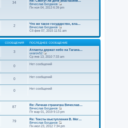
Re: Смогут ли дети анастасиев…
с
и
е
34
о
Вячеслав Богданов
л
к
н
о
П
Пн ноя 04, 2013 6:39 pm
е
п
и
б
е
д
о
ю
щ
р
н
с
е
е
е
л
н
й
м
е
и
Что же такое государство, вла…
т
у
2
д
ю
Вячеслав Богданов
и
с
н
П
Сб фев 07, 2015 11:51 am
к
о
е
е
п
о
м
р
о
б
у
е
с
щ
с
СООБЩЕНИЯ
ПОСЛЕДНЕЕ СООБЩЕНИЕ
й
л
е
о
т
е
н
о
Атланты держат небо на Тагана…
и
3
д
и
б
uvarov52
к
н
ю
П
щ
Ср янв 13, 2010 7:33 am
п
е
е
е
о
м
р
н
Нет сообщений
с
у
0
е
и
л
с
й
ю
е
о
т
д
о
и
Нет сообщений
н
0
б
к
е
щ
п
м
е
о
у
Нет сообщений
н
0
с
с
и
л
о
ю
е
о
д
б
н
Re: Личная страничка Вячеслав…
щ
87
е
Вячеслав Богданов
е
м
П
Пт мар 01, 2019 9:13 pm
н
у
е
и
с
р
Re: Тексты выступления В. Мег…
ю
79
о
е
Вячеслав Богданов
о
й
П
Пн июл 23, 2012 7:34 pm
б