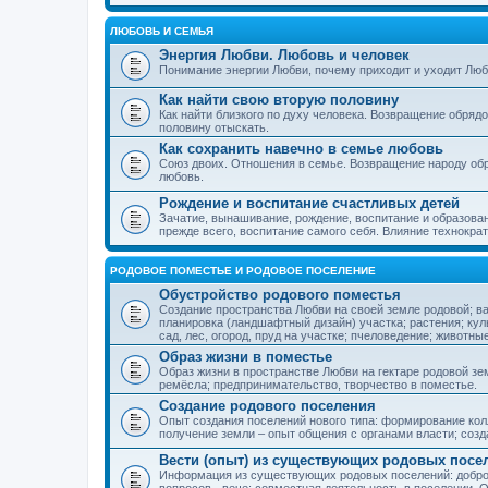
ЛЮБОВЬ И СЕМЬЯ
Энергия Любви. Любовь и человек
Понимание энергии Любви, почему приходит и уходит Люб
Как найти свою вторую половину
Как найти близкого по духу человека. Возвращение обряд
половину отыскать.
Как сохранить навечно в семье любовь
Союз двоих. Отношения в семье. Возвращение народу обр
любовь.
Рождение и воспитание счастливых детей
Зачатие, вынашивание, рождение, воспитание и образован
прежде всего, воспитание самого себя. Влияние технократ
РОДОВОЕ ПОМЕСТЬЕ И РОДОВОЕ ПОСЕЛЕНИЕ
Обустройство родового поместья
Создание пространства Любви на своей земле родовой; в
планировка (ландшафтный дизайн) участка; растения; кул
сад, лес, огород, пруд на участке; пчеловедение; животны
Образ жизни в поместье
Образ жизни в пространстве Любви на гектаре родовой зем
ремёсла; предпринимательство, творчество в поместье.
Создание родового поселения
Опыт создания поселений нового типа: формирование кол
получение земли – опыт общения с органами власти; соз
Вести (опыт) из существующих родовых посе
Информация из существующих родовых поселений: добро
вопросов - вече; совместная деятельность в поселении. О