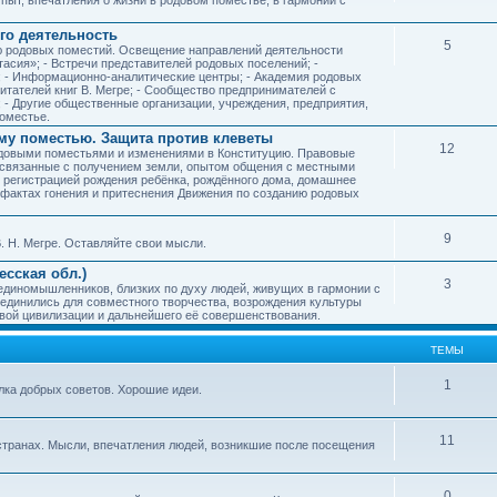
го деятельность
5
ию родовых поместий. Освещение направлений деятельности
тасия»; - Встречи представителей родовых поселений; -
; - Информационно-аналитические центры; - Академия родовых
читателей книг В. Мегре; - Сообщество предпринимателей с
- Другие общественные организации, учреждения, предприятия,
оместье.
му поместью. Защита против клеветы
12
родовыми поместьями и изменениями в Конституцию. Правовые
 связанные с получением земли, опытом общения с местными
, регистрацией рождения ребёнка, рождённого дома, домашнее
ых фактах гонения и притеснения Движения по созданию родовых
9
. Н. Мегре. Оставляйте свои мысли.
сская обл.)
3
 единомышленников, близких по духу людей, живущих в гармонии с
ъединились для совместного творчества, возрождения культуры
овой цивилизации и дальнейшего её совершенствования.
ТЕМЫ
1
илка добрых советов. Хорошие идеи.
11
странах. Мысли, впечатления людей, возникшие после посещения
0