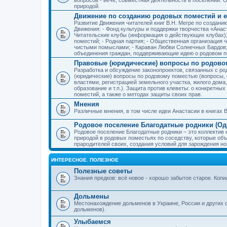
природой.
Движение по созданию родовых поместий и е
Развитие Движения читателей книг В.Н. Мегре по создан
Движения: - Фонд культуры и поддержки творчества «Анас
Читательские клубы (информация о действующих клубах)
поместий; - Родная партия; - Общественная организация 
чистыми помыслами; - Караван Любви Солнечных Бардов; 
объединения граждан, поддерживающие идею о родовом п
Правовые (юридические) вопросы по родово
Разработка и обсуждение законопроектов, связанных с 
(юридические) вопросы по родовому поместью (вопросы,
властями, регистрацией земельного участка, жилого дома
образование и т.п.). Защита против клеветы: о конкретн
поместий, а также о методах защиты своих прав.
Мнения
Различные мнения, в том числе идеи Анастасии в книгах В
Родовое поселение Благодатные родники (Оде
Родовое поселение Благодатные родники – это коллектив
природой в родовых поместьях по соседству, которые об
прародителей своих, создания условий для зарождения н
ИНТЕРЕСНОЕ. ПОЛЕЗНОЕ
Полезные советы
Знания предков: всё новое - хорошо забытое старое. Коп
Дольмены
Местонахождение дольменов в Украине, России и других 
дольменов).
Улыбаемся