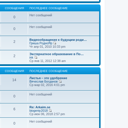
т
е
щ
и
р
е
к
е
СООБЩЕНИЯ
ПОСЛЕДНЕЕ СООБЩЕНИЕ
н
п
й
и
о
т
Нет сообщений
0
ю
с
и
л
к
е
п
Нет сообщений
д
о
0
н
с
е
л
м
е
Видеообращение к будущим роди…
2
у
д
Гриша РодноЯр
с
н
П
Чт апр 01, 2010 10:33 pm
о
е
е
о
м
р
Экстернатное образование в По…
б
2
у
е
ink
щ
с
й
П
Ср янв 11, 2012 12:38 am
е
о
т
е
н
о
и
р
и
б
к
е
СООБЩЕНИЯ
ПОСЛЕДНЕЕ СООБЩЕНИЕ
ю
щ
п
й
е
о
т
Листья – это удобрение
14
н
с
и
Вячеслав Богданов
и
л
к
П
Ср мар 02, 2016 4:01 pm
ю
е
п
е
д
о
р
н
Нет сообщений
с
е
0
е
л
й
м
е
т
у
д
и
Re: Arkaim.se
с
н
к
6
biogeniy2018
о
е
п
П
Ср июн 06, 2018 2:57 pm
о
м
о
е
б
у
с
р
Нет сообщений
щ
с
л
0
е
е
о
е
й