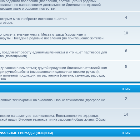
нию родового поселения (поселения, состоящего из родовых
еления, по направлениям деятельности Движения создателей
ивающие идею о родовом поместье.
4
 которым можно обрести истинное счастье.
зговоре.
10
топримечательные места. Места отдыха (курортные и
ршруты. Поездки в родовые поселения (по приглашению жителей
6
, предлагает работу единомышленникам и кто ищет партнёров для
тво (помощников).
8
деланная в поместье); другой продукции Движения читателей книг
кции ручной работы (выращенная и сделанная своими руками);
 полезной продукции; по растениям (семена, саженцы, рассада,
ства.
ТЕМЫ
2
лияние технократии на экологию. Новые технологии (прогресс не
14
ановки на самочувствие человека. Восстановление здоровья.
ской пищи. Влияние технократии на здоровый образ жизни. Образ
ОРИАЛЬНЫЕ ГРОМАДЫ (ОБЩИНЫ)
ТЕМЫ