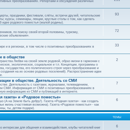
зитивных преобразованиях. Репортажи и обсуждения различных
93
рты, праздники, фестивали, слёты, встречи друзей, читательские
ы; курсы, семинары, лекции, круглые столы о том, как сделать
об идее родового поместья (малой родины).
72
ников, по поиску своей второй половины, туризму,
ческие объявления».
33
е и в регионах, в том числе о позитивных преобразованиях в
е в обществе
2
транства Любви на своей земле родовой, образ жизни в гармонии с
еское, экологическое, социальное и т.п. Концепции, программы о
а, государства, его политического строя через преобразование и
 создания на их основе родовых поселений). Распространение идеи
е.
ации в обществе. Деятельность со СМИ
7
тве. Деятельность с газетами, журналами, телевидением,
ми СМИ. Информация от СМИ о позитивных преобразованиях в
чную информацию из СМИ и публикаций в интернете.
я газета» и «Родовое поместье»
6
о (А на Земле быть добру!). Газета «Родная газета» - как создать
е жизнь счастливая возможна). Газета «Родовое поместье» - как
ны, ты, детям подари).
ТЕМЫ
6
о интересам для общения и взаимодействия, клубы читателей книг