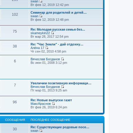
swan
П
Вт фев 12, 2019 12:42 pm
е
р
Семинар для родителей и детей…
102
е
swan
й
П
Вт фев 12, 2019 12:48 pm
т
е
и
р
к
Re: Молодая русская семья без…
е
75
п
skameykin22
й
П
о
Вт мар 28, 2017 12:54 pm
т
е
с
и
р
л
к
Re: "Час Земли" - дай отдохну…
38
е
е
п
Алёна 17
й
д
П
о
Чт сен 02, 2010 4:58 pm
т
н
е
с
и
е
р
л
Вячеслав Богданов
6
к
м
е
е
П
Вс июн 01, 2008 3:12 pm
п
у
й
д
е
о
с
т
н
р
с
о
и
е
е
л
о
к
м
й
е
б
п
у
т
д
щ
о
Увеличим позитивную информаци…
с
и
7
н
е
с
Вячеслав Богданов
о
к
е
н
П
л
Пт мар 01, 2013 9:25 am
о
п
м
и
е
е
б
о
у
ю
р
д
щ
с
Re: Новые выпуски газет
с
е
н
е
л
96
МаксКраснов
о
й
е
н
е
П
Вт фев 26, 2019 6:24 pm
о
т
м
и
д
е
б
и
у
ю
н
р
щ
к
с
е
е
е
п
о
м
СООБЩЕНИЯ
ПОСЛЕДНЕЕ СООБЩЕНИЕ
й
н
о
о
у
т
и
с
б
с
Re: Существующие родовые посе…
и
ю
30
л
щ
о
swan
к
е
е