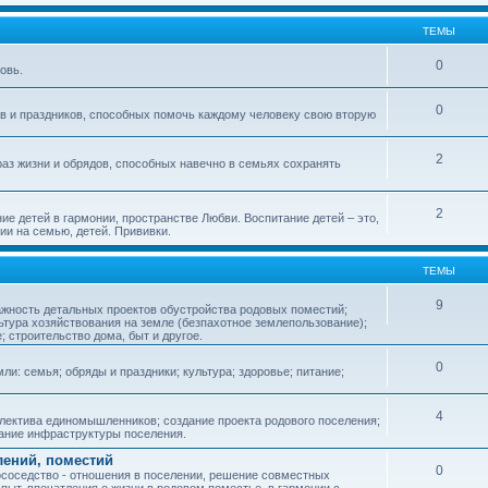
ТЕМЫ
0
овь.
0
ов и праздников, способных помочь каждому человеку свою вторую
2
аз жизни и обрядов, способных навечно в семьях сохранять
2
ие детей в гармонии, пространстве Любви. Воспитание детей – это,
ии на семью, детей. Прививки.
ТЕМЫ
9
ажность детальных проектов обустройства родовых поместий;
ьтура хозяйствования на земле (безпахотное землепользование);
е; строительство дома, быт и другое.
0
ли: семья; обряды и праздники; культура; здоровье; питание;
4
лектива единомышленников; создание проекта родового поселения;
дание инфраструктуры поселения.
лений, поместий
0
соседство - отношения в поселении, решение совместных
пыт, впечатления о жизни в родовом поместье, в гармонии с