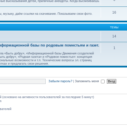
ные высказывания детей, приличные анекдоты. Когда высмеиваешь
16
, музыку, даём ссылки на скачивание. Показываем свои фото.
ТЕМЫ
14
Информационной базы по родовым поместьям и газет.
1
тала «Быть добру», «Информационной базы Движения создателей
ть добру», «Родная газета» и «Родовое поместье»: концепция
ональные возможности и т.п. Технические вопросы эл. страниц
тках и предлагать свои решения.
Забыли пароль?
|
Запомнить меня
ей (основано на активности пользователей за последние 5 минут)
m
ователей