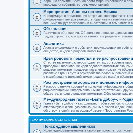
Хорошие события. Вести со всего мира, из регионов о по
прошедших событий, встреч, мероприятий.
Мероприятия. Анонсы встреч. Афиша
Информация о предстоящих встречах, мероприятиях: конце
конференции, вечера знакомств, брачные и семейные слёт
весь мир вокруг прекрасней и счастливей, в том числе и 
Объявления
Различные объявления. Объявления о поиске единомышлен
трудоустройству, ярмарке оставляйте в разделе «Темати
Аналитика
Анализ информации о событиях, происходящих во всём мир
обществе, и идеи о родовом поместье.
Идея родового поместья и её распространени
Счастье на земле размером один гектар: сотворение прос
природой. Обоснование идеи родового поместья: экономич
родовом поместье и родовом поселении (развитие обществ
развитие страны путём обустройства родовых поместий и
о малой родине (родовой земле, родового сада) в обществ
Распространение хорошей и полезной информ
Распространение хорошей и полезной информации в общес
радиостанциями, информационными агентствами и други
обществе, и идеи о родовом поместье. Обсуждаем разли
Международные газеты «Быть добру», «Родна
Газета «Быть добру» - как сделать, чтобы всем было хорош
счастливую и любящую семью (Лишь в любви и вдохновень
обустроить свой гектар родовой земли (Пространство Роди
ТЕМАТИЧЕСКИЕ ОБЪЯВЛЕНИЯ
Поиск единомышленников
Ищем единомышленников в своих регионах, в том числе п