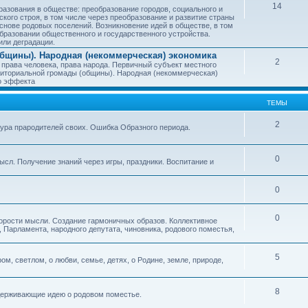
14
азования в обществе: преобразование городов, социального и
ского строя, в том числе через преобразование и развитие страны
снове родовых поселений. Возникновение идей в обществе, в том
бразовании общественного и государственного устройства.
или деградации.
бщины). Народная (некоммерческая) экономика
2
 права человека, права народа. Первичный субъект местного
иториальной громады (общины). Народная (некоммерческая)
о эффекта
ТЕМЫ
2
тура прародителей своих. Ошибка Образного периода.
0
ысл. Получение знаний через игры, праздники. Воспитание и
0
0
корости мысли. Создание гармоничных образов. Коллективное
 Парламента, народного депутата, чиновника, родового поместья,
5
ом, светлом, о любви, семье, детях, о Родине, земле, природе,
8
оддерживающие идею о родовом поместье.