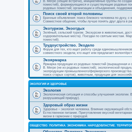
В. Мегре (общие встречи), инициативные группы по созда
поместий), формирующиеся и существующие родовые пос
родовых поместий; организации и объединения, поддерж
Поиск своей второй половины
Брачные объявления: поиск близкого человека по духу, с
Совместное общение, чтобы лучше понять друг друга в ра
Экотуризм. Экоотдых
Зелёный, сельский туризм. Экскурсии в живописные, дос
оздоровительные места). Поездки по святым местам. Ма
поместий).
Трудоустройство. Экодело
Форум для тех, кто ищет работу среди единомышленников
совместного экодела; кто ищет или предлагает волонтёрс
Экоярмарка
Ярмарка продукции из родовых поместий (выращенная и с
В. Мегре (не из родовых поместий); экологической проду
экопродукции промышленного/фермерского производства и
поиск старых сортов), животным, продукции для экохозяй
ЭКОЛОГИЯ И ЗДОРОВЬЕ
Экология
Экологическая ситуация и способы улучшения экологии. В
разрушающий природу).
Здоровый образ жизни
Здоровье – экология человека. Влияние окружающей обст
Естественное питание. Приготовление вкусной вегетариан
жизни в гармонии с природой.
ОБЩЕСТВО. ПОЛИТИКА. ЭКОНОМИКА. НАРОДОВЛАСТИЕ. ТЕРРИТ
Общество. Политика. Экономика