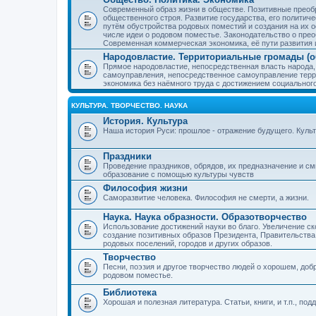
Современный образ жизни в обществе. Позитивные преобр
общественного строя. Развитие государства, его политиче
путём обустройства родовых поместий и создания на их о
числе идеи о родовом поместье. Законодательство о прео
Современная коммерческая экономика, её пути развития 
Народовластие. Территориальные громады (о
Прямое народовластие, непосредственная власть народа,
самоуправления, непосредственное самоуправление терр
экономика без наёмного труда с достижением социальног
КУЛЬТУРА. ТВОРЧЕСТВО. НАУКА
История. Культура
Наша история Руси: прошлое - отражение будущего. Куль
Праздники
Проведение праздников, обрядов, их предназначение и см
образование с помощью культуры чувств
Философия жизни
Саморазвитие человека. Философия не смерти, а жизни.
Наука. Наука образности. Образотворчество
Использование достижений науки во благо. Увеличение с
создание позитивных образов Президента, Правительства,
родовых поселений, городов и других образов.
Творчество
Песни, поэзия и другое творчество людей о хорошем, добр
родовом поместье.
Библиотека
Хорошая и полезная литература. Статьи, книги, и т.п., п