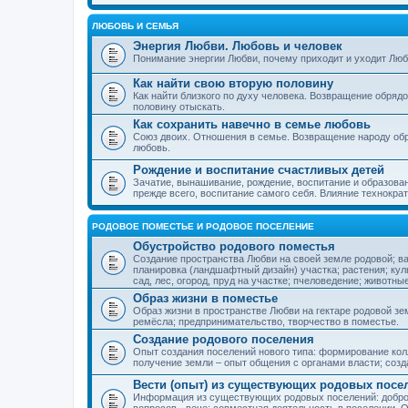
ЛЮБОВЬ И СЕМЬЯ
Энергия Любви. Любовь и человек
Понимание энергии Любви, почему приходит и уходит Люб
Как найти свою вторую половину
Как найти близкого по духу человека. Возвращение обряд
половину отыскать.
Как сохранить навечно в семье любовь
Союз двоих. Отношения в семье. Возвращение народу обр
любовь.
Рождение и воспитание счастливых детей
Зачатие, вынашивание, рождение, воспитание и образован
прежде всего, воспитание самого себя. Влияние технократ
РОДОВОЕ ПОМЕСТЬЕ И РОДОВОЕ ПОСЕЛЕНИЕ
Обустройство родового поместья
Создание пространства Любви на своей земле родовой; в
планировка (ландшафтный дизайн) участка; растения; кул
сад, лес, огород, пруд на участке; пчеловедение; животны
Образ жизни в поместье
Образ жизни в пространстве Любви на гектаре родовой зем
ремёсла; предпринимательство, творчество в поместье.
Создание родового поселения
Опыт создания поселений нового типа: формирование кол
получение земли – опыт общения с органами власти; соз
Вести (опыт) из существующих родовых посе
Информация из существующих родовых поселений: добро
вопросов - вече; совместная деятельность в поселении. О