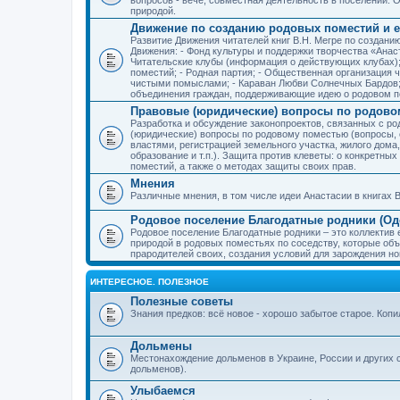
природой.
Движение по созданию родовых поместий и е
Развитие Движения читателей книг В.Н. Мегре по создан
Движения: - Фонд культуры и поддержки творчества «Анас
Читательские клубы (информация о действующих клубах)
поместий; - Родная партия; - Общественная организация 
чистыми помыслами; - Караван Любви Солнечных Бардов; 
объединения граждан, поддерживающие идею о родовом п
Правовые (юридические) вопросы по родово
Разработка и обсуждение законопроектов, связанных с 
(юридические) вопросы по родовому поместью (вопросы,
властями, регистрацией земельного участка, жилого дома
образование и т.п.). Защита против клеветы: о конкретн
поместий, а также о методах защиты своих прав.
Мнения
Различные мнения, в том числе идеи Анастасии в книгах В
Родовое поселение Благодатные родники (Оде
Родовое поселение Благодатные родники – это коллектив
природой в родовых поместьях по соседству, которые об
прародителей своих, создания условий для зарождения н
ИНТЕРЕСНОЕ. ПОЛЕЗНОЕ
Полезные советы
Знания предков: всё новое - хорошо забытое старое. Коп
Дольмены
Местонахождение дольменов в Украине, России и других 
дольменов).
Улыбаемся