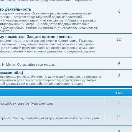
го деятельность
5
ию родовых поместий. Освещение направлений деятельности
тасия»; - Встречи представителей родовых поселений; -
; - Информационно-аналитические центры; - Академия родовых
читателей книг В. Мегре; - Сообщество предпринимателей с
- Другие общественные организации, учреждения, предприятия,
оместье.
му поместью. Защита против клеветы
12
родовыми поместьями и изменениями в Конституцию. Правовые
 связанные с получением земли, опытом общения с местными
, регистрацией рождения ребёнка, рождённого дома, домашнее
ых фактах гонения и притеснения Движения по созданию родовых
9
. Н. Мегре. Оставляйте свои мысли.
сская обл.)
3
 единомышленников, близких по духу людей, живущих в гармонии с
ъединились для совместного творчества, возрождения культуры
овой цивилизации и дальнейшего её совершенствования.
ТЕМЫ
1
илка добрых советов. Хорошие идеи.
11
странах. Мысли, впечатления людей, возникшие после посещения
0