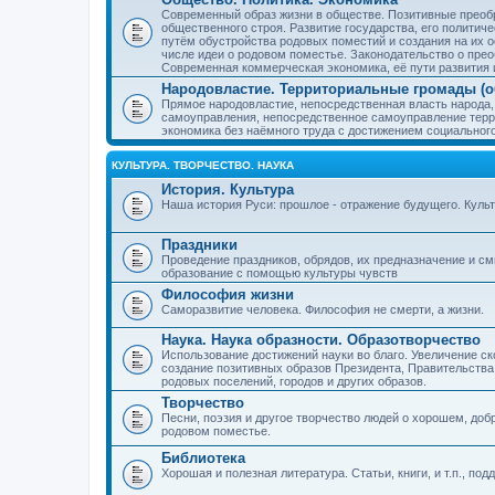
Современный образ жизни в обществе. Позитивные преобр
общественного строя. Развитие государства, его политиче
путём обустройства родовых поместий и создания на их о
числе идеи о родовом поместье. Законодательство о прео
Современная коммерческая экономика, её пути развития 
Народовластие. Территориальные громады (о
Прямое народовластие, непосредственная власть народа,
самоуправления, непосредственное самоуправление терр
экономика без наёмного труда с достижением социальног
КУЛЬТУРА. ТВОРЧЕСТВО. НАУКА
История. Культура
Наша история Руси: прошлое - отражение будущего. Куль
Праздники
Проведение праздников, обрядов, их предназначение и см
образование с помощью культуры чувств
Философия жизни
Саморазвитие человека. Философия не смерти, а жизни.
Наука. Наука образности. Образотворчество
Использование достижений науки во благо. Увеличение с
создание позитивных образов Президента, Правительства,
родовых поселений, городов и других образов.
Творчество
Песни, поэзия и другое творчество людей о хорошем, добр
родовом поместье.
Библиотека
Хорошая и полезная литература. Статьи, книги, и т.п., п