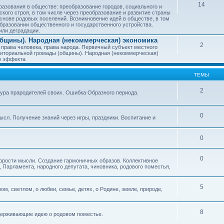
14
азования в обществе: преобразование городов, социального и
ского строя, в том числе через преобразование и развитие страны
снове родовых поселений. Возникновение идей в обществе, в том
бразовании общественного и государственного устройства.
или деградации.
бщины). Народная (некоммерческая) экономика
2
 права человека, права народа. Первичный субъект местного
иториальной громады (общины). Народная (некоммерческая)
о эффекта
ТЕМЫ
2
тура прародителей своих. Ошибка Образного периода.
0
ысл. Получение знаний через игры, праздники. Воспитание и
0
0
корости мысли. Создание гармоничных образов. Коллективное
 Парламента, народного депутата, чиновника, родового поместья,
5
ом, светлом, о любви, семье, детях, о Родине, земле, природе,
8
оддерживающие идею о родовом поместье.