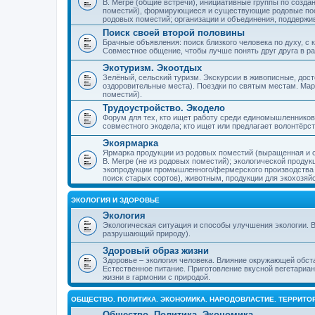
В. Мегре (общие встречи), инициативные группы по созда
поместий), формирующиеся и существующие родовые пос
родовых поместий; организации и объединения, поддерж
Поиск своей второй половины
Брачные объявления: поиск близкого человека по духу, с
Совместное общение, чтобы лучше понять друг друга в ра
Экотуризм. Экоотдых
Зелёный, сельский туризм. Экскурсии в живописные, дос
оздоровительные места). Поездки по святым местам. Ма
поместий).
Трудоустройство. Экодело
Форум для тех, кто ищет работу среди единомышленников
совместного экодела; кто ищет или предлагает волонтёрс
Экоярмарка
Ярмарка продукции из родовых поместий (выращенная и с
В. Мегре (не из родовых поместий); экологической проду
экопродукции промышленного/фермерского производства и
поиск старых сортов), животным, продукции для экохозяй
ЭКОЛОГИЯ И ЗДОРОВЬЕ
Экология
Экологическая ситуация и способы улучшения экологии. В
разрушающий природу).
Здоровый образ жизни
Здоровье – экология человека. Влияние окружающей обст
Естественное питание. Приготовление вкусной вегетариан
жизни в гармонии с природой.
ОБЩЕСТВО. ПОЛИТИКА. ЭКОНОМИКА. НАРОДОВЛАСТИЕ. ТЕРРИТ
Общество. Политика. Экономика