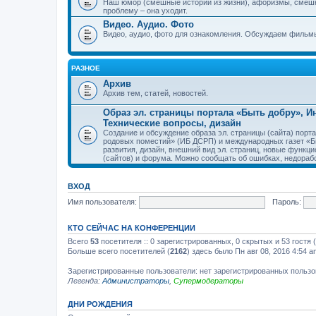
Наш юмор (смешные истории из жизни), афоризмы, смеш
проблему – она уходит.
Видео. Аудио. Фото
Видео, аудио, фото для ознакомления. Обсуждаем фильмы
РАЗНОЕ
Архив
Архив тем, статей, новостей.
Образ эл. страницы портала «Быть добру», 
Технические вопросы, дизайн
Создание и обсуждение образа эл. страницы (сайта) пор
родовых поместий» (ИБ ДСРП) и международных газет «Бы
развития, дизайн, внешний вид эл. страниц, новые функци
(сайтов) и форума. Можно сообщать об ошибках, недорабо
ВХОД
Имя пользователя:
Пароль:
КТО СЕЙЧАС НА КОНФЕРЕНЦИИ
Всего
53
посетителя :: 0 зарегистрированных, 0 скрытых и 53 гостя
Больше всего посетителей (
2162
) здесь было Пн авг 08, 2016 4:54 a
Зарегистрированные пользователи: нет зарегистрированных польз
Легенда:
Администраторы
,
Супермодераторы
ДНИ РОЖДЕНИЯ