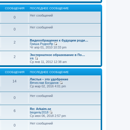
т
е
щ
и
р
е
к
е
СООБЩЕНИЯ
ПОСЛЕДНЕЕ СООБЩЕНИЕ
н
п
й
и
о
т
Нет сообщений
0
ю
с
и
л
к
е
п
Нет сообщений
д
о
0
н
с
е
л
м
е
Видеообращение к будущим роди…
2
у
д
Гриша РодноЯр
с
н
П
Чт апр 01, 2010 10:33 pm
о
е
е
о
м
р
Экстернатное образование в По…
б
2
у
е
ink
щ
с
й
П
Ср янв 11, 2012 12:38 am
е
о
т
е
н
о
и
р
и
б
к
е
СООБЩЕНИЯ
ПОСЛЕДНЕЕ СООБЩЕНИЕ
ю
щ
п
й
е
о
т
Листья – это удобрение
14
н
с
и
Вячеслав Богданов
и
л
к
П
Ср мар 02, 2016 4:01 pm
ю
е
п
е
д
о
р
н
Нет сообщений
с
е
0
е
л
й
м
е
т
у
д
и
Re: Arkaim.se
с
н
к
6
biogeniy2018
о
е
п
П
Ср июн 06, 2018 2:57 pm
о
м
о
е
б
у
с
р
Нет сообщений
щ
с
л
0
е
е
о
е
й