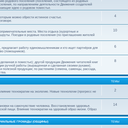
нию родового поселения (поселения, состоящего из родовых
еления, по направлениям деятельности Движения создателей
ивающие идею о родовом поместье.
4
 которым можно обрести истинное счастье.
зговоре.
10
топримечательные места. Места отдыха (курортные и
ршруты. Поездки в родовые поселения (по приглашению жителей
6
, предлагает работу единомышленникам и кто ищет партнёров для
тво (помощников).
8
деланная в поместье); другой продукции Движения читателей книг
кции ручной работы (выращенная и сделанная своими руками);
 полезной продукции; по растениям (семена, саженцы, рассада,
ства.
ТЕМЫ
2
лияние технократии на экологию. Новые технологии (прогресс не
14
ановки на самочувствие человека. Восстановление здоровья.
ской пищи. Влияние технократии на здоровый образ жизни. Образ
ОРИАЛЬНЫЕ ГРОМАДЫ (ОБЩИНЫ)
ТЕМЫ