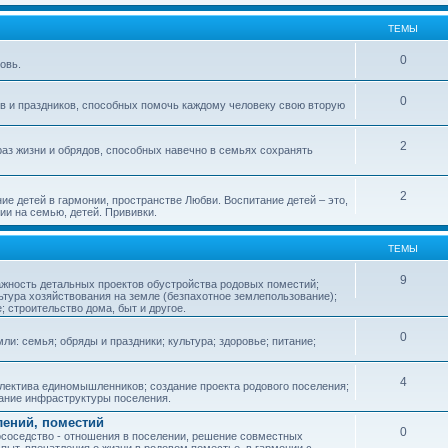
ТЕМЫ
0
овь.
0
ов и праздников, способных помочь каждому человеку свою вторую
2
аз жизни и обрядов, способных навечно в семьях сохранять
2
ие детей в гармонии, пространстве Любви. Воспитание детей – это,
ии на семью, детей. Прививки.
ТЕМЫ
9
ажность детальных проектов обустройства родовых поместий;
ьтура хозяйствования на земле (безпахотное землепользование);
е; строительство дома, быт и другое.
0
ли: семья; обряды и праздники; культура; здоровье; питание;
4
лектива единомышленников; создание проекта родового поселения;
дание инфраструктуры поселения.
лений, поместий
0
соседство - отношения в поселении, решение совместных
пыт, впечатления о жизни в родовом поместье, в гармонии с