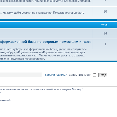
ные высказывания детей, приличные анекдоты. Когда высмеиваешь
16
, музыку, даём ссылки на скачивание. Показываем свои фото.
ТЕМЫ
14
Информационной базы по родовым поместьям и газет.
1
тала «Быть добру», «Информационной базы Движения создателей
ть добру», «Родная газета» и «Родовое поместье»: концепция
ональные возможности и т.п. Технические вопросы эл. страниц
тках и предлагать свои решения.
Забыли пароль?
|
Запомнить меня
 (основано на активности пользователей за последние 5 минут)
m
ователей