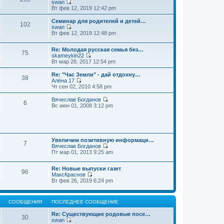
swan
П
Вт фев 12, 2019 12:42 pm
е
р
Семинар для родителей и детей…
102
е
swan
й
П
Вт фев 12, 2019 12:48 pm
т
е
и
р
к
Re: Молодая русская семья без…
е
75
п
skameykin22
й
П
о
Вт мар 28, 2017 12:54 pm
т
е
с
и
р
л
к
Re: "Час Земли" - дай отдохну…
38
е
е
п
Алёна 17
й
д
П
о
Чт сен 02, 2010 4:58 pm
т
н
е
с
и
е
р
л
Вячеслав Богданов
6
к
м
е
е
П
Вс июн 01, 2008 3:12 pm
п
у
й
д
е
о
с
т
н
р
с
о
и
е
е
л
о
к
м
й
е
б
п
у
т
д
щ
о
Увеличим позитивную информаци…
с
и
7
н
е
с
Вячеслав Богданов
о
к
е
н
П
л
Пт мар 01, 2013 9:25 am
о
п
м
и
е
е
б
о
у
ю
р
д
щ
с
Re: Новые выпуски газет
с
е
н
е
л
96
МаксКраснов
о
й
е
н
е
П
Вт фев 26, 2019 6:24 pm
о
т
м
и
д
е
б
и
у
ю
н
р
щ
к
с
е
е
е
п
о
м
СООБЩЕНИЯ
ПОСЛЕДНЕЕ СООБЩЕНИЕ
й
н
о
о
у
т
и
с
б
с
Re: Существующие родовые посе…
и
ю
30
л
щ
о
swan
к
е
е