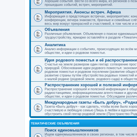
Хорошие события. Вести со всего мира, из регионов о по
прошедших событий, встреч, мероприятий.
Мероприятия. Анонсы встреч. Афиша
Информация о предстоящих встречах, мероприятиях: конце
конференции, вечера знакомств, брачные и семейные слёт
весь мир вокруг прекрасней и счастливей, в том числе и 
Объявления
Различные объявления. Объявления о поиске единомышлен
трудоустройству, ярмарке оставляйте в разделе «Темати
Аналитика
Анализ информации о событиях, происходящих во всём мир
обществе, и идеи о родовом поместье.
Идея родового поместья и её распространени
Счастье на земле размером один гектар: сотворение прос
природой. Обоснование идеи родового поместья: экономич
родовом поместье и родовом поселении (развитие обществ
развитие страны путём обустройства родовых поместий и
о малой родине (родовой земле, родового сада) в обществ
Распространение хорошей и полезной информ
Распространение хорошей и полезной информации в общес
радиостанциями, информационными агентствами и други
обществе, и идеи о родовом поместье. Обсуждаем разли
Международные газеты «Быть добру», «Родна
Газета «Быть добру» - как сделать, чтобы всем было хорош
счастливую и любящую семью (Лишь в любви и вдохновень
обустроить свой гектар родовой земли (Пространство Роди
ТЕМАТИЧЕСКИЕ ОБЪЯВЛЕНИЯ
Поиск единомышленников
Ищем единомышленников в своих регионах, в том числе п