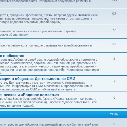
зитивных преобразованиях. Репортажи и обсуждения различных
93
рты, праздники, фестивали, слёты, встречи друзей, читательские
ы; курсы, семинары, лекции, круглые столы о том, как сделать
об идее родового поместья (малой родины).
72
ников, по поиску своей второй половины, туризму,
ческие объявления».
33
е и в регионах, в том числе о позитивных преобразованиях в
е в обществе
2
транства Любви на своей земле родовой, образ жизни в гармонии с
еское, экологическое, социальное и т.п. Концепции, программы о
а, государства, его политического строя через преобразование и
 создания на их основе родовых поселений). Распространение идеи
е.
ации в обществе. Деятельность со СМИ
7
тве. Деятельность с газетами, журналами, телевидением,
ми СМИ. Информация от СМИ о позитивных преобразованиях в
чную информацию из СМИ и публикаций в интернете.
я газета» и «Родовое поместье»
6
о (А на Земле быть добру!). Газета «Родная газета» - как создать
е жизнь счастливая возможна). Газета «Родовое поместье» - как
ны, ты, детям подари).
ТЕМЫ
6
о интересам для общения и взаимодействия, клубы читателей книг