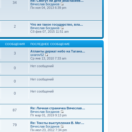
Re: Смогут ли дети анастасиев…
с
и
е
34
о
Вячеслав Богданов
л
к
н
о
П
Пн ноя 04, 2013 6:39 pm
е
п
и
б
е
д
о
ю
щ
р
н
с
е
е
е
л
н
й
м
е
и
Что же такое государство, вла…
т
у
2
д
ю
Вячеслав Богданов
и
с
н
П
Сб фев 07, 2015 11:51 am
к
о
е
е
п
о
м
р
о
б
у
е
с
щ
с
СООБЩЕНИЯ
ПОСЛЕДНЕЕ СООБЩЕНИЕ
й
л
е
о
т
е
н
о
Атланты держат небо на Тагана…
и
3
д
и
б
uvarov52
к
н
ю
П
щ
Ср янв 13, 2010 7:33 am
п
е
е
е
о
м
р
н
Нет сообщений
с
у
0
е
и
л
с
й
ю
е
о
т
д
о
и
Нет сообщений
н
0
б
к
е
щ
п
м
е
о
у
Нет сообщений
н
0
с
с
и
л
о
ю
е
о
д
б
н
Re: Личная страничка Вячеслав…
щ
87
е
Вячеслав Богданов
е
м
П
Пт мар 01, 2019 9:13 pm
н
у
е
и
с
р
Re: Тексты выступления В. Мег…
ю
79
о
е
Вячеслав Богданов
о
й
П
Пн июл 23, 2012 7:34 pm
б