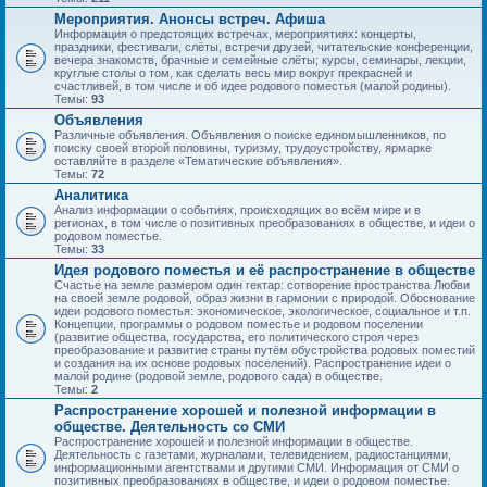
Мероприятия. Анонсы встреч. Афиша
Информация о предстоящих встречах, мероприятиях: концерты,
праздники, фестивали, слёты, встречи друзей, читательские конференции,
вечера знакомств, брачные и семейные слёты; курсы, семинары, лекции,
круглые столы о том, как сделать весь мир вокруг прекрасней и
счастливей, в том числе и об идее родового поместья (малой родины).
Темы:
93
Объявления
Различные объявления. Объявления о поиске единомышленников, по
поиску своей второй половины, туризму, трудоустройству, ярмарке
оставляйте в разделе «Тематические объявления».
Темы:
72
Аналитика
Анализ информации о событиях, происходящих во всём мире и в
регионах, в том числе о позитивных преобразованиях в обществе, и идеи о
родовом поместье.
Темы:
33
Идея родового поместья и её распространение в обществе
Счастье на земле размером один гектар: сотворение пространства Любви
на своей земле родовой, образ жизни в гармонии с природой. Обоснование
идеи родового поместья: экономическое, экологическое, социальное и т.п.
Концепции, программы о родовом поместье и родовом поселении
(развитие общества, государства, его политического строя через
преобразование и развитие страны путём обустройства родовых поместий
и создания на их основе родовых поселений). Распространение идеи о
малой родине (родовой земле, родового сада) в обществе.
Темы:
2
Распространение хорошей и полезной информации в
обществе. Деятельность со СМИ
Распространение хорошей и полезной информации в обществе.
Деятельность с газетами, журналами, телевидением, радиостанциями,
информационными агентствами и другими СМИ. Информация от СМИ о
позитивных преобразованиях в обществе, и идеи о родовом поместье.