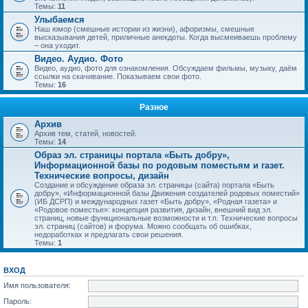
Темы:
11
Улыбаемся
Наш юмор (смешные истории из жизни), афоризмы, смешные
высказывания детей, приличные анекдоты. Когда высмеиваешь проблему
– она уходит.
Видео. Аудио. Фото
Видео, аудио, фото для ознакомления. Обсуждаем фильмы, музыку, даём
ссылки на скачивание. Показываем свои фото.
Темы:
16
Разное
Архив
Архив тем, статей, новостей.
Темы:
14
Образ эл. страницы портала «Быть добру»,
Информационной базы по родовым поместьям и газет.
Технические вопросы, дизайн
Создание и обсуждение образа эл. страницы (сайта) портала «Быть
добру», «Информационной базы Движения создателей родовых поместий»
(ИБ ДСРП) и международных газет «Быть добру», «Родная газета» и
«Родовое поместье»: концепция развития, дизайн, внешний вид эл.
страниц, новые функциональные возможности и т.п. Технические вопросы
эл. страниц (сайтов) и форума. Можно сообщать об ошибках,
недоработках и предлагать свои решения.
Темы:
1
ВХОД
Имя пользователя:
Пароль: