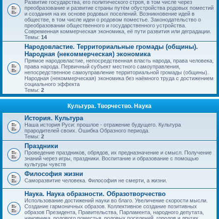
Развитие государства, его политического строя, в том числе через
преобразование и развитие страны путём обустройства родовых поместий
и создания на их основе родовых поселений. Возникновение идей в
обществе, в том числе идеи о родовом поместье. Законодательство о
преобразовании общественного и государственного устройства.
Современная коммерческая экономика, её пути развития или деградации.
Темы:
14
Народовластие. Территориальные громады (общины).
Народная (некоммерческая) экономика
Прямое народовластие, непосредственная власть народа, права человека,
права народа. Первичный субъект местного самоуправления,
непосредственное самоуправление территориальной громады (общины).
Народная (некоммерческая) экономика без наёмного труда с достижением
социального эффекта
Темы:
2
Культура. Творчество. Наука
История. Культура
Наша история Руси: прошлое - отражение будущего. Культура
прародителей своих. Ошибка Образного периода.
Темы:
2
Праздники
Проведение праздников, обрядов, их предназначение и смысл. Получение
знаний через игры, праздники. Воспитание и образование с помощью
культуры чувств
Философия жизни
Саморазвитие человека. Философия не смерти, а жизни.
Наука. Наука образности. Образотворчество
Использование достижений науки во благо. Увеличение скорости мысли.
Создание гармоничных образов. Коллективное создание позитивных
образов Президента, Правительства, Парламента, народного депутата,
чиновника, родового поместья, родовых поселений, городов и других