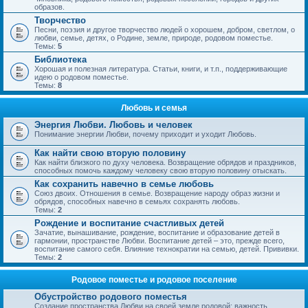
образов.
Творчество
Песни, поэзия и другое творчество людей о хорошем, добром, светлом, о
любви, семье, детях, о Родине, земле, природе, родовом поместье.
Темы:
5
Библиотека
Хорошая и полезная литература. Статьи, книги, и т.п., поддерживающие
идею о родовом поместье.
Темы:
8
Любовь и семья
Энергия Любви. Любовь и человек
Понимание энергии Любви, почему приходит и уходит Любовь.
Как найти свою вторую половину
Как найти близкого по духу человека. Возвращение обрядов и праздников,
способных помочь каждому человеку свою вторую половину отыскать.
Как сохранить навечно в семье любовь
Союз двоих. Отношения в семье. Возвращение народу образ жизни и
обрядов, способных навечно в семьях сохранять любовь.
Темы:
2
Рождение и воспитание счастливых детей
Зачатие, вынашивание, рождение, воспитание и образование детей в
гармонии, пространстве Любви. Воспитание детей – это, прежде всего,
воспитание самого себя. Влияние технократии на семью, детей. Прививки.
Темы:
2
Родовое поместье и родовое поселение
Обустройство родового поместья
Создание пространства Любви на своей земле родовой; важность