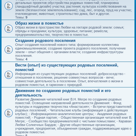
детальных проектов обустройства родовых поместий; планировка
(ландшафтный дизайн) участка; растения; культура хозяйствования на
земле (безпахотное землепользование); сад, лес, огород, пруд на участке;
пчеловедение; животные; строительство дома, быт и другое.
Темы:
9
Образ жизни в поместье
Образ жизни в пространстве Любви на гектаре родовой земли: семья;
обряды и праздники; культура; здоровье; питание; ремёсла;
предпринимательство, творчество в поместье.
Создание родового поселения
Опыт создания поселений нового типа: формирование коллектива
единомышленников; создание проекта родового поселения; получение
земли – опыт общения с органами власти; создание инфраструктуры
поселения.
Темы:
4
Вести (опыт) из существующих родовых поселений,
поместий
Информация из существующих родовых поселений: добрососедство -
отношения в поселении, решение совместных вопросов - вече;
совместная деятельность в поселении. Опыт, впечатления о жизни в
родовом поместье, в гармонии с природой.
Движение по созданию родовых поместий и его
деятельность
Развитие Движения читателей книг В.Н. Мегре по созданию родовых
поместий. Освещение направлений деятельности Движения: - Фонд
культуры и поддержки творчества «Анастасия»; - Встречи представителей
родовых поселений; - Читательские клубы (информация о действующих
клубах); - Информационно-аналитические центры; - Академия родовых
поместий; - Родная партия; - Общественная организация читателей книг В.
Мегре; - Сообщество предпринимателей с чистыми помыслами; - Караван
Любви Солнечных Бардов; - Другие общественные организации,
учреждения, предприятия, объединения граждан, поддерживающие идею о
родовом поместье.
Темы:
5