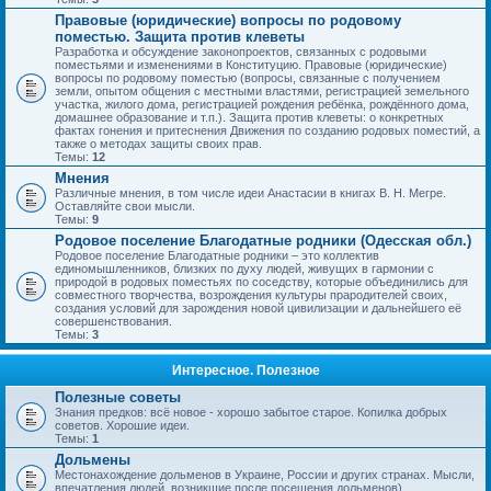
Правовые (юридические) вопросы по родовому
поместью. Защита против клеветы
Разработка и обсуждение законопроектов, связанных с родовыми
поместьями и изменениями в Конституцию. Правовые (юридические)
вопросы по родовому поместью (вопросы, связанные с получением
земли, опытом общения с местными властями, регистрацией земельного
участка, жилого дома, регистрацией рождения ребёнка, рождённого дома,
домашнее образование и т.п.). Защита против клеветы: о конкретных
фактах гонения и притеснения Движения по созданию родовых поместий, а
также о методах защиты своих прав.
Темы:
12
Мнения
Различные мнения, в том числе идеи Анастасии в книгах В. Н. Мегре.
Оставляйте свои мысли.
Темы:
9
Родовое поселение Благодатные родники (Одесская обл.)
Родовое поселение Благодатные родники – это коллектив
единомышленников, близких по духу людей, живущих в гармонии с
природой в родовых поместьях по соседству, которые объединились для
совместного творчества, возрождения культуры прародителей своих,
создания условий для зарождения новой цивилизации и дальнейшего её
совершенствования.
Темы:
3
Интересное. Полезное
Полезные советы
Знания предков: всё новое - хорошо забытое старое. Копилка добрых
советов. Хорошие идеи.
Темы:
1
Дольмены
Местонахождение дольменов в Украине, России и других странах. Мысли,
впечатления людей, возникшие после посещения дольменов).