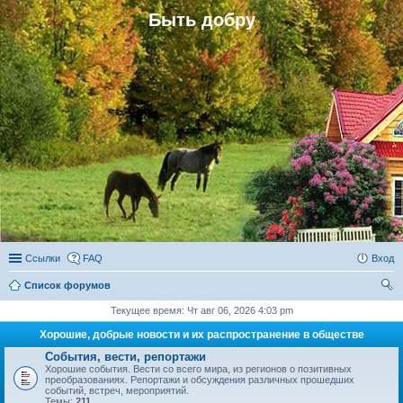
Быть добру
Ссылки
FAQ
Вход
Список форумов
ои
Текущее время: Чт авг 06, 2026 4:03 pm
ск
Хорошие, добрые новости и их распространение в обществе
События, вести, репортажи
Хорошие события. Вести со всего мира, из регионов о позитивных
преобразованиях. Репортажи и обсуждения различных прошедших
событий, встреч, мероприятий.
Темы:
211