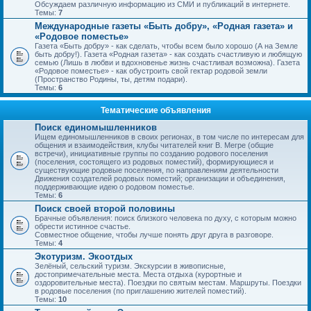
Обсуждаем различную информацию из СМИ и публикаций в интернете.
Темы:
7
Международные газеты «Быть добру», «Родная газета» и
«Родовое поместье»
Газета «Быть добру» - как сделать, чтобы всем было хорошо (А на Земле
быть добру!). Газета «Родная газета» - как создать счастливую и любящую
семью (Лишь в любви и вдохновенье жизнь счастливая возможна). Газета
«Родовое поместье» - как обустроить свой гектар родовой земли
(Пространство Родины, ты, детям подари).
Темы:
6
Тематические объявления
Поиск единомышленников
Ищем единомышленников в своих регионах, в том числе по интересам для
общения и взаимодействия, клубы читателей книг В. Мегре (общие
встречи), инициативные группы по созданию родового поселения
(поселения, состоящего из родовых поместий), формирующиеся и
существующие родовые поселения, по направлениям деятельности
Движения создателей родовых поместий; организации и объединения,
поддерживающие идею о родовом поместье.
Темы:
6
Поиск своей второй половины
Брачные объявления: поиск близкого человека по духу, с которым можно
обрести истинное счастье.
Совместное общение, чтобы лучше понять друг друга в разговоре.
Темы:
4
Экотуризм. Экоотдых
Зелёный, сельский туризм. Экскурсии в живописные,
достопримечательные места. Места отдыха (курортные и
оздоровительные места). Поездки по святым местам. Маршруты. Поездки
в родовые поселения (по приглашению жителей поместий).
Темы:
10