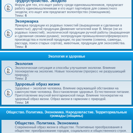
Трудоустройство. Экодело
Форум для тех, кто ищет работу среди единомышленников, предлагает
работу единомышленникам и кто ищет партнёров для совместного
экодела; кто ищет или предлагает волонтёрство (помощников).
Темы:
6
Экоярмарка
Ярмарка продукции из родовых поместий (выращенная и сделанная в
поместье); другой продукции Движения читателей книг В. Мегре (не из
родовых поместий); экологической продукции ручной работы (выращенная
и сделанная своими руками); экопродукции промышленного/фермерского
производства и полезной продукции; по растениям (семена, саженцы,
рассада, поиск старых сортов), животным, продукции для экохозяйства.
Темы:
8
Экология и здоровье
Экология
Экологическая ситуация и способы улучшения экологии. Влияние
технократии на экологию. Новые технологии (прогресс не разрушающий
природу).
Темы:
2
Здоровый образ жизни
Здоровье – экология человека. Влияние окружающей обстановки на
самочувствие человека. Восстановление здоровья. Естественное питание.
Приготовление вкусной вегетарианской пищи. Влияние технократии на
здоровый образ жизни. Образ жизни в гармонии с природой.
Темы:
14
Общество. Политика. Экономика. Народовластие. Территориальные
громады (общины)
Общество. Политика. Экономика
Современный образ жизни в обществе. Позитивные преобразования в
обществе: преобразование городов, социального и общественного строя.