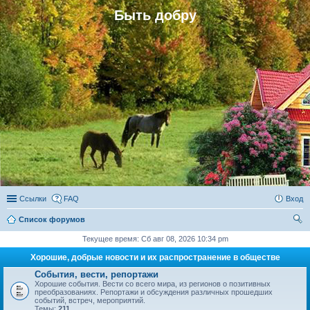
Быть добру
Ссылки
FAQ
Вход
Список форумов
ои
Текущее время: Сб авг 08, 2026 10:34 pm
ск
Хорошие, добрые новости и их распространение в обществе
События, вести, репортажи
Хорошие события. Вести со всего мира, из регионов о позитивных
преобразованиях. Репортажи и обсуждения различных прошедших
событий, встреч, мероприятий.
Темы:
211