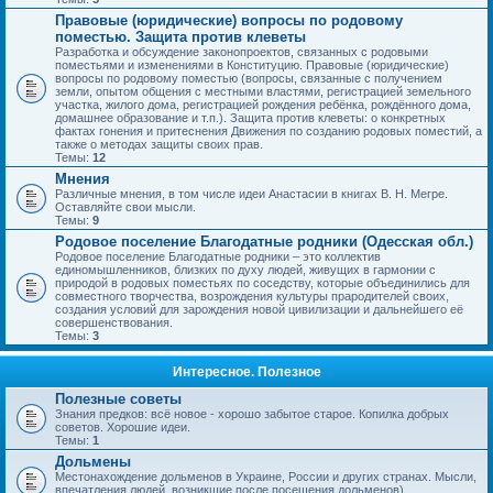
Правовые (юридические) вопросы по родовому
поместью. Защита против клеветы
Разработка и обсуждение законопроектов, связанных с родовыми
поместьями и изменениями в Конституцию. Правовые (юридические)
вопросы по родовому поместью (вопросы, связанные с получением
земли, опытом общения с местными властями, регистрацией земельного
участка, жилого дома, регистрацией рождения ребёнка, рождённого дома,
домашнее образование и т.п.). Защита против клеветы: о конкретных
фактах гонения и притеснения Движения по созданию родовых поместий, а
также о методах защиты своих прав.
Темы:
12
Мнения
Различные мнения, в том числе идеи Анастасии в книгах В. Н. Мегре.
Оставляйте свои мысли.
Темы:
9
Родовое поселение Благодатные родники (Одесская обл.)
Родовое поселение Благодатные родники – это коллектив
единомышленников, близких по духу людей, живущих в гармонии с
природой в родовых поместьях по соседству, которые объединились для
совместного творчества, возрождения культуры прародителей своих,
создания условий для зарождения новой цивилизации и дальнейшего её
совершенствования.
Темы:
3
Интересное. Полезное
Полезные советы
Знания предков: всё новое - хорошо забытое старое. Копилка добрых
советов. Хорошие идеи.
Темы:
1
Дольмены
Местонахождение дольменов в Украине, России и других странах. Мысли,
впечатления людей, возникшие после посещения дольменов).