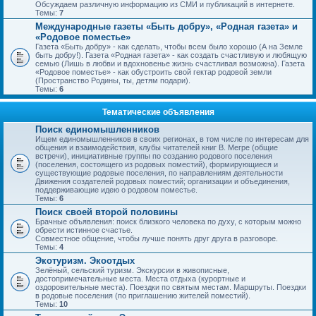
Обсуждаем различную информацию из СМИ и публикаций в интернете.
Темы:
7
Международные газеты «Быть добру», «Родная газета» и
«Родовое поместье»
Газета «Быть добру» - как сделать, чтобы всем было хорошо (А на Земле
быть добру!). Газета «Родная газета» - как создать счастливую и любящую
семью (Лишь в любви и вдохновенье жизнь счастливая возможна). Газета
«Родовое поместье» - как обустроить свой гектар родовой земли
(Пространство Родины, ты, детям подари).
Темы:
6
Тематические объявления
Поиск единомышленников
Ищем единомышленников в своих регионах, в том числе по интересам для
общения и взаимодействия, клубы читателей книг В. Мегре (общие
встречи), инициативные группы по созданию родового поселения
(поселения, состоящего из родовых поместий), формирующиеся и
существующие родовые поселения, по направлениям деятельности
Движения создателей родовых поместий; организации и объединения,
поддерживающие идею о родовом поместье.
Темы:
6
Поиск своей второй половины
Брачные объявления: поиск близкого человека по духу, с которым можно
обрести истинное счастье.
Совместное общение, чтобы лучше понять друг друга в разговоре.
Темы:
4
Экотуризм. Экоотдых
Зелёный, сельский туризм. Экскурсии в живописные,
достопримечательные места. Места отдыха (курортные и
оздоровительные места). Поездки по святым местам. Маршруты. Поездки
в родовые поселения (по приглашению жителей поместий).
Темы:
10