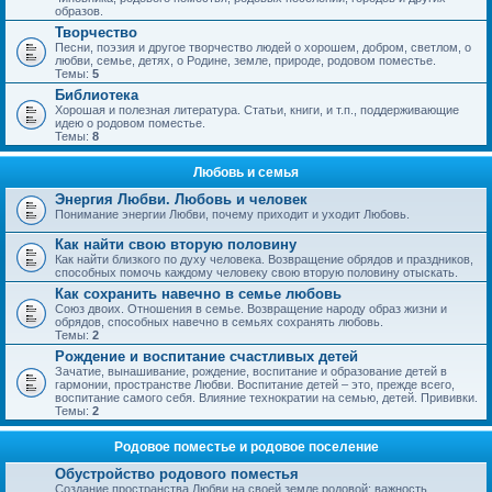
образов.
Творчество
Песни, поэзия и другое творчество людей о хорошем, добром, светлом, о
любви, семье, детях, о Родине, земле, природе, родовом поместье.
Темы:
5
Библиотека
Хорошая и полезная литература. Статьи, книги, и т.п., поддерживающие
идею о родовом поместье.
Темы:
8
Любовь и семья
Энергия Любви. Любовь и человек
Понимание энергии Любви, почему приходит и уходит Любовь.
Как найти свою вторую половину
Как найти близкого по духу человека. Возвращение обрядов и праздников,
способных помочь каждому человеку свою вторую половину отыскать.
Как сохранить навечно в семье любовь
Союз двоих. Отношения в семье. Возвращение народу образ жизни и
обрядов, способных навечно в семьях сохранять любовь.
Темы:
2
Рождение и воспитание счастливых детей
Зачатие, вынашивание, рождение, воспитание и образование детей в
гармонии, пространстве Любви. Воспитание детей – это, прежде всего,
воспитание самого себя. Влияние технократии на семью, детей. Прививки.
Темы:
2
Родовое поместье и родовое поселение
Обустройство родового поместья
Создание пространства Любви на своей земле родовой; важность