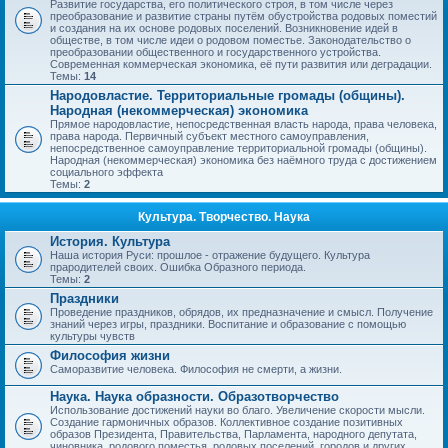
Развитие государства, его политического строя, в том числе через
преобразование и развитие страны путём обустройства родовых поместий
и создания на их основе родовых поселений. Возникновение идей в
обществе, в том числе идеи о родовом поместье. Законодательство о
преобразовании общественного и государственного устройства.
Современная коммерческая экономика, её пути развития или деградации.
Темы:
14
Народовластие. Территориальные громады (общины).
Народная (некоммерческая) экономика
Прямое народовластие, непосредственная власть народа, права человека,
права народа. Первичный субъект местного самоуправления,
непосредственное самоуправление территориальной громады (общины).
Народная (некоммерческая) экономика без наёмного труда с достижением
социального эффекта
Темы:
2
Культура. Творчество. Наука
История. Культура
Наша история Руси: прошлое - отражение будущего. Культура
прародителей своих. Ошибка Образного периода.
Темы:
2
Праздники
Проведение праздников, обрядов, их предназначение и смысл. Получение
знаний через игры, праздники. Воспитание и образование с помощью
культуры чувств
Философия жизни
Саморазвитие человека. Философия не смерти, а жизни.
Наука. Наука образности. Образотворчество
Использование достижений науки во благо. Увеличение скорости мысли.
Создание гармоничных образов. Коллективное создание позитивных
образов Президента, Правительства, Парламента, народного депутата,
чиновника, родового поместья, родовых поселений, городов и других