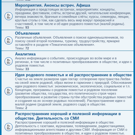
Мероприятия. Анонсы встреч. Афиша
Информация о предстоящих встречах, мероприятиях: концерты,
праздники, фестивали, слёты, встречи друзей, читательские конференции,
вечера знакомств, брачные и семейные слёты; курсы, семинары, лекции,
круглые столы о том, как сделать весь мир вокруг прекрасней и
счастливей, в том числе и об идее родового поместья (малой родины).
Темы:
93
Объявления
Различные объявления. Объявления о поиске единомышленников, по
поиску своей второй половины, туризму, трудоустройству, ярмарке
оставляйте в разделе «Тематические объявления».
Темы:
72
Аналитика
Анализ информации о событиях, происходящих во всём мире и в
регионах, в том числе о позитивных преобразованиях в обществе, и идеи о
родовом поместье.
Темы:
33
Идея родового поместья и её распространение в обществе
Счастье на земле размером один гектар: сотворение пространства Любви
на своей земле родовой, образ жизни в гармонии с природой. Обоснование
идеи родового поместья: экономическое, экологическое, социальное и т.п.
Концепции, программы о родовом поместье и родовом поселении
(развитие общества, государства, его политического строя через
преобразование и развитие страны путём обустройства родовых поместий
и создания на их основе родовых поселений). Распространение идеи о
малой родине (родовой земле, родового сада) в обществе.
Темы:
2
Распространение хорошей и полезной информации в
обществе. Деятельность со СМИ
Распространение хорошей и полезной информации в обществе.
Деятельность с газетами, журналами, телевидением, радиостанциями,
информационными агентствами и другими СМИ. Информация от СМИ о
позитивных преобразованиях в обществе, и идеи о родовом поместье.