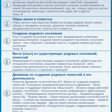
детальных проектов обустройства родовых поместий; планировка
(ландшафтный дизайн) участка; растения; культура хозяйствования на
земле (безпахотное землепользование); сад, лес, огород, пруд на участке;
пчеловедение; животные; строительство дома, быт и другое.
Темы:
9
Образ жизни в поместье
Образ жизни в пространстве Любви на гектаре родовой земли: семья;
обряды и праздники; культура; здоровье; питание; ремёсла;
предпринимательство, творчество в поместье.
Создание родового поселения
Опыт создания поселений нового типа: формирование коллектива
единомышленников; создание проекта родового поселения; получение
земли – опыт общения с органами власти; создание инфраструктуры
поселения.
Темы:
4
Вести (опыт) из существующих родовых поселений,
поместий
Информация из существующих родовых поселений: добрососедство -
отношения в поселении, решение совместных вопросов - вече;
совместная деятельность в поселении. Опыт, впечатления о жизни в
родовом поместье, в гармонии с природой.
Движение по созданию родовых поместий и его
деятельность
Развитие Движения читателей книг В.Н. Мегре по созданию родовых
поместий. Освещение направлений деятельности Движения: - Фонд
культуры и поддержки творчества «Анастасия»; - Встречи представителей
родовых поселений; - Читательские клубы (информация о действующих
клубах); - Информационно-аналитические центры; - Академия родовых
поместий; - Родная партия; - Общественная организация читателей книг В.
Мегре; - Сообщество предпринимателей с чистыми помыслами; - Караван
Любви Солнечных Бардов; - Другие общественные организации,
учреждения, предприятия, объединения граждан, поддерживающие идею о
родовом поместье.
Темы:
5