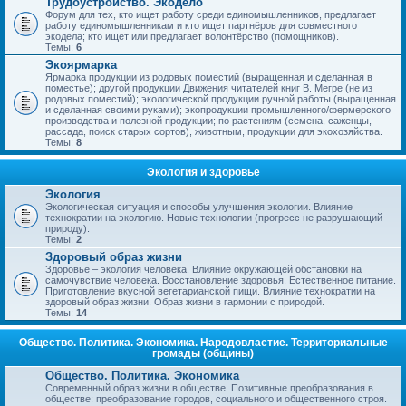
Трудоустройство. Экодело
Форум для тех, кто ищет работу среди единомышленников, предлагает
работу единомышленникам и кто ищет партнёров для совместного
экодела; кто ищет или предлагает волонтёрство (помощников).
Темы:
6
Экоярмарка
Ярмарка продукции из родовых поместий (выращенная и сделанная в
поместье); другой продукции Движения читателей книг В. Мегре (не из
родовых поместий); экологической продукции ручной работы (выращенная
и сделанная своими руками); экопродукции промышленного/фермерского
производства и полезной продукции; по растениям (семена, саженцы,
рассада, поиск старых сортов), животным, продукции для экохозяйства.
Темы:
8
Экология и здоровье
Экология
Экологическая ситуация и способы улучшения экологии. Влияние
технократии на экологию. Новые технологии (прогресс не разрушающий
природу).
Темы:
2
Здоровый образ жизни
Здоровье – экология человека. Влияние окружающей обстановки на
самочувствие человека. Восстановление здоровья. Естественное питание.
Приготовление вкусной вегетарианской пищи. Влияние технократии на
здоровый образ жизни. Образ жизни в гармонии с природой.
Темы:
14
Общество. Политика. Экономика. Народовластие. Территориальные
громады (общины)
Общество. Политика. Экономика
Современный образ жизни в обществе. Позитивные преобразования в
обществе: преобразование городов, социального и общественного строя.