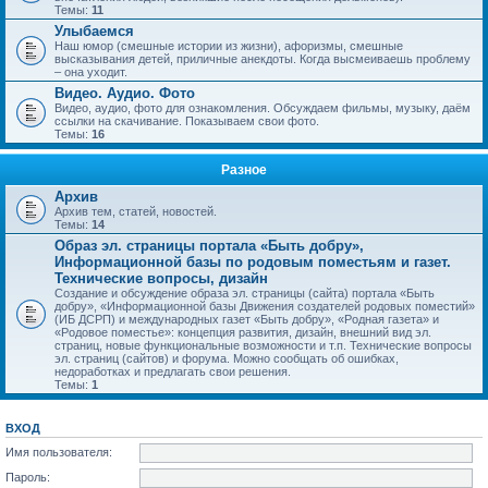
Темы:
11
Улыбаемся
Наш юмор (смешные истории из жизни), афоризмы, смешные
высказывания детей, приличные анекдоты. Когда высмеиваешь проблему
– она уходит.
Видео. Аудио. Фото
Видео, аудио, фото для ознакомления. Обсуждаем фильмы, музыку, даём
ссылки на скачивание. Показываем свои фото.
Темы:
16
Разное
Архив
Архив тем, статей, новостей.
Темы:
14
Образ эл. страницы портала «Быть добру»,
Информационной базы по родовым поместьям и газет.
Технические вопросы, дизайн
Создание и обсуждение образа эл. страницы (сайта) портала «Быть
добру», «Информационной базы Движения создателей родовых поместий»
(ИБ ДСРП) и международных газет «Быть добру», «Родная газета» и
«Родовое поместье»: концепция развития, дизайн, внешний вид эл.
страниц, новые функциональные возможности и т.п. Технические вопросы
эл. страниц (сайтов) и форума. Можно сообщать об ошибках,
недоработках и предлагать свои решения.
Темы:
1
ВХОД
Имя пользователя:
Пароль: