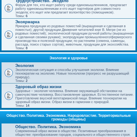
Трудоустройство. Экодело
Форум для тех, кто ищет работу среди единомышленников, предлагает
работу единомышленникам и кто ищет партнёров для совместного
экодела; кто ищет или предлагает волонтёрство (помощников).
Темы:
6
Экоярмарка
Ярмарка продукции из родовых поместий (выращенная и сделанная в
поместье); другой продукции Движения читателей книг В. Мегре (не из
родовых поместий); экологической продукции ручной работы (выращенная
и сделанная своими руками); экопродукции промышленного/фермерского
производства и полезной продукции; по растениям (семена, саженцы,
рассада, поиск старых сортов), животным, продукции для экохозяйства.
Темы:
8
Экология и здоровье
Экология
Экологическая ситуация и способы улучшения экологии. Влияние
технократии на экологию. Новые технологии (прогресс не разрушающий
природу).
Темы:
2
Здоровый образ жизни
Здоровье – экология человека. Влияние окружающей обстановки на
самочувствие человека. Восстановление здоровья. Естественное питание.
Приготовление вкусной вегетарианской пищи. Влияние технократии на
здоровый образ жизни. Образ жизни в гармонии с природой.
Темы:
14
Общество. Политика. Экономика. Народовластие. Территориальные
громады (общины)
Общество. Политика. Экономика
Современный образ жизни в обществе. Позитивные преобразования в
обществе: преобразование городов, социального и общественного строя.