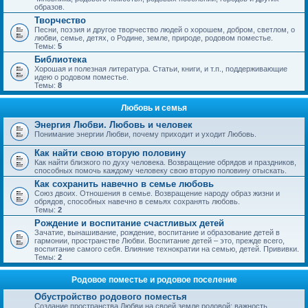
образов.
Творчество
Песни, поэзия и другое творчество людей о хорошем, добром, светлом, о
любви, семье, детях, о Родине, земле, природе, родовом поместье.
Темы:
5
Библиотека
Хорошая и полезная литература. Статьи, книги, и т.п., поддерживающие
идею о родовом поместье.
Темы:
8
Любовь и семья
Энергия Любви. Любовь и человек
Понимание энергии Любви, почему приходит и уходит Любовь.
Как найти свою вторую половину
Как найти близкого по духу человека. Возвращение обрядов и праздников,
способных помочь каждому человеку свою вторую половину отыскать.
Как сохранить навечно в семье любовь
Союз двоих. Отношения в семье. Возвращение народу образ жизни и
обрядов, способных навечно в семьях сохранять любовь.
Темы:
2
Рождение и воспитание счастливых детей
Зачатие, вынашивание, рождение, воспитание и образование детей в
гармонии, пространстве Любви. Воспитание детей – это, прежде всего,
воспитание самого себя. Влияние технократии на семью, детей. Прививки.
Темы:
2
Родовое поместье и родовое поселение
Обустройство родового поместья
Создание пространства Любви на своей земле родовой; важность