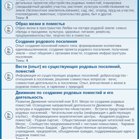
детальных проектов обустройства родовых поместий; планировка
(ландшафтный дизайн) участка; растения; культура хозяйствования на
земле (безпахотное землепользование); сад, лес, огород, пруд на участке;
пчеловедение; животные; строительство дома, быт и другое.
Темы:
9
Образ жизни в поместье
Образ жизни в пространстве Любви на гектаре родовой земли: семья;
обряды и праздники; культура; здоровье; питание; ремёсла;
предпринимательство, творчество в поместье.
Создание родового поселения
Опыт создания поселений нового типа: формирование коллектива
единомышленников; создание проекта родового поселения; получение
земли – опыт общения с органами власти; создание инфраструктуры
поселения.
Темы:
4
Вести (опыт) из существующих родовых поселений,
поместий
Информация из существующих родовых поселений: добрососедство -
отношения в поселении, решение совместных вопросов - вече;
совместная деятельность в поселении. Опыт, впечатления о жизни в
родовом поместье, в гармонии с природой.
Движение по созданию родовых поместий и его
деятельность
Развитие Движения читателей книг В.Н. Мегре по созданию родовых
поместий. Освещение направлений деятельности Движения: - Фонд
культуры и поддержки творчества «Анастасия»; - Встречи представителей
родовых поселений; - Читательские клубы (информация о действующих
клубах); - Информационно-аналитические центры; - Академия родовых
поместий; - Родная партия; - Общественная организация читателей книг В.
Мегре; - Сообщество предпринимателей с чистыми помыслами; - Караван
Любви Солнечных Бардов; - Другие общественные организации,
учреждения, предприятия, объединения граждан, поддерживающие идею о
родовом поместье.
Темы:
5