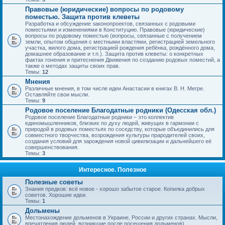
Правовые (юридические) вопросы по родовому
поместью. Защита против клеветы
Разработка и обсуждение законопроектов, связанных с родовыми
поместьями и изменениями в Конституцию. Правовые (юридические)
вопросы по родовому поместью (вопросы, связанные с получением
земли, опытом общения с местными властями, регистрацией земельного
участка, жилого дома, регистрацией рождения ребёнка, рождённого дома,
домашнее образование и т.п.). Защита против клеветы: о конкретных
фактах гонения и притеснения Движения по созданию родовых поместий, а
также о методах защиты своих прав.
Темы:
12
Мнения
Различные мнения, в том числе идеи Анастасии в книгах В. Н. Мегре.
Оставляйте свои мысли.
Темы:
9
Родовое поселение Благодатные родники (Одесская обл.)
Родовое поселение Благодатные родники – это коллектив
единомышленников, близких по духу людей, живущих в гармонии с
природой в родовых поместьях по соседству, которые объединились для
совместного творчества, возрождения культуры прародителей своих,
создания условий для зарождения новой цивилизации и дальнейшего её
совершенствования.
Темы:
3
Интересное. Полезное
Полезные советы
Знания предков: всё новое - хорошо забытое старое. Копилка добрых
советов. Хорошие идеи.
Темы:
1
Дольмены
Местонахождение дольменов в Украине, России и других странах. Мысли,
впечатления людей, возникшие после посещения дольменов).