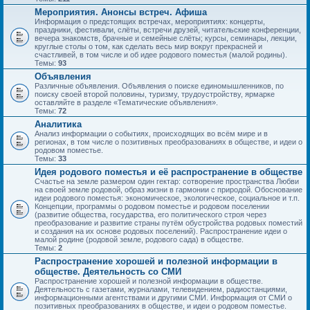
Мероприятия. Анонсы встреч. Афиша
Информация о предстоящих встречах, мероприятиях: концерты,
праздники, фестивали, слёты, встречи друзей, читательские конференции,
вечера знакомств, брачные и семейные слёты; курсы, семинары, лекции,
круглые столы о том, как сделать весь мир вокруг прекрасней и
счастливей, в том числе и об идее родового поместья (малой родины).
Темы:
93
Объявления
Различные объявления. Объявления о поиске единомышленников, по
поиску своей второй половины, туризму, трудоустройству, ярмарке
оставляйте в разделе «Тематические объявления».
Темы:
72
Аналитика
Анализ информации о событиях, происходящих во всём мире и в
регионах, в том числе о позитивных преобразованиях в обществе, и идеи о
родовом поместье.
Темы:
33
Идея родового поместья и её распространение в обществе
Счастье на земле размером один гектар: сотворение пространства Любви
на своей земле родовой, образ жизни в гармонии с природой. Обоснование
идеи родового поместья: экономическое, экологическое, социальное и т.п.
Концепции, программы о родовом поместье и родовом поселении
(развитие общества, государства, его политического строя через
преобразование и развитие страны путём обустройства родовых поместий
и создания на их основе родовых поселений). Распространение идеи о
малой родине (родовой земле, родового сада) в обществе.
Темы:
2
Распространение хорошей и полезной информации в
обществе. Деятельность со СМИ
Распространение хорошей и полезной информации в обществе.
Деятельность с газетами, журналами, телевидением, радиостанциями,
информационными агентствами и другими СМИ. Информация от СМИ о
позитивных преобразованиях в обществе, и идеи о родовом поместье.