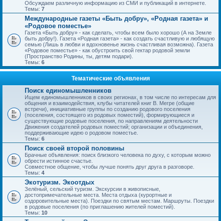
Обсуждаем различную информацию из СМИ и публикаций в интернете.
Темы:
7
Международные газеты «Быть добру», «Родная газета» и
«Родовое поместье»
Газета «Быть добру» - как сделать, чтобы всем было хорошо (А на Земле
быть добру!). Газета «Родная газета» - как создать счастливую и любящую
семью (Лишь в любви и вдохновенье жизнь счастливая возможна). Газета
«Родовое поместье» - как обустроить свой гектар родовой земли
(Пространство Родины, ты, детям подари).
Темы:
6
Тематические объявления
Поиск единомышленников
Ищем единомышленников в своих регионах, в том числе по интересам для
общения и взаимодействия, клубы читателей книг В. Мегре (общие
встречи), инициативные группы по созданию родового поселения
(поселения, состоящего из родовых поместий), формирующиеся и
существующие родовые поселения, по направлениям деятельности
Движения создателей родовых поместий; организации и объединения,
поддерживающие идею о родовом поместье.
Темы:
6
Поиск своей второй половины
Брачные объявления: поиск близкого человека по духу, с которым можно
обрести истинное счастье.
Совместное общение, чтобы лучше понять друг друга в разговоре.
Темы:
4
Экотуризм. Экоотдых
Зелёный, сельский туризм. Экскурсии в живописные,
достопримечательные места. Места отдыха (курортные и
оздоровительные места). Поездки по святым местам. Маршруты. Поездки
в родовые поселения (по приглашению жителей поместий).
Темы:
10