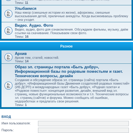
Темы:
11
Улыбаемся
Наш юмор (смешные истории из жизни), афоризмы, смешные
высказывания детей, приличные анекдоты. Когда высмеиваешь проблему
– она уходит.
Видео. Аудио. Фото
Видео, аудио, фото для ознакомления. Обсуждаем фильмы, музыку, даём
ссылки на скачивание. Показываем свои фото.
Темы:
16
Разное
Архив
Архив тем, статей, новостей.
Темы:
14
Образ эл. страницы портала «Быть добру»,
Информационной базы по родовым поместьям и газет.
Технические вопросы, дизайн
Создание и обсуждение образа эл. страницы (сайта) портала «Быть
добру», «Информационной базы Движения создателей родовых поместий»
(ИБ ДСРП) и международных газет «Быть добру», «Родная газета» и
«Родовое поместье»: концепция развития, дизайн, внешний вид эл.
страниц, новые функциональные возможности и т.п. Технические вопросы
эл. страниц (сайтов) и форума. Можно сообщать об ошибках,
недоработках и предлагать свои решения.
Темы:
1
ВХОД
Имя пользователя:
Пароль: