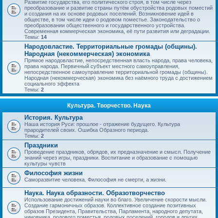
Развитие государства, его политического строя, в том числе через
преобразование и развитие страны путём обустройства родовых поместий
и создания на их основе родовых поселений. Возникновение идей в
обществе, в том числе идеи о родовом поместье. Законодательство о
преобразовании общественного и государственного устройства.
Современная коммерческая экономика, её пути развития или деградации.
Темы:
14
Народовластие. Территориальные громады (общины).
Народная (некоммерческая) экономика
Прямое народовластие, непосредственная власть народа, права человека,
права народа. Первичный субъект местного самоуправления,
непосредственное самоуправление территориальной громады (общины).
Народная (некоммерческая) экономика без наёмного труда с достижением
социального эффекта
Темы:
2
Культура. Творчество. Наука
История. Культура
Наша история Руси: прошлое - отражение будущего. Культура
прародителей своих. Ошибка Образного периода.
Темы:
2
Праздники
Проведение праздников, обрядов, их предназначение и смысл. Получение
знаний через игры, праздники. Воспитание и образование с помощью
культуры чувств
Философия жизни
Саморазвитие человека. Философия не смерти, а жизни.
Наука. Наука образности. Образотворчество
Использование достижений науки во благо. Увеличение скорости мысли.
Создание гармоничных образов. Коллективное создание позитивных
образов Президента, Правительства, Парламента, народного депутата,
чиновника, родового поместья, родовых поселений, городов и других