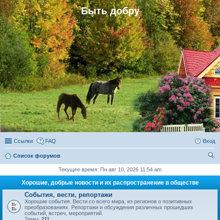
Быть добру
Ссылки
FAQ
Вход
Список форумов
ои
Текущее время: Пн авг 10, 2026 11:54 am
ск
Хорошие, добрые новости и их распространение в обществе
События, вести, репортажи
Хорошие события. Вести со всего мира, из регионов о позитивных
преобразованиях. Репортажи и обсуждения различных прошедших
событий, встреч, мероприятий.
Темы:
211