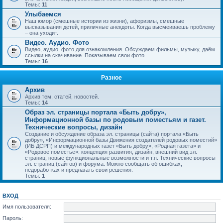
Темы:
11
Улыбаемся
Наш юмор (смешные истории из жизни), афоризмы, смешные
высказывания детей, приличные анекдоты. Когда высмеиваешь проблему
– она уходит.
Видео. Аудио. Фото
Видео, аудио, фото для ознакомления. Обсуждаем фильмы, музыку, даём
ссылки на скачивание. Показываем свои фото.
Темы:
16
Разное
Архив
Архив тем, статей, новостей.
Темы:
14
Образ эл. страницы портала «Быть добру»,
Информационной базы по родовым поместьям и газет.
Технические вопросы, дизайн
Создание и обсуждение образа эл. страницы (сайта) портала «Быть
добру», «Информационной базы Движения создателей родовых поместий»
(ИБ ДСРП) и международных газет «Быть добру», «Родная газета» и
«Родовое поместье»: концепция развития, дизайн, внешний вид эл.
страниц, новые функциональные возможности и т.п. Технические вопросы
эл. страниц (сайтов) и форума. Можно сообщать об ошибках,
недоработках и предлагать свои решения.
Темы:
1
ВХОД
Имя пользователя:
Пароль: