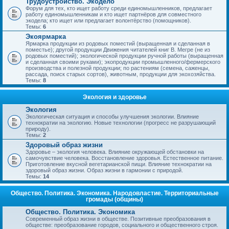
Трудоустройство. Экодело
Форум для тех, кто ищет работу среди единомышленников, предлагает
работу единомышленникам и кто ищет партнёров для совместного
экодела; кто ищет или предлагает волонтёрство (помощников).
Темы:
6
Экоярмарка
Ярмарка продукции из родовых поместий (выращенная и сделанная в
поместье); другой продукции Движения читателей книг В. Мегре (не из
родовых поместий); экологической продукции ручной работы (выращенная
и сделанная своими руками); экопродукции промышленного/фермерского
производства и полезной продукции; по растениям (семена, саженцы,
рассада, поиск старых сортов), животным, продукции для экохозяйства.
Темы:
8
Экология и здоровье
Экология
Экологическая ситуация и способы улучшения экологии. Влияние
технократии на экологию. Новые технологии (прогресс не разрушающий
природу).
Темы:
2
Здоровый образ жизни
Здоровье – экология человека. Влияние окружающей обстановки на
самочувствие человека. Восстановление здоровья. Естественное питание.
Приготовление вкусной вегетарианской пищи. Влияние технократии на
здоровый образ жизни. Образ жизни в гармонии с природой.
Темы:
14
Общество. Политика. Экономика. Народовластие. Территориальные
громады (общины)
Общество. Политика. Экономика
Современный образ жизни в обществе. Позитивные преобразования в
обществе: преобразование городов, социального и общественного строя.