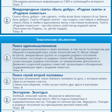
Обсуждаем различную информацию из СМИ и публикаций в интернете.
Темы:
7
Международные газеты «Быть добру», «Родная газета» и
«Родовое поместье»
Газета «Быть добру» - как сделать, чтобы всем было хорошо (А на Земле
быть добру!). Газета «Родная газета» - как создать счастливую и любящую
семью (Лишь в любви и вдохновенье жизнь счастливая возможна). Газета
«Родовое поместье» - как обустроить свой гектар родовой земли
(Пространство Родины, ты, детям подари).
Темы:
6
Тематические объявления
Поиск единомышленников
Ищем единомышленников в своих регионах, в том числе по интересам для
общения и взаимодействия, клубы читателей книг В. Мегре (общие
встречи), инициативные группы по созданию родового поселения
(поселения, состоящего из родовых поместий), формирующиеся и
существующие родовые поселения, по направлениям деятельности
Движения создателей родовых поместий; организации и объединения,
поддерживающие идею о родовом поместье.
Темы:
6
Поиск своей второй половины
Брачные объявления: поиск близкого человека по духу, с которым можно
обрести истинное счастье.
Совместное общение, чтобы лучше понять друг друга в разговоре.
Темы:
4
Экотуризм. Экоотдых
Зелёный, сельский туризм. Экскурсии в живописные,
достопримечательные места. Места отдыха (курортные и
оздоровительные места). Поездки по святым местам. Маршруты. Поездки
в родовые поселения (по приглашению жителей поместий).
Темы:
10