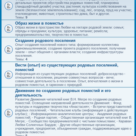
детальных проектов обустройства родовых поместий; планировка
(ландшафтный дизайн) участка; растения; культура хозяйствования на
земле (безпахотное землепользование); сад, лес, огород, пруд на участке;
пчеловедение; животные; строительство дома, быт и другое.
Темы:
9
Образ жизни в поместье
Образ жизни в пространстве Любви на гектаре родовой земли: семья;
обряды и праздники; культура; здоровье; питание; ремёсла;
предпринимательство, творчество в поместье.
Создание родового поселения
Опыт создания поселений нового типа: формирование коллектива
единомышленников; создание проекта родового поселения; получение
земли – опыт общения с органами власти; создание инфраструктуры
поселения.
Темы:
4
Вести (опыт) из существующих родовых поселений,
поместий
Информация из существующих родовых поселений: добрососедство -
отношения в поселении, решение совместных вопросов - вече;
совместная деятельность в поселении. Опыт, впечатления о жизни в
родовом поместье, в гармонии с природой.
Движение по созданию родовых поместий и его
деятельность
Развитие Движения читателей книг В.Н. Мегре по созданию родовых
поместий. Освещение направлений деятельности Движения: - Фонд
культуры и поддержки творчества «Анастасия»; - Встречи представителей
родовых поселений; - Читательские клубы (информация о действующих
клубах); - Информационно-аналитические центры; - Академия родовых
поместий; - Родная партия; - Общественная организация читателей книг В.
Мегре; - Сообщество предпринимателей с чистыми помыслами; - Караван
Любви Солнечных Бардов; - Другие общественные организации,
учреждения, предприятия, объединения граждан, поддерживающие идею о
родовом поместье.
Темы:
5