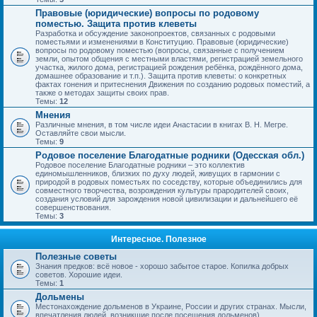
Правовые (юридические) вопросы по родовому
поместью. Защита против клеветы
Разработка и обсуждение законопроектов, связанных с родовыми
поместьями и изменениями в Конституцию. Правовые (юридические)
вопросы по родовому поместью (вопросы, связанные с получением
земли, опытом общения с местными властями, регистрацией земельного
участка, жилого дома, регистрацией рождения ребёнка, рождённого дома,
домашнее образование и т.п.). Защита против клеветы: о конкретных
фактах гонения и притеснения Движения по созданию родовых поместий, а
также о методах защиты своих прав.
Темы:
12
Мнения
Различные мнения, в том числе идеи Анастасии в книгах В. Н. Мегре.
Оставляйте свои мысли.
Темы:
9
Родовое поселение Благодатные родники (Одесская обл.)
Родовое поселение Благодатные родники – это коллектив
единомышленников, близких по духу людей, живущих в гармонии с
природой в родовых поместьях по соседству, которые объединились для
совместного творчества, возрождения культуры прародителей своих,
создания условий для зарождения новой цивилизации и дальнейшего её
совершенствования.
Темы:
3
Интересное. Полезное
Полезные советы
Знания предков: всё новое - хорошо забытое старое. Копилка добрых
советов. Хорошие идеи.
Темы:
1
Дольмены
Местонахождение дольменов в Украине, России и других странах. Мысли,
впечатления людей, возникшие после посещения дольменов).