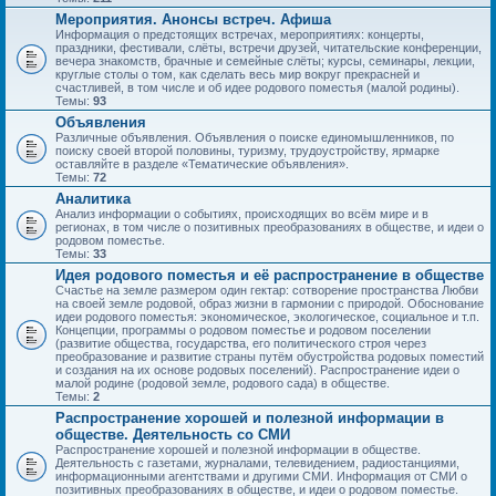
Мероприятия. Анонсы встреч. Афиша
Информация о предстоящих встречах, мероприятиях: концерты,
праздники, фестивали, слёты, встречи друзей, читательские конференции,
вечера знакомств, брачные и семейные слёты; курсы, семинары, лекции,
круглые столы о том, как сделать весь мир вокруг прекрасней и
счастливей, в том числе и об идее родового поместья (малой родины).
Темы:
93
Объявления
Различные объявления. Объявления о поиске единомышленников, по
поиску своей второй половины, туризму, трудоустройству, ярмарке
оставляйте в разделе «Тематические объявления».
Темы:
72
Аналитика
Анализ информации о событиях, происходящих во всём мире и в
регионах, в том числе о позитивных преобразованиях в обществе, и идеи о
родовом поместье.
Темы:
33
Идея родового поместья и её распространение в обществе
Счастье на земле размером один гектар: сотворение пространства Любви
на своей земле родовой, образ жизни в гармонии с природой. Обоснование
идеи родового поместья: экономическое, экологическое, социальное и т.п.
Концепции, программы о родовом поместье и родовом поселении
(развитие общества, государства, его политического строя через
преобразование и развитие страны путём обустройства родовых поместий
и создания на их основе родовых поселений). Распространение идеи о
малой родине (родовой земле, родового сада) в обществе.
Темы:
2
Распространение хорошей и полезной информации в
обществе. Деятельность со СМИ
Распространение хорошей и полезной информации в обществе.
Деятельность с газетами, журналами, телевидением, радиостанциями,
информационными агентствами и другими СМИ. Информация от СМИ о
позитивных преобразованиях в обществе, и идеи о родовом поместье.