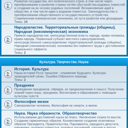
Развитие государства, его политического строя, в том числе через
преобразование и развитие страны путём обустройства родовых поместий
и создания на их основе родовых поселений. Возникновение идей в
обществе, в том числе идеи о родовом поместье. Законодательство о
преобразовании общественного и государственного устройства.
Современная коммерческая экономика, её пути развития или деградации.
Темы:
14
Народовластие. Территориальные громады (общины).
Народная (некоммерческая) экономика
Прямое народовластие, непосредственная власть народа, права человека,
права народа. Первичный субъект местного самоуправления,
непосредственное самоуправление территориальной громады (общины).
Народная (некоммерческая) экономика без наёмного труда с достижением
социального эффекта
Темы:
2
Культура. Творчество. Наука
История. Культура
Наша история Руси: прошлое - отражение будущего. Культура
прародителей своих. Ошибка Образного периода.
Темы:
2
Праздники
Проведение праздников, обрядов, их предназначение и смысл. Получение
знаний через игры, праздники. Воспитание и образование с помощью
культуры чувств
Философия жизни
Саморазвитие человека. Философия не смерти, а жизни.
Наука. Наука образности. Образотворчество
Использование достижений науки во благо. Увеличение скорости мысли.
Создание гармоничных образов. Коллективное создание позитивных
образов Президента, Правительства, Парламента, народного депутата,
чиновника, родового поместья, родовых поселений, городов и других