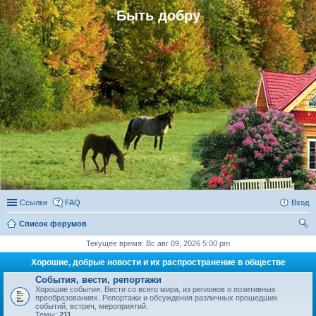
Быть добру
Ссылки
FAQ
Вход
Список форумов
ои
Текущее время: Вс авг 09, 2026 5:00 pm
ск
Хорошие, добрые новости и их распространение в обществе
События, вести, репортажи
Хорошие события. Вести со всего мира, из регионов о позитивных
преобразованиях. Репортажи и обсуждения различных прошедших
событий, встреч, мероприятий.
Темы:
211