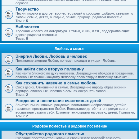
образов.
Творчество
Песни, поэзия и другое творчество людей о хорошем, добром, светлом, о
любви, семье, детях, о Родине, земле, природе, родовом поместье.
Темы:
5
Библиотека
Хорошая и полезная литература. Статьи, книги, и т.п., поддерживающие
идею о родовом поместье.
Темы:
8
Любовь и семья
Энергия Любви. Любовь и человек
Понимание энергии Любви, почему приходит и уходит Любовь.
Как найти свою вторую половину
Как найти близкого по духу человека. Возвращение обрядов и праздников,
способных помочь каждому человеку свою вторую половину отыскать.
Как сохранить навечно в семье любовь
Союз двоих. Отношения в семье. Возвращение народу образ жизни и
обрядов, способных навечно в семьях сохранять любовь.
Темы:
2
Рождение и воспитание счастливых детей
Зачатие, вынашивание, рождение, воспитание и образование детей в
гармонии, пространстве Любви. Воспитание детей – это, прежде всего,
воспитание самого себя. Влияние технократии на семью, детей. Прививки.
Темы:
2
Родовое поместье и родовое поселение
Обустройство родового поместья
Создание пространства Любви на своей земле родовой; важность