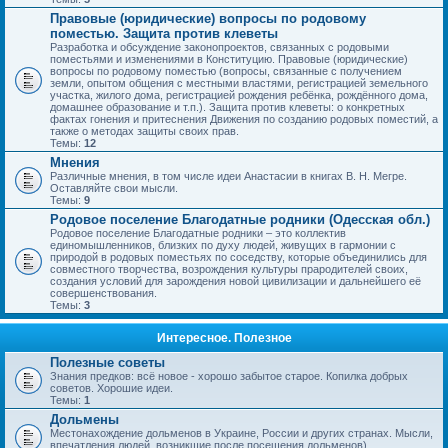
Правовые (юридические) вопросы по родовому
поместью. Защита против клеветы
Разработка и обсуждение законопроектов, связанных с родовыми
поместьями и изменениями в Конституцию. Правовые (юридические)
вопросы по родовому поместью (вопросы, связанные с получением
земли, опытом общения с местными властями, регистрацией земельного
участка, жилого дома, регистрацией рождения ребёнка, рождённого дома,
домашнее образование и т.п.). Защита против клеветы: о конкретных
фактах гонения и притеснения Движения по созданию родовых поместий, а
также о методах защиты своих прав.
Темы:
12
Мнения
Различные мнения, в том числе идеи Анастасии в книгах В. Н. Мегре.
Оставляйте свои мысли.
Темы:
9
Родовое поселение Благодатные родники (Одесская обл.)
Родовое поселение Благодатные родники – это коллектив
единомышленников, близких по духу людей, живущих в гармонии с
природой в родовых поместьях по соседству, которые объединились для
совместного творчества, возрождения культуры прародителей своих,
создания условий для зарождения новой цивилизации и дальнейшего её
совершенствования.
Темы:
3
Интересное. Полезное
Полезные советы
Знания предков: всё новое - хорошо забытое старое. Копилка добрых
советов. Хорошие идеи.
Темы:
1
Дольмены
Местонахождение дольменов в Украине, России и других странах. Мысли,
впечатления людей, возникшие после посещения дольменов).