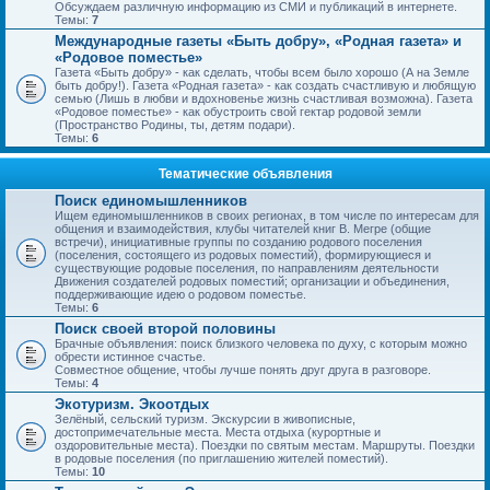
Обсуждаем различную информацию из СМИ и публикаций в интернете.
Темы:
7
Международные газеты «Быть добру», «Родная газета» и
«Родовое поместье»
Газета «Быть добру» - как сделать, чтобы всем было хорошо (А на Земле
быть добру!). Газета «Родная газета» - как создать счастливую и любящую
семью (Лишь в любви и вдохновенье жизнь счастливая возможна). Газета
«Родовое поместье» - как обустроить свой гектар родовой земли
(Пространство Родины, ты, детям подари).
Темы:
6
Тематические объявления
Поиск единомышленников
Ищем единомышленников в своих регионах, в том числе по интересам для
общения и взаимодействия, клубы читателей книг В. Мегре (общие
встречи), инициативные группы по созданию родового поселения
(поселения, состоящего из родовых поместий), формирующиеся и
существующие родовые поселения, по направлениям деятельности
Движения создателей родовых поместий; организации и объединения,
поддерживающие идею о родовом поместье.
Темы:
6
Поиск своей второй половины
Брачные объявления: поиск близкого человека по духу, с которым можно
обрести истинное счастье.
Совместное общение, чтобы лучше понять друг друга в разговоре.
Темы:
4
Экотуризм. Экоотдых
Зелёный, сельский туризм. Экскурсии в живописные,
достопримечательные места. Места отдыха (курортные и
оздоровительные места). Поездки по святым местам. Маршруты. Поездки
в родовые поселения (по приглашению жителей поместий).
Темы:
10