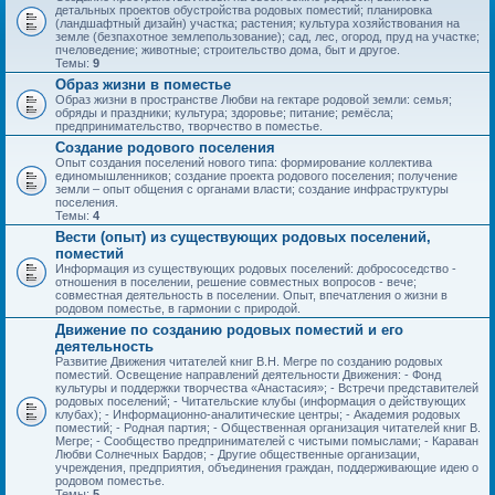
детальных проектов обустройства родовых поместий; планировка
(ландшафтный дизайн) участка; растения; культура хозяйствования на
земле (безпахотное землепользование); сад, лес, огород, пруд на участке;
пчеловедение; животные; строительство дома, быт и другое.
Темы:
9
Образ жизни в поместье
Образ жизни в пространстве Любви на гектаре родовой земли: семья;
обряды и праздники; культура; здоровье; питание; ремёсла;
предпринимательство, творчество в поместье.
Создание родового поселения
Опыт создания поселений нового типа: формирование коллектива
единомышленников; создание проекта родового поселения; получение
земли – опыт общения с органами власти; создание инфраструктуры
поселения.
Темы:
4
Вести (опыт) из существующих родовых поселений,
поместий
Информация из существующих родовых поселений: добрососедство -
отношения в поселении, решение совместных вопросов - вече;
совместная деятельность в поселении. Опыт, впечатления о жизни в
родовом поместье, в гармонии с природой.
Движение по созданию родовых поместий и его
деятельность
Развитие Движения читателей книг В.Н. Мегре по созданию родовых
поместий. Освещение направлений деятельности Движения: - Фонд
культуры и поддержки творчества «Анастасия»; - Встречи представителей
родовых поселений; - Читательские клубы (информация о действующих
клубах); - Информационно-аналитические центры; - Академия родовых
поместий; - Родная партия; - Общественная организация читателей книг В.
Мегре; - Сообщество предпринимателей с чистыми помыслами; - Караван
Любви Солнечных Бардов; - Другие общественные организации,
учреждения, предприятия, объединения граждан, поддерживающие идею о
родовом поместье.
Темы:
5