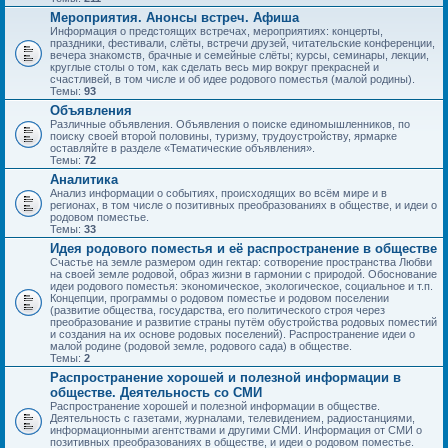
Мероприятия. Анонсы встреч. Афиша
Информация о предстоящих встречах, мероприятиях: концерты,
праздники, фестивали, слёты, встречи друзей, читательские конференции,
вечера знакомств, брачные и семейные слёты; курсы, семинары, лекции,
круглые столы о том, как сделать весь мир вокруг прекрасней и
счастливей, в том числе и об идее родового поместья (малой родины).
Темы:
93
Объявления
Различные объявления. Объявления о поиске единомышленников, по
поиску своей второй половины, туризму, трудоустройству, ярмарке
оставляйте в разделе «Тематические объявления».
Темы:
72
Аналитика
Анализ информации о событиях, происходящих во всём мире и в
регионах, в том числе о позитивных преобразованиях в обществе, и идеи о
родовом поместье.
Темы:
33
Идея родового поместья и её распространение в обществе
Счастье на земле размером один гектар: сотворение пространства Любви
на своей земле родовой, образ жизни в гармонии с природой. Обоснование
идеи родового поместья: экономическое, экологическое, социальное и т.п.
Концепции, программы о родовом поместье и родовом поселении
(развитие общества, государства, его политического строя через
преобразование и развитие страны путём обустройства родовых поместий
и создания на их основе родовых поселений). Распространение идеи о
малой родине (родовой земле, родового сада) в обществе.
Темы:
2
Распространение хорошей и полезной информации в
обществе. Деятельность со СМИ
Распространение хорошей и полезной информации в обществе.
Деятельность с газетами, журналами, телевидением, радиостанциями,
информационными агентствами и другими СМИ. Информация от СМИ о
позитивных преобразованиях в обществе, и идеи о родовом поместье.