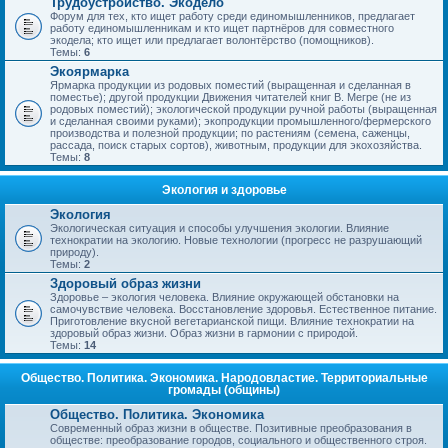
Трудоустройство. Экодело
Форум для тех, кто ищет работу среди единомышленников, предлагает
работу единомышленникам и кто ищет партнёров для совместного
экодела; кто ищет или предлагает волонтёрство (помощников).
Темы:
6
Экоярмарка
Ярмарка продукции из родовых поместий (выращенная и сделанная в
поместье); другой продукции Движения читателей книг В. Мегре (не из
родовых поместий); экологической продукции ручной работы (выращенная
и сделанная своими руками); экопродукции промышленного/фермерского
производства и полезной продукции; по растениям (семена, саженцы,
рассада, поиск старых сортов), животным, продукции для экохозяйства.
Темы:
8
Экология и здоровье
Экология
Экологическая ситуация и способы улучшения экологии. Влияние
технократии на экологию. Новые технологии (прогресс не разрушающий
природу).
Темы:
2
Здоровый образ жизни
Здоровье – экология человека. Влияние окружающей обстановки на
самочувствие человека. Восстановление здоровья. Естественное питание.
Приготовление вкусной вегетарианской пищи. Влияние технократии на
здоровый образ жизни. Образ жизни в гармонии с природой.
Темы:
14
Общество. Политика. Экономика. Народовластие. Территориальные
громады (общины)
Общество. Политика. Экономика
Современный образ жизни в обществе. Позитивные преобразования в
обществе: преобразование городов, социального и общественного строя.