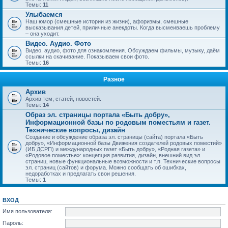
Темы:
11
Улыбаемся
Наш юмор (смешные истории из жизни), афоризмы, смешные
высказывания детей, приличные анекдоты. Когда высмеиваешь проблему
– она уходит.
Видео. Аудио. Фото
Видео, аудио, фото для ознакомления. Обсуждаем фильмы, музыку, даём
ссылки на скачивание. Показываем свои фото.
Темы:
16
Разное
Архив
Архив тем, статей, новостей.
Темы:
14
Образ эл. страницы портала «Быть добру»,
Информационной базы по родовым поместьям и газет.
Технические вопросы, дизайн
Создание и обсуждение образа эл. страницы (сайта) портала «Быть
добру», «Информационной базы Движения создателей родовых поместий»
(ИБ ДСРП) и международных газет «Быть добру», «Родная газета» и
«Родовое поместье»: концепция развития, дизайн, внешний вид эл.
страниц, новые функциональные возможности и т.п. Технические вопросы
эл. страниц (сайтов) и форума. Можно сообщать об ошибках,
недоработках и предлагать свои решения.
Темы:
1
ВХОД
Имя пользователя:
Пароль: