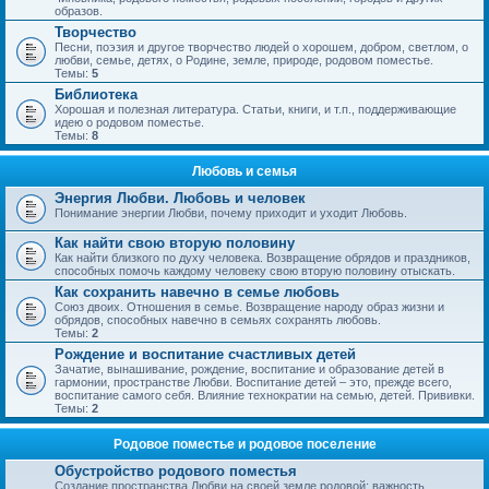
образов.
Творчество
Песни, поэзия и другое творчество людей о хорошем, добром, светлом, о
любви, семье, детях, о Родине, земле, природе, родовом поместье.
Темы:
5
Библиотека
Хорошая и полезная литература. Статьи, книги, и т.п., поддерживающие
идею о родовом поместье.
Темы:
8
Любовь и семья
Энергия Любви. Любовь и человек
Понимание энергии Любви, почему приходит и уходит Любовь.
Как найти свою вторую половину
Как найти близкого по духу человека. Возвращение обрядов и праздников,
способных помочь каждому человеку свою вторую половину отыскать.
Как сохранить навечно в семье любовь
Союз двоих. Отношения в семье. Возвращение народу образ жизни и
обрядов, способных навечно в семьях сохранять любовь.
Темы:
2
Рождение и воспитание счастливых детей
Зачатие, вынашивание, рождение, воспитание и образование детей в
гармонии, пространстве Любви. Воспитание детей – это, прежде всего,
воспитание самого себя. Влияние технократии на семью, детей. Прививки.
Темы:
2
Родовое поместье и родовое поселение
Обустройство родового поместья
Создание пространства Любви на своей земле родовой; важность