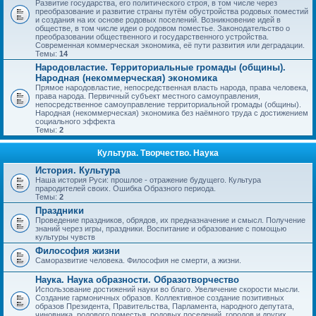
Развитие государства, его политического строя, в том числе через
преобразование и развитие страны путём обустройства родовых поместий
и создания на их основе родовых поселений. Возникновение идей в
обществе, в том числе идеи о родовом поместье. Законодательство о
преобразовании общественного и государственного устройства.
Современная коммерческая экономика, её пути развития или деградации.
Темы:
14
Народовластие. Территориальные громады (общины).
Народная (некоммерческая) экономика
Прямое народовластие, непосредственная власть народа, права человека,
права народа. Первичный субъект местного самоуправления,
непосредственное самоуправление территориальной громады (общины).
Народная (некоммерческая) экономика без наёмного труда с достижением
социального эффекта
Темы:
2
Культура. Творчество. Наука
История. Культура
Наша история Руси: прошлое - отражение будущего. Культура
прародителей своих. Ошибка Образного периода.
Темы:
2
Праздники
Проведение праздников, обрядов, их предназначение и смысл. Получение
знаний через игры, праздники. Воспитание и образование с помощью
культуры чувств
Философия жизни
Саморазвитие человека. Философия не смерти, а жизни.
Наука. Наука образности. Образотворчество
Использование достижений науки во благо. Увеличение скорости мысли.
Создание гармоничных образов. Коллективное создание позитивных
образов Президента, Правительства, Парламента, народного депутата,
чиновника, родового поместья, родовых поселений, городов и других