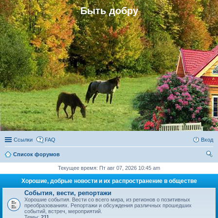
Быть добру
Ссылки
FAQ
Вход
Список форумов
ои
Текущее время: Пт авг 07, 2026 10:45 am
ск
Хорошие, добрые новости и их распространение в обществе
События, вести, репортажи
Хорошие события. Вести со всего мира, из регионов о позитивных
преобразованиях. Репортажи и обсуждения различных прошедших
событий, встреч, мероприятий.
Темы:
211