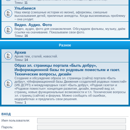
Темы:
11
Улыбаемся
Наш юмор (смешные истории из жизни), афоризмы, смешные
высказывания детей, приличные анекдоты. Когда высмеиваешь проблему
– она уходит.
Видео. Аудио. Фото
Видео, аудио, фото для ознакомления. Обсуждаем фильмы, музыку, даём
ссылки на скачивание. Показываем свои фото.
Темы:
16
Разное
Архив
Архив тем, статей, новостей.
Темы:
14
Образ эл. страницы портала «Быть добру»,
Информационной базы по родовым поместьям и газет.
Технические вопросы, дизайн
Создание и обсуждение образа эл. страницы (сайта) портала «Быть
добру», «Информационной базы Движения создателей родовых поместий»
(ИБ ДСРП) и международных газет «Быть добру», «Родная газета» и
«Родовое поместье»: концепция развития, дизайн, внешний вид эл.
страниц, новые функциональные возможности и т.п. Технические вопросы
эл. страниц (сайтов) и форума. Можно сообщать об ошибках,
недоработках и предлагать свои решения.
Темы:
1
ВХОД
Имя пользователя:
Пароль: