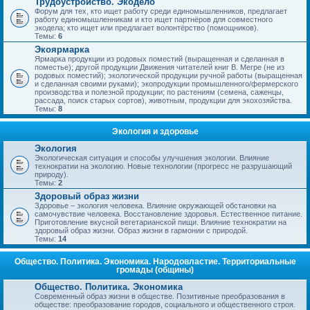
Трудоустройство. Экодело
Форум для тех, кто ищет работу среди единомышленников, предлагает
работу единомышленникам и кто ищет партнёров для совместного
экодела; кто ищет или предлагает волонтёрство (помощников).
Темы:
6
Экоярмарка
Ярмарка продукции из родовых поместий (выращенная и сделанная в
поместье); другой продукции Движения читателей книг В. Мегре (не из
родовых поместий); экологической продукции ручной работы (выращенная
и сделанная своими руками); экопродукции промышленного/фермерского
производства и полезной продукции; по растениям (семена, саженцы,
рассада, поиск старых сортов), животным, продукции для экохозяйства.
Темы:
8
Экология и здоровье
Экология
Экологическая ситуация и способы улучшения экологии. Влияние
технократии на экологию. Новые технологии (прогресс не разрушающий
природу).
Темы:
2
Здоровый образ жизни
Здоровье – экология человека. Влияние окружающей обстановки на
самочувствие человека. Восстановление здоровья. Естественное питание.
Приготовление вкусной вегетарианской пищи. Влияние технократии на
здоровый образ жизни. Образ жизни в гармонии с природой.
Темы:
14
Общество. Политика. Экономика. Народовластие. Территориальные
громады (общины)
Общество. Политика. Экономика
Современный образ жизни в обществе. Позитивные преобразования в
обществе: преобразование городов, социального и общественного строя.