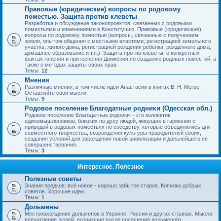
Правовые (юридические) вопросы по родовому
поместью. Защита против клеветы
Разработка и обсуждение законопроектов, связанных с родовыми
поместьями и изменениями в Конституцию. Правовые (юридические)
вопросы по родовому поместью (вопросы, связанные с получением
земли, опытом общения с местными властями, регистрацией земельного
участка, жилого дома, регистрацией рождения ребёнка, рождённого дома,
домашнее образование и т.п.). Защита против клеветы: о конкретных
фактах гонения и притеснения Движения по созданию родовых поместий, а
также о методах защиты своих прав.
Темы:
12
Мнения
Различные мнения, в том числе идеи Анастасии в книгах В. Н. Мегре.
Оставляйте свои мысли.
Темы:
9
Родовое поселение Благодатные родники (Одесская обл.)
Родовое поселение Благодатные родники – это коллектив
единомышленников, близких по духу людей, живущих в гармонии с
природой в родовых поместьях по соседству, которые объединились для
совместного творчества, возрождения культуры прародителей своих,
создания условий для зарождения новой цивилизации и дальнейшего её
совершенствования.
Темы:
3
Интересное. Полезное
Полезные советы
Знания предков: всё новое - хорошо забытое старое. Копилка добрых
советов. Хорошие идеи.
Темы:
1
Дольмены
Местонахождение дольменов в Украине, России и других странах. Мысли,
впечатления людей, возникшие после посещения дольменов).