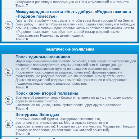
Обсуждаем различную информацию из СМИ и публикаций в интернете.
Темы:
7
Международные газеты «Быть добру», «Родная газета» и
«Родовое поместье»
Газета «Быть добру» - как сделать, чтобы всем было хорошо (А на Земле
быть добру!). Газета «Родная газета» - как создать счастливую и любящую
семью (Лишь в любви и вдохновенье жизнь счастливая возможна). Газета
«Родовое поместье» - как обустроить свой гектар родовой земли
(Пространство Родины, ты, детям подари).
Темы:
6
Тематические объявления
Поиск единомышленников
Ищем единомышленников в своих регионах, в том числе по интересам для
общения и взаимодействия, клубы читателей книг В. Мегре (общие
встречи), инициативные группы по созданию родового поселения
(поселения, состоящего из родовых поместий), формирующиеся и
существующие родовые поселения, по направлениям деятельности
Движения создателей родовых поместий; организации и объединения,
поддерживающие идею о родовом поместье.
Темы:
6
Поиск своей второй половины
Брачные объявления: поиск близкого человека по духу, с которым можно
обрести истинное счастье.
Совместное общение, чтобы лучше понять друг друга в разговоре.
Темы:
4
Экотуризм. Экоотдых
Зелёный, сельский туризм. Экскурсии в живописные,
достопримечательные места. Места отдыха (курортные и
оздоровительные места). Поездки по святым местам. Маршруты. Поездки
в родовые поселения (по приглашению жителей поместий).
Темы:
10