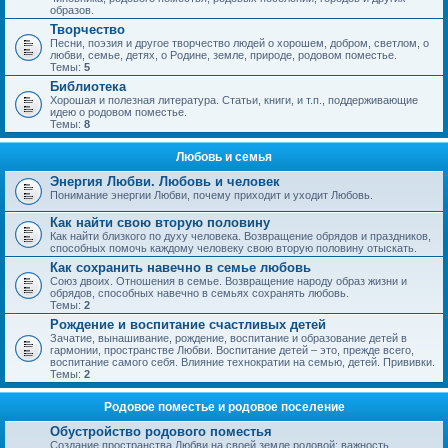
образов.
Творчество
Песни, поэзия и другое творчество людей о хорошем, добром, светлом, о
любви, семье, детях, о Родине, земле, природе, родовом поместье.
Темы:
5
Библиотека
Хорошая и полезная литература. Статьи, книги, и т.п., поддерживающие
идею о родовом поместье.
Темы:
8
Любовь и семья
Энергия Любви. Любовь и человек
Понимание энергии Любви, почему приходит и уходит Любовь.
Как найти свою вторую половину
Как найти близкого по духу человека. Возвращение обрядов и праздников,
способных помочь каждому человеку свою вторую половину отыскать.
Как сохранить навечно в семье любовь
Союз двоих. Отношения в семье. Возвращение народу образ жизни и
обрядов, способных навечно в семьях сохранять любовь.
Темы:
2
Рождение и воспитание счастливых детей
Зачатие, вынашивание, рождение, воспитание и образование детей в
гармонии, пространстве Любви. Воспитание детей – это, прежде всего,
воспитание самого себя. Влияние технократии на семью, детей. Прививки.
Темы:
2
Родовое поместье и родовое поселение
Обустройство родового поместья
Создание пространства Любви на своей земле родовой; важность