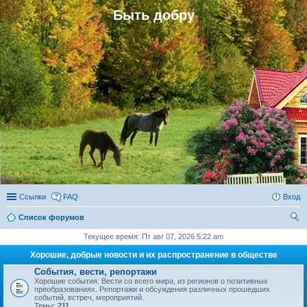
Быть добру
Ссылки
FAQ
Вход
Список форумов
ои
Текущее время: Пт авг 07, 2026 5:22 am
ск
Хорошие, добрые новости и их распространение в обществе
События, вести, репортажи
Хорошие события. Вести со всего мира, из регионов о позитивных
преобразованиях. Репортажи и обсуждения различных прошедших
событий, встреч, мероприятий.
Темы:
211