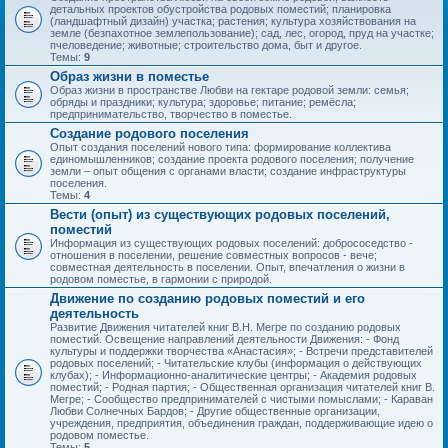
детальных проектов обустройства родовых поместий; планировка
(ландшафтный дизайн) участка; растения; культура хозяйствования на
земле (безпахотное землепользование); сад, лес, огород, пруд на участке;
пчеловедение; животные; строительство дома, быт и другое.
Темы:
9
Образ жизни в поместье
Образ жизни в пространстве Любви на гектаре родовой земли: семья;
обряды и праздники; культура; здоровье; питание; ремёсла;
предпринимательство, творчество в поместье.
Создание родового поселения
Опыт создания поселений нового типа: формирование коллектива
единомышленников; создание проекта родового поселения; получение
земли – опыт общения с органами власти; создание инфраструктуры
поселения.
Темы:
4
Вести (опыт) из существующих родовых поселений,
поместий
Информация из существующих родовых поселений: добрососедство -
отношения в поселении, решение совместных вопросов - вече;
совместная деятельность в поселении. Опыт, впечатления о жизни в
родовом поместье, в гармонии с природой.
Движение по созданию родовых поместий и его
деятельность
Развитие Движения читателей книг В.Н. Мегре по созданию родовых
поместий. Освещение направлений деятельности Движения: - Фонд
культуры и поддержки творчества «Анастасия»; - Встречи представителей
родовых поселений; - Читательские клубы (информация о действующих
клубах); - Информационно-аналитические центры; - Академия родовых
поместий; - Родная партия; - Общественная организация читателей книг В.
Мегре; - Сообщество предпринимателей с чистыми помыслами; - Караван
Любви Солнечных Бардов; - Другие общественные организации,
учреждения, предприятия, объединения граждан, поддерживающие идею о
родовом поместье.
Темы:
5