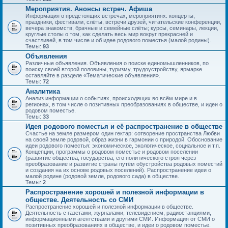
Мероприятия. Анонсы встреч. Афиша
Информация о предстоящих встречах, мероприятиях: концерты,
праздники, фестивали, слёты, встречи друзей, читательские конференции,
вечера знакомств, брачные и семейные слёты; курсы, семинары, лекции,
круглые столы о том, как сделать весь мир вокруг прекрасней и
счастливей, в том числе и об идее родового поместья (малой родины).
Темы:
93
Объявления
Различные объявления. Объявления о поиске единомышленников, по
поиску своей второй половины, туризму, трудоустройству, ярмарке
оставляйте в разделе «Тематические объявления».
Темы:
72
Аналитика
Анализ информации о событиях, происходящих во всём мире и в
регионах, в том числе о позитивных преобразованиях в обществе, и идеи о
родовом поместье.
Темы:
33
Идея родового поместья и её распространение в обществе
Счастье на земле размером один гектар: сотворение пространства Любви
на своей земле родовой, образ жизни в гармонии с природой. Обоснование
идеи родового поместья: экономическое, экологическое, социальное и т.п.
Концепции, программы о родовом поместье и родовом поселении
(развитие общества, государства, его политического строя через
преобразование и развитие страны путём обустройства родовых поместий
и создания на их основе родовых поселений). Распространение идеи о
малой родине (родовой земле, родового сада) в обществе.
Темы:
2
Распространение хорошей и полезной информации в
обществе. Деятельность со СМИ
Распространение хорошей и полезной информации в обществе.
Деятельность с газетами, журналами, телевидением, радиостанциями,
информационными агентствами и другими СМИ. Информация от СМИ о
позитивных преобразованиях в обществе, и идеи о родовом поместье.