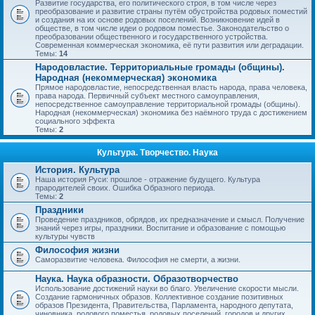
Развитие государства, его политического строя, в том числе через
преобразование и развитие страны путём обустройства родовых поместий
и создания на их основе родовых поселений. Возникновение идей в
обществе, в том числе идеи о родовом поместье. Законодательство о
преобразовании общественного и государственного устройства.
Современная коммерческая экономика, её пути развития или деградации.
Темы:
14
Народовластие. Территориальные громады (общины).
Народная (некоммерческая) экономика
Прямое народовластие, непосредственная власть народа, права человека,
права народа. Первичный субъект местного самоуправления,
непосредственное самоуправление территориальной громады (общины).
Народная (некоммерческая) экономика без наёмного труда с достижением
социального эффекта
Темы:
2
Культура. Творчество. Наука
История. Культура
Наша история Руси: прошлое - отражение будущего. Культура
прародителей своих. Ошибка Образного периода.
Темы:
2
Праздники
Проведение праздников, обрядов, их предназначение и смысл. Получение
знаний через игры, праздники. Воспитание и образование с помощью
культуры чувств
Философия жизни
Саморазвитие человека. Философия не смерти, а жизни.
Наука. Наука образности. Образотворчество
Использование достижений науки во благо. Увеличение скорости мысли.
Создание гармоничных образов. Коллективное создание позитивных
образов Президента, Правительства, Парламента, народного депутата,
чиновника, родового поместья, родовых поселений, городов и других