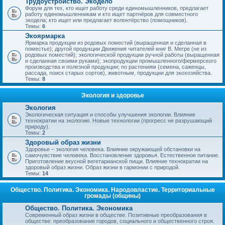
Трудоустройство. Экодело
Форум для тех, кто ищет работу среди единомышленников, предлагает
работу единомышленникам и кто ищет партнёров для совместного
экодела; кто ищет или предлагает волонтёрство (помощников).
Темы:
6
Экоярмарка
Ярмарка продукции из родовых поместий (выращенная и сделанная в
поместье); другой продукции Движения читателей книг В. Мегре (не из
родовых поместий); экологической продукции ручной работы (выращенная
и сделанная своими руками); экопродукции промышленного/фермерского
производства и полезной продукции; по растениям (семена, саженцы,
рассада, поиск старых сортов), животным, продукции для экохозяйства.
Темы:
8
Экология и здоровье
Экология
Экологическая ситуация и способы улучшения экологии. Влияние
технократии на экологию. Новые технологии (прогресс не разрушающий
природу).
Темы:
2
Здоровый образ жизни
Здоровье – экология человека. Влияние окружающей обстановки на
самочувствие человека. Восстановление здоровья. Естественное питание.
Приготовление вкусной вегетарианской пищи. Влияние технократии на
здоровый образ жизни. Образ жизни в гармонии с природой.
Темы:
14
Общество. Политика. Экономика. Народовластие. Территориальные
громады (общины)
Общество. Политика. Экономика
Современный образ жизни в обществе. Позитивные преобразования в
обществе: преобразование городов, социального и общественного строя.