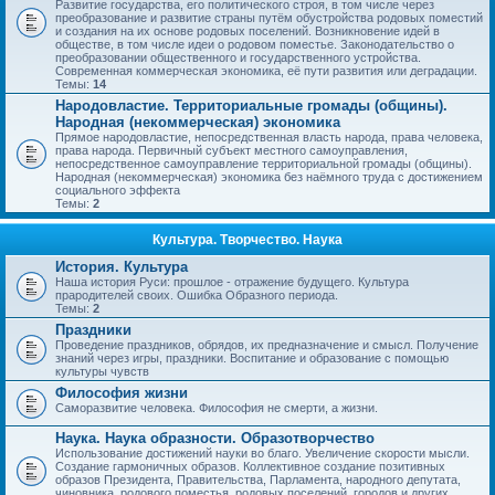
Развитие государства, его политического строя, в том числе через
преобразование и развитие страны путём обустройства родовых поместий
и создания на их основе родовых поселений. Возникновение идей в
обществе, в том числе идеи о родовом поместье. Законодательство о
преобразовании общественного и государственного устройства.
Современная коммерческая экономика, её пути развития или деградации.
Темы:
14
Народовластие. Территориальные громады (общины).
Народная (некоммерческая) экономика
Прямое народовластие, непосредственная власть народа, права человека,
права народа. Первичный субъект местного самоуправления,
непосредственное самоуправление территориальной громады (общины).
Народная (некоммерческая) экономика без наёмного труда с достижением
социального эффекта
Темы:
2
Культура. Творчество. Наука
История. Культура
Наша история Руси: прошлое - отражение будущего. Культура
прародителей своих. Ошибка Образного периода.
Темы:
2
Праздники
Проведение праздников, обрядов, их предназначение и смысл. Получение
знаний через игры, праздники. Воспитание и образование с помощью
культуры чувств
Философия жизни
Саморазвитие человека. Философия не смерти, а жизни.
Наука. Наука образности. Образотворчество
Использование достижений науки во благо. Увеличение скорости мысли.
Создание гармоничных образов. Коллективное создание позитивных
образов Президента, Правительства, Парламента, народного депутата,
чиновника, родового поместья, родовых поселений, городов и других