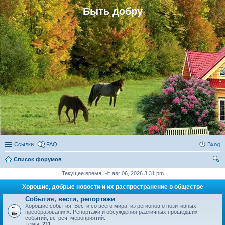
Быть добру
Ссылки
FAQ
Вход
Список форумов
ои
Текущее время: Чт авг 06, 2026 3:31 pm
ск
Хорошие, добрые новости и их распространение в обществе
События, вести, репортажи
Хорошие события. Вести со всего мира, из регионов о позитивных
преобразованиях. Репортажи и обсуждения различных прошедших
событий, встреч, мероприятий.
Темы:
211