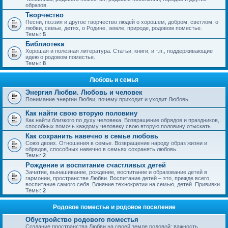
образов.
Творчество
Песни, поэзия и другое творчество людей о хорошем, добром, светлом, о
любви, семье, детях, о Родине, земле, природе, родовом поместье.
Темы:
5
Библиотека
Хорошая и полезная литература. Статьи, книги, и т.п., поддерживающие
идею о родовом поместье.
Темы:
8
Любовь и семья
Энергия Любви. Любовь и человек
Понимание энергии Любви, почему приходит и уходит Любовь.
Как найти свою вторую половину
Как найти близкого по духу человека. Возвращение обрядов и праздников,
способных помочь каждому человеку свою вторую половину отыскать.
Как сохранить навечно в семье любовь
Союз двоих. Отношения в семье. Возвращение народу образ жизни и
обрядов, способных навечно в семьях сохранять любовь.
Темы:
2
Рождение и воспитание счастливых детей
Зачатие, вынашивание, рождение, воспитание и образование детей в
гармонии, пространстве Любви. Воспитание детей – это, прежде всего,
воспитание самого себя. Влияние технократии на семью, детей. Прививки.
Темы:
2
Родовое поместье и родовое поселение
Обустройство родового поместья
Создание пространства Любви на своей земле родовой; важность