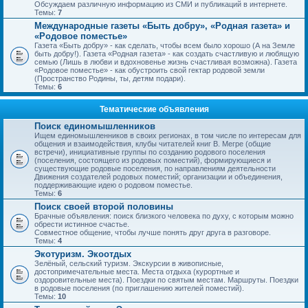
Обсуждаем различную информацию из СМИ и публикаций в интернете.
Темы:
7
Международные газеты «Быть добру», «Родная газета» и
«Родовое поместье»
Газета «Быть добру» - как сделать, чтобы всем было хорошо (А на Земле
быть добру!). Газета «Родная газета» - как создать счастливую и любящую
семью (Лишь в любви и вдохновенье жизнь счастливая возможна). Газета
«Родовое поместье» - как обустроить свой гектар родовой земли
(Пространство Родины, ты, детям подари).
Темы:
6
Тематические объявления
Поиск единомышленников
Ищем единомышленников в своих регионах, в том числе по интересам для
общения и взаимодействия, клубы читателей книг В. Мегре (общие
встречи), инициативные группы по созданию родового поселения
(поселения, состоящего из родовых поместий), формирующиеся и
существующие родовые поселения, по направлениям деятельности
Движения создателей родовых поместий; организации и объединения,
поддерживающие идею о родовом поместье.
Темы:
6
Поиск своей второй половины
Брачные объявления: поиск близкого человека по духу, с которым можно
обрести истинное счастье.
Совместное общение, чтобы лучше понять друг друга в разговоре.
Темы:
4
Экотуризм. Экоотдых
Зелёный, сельский туризм. Экскурсии в живописные,
достопримечательные места. Места отдыха (курортные и
оздоровительные места). Поездки по святым местам. Маршруты. Поездки
в родовые поселения (по приглашению жителей поместий).
Темы:
10