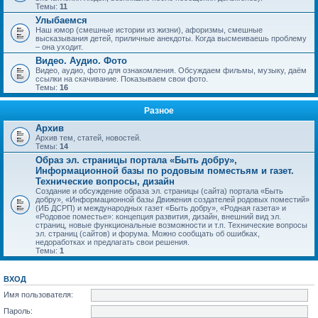
Темы:
11
Улыбаемся
Наш юмор (смешные истории из жизни), афоризмы, смешные
высказывания детей, приличные анекдоты. Когда высмеиваешь проблему
– она уходит.
Видео. Аудио. Фото
Видео, аудио, фото для ознакомления. Обсуждаем фильмы, музыку, даём
ссылки на скачивание. Показываем свои фото.
Темы:
16
Разное
Архив
Архив тем, статей, новостей.
Темы:
14
Образ эл. страницы портала «Быть добру»,
Информационной базы по родовым поместьям и газет.
Технические вопросы, дизайн
Создание и обсуждение образа эл. страницы (сайта) портала «Быть
добру», «Информационной базы Движения создателей родовых поместий»
(ИБ ДСРП) и международных газет «Быть добру», «Родная газета» и
«Родовое поместье»: концепция развития, дизайн, внешний вид эл.
страниц, новые функциональные возможности и т.п. Технические вопросы
эл. страниц (сайтов) и форума. Можно сообщать об ошибках,
недоработках и предлагать свои решения.
Темы:
1
ВХОД
Имя пользователя:
Пароль: