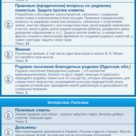
Правовые (юридические) вопросы по родовому
поместью. Защита против клеветы
Разработка и обсуждение законопроектов, связанных с родовыми
поместьями и изменениями в Конституцию. Правовые (юридические)
вопросы по родовому поместью (вопросы, связанные с получением
земли, опытом общения с местными властями, регистрацией земельного
участка, жилого дома, регистрацией рождения ребёнка, рождённого дома,
домашнее образование и т.п.). Защита против клеветы: о конкретных
фактах гонения и притеснения Движения по созданию родовых поместий, а
также о методах защиты своих прав.
Темы:
12
Мнения
Различные мнения, в том числе идеи Анастасии в книгах В. Н. Мегре.
Оставляйте свои мысли.
Темы:
9
Родовое поселение Благодатные родники (Одесская обл.)
Родовое поселение Благодатные родники – это коллектив
единомышленников, близких по духу людей, живущих в гармонии с
природой в родовых поместьях по соседству, которые объединились для
совместного творчества, возрождения культуры прародителей своих,
создания условий для зарождения новой цивилизации и дальнейшего её
совершенствования.
Темы:
3
Интересное. Полезное
Полезные советы
Знания предков: всё новое - хорошо забытое старое. Копилка добрых
советов. Хорошие идеи.
Темы:
1
Дольмены
Местонахождение дольменов в Украине, России и других странах. Мысли,
впечатления людей, возникшие после посещения дольменов).