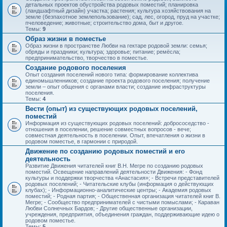
детальных проектов обустройства родовых поместий; планировка
(ландшафтный дизайн) участка; растения; культура хозяйствования на
земле (безпахотное землепользование); сад, лес, огород, пруд на участке;
пчеловедение; животные; строительство дома, быт и другое.
Темы:
9
Образ жизни в поместье
Образ жизни в пространстве Любви на гектаре родовой земли: семья;
обряды и праздники; культура; здоровье; питание; ремёсла;
предпринимательство, творчество в поместье.
Создание родового поселения
Опыт создания поселений нового типа: формирование коллектива
единомышленников; создание проекта родового поселения; получение
земли – опыт общения с органами власти; создание инфраструктуры
поселения.
Темы:
4
Вести (опыт) из существующих родовых поселений,
поместий
Информация из существующих родовых поселений: добрососедство -
отношения в поселении, решение совместных вопросов - вече;
совместная деятельность в поселении. Опыт, впечатления о жизни в
родовом поместье, в гармонии с природой.
Движение по созданию родовых поместий и его
деятельность
Развитие Движения читателей книг В.Н. Мегре по созданию родовых
поместий. Освещение направлений деятельности Движения: - Фонд
культуры и поддержки творчества «Анастасия»; - Встречи представителей
родовых поселений; - Читательские клубы (информация о действующих
клубах); - Информационно-аналитические центры; - Академия родовых
поместий; - Родная партия; - Общественная организация читателей книг В.
Мегре; - Сообщество предпринимателей с чистыми помыслами; - Караван
Любви Солнечных Бардов; - Другие общественные организации,
учреждения, предприятия, объединения граждан, поддерживающие идею о
родовом поместье.
Темы:
5