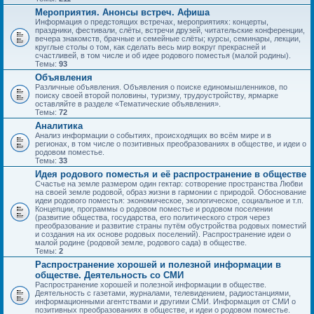
Мероприятия. Анонсы встреч. Афиша
Информация о предстоящих встречах, мероприятиях: концерты,
праздники, фестивали, слёты, встречи друзей, читательские конференции,
вечера знакомств, брачные и семейные слёты; курсы, семинары, лекции,
круглые столы о том, как сделать весь мир вокруг прекрасней и
счастливей, в том числе и об идее родового поместья (малой родины).
Темы:
93
Объявления
Различные объявления. Объявления о поиске единомышленников, по
поиску своей второй половины, туризму, трудоустройству, ярмарке
оставляйте в разделе «Тематические объявления».
Темы:
72
Аналитика
Анализ информации о событиях, происходящих во всём мире и в
регионах, в том числе о позитивных преобразованиях в обществе, и идеи о
родовом поместье.
Темы:
33
Идея родового поместья и её распространение в обществе
Счастье на земле размером один гектар: сотворение пространства Любви
на своей земле родовой, образ жизни в гармонии с природой. Обоснование
идеи родового поместья: экономическое, экологическое, социальное и т.п.
Концепции, программы о родовом поместье и родовом поселении
(развитие общества, государства, его политического строя через
преобразование и развитие страны путём обустройства родовых поместий
и создания на их основе родовых поселений). Распространение идеи о
малой родине (родовой земле, родового сада) в обществе.
Темы:
2
Распространение хорошей и полезной информации в
обществе. Деятельность со СМИ
Распространение хорошей и полезной информации в обществе.
Деятельность с газетами, журналами, телевидением, радиостанциями,
информационными агентствами и другими СМИ. Информация от СМИ о
позитивных преобразованиях в обществе, и идеи о родовом поместье.