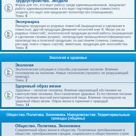
Трудоустройство. Экодело
Форум для тех, кто ищет работу среди единомышленников, предлагает
работу единомышленникам и кто ищет партнёров для совместного
экодела; кто ищет или предлагает волонтёрство (помощников).
Темы:
6
Экоярмарка
Ярмарка продукции из родовых поместий (выращенная и сделанная в
поместье); другой продукции Движения читателей книг В. Мегре (не из
родовых поместий); экологической продукции ручной работы (выращенная
и сделанная своими руками); экопродукции промышленного/фермерского
производства и полезной продукции; по растениям (семена, саженцы,
рассада, поиск старых сортов), животным, продукции для экохозяйства.
Темы:
8
Экология и здоровье
Экология
Экологическая ситуация и способы улучшения экологии. Влияние
технократии на экологию. Новые технологии (прогресс не разрушающий
природу).
Темы:
2
Здоровый образ жизни
Здоровье – экология человека. Влияние окружающей обстановки на
самочувствие человека. Восстановление здоровья. Естественное питание.
Приготовление вкусной вегетарианской пищи. Влияние технократии на
здоровый образ жизни. Образ жизни в гармонии с природой.
Темы:
14
Общество. Политика. Экономика. Народовластие. Территориальные
громады (общины)
Общество. Политика. Экономика
Современный образ жизни в обществе. Позитивные преобразования в
обществе: преобразование городов, социального и общественного строя.