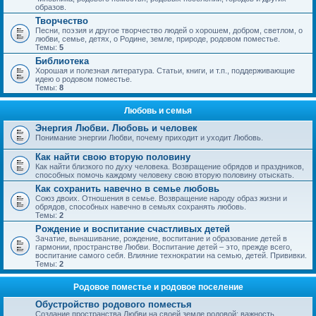
образов.
Творчество
Песни, поэзия и другое творчество людей о хорошем, добром, светлом, о
любви, семье, детях, о Родине, земле, природе, родовом поместье.
Темы:
5
Библиотека
Хорошая и полезная литература. Статьи, книги, и т.п., поддерживающие
идею о родовом поместье.
Темы:
8
Любовь и семья
Энергия Любви. Любовь и человек
Понимание энергии Любви, почему приходит и уходит Любовь.
Как найти свою вторую половину
Как найти близкого по духу человека. Возвращение обрядов и праздников,
способных помочь каждому человеку свою вторую половину отыскать.
Как сохранить навечно в семье любовь
Союз двоих. Отношения в семье. Возвращение народу образ жизни и
обрядов, способных навечно в семьях сохранять любовь.
Темы:
2
Рождение и воспитание счастливых детей
Зачатие, вынашивание, рождение, воспитание и образование детей в
гармонии, пространстве Любви. Воспитание детей – это, прежде всего,
воспитание самого себя. Влияние технократии на семью, детей. Прививки.
Темы:
2
Родовое поместье и родовое поселение
Обустройство родового поместья
Создание пространства Любви на своей земле родовой; важность