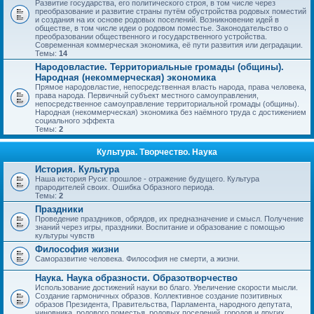
Развитие государства, его политического строя, в том числе через
преобразование и развитие страны путём обустройства родовых поместий
и создания на их основе родовых поселений. Возникновение идей в
обществе, в том числе идеи о родовом поместье. Законодательство о
преобразовании общественного и государственного устройства.
Современная коммерческая экономика, её пути развития или деградации.
Темы:
14
Народовластие. Территориальные громады (общины).
Народная (некоммерческая) экономика
Прямое народовластие, непосредственная власть народа, права человека,
права народа. Первичный субъект местного самоуправления,
непосредственное самоуправление территориальной громады (общины).
Народная (некоммерческая) экономика без наёмного труда с достижением
социального эффекта
Темы:
2
Культура. Творчество. Наука
История. Культура
Наша история Руси: прошлое - отражение будущего. Культура
прародителей своих. Ошибка Образного периода.
Темы:
2
Праздники
Проведение праздников, обрядов, их предназначение и смысл. Получение
знаний через игры, праздники. Воспитание и образование с помощью
культуры чувств
Философия жизни
Саморазвитие человека. Философия не смерти, а жизни.
Наука. Наука образности. Образотворчество
Использование достижений науки во благо. Увеличение скорости мысли.
Создание гармоничных образов. Коллективное создание позитивных
образов Президента, Правительства, Парламента, народного депутата,
чиновника, родового поместья, родовых поселений, городов и других