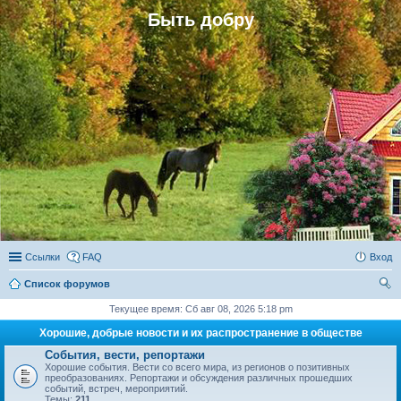
Быть добру
Ссылки
FAQ
Вход
Список форумов
ои
Текущее время: Сб авг 08, 2026 5:18 pm
ск
Хорошие, добрые новости и их распространение в обществе
События, вести, репортажи
Хорошие события. Вести со всего мира, из регионов о позитивных
преобразованиях. Репортажи и обсуждения различных прошедших
событий, встреч, мероприятий.
Темы:
211