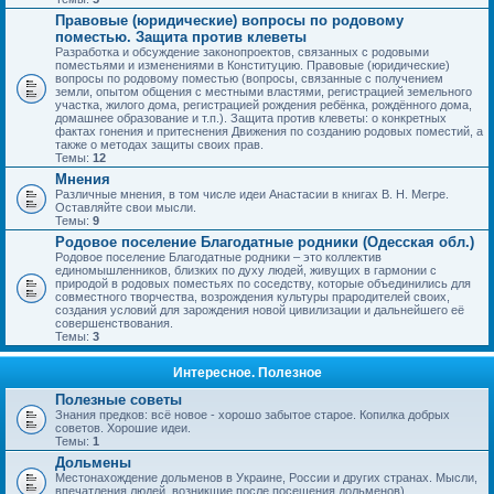
Правовые (юридические) вопросы по родовому
поместью. Защита против клеветы
Разработка и обсуждение законопроектов, связанных с родовыми
поместьями и изменениями в Конституцию. Правовые (юридические)
вопросы по родовому поместью (вопросы, связанные с получением
земли, опытом общения с местными властями, регистрацией земельного
участка, жилого дома, регистрацией рождения ребёнка, рождённого дома,
домашнее образование и т.п.). Защита против клеветы: о конкретных
фактах гонения и притеснения Движения по созданию родовых поместий, а
также о методах защиты своих прав.
Темы:
12
Мнения
Различные мнения, в том числе идеи Анастасии в книгах В. Н. Мегре.
Оставляйте свои мысли.
Темы:
9
Родовое поселение Благодатные родники (Одесская обл.)
Родовое поселение Благодатные родники – это коллектив
единомышленников, близких по духу людей, живущих в гармонии с
природой в родовых поместьях по соседству, которые объединились для
совместного творчества, возрождения культуры прародителей своих,
создания условий для зарождения новой цивилизации и дальнейшего её
совершенствования.
Темы:
3
Интересное. Полезное
Полезные советы
Знания предков: всё новое - хорошо забытое старое. Копилка добрых
советов. Хорошие идеи.
Темы:
1
Дольмены
Местонахождение дольменов в Украине, России и других странах. Мысли,
впечатления людей, возникшие после посещения дольменов).