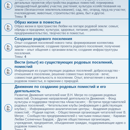
детальных проектов обустройства родовых поместий; планировка
(ландшафтный дизайн) участка; растения; культура хозяйствования на
земле (безпахотное землепользование); сад, лес, огород, пруд на участке;
пчеловедение; животные; строительство дома, быт и другое.
Темы:
9
Образ жизни в поместье
Образ жизни в пространстве Любви на гектаре родовой земли: семья;
обряды и праздники; культура; здоровье; питание; ремёсла;
предпринимательство, творчество в поместье.
Создание родового поселения
Опыт создания поселений нового типа: формирование коллектива
единомышленников; создание проекта родового поселения; получение
земли – опыт общения с органами власти; создание инфраструктуры
поселения.
Темы:
4
Вести (опыт) из существующих родовых поселений,
поместий
Информация из существующих родовых поселений: добрососедство -
отношения в поселении, решение совместных вопросов - вече;
совместная деятельность в поселении. Опыт, впечатления о жизни в
родовом поместье, в гармонии с природой.
Движение по созданию родовых поместий и его
деятельность
Развитие Движения читателей книг В.Н. Мегре по созданию родовых
поместий. Освещение направлений деятельности Движения: - Фонд
культуры и поддержки творчества «Анастасия»; - Встречи представителей
родовых поселений; - Читательские клубы (информация о действующих
клубах); - Информационно-аналитические центры; - Академия родовых
поместий; - Родная партия; - Общественная организация читателей книг В.
Мегре; - Сообщество предпринимателей с чистыми помыслами; - Караван
Любви Солнечных Бардов; - Другие общественные организации,
учреждения, предприятия, объединения граждан, поддерживающие идею о
родовом поместье.
Темы:
5