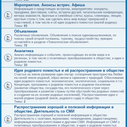
Мероприятия. Анонсы встреч. Афиша
Информация о предстоящих встречах, мероприятиях: концерты,
праздники, фестивали, слёты, встречи друзей, читательские конференции,
вечера знакомств, брачные и семейные слёты; курсы, семинары, лекции,
круглые столы о том, как сделать весь мир вокруг прекрасней и
счастливей, в том числе и об идее родового поместья (малой родины).
Темы:
93
Объявления
Различные объявления. Объявления о поиске единомышленников, по
поиску своей второй половины, туризму, трудоустройству, ярмарке
оставляйте в разделе «Тематические объявления».
Темы:
72
Аналитика
Анализ информации о событиях, происходящих во всём мире и в
регионах, в том числе о позитивных преобразованиях в обществе, и идеи о
родовом поместье.
Темы:
33
Идея родового поместья и её распространение в обществе
Счастье на земле размером один гектар: сотворение пространства Любви
на своей земле родовой, образ жизни в гармонии с природой. Обоснование
идеи родового поместья: экономическое, экологическое, социальное и т.п.
Концепции, программы о родовом поместье и родовом поселении
(развитие общества, государства, его политического строя через
преобразование и развитие страны путём обустройства родовых поместий
и создания на их основе родовых поселений). Распространение идеи о
малой родине (родовой земле, родового сада) в обществе.
Темы:
2
Распространение хорошей и полезной информации в
обществе. Деятельность со СМИ
Распространение хорошей и полезной информации в обществе.
Деятельность с газетами, журналами, телевидением, радиостанциями,
информационными агентствами и другими СМИ. Информация от СМИ о
позитивных преобразованиях в обществе, и идеи о родовом поместье.