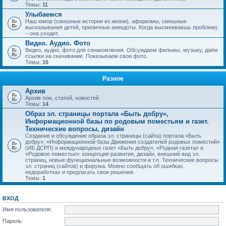
Темы:
11
Улыбаемся
Наш юмор (смешные истории из жизни), афоризмы, смешные
высказывания детей, приличные анекдоты. Когда высмеиваешь проблему
– она уходит.
Видео. Аудио. Фото
Видео, аудио, фото для ознакомления. Обсуждаем фильмы, музыку, даём
ссылки на скачивание. Показываем свои фото.
Темы:
16
Разное
Архив
Архив тем, статей, новостей.
Темы:
14
Образ эл. страницы портала «Быть добру»,
Информационной базы по родовым поместьям и газет.
Технические вопросы, дизайн
Создание и обсуждение образа эл. страницы (сайта) портала «Быть
добру», «Информационной базы Движения создателей родовых поместий»
(ИБ ДСРП) и международных газет «Быть добру», «Родная газета» и
«Родовое поместье»: концепция развития, дизайн, внешний вид эл.
страниц, новые функциональные возможности и т.п. Технические вопросы
эл. страниц (сайтов) и форума. Можно сообщать об ошибках,
недоработках и предлагать свои решения.
Темы:
1
ВХОД
Имя пользователя:
Пароль: