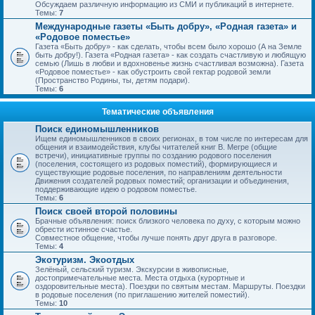
Обсуждаем различную информацию из СМИ и публикаций в интернете.
Темы:
7
Международные газеты «Быть добру», «Родная газета» и
«Родовое поместье»
Газета «Быть добру» - как сделать, чтобы всем было хорошо (А на Земле
быть добру!). Газета «Родная газета» - как создать счастливую и любящую
семью (Лишь в любви и вдохновенье жизнь счастливая возможна). Газета
«Родовое поместье» - как обустроить свой гектар родовой земли
(Пространство Родины, ты, детям подари).
Темы:
6
Тематические объявления
Поиск единомышленников
Ищем единомышленников в своих регионах, в том числе по интересам для
общения и взаимодействия, клубы читателей книг В. Мегре (общие
встречи), инициативные группы по созданию родового поселения
(поселения, состоящего из родовых поместий), формирующиеся и
существующие родовые поселения, по направлениям деятельности
Движения создателей родовых поместий; организации и объединения,
поддерживающие идею о родовом поместье.
Темы:
6
Поиск своей второй половины
Брачные объявления: поиск близкого человека по духу, с которым можно
обрести истинное счастье.
Совместное общение, чтобы лучше понять друг друга в разговоре.
Темы:
4
Экотуризм. Экоотдых
Зелёный, сельский туризм. Экскурсии в живописные,
достопримечательные места. Места отдыха (курортные и
оздоровительные места). Поездки по святым местам. Маршруты. Поездки
в родовые поселения (по приглашению жителей поместий).
Темы:
10