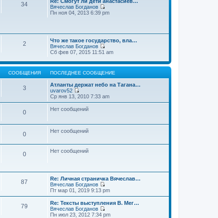
Re: Смогут ли дети анастасиев…
с
и
е
34
о
Вячеслав Богданов
л
к
н
о
П
Пн ноя 04, 2013 6:39 pm
е
п
и
б
е
д
о
ю
щ
р
н
с
е
е
е
л
н
й
м
е
и
Что же такое государство, вла…
т
у
2
д
ю
Вячеслав Богданов
и
с
н
П
Сб фев 07, 2015 11:51 am
к
о
е
е
п
о
м
р
о
б
у
е
с
щ
с
СООБЩЕНИЯ
ПОСЛЕДНЕЕ СООБЩЕНИЕ
й
л
е
о
т
е
н
о
Атланты держат небо на Тагана…
и
3
д
и
б
uvarov52
к
н
ю
П
щ
Ср янв 13, 2010 7:33 am
п
е
е
е
о
м
р
н
Нет сообщений
с
у
0
е
и
л
с
й
ю
е
о
т
д
о
и
Нет сообщений
н
0
б
к
е
щ
п
м
е
о
у
Нет сообщений
н
0
с
с
и
л
о
ю
е
о
д
б
н
Re: Личная страничка Вячеслав…
щ
87
е
Вячеслав Богданов
е
м
П
Пт мар 01, 2019 9:13 pm
н
у
е
и
с
р
Re: Тексты выступления В. Мег…
ю
79
о
е
Вячеслав Богданов
о
й
П
Пн июл 23, 2012 7:34 pm
б