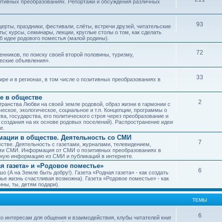
зитивных преобразованиях. Репортажи и обсуждения различных
93
рты, праздники, фестивали, слёты, встречи друзей, читательские
ы; курсы, семинары, лекции, круглые столы о том, как сделать
об идее родового поместья (малой родины).
72
ников, по поиску своей второй половины, туризму,
ческие объявления».
33
е и в регионах, в том числе о позитивных преобразованиях в
е в обществе
2
транства Любви на своей земле родовой, образ жизни в гармонии с
еское, экологическое, социальное и т.п. Концепции, программы о
а, государства, его политического строя через преобразование и
 создания на их основе родовых поселений). Распространение идеи
е.
ации в обществе. Деятельность со СМИ
7
тве. Деятельность с газетами, журналами, телевидением,
ми СМИ. Информация от СМИ о позитивных преобразованиях в
чную информацию из СМИ и публикаций в интернете.
я газета» и «Родовое поместье»
6
о (А на Земле быть добру!). Газета «Родная газета» - как создать
е жизнь счастливая возможна). Газета «Родовое поместье» - как
ны, ты, детям подари).
ТЕМЫ
6
о интересам для общения и взаимодействия, клубы читателей книг