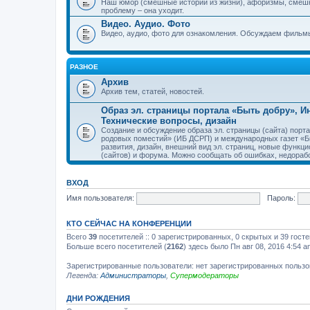
Наш юмор (смешные истории из жизни), афоризмы, смеш
проблему – она уходит.
Видео. Аудио. Фото
Видео, аудио, фото для ознакомления. Обсуждаем фильмы
РАЗНОЕ
Архив
Архив тем, статей, новостей.
Образ эл. страницы портала «Быть добру», 
Технические вопросы, дизайн
Создание и обсуждение образа эл. страницы (сайта) пор
родовых поместий» (ИБ ДСРП) и международных газет «Бы
развития, дизайн, внешний вид эл. страниц, новые функци
(сайтов) и форума. Можно сообщать об ошибках, недорабо
ВХОД
Имя пользователя:
Пароль:
КТО СЕЙЧАС НА КОНФЕРЕНЦИИ
Всего
39
посетителей :: 0 зарегистрированных, 0 скрытых и 39 гост
Больше всего посетителей (
2162
) здесь было Пн авг 08, 2016 4:54 a
Зарегистрированные пользователи: нет зарегистрированных польз
Легенда:
Администраторы
,
Супермодераторы
ДНИ РОЖДЕНИЯ