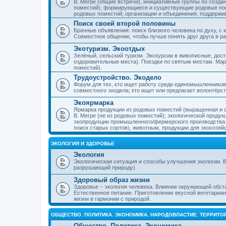
В. Мегре (общие встречи), инициативные группы по созда
поместий), формирующиеся и существующие родовые пос
родовых поместий; организации и объединения, поддерж
Поиск своей второй половины
Брачные объявления: поиск близкого человека по духу, с
Совместное общение, чтобы лучше понять друг друга в ра
Экотуризм. Экоотдых
Зелёный, сельский туризм. Экскурсии в живописные, дос
оздоровительные места). Поездки по святым местам. Ма
поместий).
Трудоустройство. Экодело
Форум для тех, кто ищет работу среди единомышленников
совместного экодела; кто ищет или предлагает волонтёрс
Экоярмарка
Ярмарка продукции из родовых поместий (выращенная и с
В. Мегре (не из родовых поместий); экологической проду
экопродукции промышленного/фермерского производства и
поиск старых сортов), животным, продукции для экохозяй
ЭКОЛОГИЯ И ЗДОРОВЬЕ
Экология
Экологическая ситуация и способы улучшения экологии. В
разрушающий природу).
Здоровый образ жизни
Здоровье – экология человека. Влияние окружающей обст
Естественное питание. Приготовление вкусной вегетариан
жизни в гармонии с природой.
ОБЩЕСТВО. ПОЛИТИКА. ЭКОНОМИКА. НАРОДОВЛАСТИЕ. ТЕРРИТ
Общество. Политика. Экономика