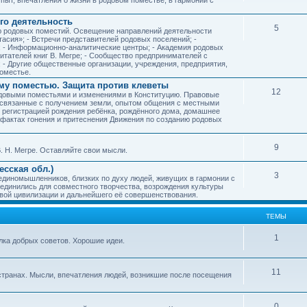
го деятельность
5
ию родовых поместий. Освещение направлений деятельности
тасия»; - Встречи представителей родовых поселений; -
; - Информационно-аналитические центры; - Академия родовых
читателей книг В. Мегре; - Сообщество предпринимателей с
- Другие общественные организации, учреждения, предприятия,
оместье.
му поместью. Защита против клеветы
12
родовыми поместьями и изменениями в Конституцию. Правовые
 связанные с получением земли, опытом общения с местными
, регистрацией рождения ребёнка, рождённого дома, домашнее
ых фактах гонения и притеснения Движения по созданию родовых
9
. Н. Мегре. Оставляйте свои мысли.
сская обл.)
3
 единомышленников, близких по духу людей, живущих в гармонии с
ъединились для совместного творчества, возрождения культуры
овой цивилизации и дальнейшего её совершенствования.
ТЕМЫ
1
илка добрых советов. Хорошие идеи.
11
странах. Мысли, впечатления людей, возникшие после посещения
0