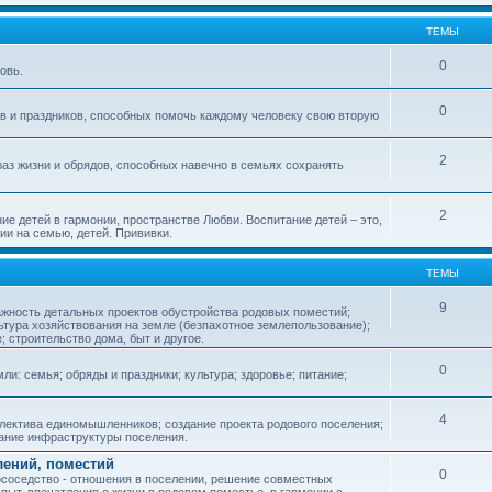
ТЕМЫ
0
овь.
0
ов и праздников, способных помочь каждому человеку свою вторую
2
аз жизни и обрядов, способных навечно в семьях сохранять
2
ие детей в гармонии, пространстве Любви. Воспитание детей – это,
ии на семью, детей. Прививки.
ТЕМЫ
9
ажность детальных проектов обустройства родовых поместий;
ьтура хозяйствования на земле (безпахотное землепользование);
е; строительство дома, быт и другое.
0
ли: семья; обряды и праздники; культура; здоровье; питание;
4
лектива единомышленников; создание проекта родового поселения;
дание инфраструктуры поселения.
лений, поместий
0
соседство - отношения в поселении, решение совместных
пыт, впечатления о жизни в родовом поместье, в гармонии с