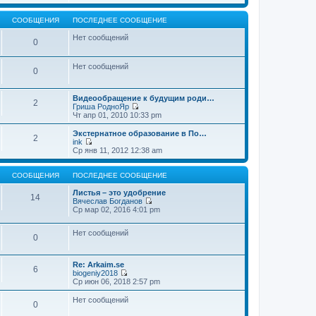
т
е
щ
и
р
е
к
е
СООБЩЕНИЯ
ПОСЛЕДНЕЕ СООБЩЕНИЕ
н
п
й
и
о
т
Нет сообщений
0
ю
с
и
л
к
е
п
Нет сообщений
д
о
0
н
с
е
л
м
е
Видеообращение к будущим роди…
2
у
д
Гриша РодноЯр
с
н
П
Чт апр 01, 2010 10:33 pm
о
е
е
о
м
р
Экстернатное образование в По…
б
2
у
е
ink
щ
с
й
П
Ср янв 11, 2012 12:38 am
е
о
т
е
н
о
и
р
и
б
к
е
СООБЩЕНИЯ
ПОСЛЕДНЕЕ СООБЩЕНИЕ
ю
щ
п
й
е
о
т
Листья – это удобрение
14
н
с
и
Вячеслав Богданов
и
л
к
П
Ср мар 02, 2016 4:01 pm
ю
е
п
е
д
о
р
н
Нет сообщений
с
е
0
е
л
й
м
е
т
у
д
и
Re: Arkaim.se
с
н
к
6
biogeniy2018
о
е
п
П
Ср июн 06, 2018 2:57 pm
о
м
о
е
б
у
с
р
Нет сообщений
щ
с
л
0
е
е
о
е
й