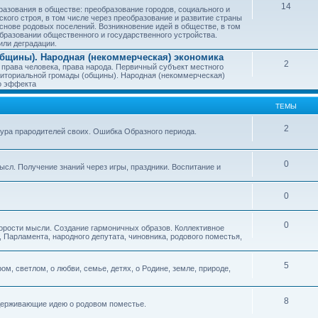
14
азования в обществе: преобразование городов, социального и
ского строя, в том числе через преобразование и развитие страны
снове родовых поселений. Возникновение идей в обществе, в том
бразовании общественного и государственного устройства.
или деградации.
бщины). Народная (некоммерческая) экономика
2
 права человека, права народа. Первичный субъект местного
иториальной громады (общины). Народная (некоммерческая)
о эффекта
ТЕМЫ
2
тура прародителей своих. Ошибка Образного периода.
0
ысл. Получение знаний через игры, праздники. Воспитание и
0
0
корости мысли. Создание гармоничных образов. Коллективное
 Парламента, народного депутата, чиновника, родового поместья,
5
ом, светлом, о любви, семье, детях, о Родине, земле, природе,
8
оддерживающие идею о родовом поместье.