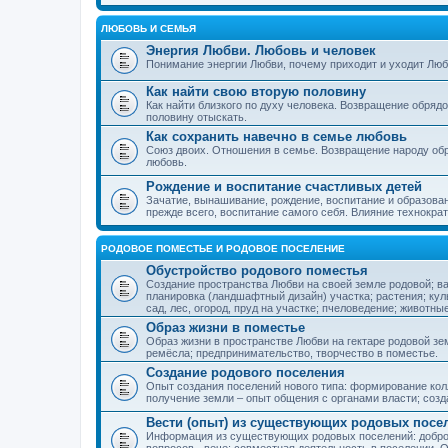
ЛЮБОВЬ И СЕМЬЯ
Энергия Любви. Любовь и человек
Понимание энергии Любви, почему приходит и уходит Люб
Как найти свою вторую половину
Как найти близкого по духу человека. Возвращение обряд
половину отыскать.
Как сохранить навечно в семье любовь
Союз двоих. Отношения в семье. Возвращение народу обр
любовь.
Рождение и воспитание счастливых детей
Зачатие, вынашивание, рождение, воспитание и образован
прежде всего, воспитание самого себя. Влияние технократ
РОДОВОЕ ПОМЕСТЬЕ И РОДОВОЕ ПОСЕЛЕНИЕ
Обустройство родового поместья
Создание пространства Любви на своей земле родовой; в
планировка (ландшафтный дизайн) участка; растения; кул
сад, лес, огород, пруд на участке; пчеловедение; животны
Образ жизни в поместье
Образ жизни в пространстве Любви на гектаре родовой зем
ремёсла; предпринимательство, творчество в поместье.
Создание родового поселения
Опыт создания поселений нового типа: формирование кол
получение земли – опыт общения с органами власти; соз
Вести (опыт) из существующих родовых посе
Информация из существующих родовых поселений: добро
вопросов - вече; совместная деятельность в поселении. О