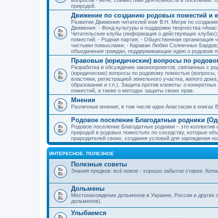
природой.
Движение по созданию родовых поместий и е
Развитие Движения читателей книг В.Н. Мегре по создан
Движения: - Фонд культуры и поддержки творчества «Анас
Читательские клубы (информация о действующих клубах)
поместий; - Родная партия; - Общественная организация 
чистыми помыслами; - Караван Любви Солнечных Бардов; 
объединения граждан, поддерживающие идею о родовом п
Правовые (юридические) вопросы по родово
Разработка и обсуждение законопроектов, связанных с 
(юридические) вопросы по родовому поместью (вопросы,
властями, регистрацией земельного участка, жилого дома
образование и т.п.). Защита против клеветы: о конкретн
поместий, а также о методах защиты своих прав.
Мнения
Различные мнения, в том числе идеи Анастасии в книгах В
Родовое поселение Благодатные родники (Оде
Родовое поселение Благодатные родники – это коллектив
природой в родовых поместьях по соседству, которые об
прародителей своих, создания условий для зарождения н
ИНТЕРЕСНОЕ. ПОЛЕЗНОЕ
Полезные советы
Знания предков: всё новое - хорошо забытое старое. Коп
Дольмены
Местонахождение дольменов в Украине, России и других 
дольменов).
Улыбаемся