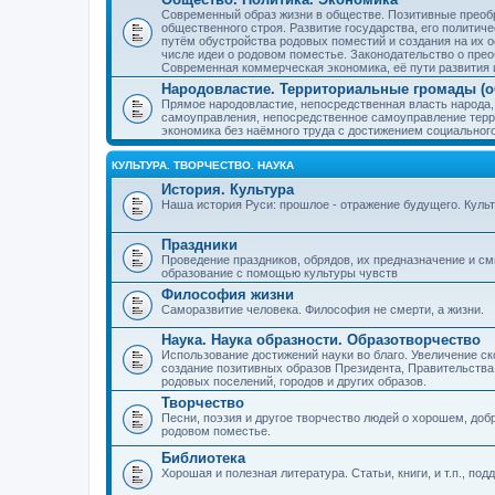
Современный образ жизни в обществе. Позитивные преобр
общественного строя. Развитие государства, его политиче
путём обустройства родовых поместий и создания на их о
числе идеи о родовом поместье. Законодательство о прео
Современная коммерческая экономика, её пути развития 
Народовластие. Территориальные громады (о
Прямое народовластие, непосредственная власть народа,
самоуправления, непосредственное самоуправление терр
экономика без наёмного труда с достижением социальног
КУЛЬТУРА. ТВОРЧЕСТВО. НАУКА
История. Культура
Наша история Руси: прошлое - отражение будущего. Куль
Праздники
Проведение праздников, обрядов, их предназначение и см
образование с помощью культуры чувств
Философия жизни
Саморазвитие человека. Философия не смерти, а жизни.
Наука. Наука образности. Образотворчество
Использование достижений науки во благо. Увеличение с
создание позитивных образов Президента, Правительства,
родовых поселений, городов и других образов.
Творчество
Песни, поэзия и другое творчество людей о хорошем, добр
родовом поместье.
Библиотека
Хорошая и полезная литература. Статьи, книги, и т.п., п