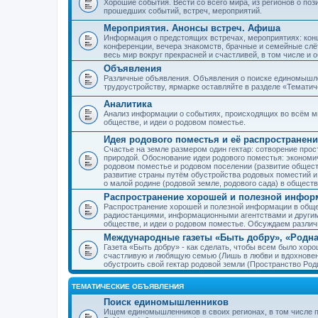
Хорошие события. Вести со всего мира, из регионов о по
прошедших событий, встреч, мероприятий.
Мероприятия. Анонсы встреч. Афиша
Информация о предстоящих встречах, мероприятиях: конце
конференции, вечера знакомств, брачные и семейные слёт
весь мир вокруг прекрасней и счастливей, в том числе и 
Объявления
Различные объявления. Объявления о поиске единомышлен
трудоустройству, ярмарке оставляйте в разделе «Темати
Аналитика
Анализ информации о событиях, происходящих во всём мир
обществе, и идеи о родовом поместье.
Идея родового поместья и её распространени
Счастье на земле размером один гектар: сотворение прос
природой. Обоснование идеи родового поместья: экономич
родовом поместье и родовом поселении (развитие обществ
развитие страны путём обустройства родовых поместий и
о малой родине (родовой земле, родового сада) в обществ
Распространение хорошей и полезной информ
Распространение хорошей и полезной информации в общес
радиостанциями, информационными агентствами и други
обществе, и идеи о родовом поместье. Обсуждаем разли
Международные газеты «Быть добру», «Родна
Газета «Быть добру» - как сделать, чтобы всем было хорош
счастливую и любящую семью (Лишь в любви и вдохновень
обустроить свой гектар родовой земли (Пространство Роди
ТЕМАТИЧЕСКИЕ ОБЪЯВЛЕНИЯ
Поиск единомышленников
Ищем единомышленников в своих регионах, в том числе п