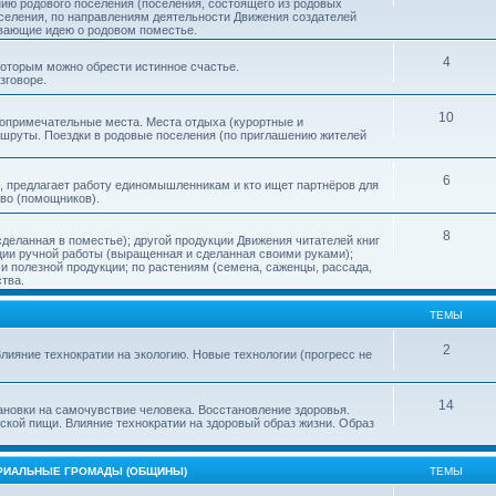
нию родового поселения (поселения, состоящего из родовых
еления, по направлениям деятельности Движения создателей
ивающие идею о родовом поместье.
4
 которым можно обрести истинное счастье.
зговоре.
10
топримечательные места. Места отдыха (курортные и
ршруты. Поездки в родовые поселения (по приглашению жителей
6
, предлагает работу единомышленникам и кто ищет партнёров для
тво (помощников).
8
деланная в поместье); другой продукции Движения читателей книг
кции ручной работы (выращенная и сделанная своими руками);
 полезной продукции; по растениям (семена, саженцы, рассада,
ства.
ТЕМЫ
2
лияние технократии на экологию. Новые технологии (прогресс не
14
ановки на самочувствие человека. Восстановление здоровья.
ской пищи. Влияние технократии на здоровый образ жизни. Образ
ОРИАЛЬНЫЕ ГРОМАДЫ (ОБЩИНЫ)
ТЕМЫ