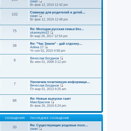
swan
П
Вт фев 12, 2019 12:42 pm
е
р
Семинар для родителей и детей…
102
е
swan
й
П
Вт фев 12, 2019 12:48 pm
т
е
и
р
к
Re: Молодая русская семья без…
е
75
п
skameykin22
й
П
о
Вт мар 28, 2017 12:54 pm
т
е
с
и
р
л
к
Re: "Час Земли" - дай отдохну…
38
е
е
п
Алёна 17
й
д
П
о
Чт сен 02, 2010 4:58 pm
т
н
е
с
и
е
р
л
Вячеслав Богданов
6
к
м
е
е
П
Вс июн 01, 2008 3:12 pm
п
у
й
д
е
о
с
т
н
р
с
о
и
е
е
л
о
к
м
й
е
б
п
у
т
д
щ
о
Увеличим позитивную информаци…
с
и
7
н
е
с
Вячеслав Богданов
о
к
е
н
П
л
Пт мар 01, 2013 9:25 am
о
п
м
и
е
е
б
о
у
ю
р
д
щ
с
Re: Новые выпуски газет
с
е
н
е
л
96
МаксКраснов
о
й
е
н
е
П
Вт фев 26, 2019 6:24 pm
о
т
м
и
д
е
б
и
у
ю
н
р
щ
к
с
е
е
е
п
о
м
СООБЩЕНИЯ
ПОСЛЕДНЕЕ СООБЩЕНИЕ
й
н
о
о
у
т
и
с
б
с
Re: Существующие родовые посе…
и
ю
30
л
щ
о
swan
к
е
е