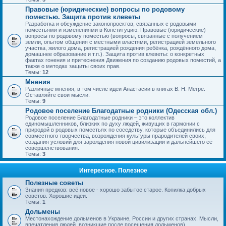
Правовые (юридические) вопросы по родовому
поместью. Защита против клеветы
Разработка и обсуждение законопроектов, связанных с родовыми
поместьями и изменениями в Конституцию. Правовые (юридические)
вопросы по родовому поместью (вопросы, связанные с получением
земли, опытом общения с местными властями, регистрацией земельного
участка, жилого дома, регистрацией рождения ребёнка, рождённого дома,
домашнее образование и т.п.). Защита против клеветы: о конкретных
фактах гонения и притеснения Движения по созданию родовых поместий, а
также о методах защиты своих прав.
Темы:
12
Мнения
Различные мнения, в том числе идеи Анастасии в книгах В. Н. Мегре.
Оставляйте свои мысли.
Темы:
9
Родовое поселение Благодатные родники (Одесская обл.)
Родовое поселение Благодатные родники – это коллектив
единомышленников, близких по духу людей, живущих в гармонии с
природой в родовых поместьях по соседству, которые объединились для
совместного творчества, возрождения культуры прародителей своих,
создания условий для зарождения новой цивилизации и дальнейшего её
совершенствования.
Темы:
3
Интересное. Полезное
Полезные советы
Знания предков: всё новое - хорошо забытое старое. Копилка добрых
советов. Хорошие идеи.
Темы:
1
Дольмены
Местонахождение дольменов в Украине, России и других странах. Мысли,
впечатления людей, возникшие после посещения дольменов).