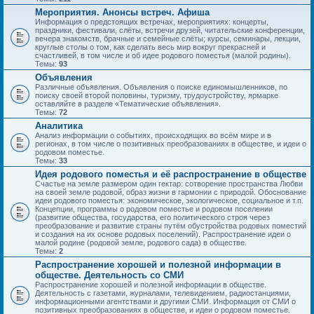
Мероприятия. Анонсы встреч. Афиша
Информация о предстоящих встречах, мероприятиях: концерты,
праздники, фестивали, слёты, встречи друзей, читательские конференции,
вечера знакомств, брачные и семейные слёты; курсы, семинары, лекции,
круглые столы о том, как сделать весь мир вокруг прекрасней и
счастливей, в том числе и об идее родового поместья (малой родины).
Темы:
93
Объявления
Различные объявления. Объявления о поиске единомышленников, по
поиску своей второй половины, туризму, трудоустройству, ярмарке
оставляйте в разделе «Тематические объявления».
Темы:
72
Аналитика
Анализ информации о событиях, происходящих во всём мире и в
регионах, в том числе о позитивных преобразованиях в обществе, и идеи о
родовом поместье.
Темы:
33
Идея родового поместья и её распространение в обществе
Счастье на земле размером один гектар: сотворение пространства Любви
на своей земле родовой, образ жизни в гармонии с природой. Обоснование
идеи родового поместья: экономическое, экологическое, социальное и т.п.
Концепции, программы о родовом поместье и родовом поселении
(развитие общества, государства, его политического строя через
преобразование и развитие страны путём обустройства родовых поместий
и создания на их основе родовых поселений). Распространение идеи о
малой родине (родовой земле, родового сада) в обществе.
Темы:
2
Распространение хорошей и полезной информации в
обществе. Деятельность со СМИ
Распространение хорошей и полезной информации в обществе.
Деятельность с газетами, журналами, телевидением, радиостанциями,
информационными агентствами и другими СМИ. Информация от СМИ о
позитивных преобразованиях в обществе, и идеи о родовом поместье.