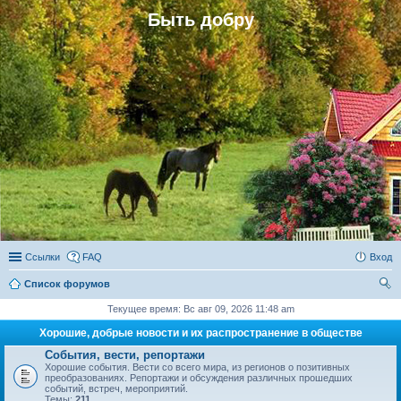
Быть добру
Ссылки
FAQ
Вход
Список форумов
ои
Текущее время: Вс авг 09, 2026 11:48 am
ск
Хорошие, добрые новости и их распространение в обществе
События, вести, репортажи
Хорошие события. Вести со всего мира, из регионов о позитивных
преобразованиях. Репортажи и обсуждения различных прошедших
событий, встреч, мероприятий.
Темы:
211