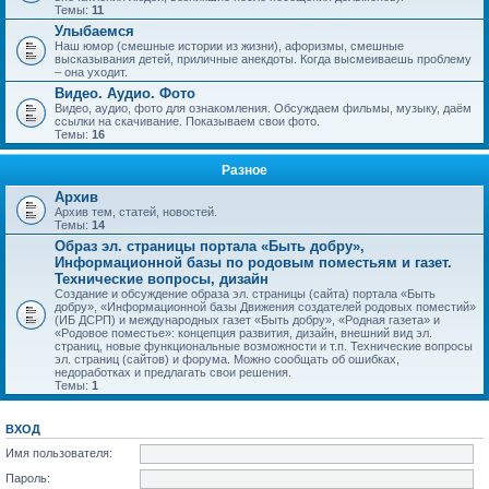
Темы:
11
Улыбаемся
Наш юмор (смешные истории из жизни), афоризмы, смешные
высказывания детей, приличные анекдоты. Когда высмеиваешь проблему
– она уходит.
Видео. Аудио. Фото
Видео, аудио, фото для ознакомления. Обсуждаем фильмы, музыку, даём
ссылки на скачивание. Показываем свои фото.
Темы:
16
Разное
Архив
Архив тем, статей, новостей.
Темы:
14
Образ эл. страницы портала «Быть добру»,
Информационной базы по родовым поместьям и газет.
Технические вопросы, дизайн
Создание и обсуждение образа эл. страницы (сайта) портала «Быть
добру», «Информационной базы Движения создателей родовых поместий»
(ИБ ДСРП) и международных газет «Быть добру», «Родная газета» и
«Родовое поместье»: концепция развития, дизайн, внешний вид эл.
страниц, новые функциональные возможности и т.п. Технические вопросы
эл. страниц (сайтов) и форума. Можно сообщать об ошибках,
недоработках и предлагать свои решения.
Темы:
1
ВХОД
Имя пользователя:
Пароль: