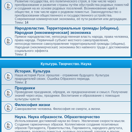
Развитие государства, его политического строя, в том числе через
преобразование и развитие страны путём обустройства родовых поместий
и создания на их основе родовых поселений. Возникновение идей в
обществе, в том числе идеи о родовом поместье. Законодательство о
преобразовании общественного и государственного устройства.
Современная коммерческая экономика, её пути развития или деградации.
Темы:
14
Народовластие. Территориальные громады (общины).
Народная (некоммерческая) экономика
Прямое народовластие, непосредственная власть народа, права человека,
права народа. Первичный субъект местного самоуправления,
непосредственное самоуправление территориальной громады (общины).
Народная (некоммерческая) экономика без наёмного труда с достижением
социального эффекта
Темы:
2
Культура. Творчество. Наука
История. Культура
Наша история Руси: прошлое - отражение будущего. Культура
прародителей своих. Ошибка Образного периода.
Темы:
2
Праздники
Проведение праздников, обрядов, их предназначение и смысл. Получение
знаний через игры, праздники. Воспитание и образование с помощью
культуры чувств
Философия жизни
Саморазвитие человека. Философия не смерти, а жизни.
Наука. Наука образности. Образотворчество
Использование достижений науки во благо. Увеличение скорости мысли.
Создание гармоничных образов. Коллективное создание позитивных
образов Президента, Правительства, Парламента, народного депутата,
чиновника, родового поместья, родовых поселений, городов и других