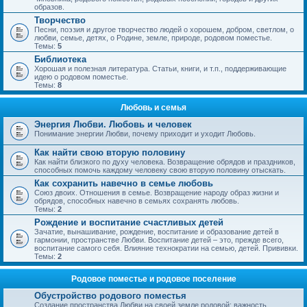
образов.
Творчество
Песни, поэзия и другое творчество людей о хорошем, добром, светлом, о
любви, семье, детях, о Родине, земле, природе, родовом поместье.
Темы:
5
Библиотека
Хорошая и полезная литература. Статьи, книги, и т.п., поддерживающие
идею о родовом поместье.
Темы:
8
Любовь и семья
Энергия Любви. Любовь и человек
Понимание энергии Любви, почему приходит и уходит Любовь.
Как найти свою вторую половину
Как найти близкого по духу человека. Возвращение обрядов и праздников,
способных помочь каждому человеку свою вторую половину отыскать.
Как сохранить навечно в семье любовь
Союз двоих. Отношения в семье. Возвращение народу образ жизни и
обрядов, способных навечно в семьях сохранять любовь.
Темы:
2
Рождение и воспитание счастливых детей
Зачатие, вынашивание, рождение, воспитание и образование детей в
гармонии, пространстве Любви. Воспитание детей – это, прежде всего,
воспитание самого себя. Влияние технократии на семью, детей. Прививки.
Темы:
2
Родовое поместье и родовое поселение
Обустройство родового поместья
Создание пространства Любви на своей земле родовой; важность