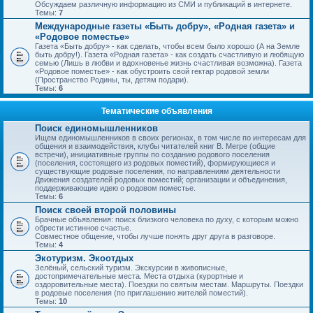
Обсуждаем различную информацию из СМИ и публикаций в интернете.
Темы:
7
Международные газеты «Быть добру», «Родная газета» и
«Родовое поместье»
Газета «Быть добру» - как сделать, чтобы всем было хорошо (А на Земле
быть добру!). Газета «Родная газета» - как создать счастливую и любящую
семью (Лишь в любви и вдохновенье жизнь счастливая возможна). Газета
«Родовое поместье» - как обустроить свой гектар родовой земли
(Пространство Родины, ты, детям подари).
Темы:
6
Тематические объявления
Поиск единомышленников
Ищем единомышленников в своих регионах, в том числе по интересам для
общения и взаимодействия, клубы читателей книг В. Мегре (общие
встречи), инициативные группы по созданию родового поселения
(поселения, состоящего из родовых поместий), формирующиеся и
существующие родовые поселения, по направлениям деятельности
Движения создателей родовых поместий; организации и объединения,
поддерживающие идею о родовом поместье.
Темы:
6
Поиск своей второй половины
Брачные объявления: поиск близкого человека по духу, с которым можно
обрести истинное счастье.
Совместное общение, чтобы лучше понять друг друга в разговоре.
Темы:
4
Экотуризм. Экоотдых
Зелёный, сельский туризм. Экскурсии в живописные,
достопримечательные места. Места отдыха (курортные и
оздоровительные места). Поездки по святым местам. Маршруты. Поездки
в родовые поселения (по приглашению жителей поместий).
Темы:
10