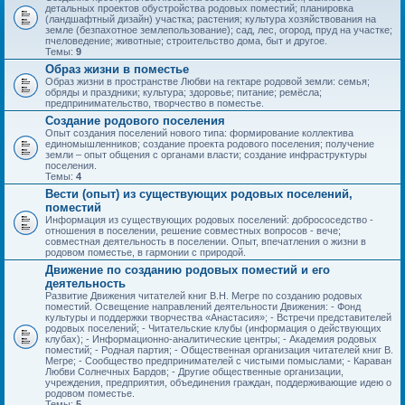
детальных проектов обустройства родовых поместий; планировка
(ландшафтный дизайн) участка; растения; культура хозяйствования на
земле (безпахотное землепользование); сад, лес, огород, пруд на участке;
пчеловедение; животные; строительство дома, быт и другое.
Темы:
9
Образ жизни в поместье
Образ жизни в пространстве Любви на гектаре родовой земли: семья;
обряды и праздники; культура; здоровье; питание; ремёсла;
предпринимательство, творчество в поместье.
Создание родового поселения
Опыт создания поселений нового типа: формирование коллектива
единомышленников; создание проекта родового поселения; получение
земли – опыт общения с органами власти; создание инфраструктуры
поселения.
Темы:
4
Вести (опыт) из существующих родовых поселений,
поместий
Информация из существующих родовых поселений: добрососедство -
отношения в поселении, решение совместных вопросов - вече;
совместная деятельность в поселении. Опыт, впечатления о жизни в
родовом поместье, в гармонии с природой.
Движение по созданию родовых поместий и его
деятельность
Развитие Движения читателей книг В.Н. Мегре по созданию родовых
поместий. Освещение направлений деятельности Движения: - Фонд
культуры и поддержки творчества «Анастасия»; - Встречи представителей
родовых поселений; - Читательские клубы (информация о действующих
клубах); - Информационно-аналитические центры; - Академия родовых
поместий; - Родная партия; - Общественная организация читателей книг В.
Мегре; - Сообщество предпринимателей с чистыми помыслами; - Караван
Любви Солнечных Бардов; - Другие общественные организации,
учреждения, предприятия, объединения граждан, поддерживающие идею о
родовом поместье.
Темы:
5