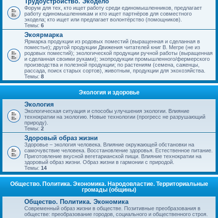
Трудоустройство. Экодело
Форум для тех, кто ищет работу среди единомышленников, предлагает
работу единомышленникам и кто ищет партнёров для совместного
экодела; кто ищет или предлагает волонтёрство (помощников).
Темы:
6
Экоярмарка
Ярмарка продукции из родовых поместий (выращенная и сделанная в
поместье); другой продукции Движения читателей книг В. Мегре (не из
родовых поместий); экологической продукции ручной работы (выращенная
и сделанная своими руками); экопродукции промышленного/фермерского
производства и полезной продукции; по растениям (семена, саженцы,
рассада, поиск старых сортов), животным, продукции для экохозяйства.
Темы:
8
Экология и здоровье
Экология
Экологическая ситуация и способы улучшения экологии. Влияние
технократии на экологию. Новые технологии (прогресс не разрушающий
природу).
Темы:
2
Здоровый образ жизни
Здоровье – экология человека. Влияние окружающей обстановки на
самочувствие человека. Восстановление здоровья. Естественное питание.
Приготовление вкусной вегетарианской пищи. Влияние технократии на
здоровый образ жизни. Образ жизни в гармонии с природой.
Темы:
14
Общество. Политика. Экономика. Народовластие. Территориальные
громады (общины)
Общество. Политика. Экономика
Современный образ жизни в обществе. Позитивные преобразования в
обществе: преобразование городов, социального и общественного строя.