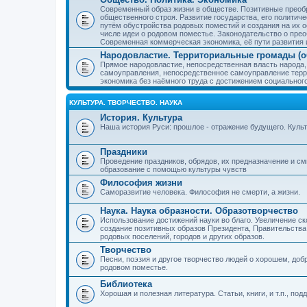
Современный образ жизни в обществе. Позитивные преобр
общественного строя. Развитие государства, его политиче
путём обустройства родовых поместий и создания на их о
числе идеи о родовом поместье. Законодательство о прео
Современная коммерческая экономика, её пути развития 
Народовластие. Территориальные громады (о
Прямое народовластие, непосредственная власть народа,
самоуправления, непосредственное самоуправление терр
экономика без наёмного труда с достижением социальног
КУЛЬТУРА. ТВОРЧЕСТВО. НАУКА
История. Культура
Наша история Руси: прошлое - отражение будущего. Куль
Праздники
Проведение праздников, обрядов, их предназначение и см
образование с помощью культуры чувств
Философия жизни
Саморазвитие человека. Философия не смерти, а жизни.
Наука. Наука образности. Образотворчество
Использование достижений науки во благо. Увеличение с
создание позитивных образов Президента, Правительства,
родовых поселений, городов и других образов.
Творчество
Песни, поэзия и другое творчество людей о хорошем, добр
родовом поместье.
Библиотека
Хорошая и полезная литература. Статьи, книги, и т.п., п