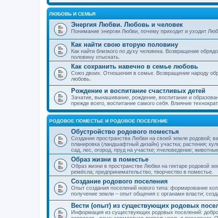
ЛЮБОВЬ И СЕМЬЯ
Энергия Любви. Любовь и человек
Понимание энергии Любви, почему приходит и уходит Люб
Как найти свою вторую половину
Как найти близкого по духу человека. Возвращение обряд
половину отыскать.
Как сохранить навечно в семье любовь
Союз двоих. Отношения в семье. Возвращение народу обр
любовь.
Рождение и воспитание счастливых детей
Зачатие, вынашивание, рождение, воспитание и образован
прежде всего, воспитание самого себя. Влияние технократ
РОДОВОЕ ПОМЕСТЬЕ И РОДОВОЕ ПОСЕЛЕНИЕ
Обустройство родового поместья
Создание пространства Любви на своей земле родовой; в
планировка (ландшафтный дизайн) участка; растения; кул
сад, лес, огород, пруд на участке; пчеловедение; животны
Образ жизни в поместье
Образ жизни в пространстве Любви на гектаре родовой зем
ремёсла; предпринимательство, творчество в поместье.
Создание родового поселения
Опыт создания поселений нового типа: формирование кол
получение земли – опыт общения с органами власти; соз
Вести (опыт) из существующих родовых посе
Информация из существующих родовых поселений: добро
вопросов - вече; совместная деятельность в поселении. О