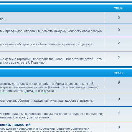
ТЕМЫ
0
овь.
0
ов и праздников, способных помочь каждому человеку свою вторую
2
аз жизни и обрядов, способных навечно в семьях сохранять
2
ие детей в гармонии, пространстве Любви. Воспитание детей – это,
ии на семью, детей. Прививки.
ТЕМЫ
9
ажность детальных проектов обустройства родовых поместий;
ьтура хозяйствования на земле (безпахотное землепользование);
е; строительство дома, быт и другое.
0
ли: семья; обряды и праздники; культура; здоровье; питание;
4
лектива единомышленников; создание проекта родового поселения;
дание инфраструктуры поселения.
лений, поместий
0
соседство - отношения в поселении, решение совместных
пыт, впечатления о жизни в родовом поместье, в гармонии с