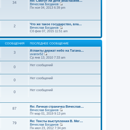
Re: Смогут ли дети анастасиев…
с
и
е
34
о
Вячеслав Богданов
л
к
н
о
П
Пн ноя 04, 2013 6:39 pm
е
п
и
б
е
д
о
ю
щ
р
н
с
е
е
е
л
н
й
м
е
и
Что же такое государство, вла…
т
у
2
д
ю
Вячеслав Богданов
и
с
н
П
Сб фев 07, 2015 11:51 am
к
о
е
е
п
о
м
р
о
б
у
е
с
щ
с
СООБЩЕНИЯ
ПОСЛЕДНЕЕ СООБЩЕНИЕ
й
л
е
о
т
е
н
о
Атланты держат небо на Тагана…
и
3
д
и
б
uvarov52
к
н
ю
П
щ
Ср янв 13, 2010 7:33 am
п
е
е
е
о
м
р
н
Нет сообщений
с
у
0
е
и
л
с
й
ю
е
о
т
д
о
и
Нет сообщений
н
0
б
к
е
щ
п
м
е
о
у
Нет сообщений
н
0
с
с
и
л
о
ю
е
о
д
б
н
Re: Личная страничка Вячеслав…
щ
87
е
Вячеслав Богданов
е
м
П
Пт мар 01, 2019 9:13 pm
н
у
е
и
с
р
Re: Тексты выступления В. Мег…
ю
79
о
е
Вячеслав Богданов
о
й
П
Пн июл 23, 2012 7:34 pm
б