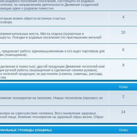
нию родового поселения (поселения, состоящего из родовых
еления, по направлениям деятельности Движения создателей
ивающие идею о родовом поместье.
4
 которым можно обрести истинное счастье.
зговоре.
10
топримечательные места. Места отдыха (курортные и
ршруты. Поездки в родовые поселения (по приглашению жителей
6
, предлагает работу единомышленникам и кто ищет партнёров для
тво (помощников).
8
деланная в поместье); другой продукции Движения читателей книг
кции ручной работы (выращенная и сделанная своими руками);
 полезной продукции; по растениям (семена, саженцы, рассада,
ства.
ТЕМЫ
2
лияние технократии на экологию. Новые технологии (прогресс не
14
ановки на самочувствие человека. Восстановление здоровья.
ской пищи. Влияние технократии на здоровый образ жизни. Образ
ОРИАЛЬНЫЕ ГРОМАДЫ (ОБЩИНЫ)
ТЕМЫ