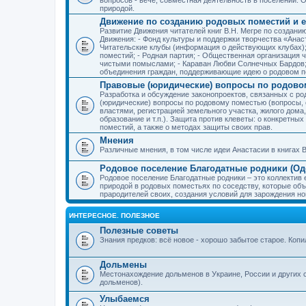
природой.
Движение по созданию родовых поместий и е
Развитие Движения читателей книг В.Н. Мегре по создан
Движения: - Фонд культуры и поддержки творчества «Анас
Читательские клубы (информация о действующих клубах)
поместий; - Родная партия; - Общественная организация 
чистыми помыслами; - Караван Любви Солнечных Бардов; 
объединения граждан, поддерживающие идею о родовом п
Правовые (юридические) вопросы по родово
Разработка и обсуждение законопроектов, связанных с 
(юридические) вопросы по родовому поместью (вопросы,
властями, регистрацией земельного участка, жилого дома
образование и т.п.). Защита против клеветы: о конкретн
поместий, а также о методах защиты своих прав.
Мнения
Различные мнения, в том числе идеи Анастасии в книгах В
Родовое поселение Благодатные родники (Оде
Родовое поселение Благодатные родники – это коллектив
природой в родовых поместьях по соседству, которые об
прародителей своих, создания условий для зарождения н
ИНТЕРЕСНОЕ. ПОЛЕЗНОЕ
Полезные советы
Знания предков: всё новое - хорошо забытое старое. Коп
Дольмены
Местонахождение дольменов в Украине, России и других 
дольменов).
Улыбаемся