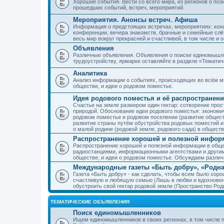
Хорошие события. Вести со всего мира, из регионов о по
прошедших событий, встреч, мероприятий.
Мероприятия. Анонсы встреч. Афиша
Информация о предстоящих встречах, мероприятиях: конце
конференции, вечера знакомств, брачные и семейные слёт
весь мир вокруг прекрасней и счастливей, в том числе и 
Объявления
Различные объявления. Объявления о поиске единомышлен
трудоустройству, ярмарке оставляйте в разделе «Темати
Аналитика
Анализ информации о событиях, происходящих во всём мир
обществе, и идеи о родовом поместье.
Идея родового поместья и её распространени
Счастье на земле размером один гектар: сотворение прос
природой. Обоснование идеи родового поместья: экономич
родовом поместье и родовом поселении (развитие обществ
развитие страны путём обустройства родовых поместий и
о малой родине (родовой земле, родового сада) в обществ
Распространение хорошей и полезной информ
Распространение хорошей и полезной информации в общес
радиостанциями, информационными агентствами и други
обществе, и идеи о родовом поместье. Обсуждаем разли
Международные газеты «Быть добру», «Родна
Газета «Быть добру» - как сделать, чтобы всем было хорош
счастливую и любящую семью (Лишь в любви и вдохновень
обустроить свой гектар родовой земли (Пространство Роди
ТЕМАТИЧЕСКИЕ ОБЪЯВЛЕНИЯ
Поиск единомышленников
Ищем единомышленников в своих регионах, в том числе п