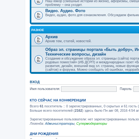
Наш юмор (смешные истории из жизни), афоризмы, смеш
проблему – она уходит.
Видео. Аудио. Фото
Видео, аудио, фото для ознакомления. Обсуждаем фильмы
РАЗНОЕ
Архив
Архив тем, статей, новостей.
Образ эл. страницы портала «Быть добру», 
Технические вопросы, дизайн
Создание и обсуждение образа эл. страницы (сайта) пор
родовых поместий» (ИБ ДСРП) и международных газет «Бы
развития, дизайн, внешний вид эл. страниц, новые функци
(сайтов) и форума. Можно сообщать об ошибках, недорабо
ВХОД
Имя пользователя:
Пароль:
КТО СЕЙЧАС НА КОНФЕРЕНЦИИ
Всего
61
посетитель :: 0 зарегистрированных, 0 скрытых и 61 гость
Больше всего посетителей (
2162
) здесь было Пн авг 08, 2016 4:54 a
Зарегистрированные пользователи: нет зарегистрированных польз
Легенда:
Администраторы
,
Супермодераторы
ДНИ РОЖДЕНИЯ