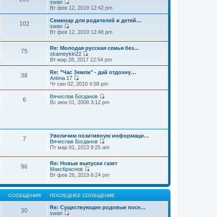
swan
П
Вт фев 12, 2019 12:42 pm
е
р
Семинар для родителей и детей…
102
е
swan
й
П
Вт фев 12, 2019 12:48 pm
т
е
и
р
к
Re: Молодая русская семья без…
е
75
п
skameykin22
й
П
о
Вт мар 28, 2017 12:54 pm
т
е
с
и
р
л
к
Re: "Час Земли" - дай отдохну…
38
е
е
п
Алёна 17
й
д
П
о
Чт сен 02, 2010 4:58 pm
т
н
е
с
и
е
р
л
Вячеслав Богданов
6
к
м
е
е
П
Вс июн 01, 2008 3:12 pm
п
у
й
д
е
о
с
т
н
р
с
о
и
е
е
л
о
к
м
й
е
б
п
у
т
д
щ
о
Увеличим позитивную информаци…
с
и
7
н
е
с
Вячеслав Богданов
о
к
е
н
П
л
Пт мар 01, 2013 9:25 am
о
п
м
и
е
е
б
о
у
ю
р
д
щ
с
Re: Новые выпуски газет
с
е
н
е
л
96
МаксКраснов
о
й
е
н
е
П
Вт фев 26, 2019 6:24 pm
о
т
м
и
д
е
б
и
у
ю
н
р
щ
к
с
е
е
е
п
о
м
СООБЩЕНИЯ
ПОСЛЕДНЕЕ СООБЩЕНИЕ
й
н
о
о
у
т
и
с
б
с
Re: Существующие родовые посе…
и
ю
30
л
щ
о
swan
к
е
е