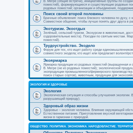
В. Мегре (общие встречи), инициативные группы по созда
поместий), формирующиеся и существующие родовые пос
родовых поместий; организации и объединения, поддерж
Поиск своей второй половины
Брачные объявления: поиск близкого человека по духу, с
Совместное общение, чтобы лучше понять друг друга в ра
Экотуризм. Экоотдых
Зелёный, сельский туризм. Экскурсии в живописные, дос
оздоровительные места). Поездки по святым местам. Ма
поместий).
Трудоустройство. Экодело
Форум для тех, кто ищет работу среди единомышленников
совместного экодела; кто ищет или предлагает волонтёрс
Экоярмарка
Ярмарка продукции из родовых поместий (выращенная и с
В. Мегре (не из родовых поместий); экологической проду
экопродукции промышленного/фермерского производства и
поиск старых сортов), животным, продукции для экохозяй
ЭКОЛОГИЯ И ЗДОРОВЬЕ
Экология
Экологическая ситуация и способы улучшения экологии. В
разрушающий природу).
Здоровый образ жизни
Здоровье – экология человека. Влияние окружающей обст
Естественное питание. Приготовление вкусной вегетариан
жизни в гармонии с природой.
ОБЩЕСТВО. ПОЛИТИКА. ЭКОНОМИКА. НАРОДОВЛАСТИЕ. ТЕРРИТ
Общество. Политика. Экономика