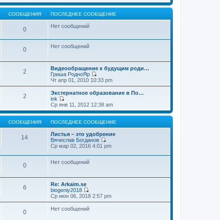
т
е
щ
и
р
е
к
е
СООБЩЕНИЯ
ПОСЛЕДНЕЕ СООБЩЕНИЕ
н
п
й
и
о
т
Нет сообщений
0
ю
с
и
л
к
е
п
Нет сообщений
д
о
0
н
с
е
л
м
е
Видеообращение к будущим роди…
2
у
д
Гриша РодноЯр
с
н
П
Чт апр 01, 2010 10:33 pm
о
е
е
о
м
р
Экстернатное образование в По…
б
2
у
е
ink
щ
с
й
П
Ср янв 11, 2012 12:38 am
е
о
т
е
н
о
и
р
и
б
к
е
СООБЩЕНИЯ
ПОСЛЕДНЕЕ СООБЩЕНИЕ
ю
щ
п
й
е
о
т
Листья – это удобрение
14
н
с
и
Вячеслав Богданов
и
л
к
П
Ср мар 02, 2016 4:01 pm
ю
е
п
е
д
о
р
н
Нет сообщений
с
е
0
е
л
й
м
е
т
у
д
и
Re: Arkaim.se
с
н
к
6
biogeniy2018
о
е
п
П
Ср июн 06, 2018 2:57 pm
о
м
о
е
б
у
с
р
Нет сообщений
щ
с
л
0
е
е
о
е
й