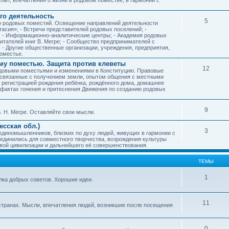
го деятельность
5
ию родовых поместий. Освещение направлений деятельности
тасия»; - Встречи представителей родовых поселений; -
; - Информационно-аналитические центры; - Академия родовых
читателей книг В. Мегре; - Сообщество предпринимателей с
- Другие общественные организации, учреждения, предприятия,
оместье.
му поместью. Защита против клеветы
12
родовыми поместьями и изменениями в Конституцию. Правовые
 связанные с получением земли, опытом общения с местными
, регистрацией рождения ребёнка, рождённого дома, домашнее
ых фактах гонения и притеснения Движения по созданию родовых
9
. Н. Мегре. Оставляйте свои мысли.
сская обл.)
3
 единомышленников, близких по духу людей, живущих в гармонии с
ъединились для совместного творчества, возрождения культуры
овой цивилизации и дальнейшего её совершенствования.
ТЕМЫ
1
илка добрых советов. Хорошие идеи.
11
странах. Мысли, впечатления людей, возникшие после посещения
0