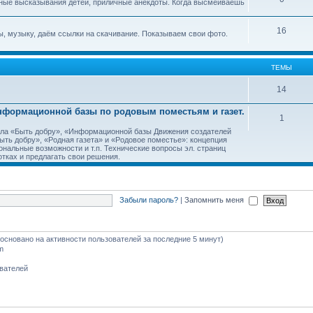
ные высказывания детей, приличные анекдоты. Когда высмеиваешь
16
, музыку, даём ссылки на скачивание. Показываем свои фото.
ТЕМЫ
14
Информационной базы по родовым поместьям и газет.
1
тала «Быть добру», «Информационной базы Движения создателей
ть добру», «Родная газета» и «Родовое поместье»: концепция
ональные возможности и т.п. Технические вопросы эл. страниц
тках и предлагать свои решения.
Забыли пароль?
|
Запомнить меня
 (основано на активности пользователей за последние 5 минут)
m
ователей