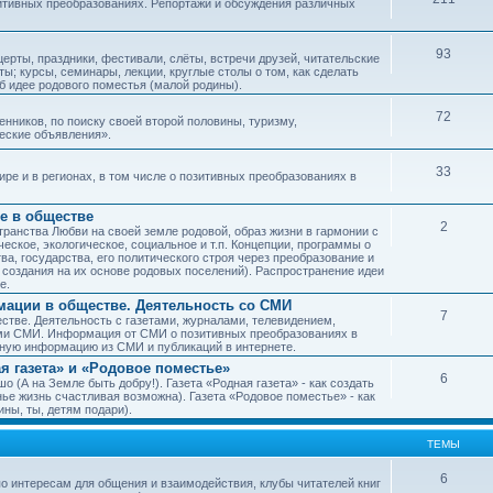
зитивных преобразованиях. Репортажи и обсуждения различных
93
рты, праздники, фестивали, слёты, встречи друзей, читательские
ы; курсы, семинары, лекции, круглые столы о том, как сделать
об идее родового поместья (малой родины).
72
ников, по поиску своей второй половины, туризму,
ческие объявления».
33
е и в регионах, в том числе о позитивных преобразованиях в
е в обществе
2
транства Любви на своей земле родовой, образ жизни в гармонии с
еское, экологическое, социальное и т.п. Концепции, программы о
а, государства, его политического строя через преобразование и
 создания на их основе родовых поселений). Распространение идеи
е.
ации в обществе. Деятельность со СМИ
7
тве. Деятельность с газетами, журналами, телевидением,
ми СМИ. Информация от СМИ о позитивных преобразованиях в
чную информацию из СМИ и публикаций в интернете.
я газета» и «Родовое поместье»
6
о (А на Земле быть добру!). Газета «Родная газета» - как создать
е жизнь счастливая возможна). Газета «Родовое поместье» - как
ны, ты, детям подари).
ТЕМЫ
6
о интересам для общения и взаимодействия, клубы читателей книг