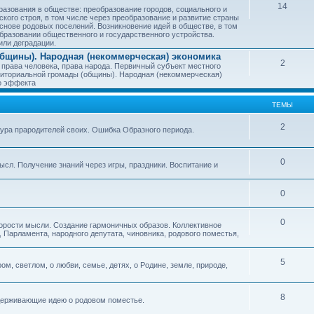
14
азования в обществе: преобразование городов, социального и
ского строя, в том числе через преобразование и развитие страны
снове родовых поселений. Возникновение идей в обществе, в том
бразовании общественного и государственного устройства.
или деградации.
бщины). Народная (некоммерческая) экономика
2
 права человека, права народа. Первичный субъект местного
иториальной громады (общины). Народная (некоммерческая)
о эффекта
ТЕМЫ
2
тура прародителей своих. Ошибка Образного периода.
0
ысл. Получение знаний через игры, праздники. Воспитание и
0
0
корости мысли. Создание гармоничных образов. Коллективное
 Парламента, народного депутата, чиновника, родового поместья,
5
ом, светлом, о любви, семье, детях, о Родине, земле, природе,
8
оддерживающие идею о родовом поместье.