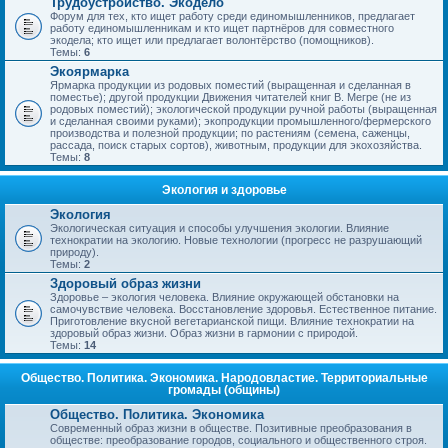
Трудоустройство. Экодело
Форум для тех, кто ищет работу среди единомышленников, предлагает
работу единомышленникам и кто ищет партнёров для совместного
экодела; кто ищет или предлагает волонтёрство (помощников).
Темы:
6
Экоярмарка
Ярмарка продукции из родовых поместий (выращенная и сделанная в
поместье); другой продукции Движения читателей книг В. Мегре (не из
родовых поместий); экологической продукции ручной работы (выращенная
и сделанная своими руками); экопродукции промышленного/фермерского
производства и полезной продукции; по растениям (семена, саженцы,
рассада, поиск старых сортов), животным, продукции для экохозяйства.
Темы:
8
Экология и здоровье
Экология
Экологическая ситуация и способы улучшения экологии. Влияние
технократии на экологию. Новые технологии (прогресс не разрушающий
природу).
Темы:
2
Здоровый образ жизни
Здоровье – экология человека. Влияние окружающей обстановки на
самочувствие человека. Восстановление здоровья. Естественное питание.
Приготовление вкусной вегетарианской пищи. Влияние технократии на
здоровый образ жизни. Образ жизни в гармонии с природой.
Темы:
14
Общество. Политика. Экономика. Народовластие. Территориальные
громады (общины)
Общество. Политика. Экономика
Современный образ жизни в обществе. Позитивные преобразования в
обществе: преобразование городов, социального и общественного строя.