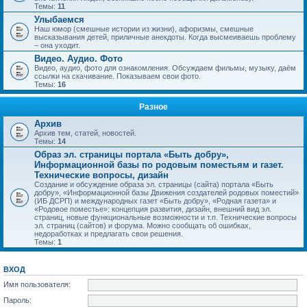
Темы:
11
Улыбаемся
Наш юмор (смешные истории из жизни), афоризмы, смешные
высказывания детей, приличные анекдоты. Когда высмеиваешь проблему
– она уходит.
Видео. Аудио. Фото
Видео, аудио, фото для ознакомления. Обсуждаем фильмы, музыку, даём
ссылки на скачивание. Показываем свои фото.
Темы:
16
Разное
Архив
Архив тем, статей, новостей.
Темы:
14
Образ эл. страницы портала «Быть добру»,
Информационной базы по родовым поместьям и газет.
Технические вопросы, дизайн
Создание и обсуждение образа эл. страницы (сайта) портала «Быть
добру», «Информационной базы Движения создателей родовых поместий»
(ИБ ДСРП) и международных газет «Быть добру», «Родная газета» и
«Родовое поместье»: концепция развития, дизайн, внешний вид эл.
страниц, новые функциональные возможности и т.п. Технические вопросы
эл. страниц (сайтов) и форума. Можно сообщать об ошибках,
недоработках и предлагать свои решения.
Темы:
1
ВХОД
Имя пользователя:
Пароль: