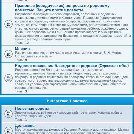
Правовые (юридические) вопросы по родовому
поместью. Защита против клеветы
Разработка и обсуждение законопроектов, связанных с родовыми
поместьями и изменениями в Конституцию. Правовые (юридические)
вопросы по родовому поместью (вопросы, связанные с получением
земли, опытом общения с местными властями, регистрацией земельного
участка, жилого дома, регистрацией рождения ребёнка, рождённого дома,
домашнее образование и т.п.). Защита против клеветы: о конкретных
фактах гонения и притеснения Движения по созданию родовых поместий, а
также о методах защиты своих прав.
Темы:
12
Мнения
Различные мнения, в том числе идеи Анастасии в книгах В. Н. Мегре.
Оставляйте свои мысли.
Темы:
9
Родовое поселение Благодатные родники (Одесская обл.)
Родовое поселение Благодатные родники – это коллектив
единомышленников, близких по духу людей, живущих в гармонии с
природой в родовых поместьях по соседству, которые объединились для
совместного творчества, возрождения культуры прародителей своих,
создания условий для зарождения новой цивилизации и дальнейшего её
совершенствования.
Темы:
3
Интересное. Полезное
Полезные советы
Знания предков: всё новое - хорошо забытое старое. Копилка добрых
советов. Хорошие идеи.
Темы:
1
Дольмены
Местонахождение дольменов в Украине, России и других странах. Мысли,
впечатления людей, возникшие после посещения дольменов).