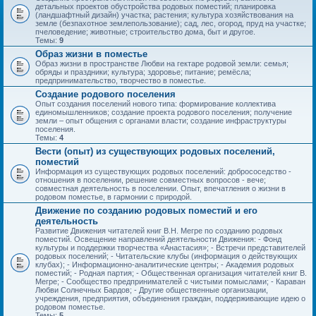
детальных проектов обустройства родовых поместий; планировка
(ландшафтный дизайн) участка; растения; культура хозяйствования на
земле (безпахотное землепользование); сад, лес, огород, пруд на участке;
пчеловедение; животные; строительство дома, быт и другое.
Темы:
9
Образ жизни в поместье
Образ жизни в пространстве Любви на гектаре родовой земли: семья;
обряды и праздники; культура; здоровье; питание; ремёсла;
предпринимательство, творчество в поместье.
Создание родового поселения
Опыт создания поселений нового типа: формирование коллектива
единомышленников; создание проекта родового поселения; получение
земли – опыт общения с органами власти; создание инфраструктуры
поселения.
Темы:
4
Вести (опыт) из существующих родовых поселений,
поместий
Информация из существующих родовых поселений: добрососедство -
отношения в поселении, решение совместных вопросов - вече;
совместная деятельность в поселении. Опыт, впечатления о жизни в
родовом поместье, в гармонии с природой.
Движение по созданию родовых поместий и его
деятельность
Развитие Движения читателей книг В.Н. Мегре по созданию родовых
поместий. Освещение направлений деятельности Движения: - Фонд
культуры и поддержки творчества «Анастасия»; - Встречи представителей
родовых поселений; - Читательские клубы (информация о действующих
клубах); - Информационно-аналитические центры; - Академия родовых
поместий; - Родная партия; - Общественная организация читателей книг В.
Мегре; - Сообщество предпринимателей с чистыми помыслами; - Караван
Любви Солнечных Бардов; - Другие общественные организации,
учреждения, предприятия, объединения граждан, поддерживающие идею о
родовом поместье.
Темы:
5