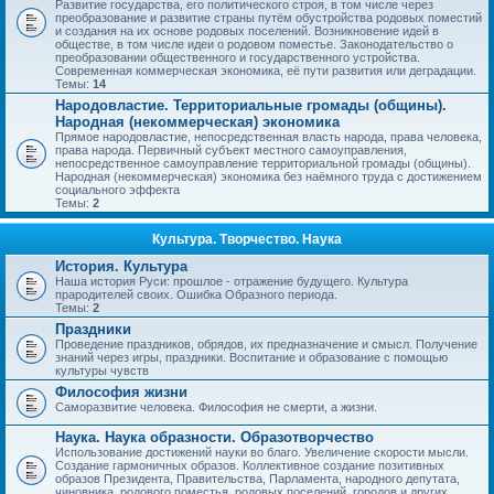
Развитие государства, его политического строя, в том числе через
преобразование и развитие страны путём обустройства родовых поместий
и создания на их основе родовых поселений. Возникновение идей в
обществе, в том числе идеи о родовом поместье. Законодательство о
преобразовании общественного и государственного устройства.
Современная коммерческая экономика, её пути развития или деградации.
Темы:
14
Народовластие. Территориальные громады (общины).
Народная (некоммерческая) экономика
Прямое народовластие, непосредственная власть народа, права человека,
права народа. Первичный субъект местного самоуправления,
непосредственное самоуправление территориальной громады (общины).
Народная (некоммерческая) экономика без наёмного труда с достижением
социального эффекта
Темы:
2
Культура. Творчество. Наука
История. Культура
Наша история Руси: прошлое - отражение будущего. Культура
прародителей своих. Ошибка Образного периода.
Темы:
2
Праздники
Проведение праздников, обрядов, их предназначение и смысл. Получение
знаний через игры, праздники. Воспитание и образование с помощью
культуры чувств
Философия жизни
Саморазвитие человека. Философия не смерти, а жизни.
Наука. Наука образности. Образотворчество
Использование достижений науки во благо. Увеличение скорости мысли.
Создание гармоничных образов. Коллективное создание позитивных
образов Президента, Правительства, Парламента, народного депутата,
чиновника, родового поместья, родовых поселений, городов и других