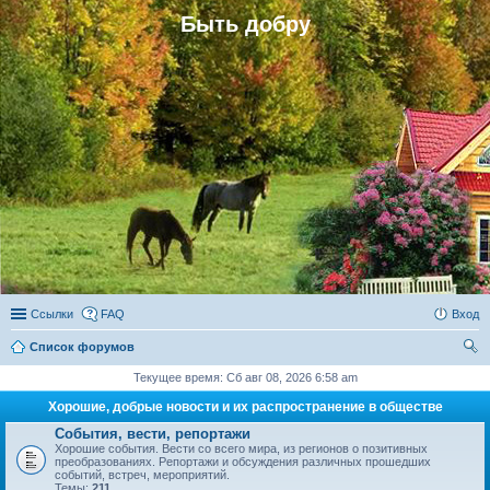
Быть добру
Ссылки
FAQ
Вход
Список форумов
ои
Текущее время: Сб авг 08, 2026 6:58 am
ск
Хорошие, добрые новости и их распространение в обществе
События, вести, репортажи
Хорошие события. Вести со всего мира, из регионов о позитивных
преобразованиях. Репортажи и обсуждения различных прошедших
событий, встреч, мероприятий.
Темы:
211