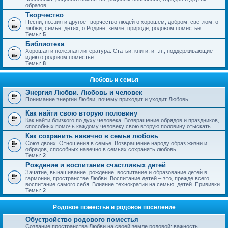
образов.
Творчество
Песни, поэзия и другое творчество людей о хорошем, добром, светлом, о
любви, семье, детях, о Родине, земле, природе, родовом поместье.
Темы:
5
Библиотека
Хорошая и полезная литература. Статьи, книги, и т.п., поддерживающие
идею о родовом поместье.
Темы:
8
Любовь и семья
Энергия Любви. Любовь и человек
Понимание энергии Любви, почему приходит и уходит Любовь.
Как найти свою вторую половину
Как найти близкого по духу человека. Возвращение обрядов и праздников,
способных помочь каждому человеку свою вторую половину отыскать.
Как сохранить навечно в семье любовь
Союз двоих. Отношения в семье. Возвращение народу образ жизни и
обрядов, способных навечно в семьях сохранять любовь.
Темы:
2
Рождение и воспитание счастливых детей
Зачатие, вынашивание, рождение, воспитание и образование детей в
гармонии, пространстве Любви. Воспитание детей – это, прежде всего,
воспитание самого себя. Влияние технократии на семью, детей. Прививки.
Темы:
2
Родовое поместье и родовое поселение
Обустройство родового поместья
Создание пространства Любви на своей земле родовой; важность