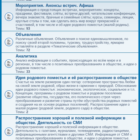
Мероприятия. Анонсы встреч. Афиша
Информация о предстоящих встречах, мероприятиях: концерты,
праздники, фестивали, слёты, встречи друзей, читательские конференции,
вечера знакомств, брачные и семейные слёты; курсы, семинары, лекции,
круглые столы о том, как сделать весь мир вокруг прекрасней и
счастливей, в том числе и об идее родового поместья (малой родины).
Темы:
93
Объявления
Различные объявления. Объявления о поиске единомышленников, по
поиску своей второй половины, туризму, трудоустройству, ярмарке
оставляйте в разделе «Тематические объявления».
Темы:
72
Аналитика
Анализ информации о событиях, происходящих во всём мире и в
регионах, в том числе о позитивных преобразованиях в обществе, и идеи о
родовом поместье.
Темы:
33
Идея родового поместья и её распространение в обществе
Счастье на земле размером один гектар: сотворение пространства Любви
на своей земле родовой, образ жизни в гармонии с природой. Обоснование
идеи родового поместья: экономическое, экологическое, социальное и т.п.
Концепции, программы о родовом поместье и родовом поселении
(развитие общества, государства, его политического строя через
преобразование и развитие страны путём обустройства родовых поместий
и создания на их основе родовых поселений). Распространение идеи о
малой родине (родовой земле, родового сада) в обществе.
Темы:
2
Распространение хорошей и полезной информации в
обществе. Деятельность со СМИ
Распространение хорошей и полезной информации в обществе.
Деятельность с газетами, журналами, телевидением, радиостанциями,
информационными агентствами и другими СМИ. Информация от СМИ о
позитивных преобразованиях в обществе, и идеи о родовом поместье.