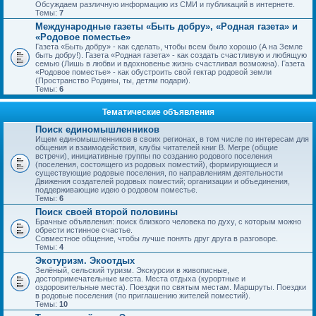
Обсуждаем различную информацию из СМИ и публикаций в интернете.
Темы:
7
Международные газеты «Быть добру», «Родная газета» и
«Родовое поместье»
Газета «Быть добру» - как сделать, чтобы всем было хорошо (А на Земле
быть добру!). Газета «Родная газета» - как создать счастливую и любящую
семью (Лишь в любви и вдохновенье жизнь счастливая возможна). Газета
«Родовое поместье» - как обустроить свой гектар родовой земли
(Пространство Родины, ты, детям подари).
Темы:
6
Тематические объявления
Поиск единомышленников
Ищем единомышленников в своих регионах, в том числе по интересам для
общения и взаимодействия, клубы читателей книг В. Мегре (общие
встречи), инициативные группы по созданию родового поселения
(поселения, состоящего из родовых поместий), формирующиеся и
существующие родовые поселения, по направлениям деятельности
Движения создателей родовых поместий; организации и объединения,
поддерживающие идею о родовом поместье.
Темы:
6
Поиск своей второй половины
Брачные объявления: поиск близкого человека по духу, с которым можно
обрести истинное счастье.
Совместное общение, чтобы лучше понять друг друга в разговоре.
Темы:
4
Экотуризм. Экоотдых
Зелёный, сельский туризм. Экскурсии в живописные,
достопримечательные места. Места отдыха (курортные и
оздоровительные места). Поездки по святым местам. Маршруты. Поездки
в родовые поселения (по приглашению жителей поместий).
Темы:
10