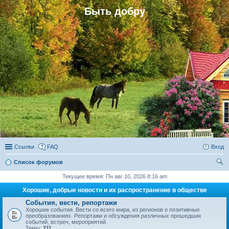
Быть добру
Ссылки
FAQ
Вход
Список форумов
ои
Текущее время: Пн авг 10, 2026 8:16 am
ск
Хорошие, добрые новости и их распространение в обществе
События, вести, репортажи
Хорошие события. Вести со всего мира, из регионов о позитивных
преобразованиях. Репортажи и обсуждения различных прошедших
событий, встреч, мероприятий.
Темы:
211