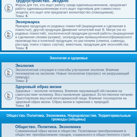
Трудоустройство. Экодело
Форум для тех, кто ищет работу среди единомышленников, предлагает
работу единомышленникам и кто ищет партнёров для совместного
экодела; кто ищет или предлагает волонтёрство (помощников).
Темы:
6
Экоярмарка
Ярмарка продукции из родовых поместий (выращенная и сделанная в
поместье); другой продукции Движения читателей книг В. Мегре (не из
родовых поместий); экологической продукции ручной работы (выращенная
и сделанная своими руками); экопродукции промышленного/фермерского
производства и полезной продукции; по растениям (семена, саженцы,
рассада, поиск старых сортов), животным, продукции для экохозяйства.
Темы:
8
Экология и здоровье
Экология
Экологическая ситуация и способы улучшения экологии. Влияние
технократии на экологию. Новые технологии (прогресс не разрушающий
природу).
Темы:
2
Здоровый образ жизни
Здоровье – экология человека. Влияние окружающей обстановки на
самочувствие человека. Восстановление здоровья. Естественное питание.
Приготовление вкусной вегетарианской пищи. Влияние технократии на
здоровый образ жизни. Образ жизни в гармонии с природой.
Темы:
14
Общество. Политика. Экономика. Народовластие. Территориальные
громады (общины)
Общество. Политика. Экономика
Современный образ жизни в обществе. Позитивные преобразования в
обществе: преобразование городов, социального и общественного строя.