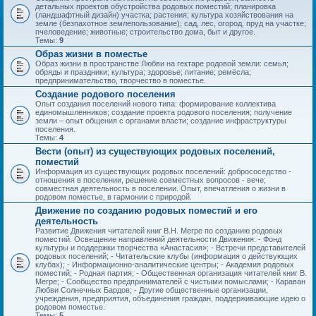
детальных проектов обустройства родовых поместий; планировка
(ландшафтный дизайн) участка; растения; культура хозяйствования на
земле (безпахотное землепользование); сад, лес, огород, пруд на участке;
пчеловедение; животные; строительство дома, быт и другое.
Темы:
9
Образ жизни в поместье
Образ жизни в пространстве Любви на гектаре родовой земли: семья;
обряды и праздники; культура; здоровье; питание; ремёсла;
предпринимательство, творчество в поместье.
Создание родового поселения
Опыт создания поселений нового типа: формирование коллектива
единомышленников; создание проекта родового поселения; получение
земли – опыт общения с органами власти; создание инфраструктуры
поселения.
Темы:
4
Вести (опыт) из существующих родовых поселений,
поместий
Информация из существующих родовых поселений: добрососедство -
отношения в поселении, решение совместных вопросов - вече;
совместная деятельность в поселении. Опыт, впечатления о жизни в
родовом поместье, в гармонии с природой.
Движение по созданию родовых поместий и его
деятельность
Развитие Движения читателей книг В.Н. Мегре по созданию родовых
поместий. Освещение направлений деятельности Движения: - Фонд
культуры и поддержки творчества «Анастасия»; - Встречи представителей
родовых поселений; - Читательские клубы (информация о действующих
клубах); - Информационно-аналитические центры; - Академия родовых
поместий; - Родная партия; - Общественная организация читателей книг В.
Мегре; - Сообщество предпринимателей с чистыми помыслами; - Караван
Любви Солнечных Бардов; - Другие общественные организации,
учреждения, предприятия, объединения граждан, поддерживающие идею о
родовом поместье.
Темы:
5