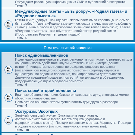
Обсуждаем различную информацию из СМИ и публикаций в интернете.
Темы:
7
Международные газеты «Быть добру», «Родная газета» и
«Родовое поместье»
Газета «Быть добру» - как сделать, чтобы всем было хорошо (А на Земле
быть добру!). Газета «Родная газета» - как создать счастливую и любящую
семью (Лишь в любви и вдохновенье жизнь счастливая возможна). Газета
«Родовое поместье» - как обустроить свой гектар родовой земли
(Пространство Родины, ты, детям подари).
Темы:
6
Тематические объявления
Поиск единомышленников
Ищем единомышленников в своих регионах, в том числе по интересам для
общения и взаимодействия, клубы читателей книг В. Мегре (общие
встречи), инициативные группы по созданию родового поселения
(поселения, состоящего из родовых поместий), формирующиеся и
существующие родовые поселения, по направлениям деятельности
Движения создателей родовых поместий; организации и объединения,
поддерживающие идею о родовом поместье.
Темы:
6
Поиск своей второй половины
Брачные объявления: поиск близкого человека по духу, с которым можно
обрести истинное счастье.
Совместное общение, чтобы лучше понять друг друга в разговоре.
Темы:
4
Экотуризм. Экоотдых
Зелёный, сельский туризм. Экскурсии в живописные,
достопримечательные места. Места отдыха (курортные и
оздоровительные места). Поездки по святым местам. Маршруты. Поездки
в родовые поселения (по приглашению жителей поместий).
Темы:
10