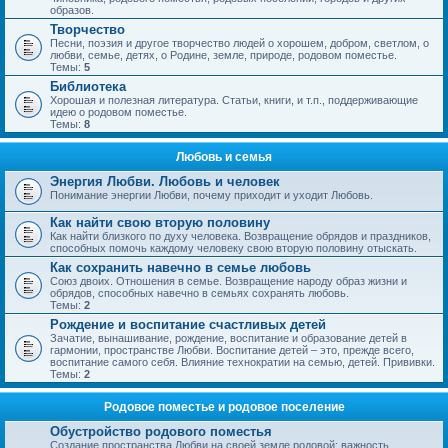
образов.
Творчество
Песни, поэзия и другое творчество людей о хорошем, добром, светлом, о
любви, семье, детях, о Родине, земле, природе, родовом поместье.
Темы:
5
Библиотека
Хорошая и полезная литература. Статьи, книги, и т.п., поддерживающие
идею о родовом поместье.
Темы:
8
Любовь и семья
Энергия Любви. Любовь и человек
Понимание энергии Любви, почему приходит и уходит Любовь.
Как найти свою вторую половину
Как найти близкого по духу человека. Возвращение обрядов и праздников,
способных помочь каждому человеку свою вторую половину отыскать.
Как сохранить навечно в семье любовь
Союз двоих. Отношения в семье. Возвращение народу образ жизни и
обрядов, способных навечно в семьях сохранять любовь.
Темы:
2
Рождение и воспитание счастливых детей
Зачатие, вынашивание, рождение, воспитание и образование детей в
гармонии, пространстве Любви. Воспитание детей – это, прежде всего,
воспитание самого себя. Влияние технократии на семью, детей. Прививки.
Темы:
2
Родовое поместье и родовое поселение
Обустройство родового поместья
Создание пространства Любви на своей земле родовой; важность