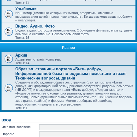
Темы:
11
Улыбаемся
Наш юмор (смешные истории из жизни), афоризмы, смешные
высказывания детей, приличные анекдоты. Когда высмеиваешь проблему
– она уходит.
Видео. Аудио. Фото
Видео, аудио, фото для ознакомления. Обсуждаем фильмы, музыку, даём
ссылки на скачивание. Показываем свои фото.
Темы:
16
Разное
Архив
Архив тем, статей, новостей.
Темы:
14
Образ эл. страницы портала «Быть добру»,
Информационной базы по родовым поместьям и газет.
Технические вопросы, дизайн
Создание и обсуждение образа эл. страницы (сайта) портала «Быть
добру», «Информационной базы Движения создателей родовых поместий»
(ИБ ДСРП) и международных газет «Быть добру», «Родная газета» и
«Родовое поместье»: концепция развития, дизайн, внешний вид эл.
страниц, новые функциональные возможности и т.п. Технические вопросы
эл. страниц (сайтов) и форума. Можно сообщать об ошибках,
недоработках и предлагать свои решения.
Темы:
1
ВХОД
Имя пользователя:
Пароль: