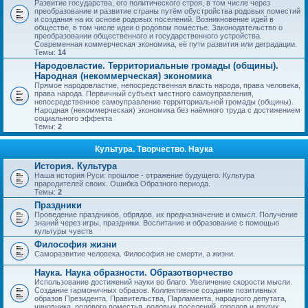
Развитие государства, его политического строя, в том числе через
преобразование и развитие страны путём обустройства родовых поместий
и создания на их основе родовых поселений. Возникновение идей в
обществе, в том числе идеи о родовом поместье. Законодательство о
преобразовании общественного и государственного устройства.
Современная коммерческая экономика, её пути развития или деградации.
Темы:
14
Народовластие. Территориальные громады (общины).
Народная (некоммерческая) экономика
Прямое народовластие, непосредственная власть народа, права человека,
права народа. Первичный субъект местного самоуправления,
непосредственное самоуправление территориальной громады (общины).
Народная (некоммерческая) экономика без наёмного труда с достижением
социального эффекта
Темы:
2
Культура. Творчество. Наука
История. Культура
Наша история Руси: прошлое - отражение будущего. Культура
прародителей своих. Ошибка Образного периода.
Темы:
2
Праздники
Проведение праздников, обрядов, их предназначение и смысл. Получение
знаний через игры, праздники. Воспитание и образование с помощью
культуры чувств
Философия жизни
Саморазвитие человека. Философия не смерти, а жизни.
Наука. Наука образности. Образотворчество
Использование достижений науки во благо. Увеличение скорости мысли.
Создание гармоничных образов. Коллективное создание позитивных
образов Президента, Правительства, Парламента, народного депутата,
чиновника, родового поместья, родовых поселений, городов и других