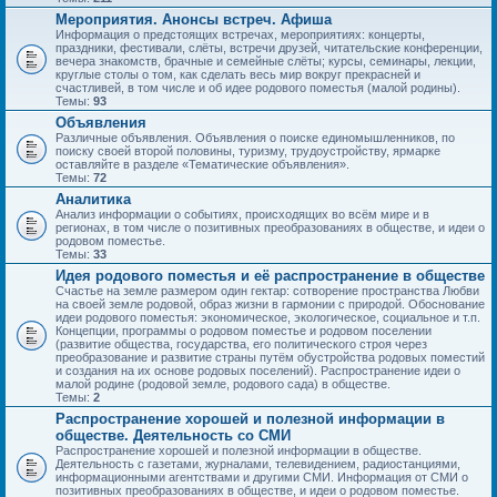
Мероприятия. Анонсы встреч. Афиша
Информация о предстоящих встречах, мероприятиях: концерты,
праздники, фестивали, слёты, встречи друзей, читательские конференции,
вечера знакомств, брачные и семейные слёты; курсы, семинары, лекции,
круглые столы о том, как сделать весь мир вокруг прекрасней и
счастливей, в том числе и об идее родового поместья (малой родины).
Темы:
93
Объявления
Различные объявления. Объявления о поиске единомышленников, по
поиску своей второй половины, туризму, трудоустройству, ярмарке
оставляйте в разделе «Тематические объявления».
Темы:
72
Аналитика
Анализ информации о событиях, происходящих во всём мире и в
регионах, в том числе о позитивных преобразованиях в обществе, и идеи о
родовом поместье.
Темы:
33
Идея родового поместья и её распространение в обществе
Счастье на земле размером один гектар: сотворение пространства Любви
на своей земле родовой, образ жизни в гармонии с природой. Обоснование
идеи родового поместья: экономическое, экологическое, социальное и т.п.
Концепции, программы о родовом поместье и родовом поселении
(развитие общества, государства, его политического строя через
преобразование и развитие страны путём обустройства родовых поместий
и создания на их основе родовых поселений). Распространение идеи о
малой родине (родовой земле, родового сада) в обществе.
Темы:
2
Распространение хорошей и полезной информации в
обществе. Деятельность со СМИ
Распространение хорошей и полезной информации в обществе.
Деятельность с газетами, журналами, телевидением, радиостанциями,
информационными агентствами и другими СМИ. Информация от СМИ о
позитивных преобразованиях в обществе, и идеи о родовом поместье.