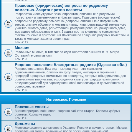
Правовые (юридические) вопросы по родовому
поместью. Защита против клеветы
Разработка и обсуждение законопроектов, связанных с родовыми
поместьями и изменениями в Конституцию. Правовые (юридические)
вопросы по родовому поместью (вопросы, связанные с получением
земли, опытом общения с местными властями, регистрацией земельного
участка, жилого дома, регистрацией рождения ребёнка, рождённого дома,
домашнее образование и т.п.). Защита против клеветы: о конкретных
фактах гонения и притеснения Движения по созданию родовых поместий, а
также о методах защиты своих прав.
Темы:
12
Мнения
Различные мнения, в том числе идеи Анастасии в книгах В. Н. Мегре.
Оставляйте свои мысли.
Темы:
9
Родовое поселение Благодатные родники (Одесская обл.)
Родовое поселение Благодатные родники – это коллектив
единомышленников, близких по духу людей, живущих в гармонии с
природой в родовых поместьях по соседству, которые объединились для
совместного творчества, возрождения культуры прародителей своих,
создания условий для зарождения новой цивилизации и дальнейшего её
совершенствования.
Темы:
3
Интересное. Полезное
Полезные советы
Знания предков: всё новое - хорошо забытое старое. Копилка добрых
советов. Хорошие идеи.
Темы:
1
Дольмены
Местонахождение дольменов в Украине, России и других странах. Мысли,
впечатления людей, возникшие после посещения дольменов).