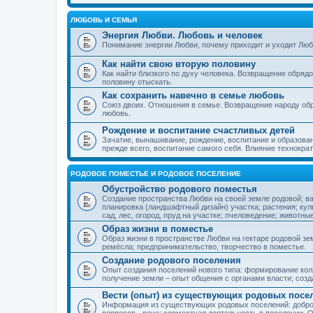
ЛЮБОВЬ И СЕМЬЯ
Энергия Любви. Любовь и человек
Понимание энергии Любви, почему приходит и уходит Люб
Как найти свою вторую половину
Как найти близкого по духу человека. Возвращение обряд
половину отыскать.
Как сохранить навечно в семье любовь
Союз двоих. Отношения в семье. Возвращение народу обр
любовь.
Рождение и воспитание счастливых детей
Зачатие, вынашивание, рождение, воспитание и образован
прежде всего, воспитание самого себя. Влияние технократ
РОДОВОЕ ПОМЕСТЬЕ И РОДОВОЕ ПОСЕЛЕНИЕ
Обустройство родового поместья
Создание пространства Любви на своей земле родовой; в
планировка (ландшафтный дизайн) участка; растения; кул
сад, лес, огород, пруд на участке; пчеловедение; животны
Образ жизни в поместье
Образ жизни в пространстве Любви на гектаре родовой зем
ремёсла; предпринимательство, творчество в поместье.
Создание родового поселения
Опыт создания поселений нового типа: формирование кол
получение земли – опыт общения с органами власти; соз
Вести (опыт) из существующих родовых посе
Информация из существующих родовых поселений: добро
вопросов - вече; совместная деятельность в поселении. О