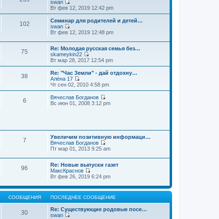
swan
П
Вт фев 12, 2019 12:42 pm
е
р
Семинар для родителей и детей…
102
е
swan
й
П
Вт фев 12, 2019 12:48 pm
т
е
и
р
к
Re: Молодая русская семья без…
е
75
п
skameykin22
й
П
о
Вт мар 28, 2017 12:54 pm
т
е
с
и
р
л
к
Re: "Час Земли" - дай отдохну…
38
е
е
п
Алёна 17
й
д
П
о
Чт сен 02, 2010 4:58 pm
т
н
е
с
и
е
р
л
Вячеслав Богданов
6
к
м
е
е
П
Вс июн 01, 2008 3:12 pm
п
у
й
д
е
о
с
т
н
р
с
о
и
е
е
л
о
к
м
й
е
б
п
у
т
д
щ
о
Увеличим позитивную информаци…
с
и
7
н
е
с
Вячеслав Богданов
о
к
е
н
П
л
Пт мар 01, 2013 9:25 am
о
п
м
и
е
е
б
о
у
ю
р
д
щ
с
Re: Новые выпуски газет
с
е
н
е
л
96
МаксКраснов
о
й
е
н
е
П
Вт фев 26, 2019 6:24 pm
о
т
м
и
д
е
б
и
у
ю
н
р
щ
к
с
е
е
е
п
о
м
СООБЩЕНИЯ
ПОСЛЕДНЕЕ СООБЩЕНИЕ
й
н
о
о
у
т
и
с
б
с
Re: Существующие родовые посе…
и
ю
30
л
щ
о
swan
к
е
е