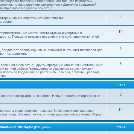
нию родового поселения (поселения, состоящего из родовых
еления, по направлениям деятельности Движения создателей
ивающие идею о родовом поместье.
4
 которым можно обрести истинное счастье.
зговоре.
10
топримечательные места. Места отдыха (курортные и
ршруты. Поездки в родовые поселения (по приглашению жителей
6
, предлагает работу единомышленникам и кто ищет партнёров для
тво (помощников).
8
деланная в поместье); другой продукции Движения читателей книг
кции ручной работы (выращенная и сделанная своими руками);
 полезной продукции; по растениям (семена, саженцы, рассада,
ства.
ТЕМЫ
2
лияние технократии на экологию. Новые технологии (прогресс не
14
ановки на самочувствие человека. Восстановление здоровья.
ской пищи. Влияние технократии на здоровый образ жизни. Образ
ОРИАЛЬНЫЕ ГРОМАДЫ (ОБЩИНЫ)
ТЕМЫ