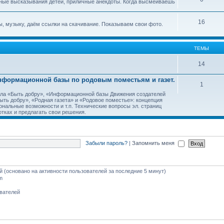
ные высказывания детей, приличные анекдоты. Когда высмеиваешь
16
, музыку, даём ссылки на скачивание. Показываем свои фото.
ТЕМЫ
14
Информационной базы по родовым поместьям и газет.
1
тала «Быть добру», «Информационной базы Движения создателей
ть добру», «Родная газета» и «Родовое поместье»: концепция
ональные возможности и т.п. Технические вопросы эл. страниц
тках и предлагать свои решения.
Забыли пароль?
|
Запомнить меня
ей (основано на активности пользователей за последние 5 минут)
m
ователей