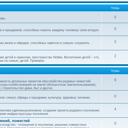
ТЕМЫ
0
овь.
0
ов и праздников, способных помочь каждому человеку свою вторую
2
аз жизни и обрядов, способных навечно в семьях сохранять
2
ие детей в гармонии, пространстве Любви. Воспитание детей – это,
ии на семью, детей. Прививки.
ТЕМЫ
9
ажность детальных проектов обустройства родовых поместий;
ьтура хозяйствования на земле (безпахотное землепользование);
е; строительство дома, быт и другое.
0
ли: семья; обряды и праздники; культура; здоровье; питание;
4
лектива единомышленников; создание проекта родового поселения;
дание инфраструктуры поселения.
лений, поместий
0
соседство - отношения в поселении, решение совместных
пыт, впечатления о жизни в родовом поместье, в гармонии с