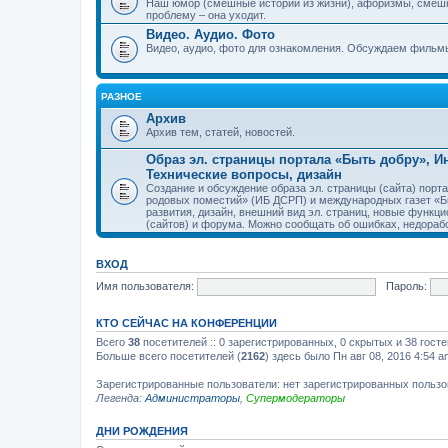
Наш юмор (смешные истории из жизни), афоризмы, смеш
проблему – она уходит.
Видео. Аудио. Фото
Видео, аудио, фото для ознакомления. Обсуждаем фильмы
РАЗНОЕ
Архив
Архив тем, статей, новостей.
Образ эл. страницы портала «Быть добру», 
Технические вопросы, дизайн
Создание и обсуждение образа эл. страницы (сайта) пор
родовых поместий» (ИБ ДСРП) и международных газет «Бы
развития, дизайн, внешний вид эл. страниц, новые функци
(сайтов) и форума. Можно сообщать об ошибках, недорабо
ВХОД
Имя пользователя:
Пароль:
КТО СЕЙЧАС НА КОНФЕРЕНЦИИ
Всего
38
посетителей :: 0 зарегистрированных, 0 скрытых и 38 гост
Больше всего посетителей (
2162
) здесь было Пн авг 08, 2016 4:54 a
Зарегистрированные пользователи: нет зарегистрированных польз
Легенда:
Администраторы
,
Супермодераторы
ДНИ РОЖДЕНИЯ