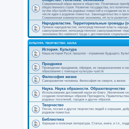
Современный образ жизни в обществе. Позитивные преобр
общественного строя. Развитие государства, его политиче
путём обустройства родовых поместий и создания на их о
числе идеи о родовом поместье. Законодательство о прео
Современная коммерческая экономика, её пути развития 
Народовластие. Территориальные громады (о
Прямое народовластие, непосредственная власть народа,
самоуправления, непосредственное самоуправление терр
экономика без наёмного труда с достижением социальног
КУЛЬТУРА. ТВОРЧЕСТВО. НАУКА
История. Культура
Наша история Руси: прошлое - отражение будущего. Куль
Праздники
Проведение праздников, обрядов, их предназначение и см
образование с помощью культуры чувств
Философия жизни
Саморазвитие человека. Философия не смерти, а жизни.
Наука. Наука образности. Образотворчество
Использование достижений науки во благо. Увеличение с
создание позитивных образов Президента, Правительства,
родовых поселений, городов и других образов.
Творчество
Песни, поэзия и другое творчество людей о хорошем, добр
родовом поместье.
Библиотека
Хорошая и полезная литература. Статьи, книги, и т.п., п