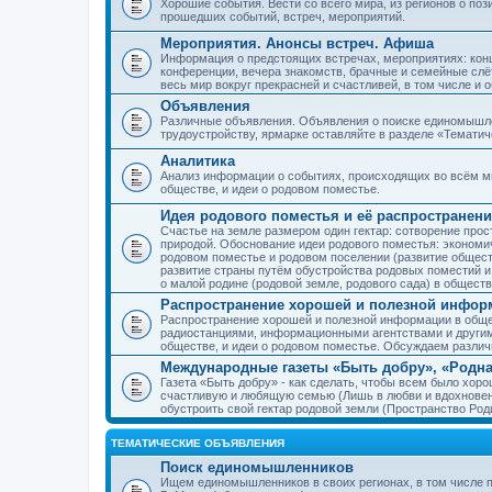
Хорошие события. Вести со всего мира, из регионов о по
прошедших событий, встреч, мероприятий.
Мероприятия. Анонсы встреч. Афиша
Информация о предстоящих встречах, мероприятиях: конце
конференции, вечера знакомств, брачные и семейные слёт
весь мир вокруг прекрасней и счастливей, в том числе и 
Объявления
Различные объявления. Объявления о поиске единомышлен
трудоустройству, ярмарке оставляйте в разделе «Темати
Аналитика
Анализ информации о событиях, происходящих во всём мир
обществе, и идеи о родовом поместье.
Идея родового поместья и её распространени
Счастье на земле размером один гектар: сотворение прос
природой. Обоснование идеи родового поместья: экономич
родовом поместье и родовом поселении (развитие обществ
развитие страны путём обустройства родовых поместий и
о малой родине (родовой земле, родового сада) в обществ
Распространение хорошей и полезной информ
Распространение хорошей и полезной информации в общес
радиостанциями, информационными агентствами и други
обществе, и идеи о родовом поместье. Обсуждаем разли
Международные газеты «Быть добру», «Родна
Газета «Быть добру» - как сделать, чтобы всем было хорош
счастливую и любящую семью (Лишь в любви и вдохновень
обустроить свой гектар родовой земли (Пространство Роди
ТЕМАТИЧЕСКИЕ ОБЪЯВЛЕНИЯ
Поиск единомышленников
Ищем единомышленников в своих регионах, в том числе п