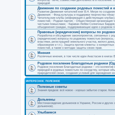
природой.
Движение по созданию родовых поместий и е
Развитие Движения читателей книг В.Н. Мегре по создан
Движения: - Фонд культуры и поддержки творчества «Анас
Читательские клубы (информация о действующих клубах)
поместий; - Родная партия; - Общественная организация 
чистыми помыслами; - Караван Любви Солнечных Бардов; 
объединения граждан, поддерживающие идею о родовом п
Правовые (юридические) вопросы по родово
Разработка и обсуждение законопроектов, связанных с 
(юридические) вопросы по родовому поместью (вопросы,
властями, регистрацией земельного участка, жилого дома
образование и т.п.). Защита против клеветы: о конкретн
поместий, а также о методах защиты своих прав.
Мнения
Различные мнения, в том числе идеи Анастасии в книгах В
Родовое поселение Благодатные родники (Оде
Родовое поселение Благодатные родники – это коллектив
природой в родовых поместьях по соседству, которые об
прародителей своих, создания условий для зарождения н
ИНТЕРЕСНОЕ. ПОЛЕЗНОЕ
Полезные советы
Знания предков: всё новое - хорошо забытое старое. Коп
Дольмены
Местонахождение дольменов в Украине, России и других 
дольменов).
Улыбаемся