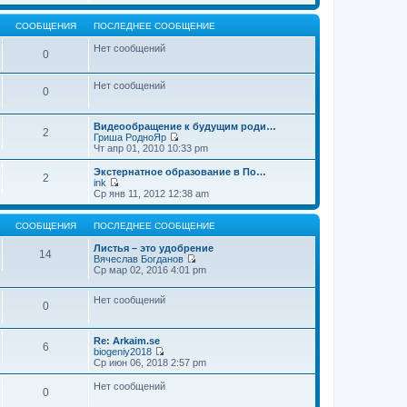
т
е
щ
и
р
е
к
е
СООБЩЕНИЯ
ПОСЛЕДНЕЕ СООБЩЕНИЕ
н
п
й
и
о
т
Нет сообщений
0
ю
с
и
л
к
е
п
Нет сообщений
д
о
0
н
с
е
л
м
е
Видеообращение к будущим роди…
2
у
д
Гриша РодноЯр
с
н
П
Чт апр 01, 2010 10:33 pm
о
е
е
о
м
р
Экстернатное образование в По…
б
2
у
е
ink
щ
с
й
П
Ср янв 11, 2012 12:38 am
е
о
т
е
н
о
и
р
и
б
к
е
СООБЩЕНИЯ
ПОСЛЕДНЕЕ СООБЩЕНИЕ
ю
щ
п
й
е
о
т
Листья – это удобрение
14
н
с
и
Вячеслав Богданов
и
л
к
П
Ср мар 02, 2016 4:01 pm
ю
е
п
е
д
о
р
н
Нет сообщений
с
е
0
е
л
й
м
е
т
у
д
и
Re: Arkaim.se
с
н
к
6
biogeniy2018
о
е
п
П
Ср июн 06, 2018 2:57 pm
о
м
о
е
б
у
с
р
Нет сообщений
щ
с
л
0
е
е
о
е
й