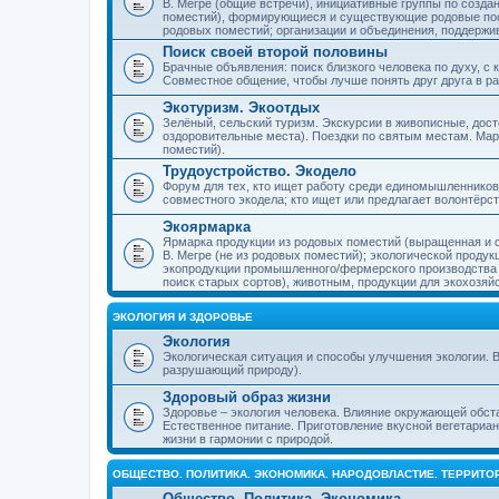
В. Мегре (общие встречи), инициативные группы по созда
поместий), формирующиеся и существующие родовые пос
родовых поместий; организации и объединения, поддерж
Поиск своей второй половины
Брачные объявления: поиск близкого человека по духу, с
Совместное общение, чтобы лучше понять друг друга в ра
Экотуризм. Экоотдых
Зелёный, сельский туризм. Экскурсии в живописные, дос
оздоровительные места). Поездки по святым местам. Ма
поместий).
Трудоустройство. Экодело
Форум для тех, кто ищет работу среди единомышленников
совместного экодела; кто ищет или предлагает волонтёрс
Экоярмарка
Ярмарка продукции из родовых поместий (выращенная и с
В. Мегре (не из родовых поместий); экологической проду
экопродукции промышленного/фермерского производства и
поиск старых сортов), животным, продукции для экохозяй
ЭКОЛОГИЯ И ЗДОРОВЬЕ
Экология
Экологическая ситуация и способы улучшения экологии. В
разрушающий природу).
Здоровый образ жизни
Здоровье – экология человека. Влияние окружающей обст
Естественное питание. Приготовление вкусной вегетариан
жизни в гармонии с природой.
ОБЩЕСТВО. ПОЛИТИКА. ЭКОНОМИКА. НАРОДОВЛАСТИЕ. ТЕРРИТ
Общество. Политика. Экономика