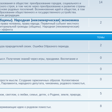
14
азования в обществе: преобразование городов, социального и
ского строя, в том числе через преобразование и развитие страны
снове родовых поселений. Возникновение идей в обществе, в том
бразовании общественного и государственного устройства.
или деградации.
бщины). Народная (некоммерческая) экономика
2
 права человека, права народа. Первичный субъект местного
иториальной громады (общины). Народная (некоммерческая)
о эффекта
ТЕМЫ
2
тура прародителей своих. Ошибка Образного периода.
0
ысл. Получение знаний через игры, праздники. Воспитание и
0
0
корости мысли. Создание гармоничных образов. Коллективное
 Парламента, народного депутата, чиновника, родового поместья,
5
ом, светлом, о любви, семье, детях, о Родине, земле, природе,
8
оддерживающие идею о родовом поместье.