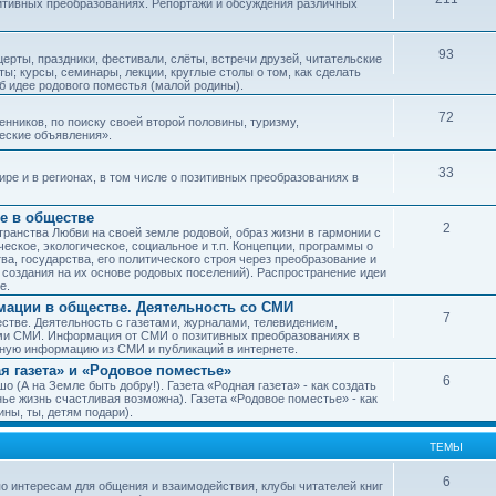
зитивных преобразованиях. Репортажи и обсуждения различных
93
рты, праздники, фестивали, слёты, встречи друзей, читательские
ы; курсы, семинары, лекции, круглые столы о том, как сделать
об идее родового поместья (малой родины).
72
ников, по поиску своей второй половины, туризму,
ческие объявления».
33
е и в регионах, в том числе о позитивных преобразованиях в
е в обществе
2
транства Любви на своей земле родовой, образ жизни в гармонии с
еское, экологическое, социальное и т.п. Концепции, программы о
а, государства, его политического строя через преобразование и
 создания на их основе родовых поселений). Распространение идеи
е.
ации в обществе. Деятельность со СМИ
7
тве. Деятельность с газетами, журналами, телевидением,
ми СМИ. Информация от СМИ о позитивных преобразованиях в
чную информацию из СМИ и публикаций в интернете.
я газета» и «Родовое поместье»
6
о (А на Земле быть добру!). Газета «Родная газета» - как создать
е жизнь счастливая возможна). Газета «Родовое поместье» - как
ны, ты, детям подари).
ТЕМЫ
6
о интересам для общения и взаимодействия, клубы читателей книг