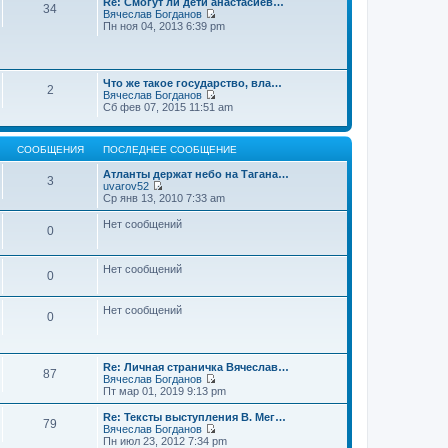
Re: Смогут ли дети анастасиев…
с
и
е
34
о
Вячеслав Богданов
л
к
н
о
П
Пн ноя 04, 2013 6:39 pm
е
п
и
б
е
д
о
ю
щ
р
н
с
е
е
е
л
н
й
м
е
и
Что же такое государство, вла…
т
у
2
д
ю
Вячеслав Богданов
и
с
н
П
Сб фев 07, 2015 11:51 am
к
о
е
е
п
о
м
р
о
б
у
е
с
щ
с
СООБЩЕНИЯ
ПОСЛЕДНЕЕ СООБЩЕНИЕ
й
л
е
о
т
е
н
о
Атланты держат небо на Тагана…
и
3
д
и
б
uvarov52
к
н
ю
П
щ
Ср янв 13, 2010 7:33 am
п
е
е
е
о
м
р
н
Нет сообщений
с
у
0
е
и
л
с
й
ю
е
о
т
д
о
и
Нет сообщений
н
0
б
к
е
щ
п
м
е
о
у
Нет сообщений
н
0
с
с
и
л
о
ю
е
о
д
б
н
Re: Личная страничка Вячеслав…
щ
87
е
Вячеслав Богданов
е
м
П
Пт мар 01, 2019 9:13 pm
н
у
е
и
с
р
Re: Тексты выступления В. Мег…
ю
79
о
е
Вячеслав Богданов
о
й
П
Пн июл 23, 2012 7:34 pm
б