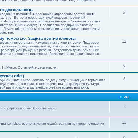
го деятельность
5
ию родовых поместий. Освещение направлений деятельности
тасия»; - Встречи представителей родовых поселений; -
; - Информационно-аналитические центры; - Академия родовых
читателей книг В. Мегре; - Сообщество предпринимателей с
- Другие общественные организации, учреждения, предприятия,
оместье.
му поместью. Защита против клеветы
12
родовыми поместьями и изменениями в Конституцию. Правовые
 связанные с получением земли, опытом общения с местными
, регистрацией рождения ребёнка, рождённого дома, домашнее
ых фактах гонения и притеснения Движения по созданию родовых
9
. Н. Мегре. Оставляйте свои мысли.
сская обл.)
3
 единомышленников, близких по духу людей, живущих в гармонии с
ъединились для совместного творчества, возрождения культуры
овой цивилизации и дальнейшего её совершенствования.
ТЕМЫ
1
илка добрых советов. Хорошие идеи.
11
странах. Мысли, впечатления людей, возникшие после посещения
0