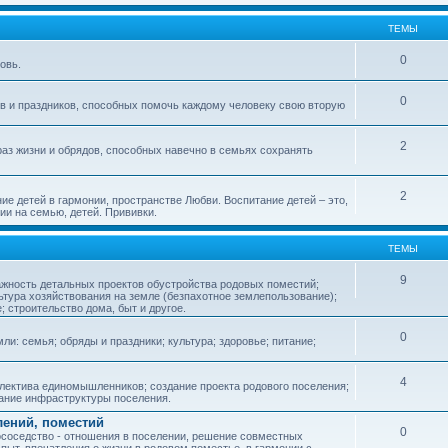
ТЕМЫ
0
овь.
0
ов и праздников, способных помочь каждому человеку свою вторую
2
аз жизни и обрядов, способных навечно в семьях сохранять
2
ие детей в гармонии, пространстве Любви. Воспитание детей – это,
ии на семью, детей. Прививки.
ТЕМЫ
9
ажность детальных проектов обустройства родовых поместий;
ьтура хозяйствования на земле (безпахотное землепользование);
е; строительство дома, быт и другое.
0
ли: семья; обряды и праздники; культура; здоровье; питание;
4
лектива единомышленников; создание проекта родового поселения;
дание инфраструктуры поселения.
лений, поместий
0
соседство - отношения в поселении, решение совместных
пыт, впечатления о жизни в родовом поместье, в гармонии с