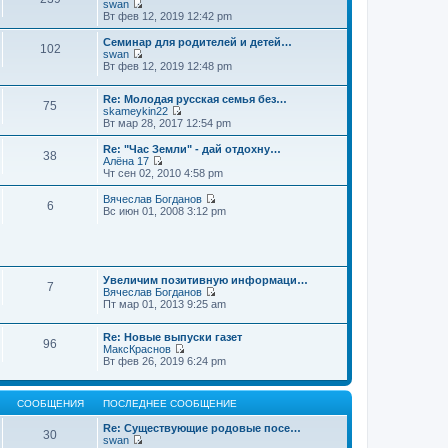
swan
П
Вт фев 12, 2019 12:42 pm
е
р
Семинар для родителей и детей…
102
е
swan
й
П
Вт фев 12, 2019 12:48 pm
т
е
и
р
к
Re: Молодая русская семья без…
е
75
п
skameykin22
й
П
о
Вт мар 28, 2017 12:54 pm
т
е
с
и
р
л
к
Re: "Час Земли" - дай отдохну…
38
е
е
п
Алёна 17
й
д
П
о
Чт сен 02, 2010 4:58 pm
т
н
е
с
и
е
р
л
Вячеслав Богданов
6
к
м
е
е
П
Вс июн 01, 2008 3:12 pm
п
у
й
д
е
о
с
т
н
р
с
о
и
е
е
л
о
к
м
й
е
б
п
у
т
д
щ
о
Увеличим позитивную информаци…
с
и
7
н
е
с
Вячеслав Богданов
о
к
е
н
П
л
Пт мар 01, 2013 9:25 am
о
п
м
и
е
е
б
о
у
ю
р
д
щ
с
Re: Новые выпуски газет
с
е
н
е
л
96
МаксКраснов
о
й
е
н
е
П
Вт фев 26, 2019 6:24 pm
о
т
м
и
д
е
б
и
у
ю
н
р
щ
к
с
е
е
е
п
о
м
СООБЩЕНИЯ
ПОСЛЕДНЕЕ СООБЩЕНИЕ
й
н
о
о
у
т
и
с
б
с
Re: Существующие родовые посе…
и
ю
30
л
щ
о
swan
к
е
е