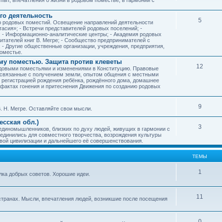
го деятельность
5
ию родовых поместий. Освещение направлений деятельности
тасия»; - Встречи представителей родовых поселений; -
; - Информационно-аналитические центры; - Академия родовых
читателей книг В. Мегре; - Сообщество предпринимателей с
- Другие общественные организации, учреждения, предприятия,
оместье.
му поместью. Защита против клеветы
12
родовыми поместьями и изменениями в Конституцию. Правовые
 связанные с получением земли, опытом общения с местными
, регистрацией рождения ребёнка, рождённого дома, домашнее
ых фактах гонения и притеснения Движения по созданию родовых
9
. Н. Мегре. Оставляйте свои мысли.
сская обл.)
3
 единомышленников, близких по духу людей, живущих в гармонии с
ъединились для совместного творчества, возрождения культуры
овой цивилизации и дальнейшего её совершенствования.
ТЕМЫ
1
илка добрых советов. Хорошие идеи.
11
странах. Мысли, впечатления людей, возникшие после посещения
0