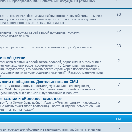
зитивных преобразованиях. Репортажи и обсуждения различных
93
рты, праздники, фестивали, слёты, встречи друзей, читательские
ы; курсы, семинары, лекции, круглые столы о том, как сделать
об идее родового поместья (малой родины).
72
ников, по поиску своей второй половины, туризму,
ческие объявления».
33
е и в регионах, в том числе о позитивных преобразованиях в
е в обществе
2
транства Любви на своей земле родовой, образ жизни в гармонии с
еское, экологическое, социальное и т.п. Концепции, программы о
а, государства, его политического строя через преобразование и
 создания на их основе родовых поселений). Распространение идеи
е.
ации в обществе. Деятельность со СМИ
7
тве. Деятельность с газетами, журналами, телевидением,
ми СМИ. Информация от СМИ о позитивных преобразованиях в
чную информацию из СМИ и публикаций в интернете.
я газета» и «Родовое поместье»
6
о (А на Земле быть добру!). Газета «Родная газета» - как создать
е жизнь счастливая возможна). Газета «Родовое поместье» - как
ны, ты, детям подари).
ТЕМЫ
6
о интересам для общения и взаимодействия, клубы читателей книг