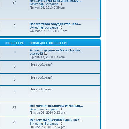
Re: Смогут ли дети анастасиев…
с
и
е
34
о
Вячеслав Богданов
л
к
н
о
П
Пн ноя 04, 2013 6:39 pm
е
п
и
б
е
д
о
ю
щ
р
н
с
е
е
е
л
н
й
м
е
и
Что же такое государство, вла…
т
у
2
д
ю
Вячеслав Богданов
и
с
н
П
Сб фев 07, 2015 11:51 am
к
о
е
е
п
о
м
р
о
б
у
е
с
щ
с
СООБЩЕНИЯ
ПОСЛЕДНЕЕ СООБЩЕНИЕ
й
л
е
о
т
е
н
о
Атланты держат небо на Тагана…
и
3
д
и
б
uvarov52
к
н
ю
П
щ
Ср янв 13, 2010 7:33 am
п
е
е
е
о
м
р
н
Нет сообщений
с
у
0
е
и
л
с
й
ю
е
о
т
д
о
и
Нет сообщений
н
0
б
к
е
щ
п
м
е
о
у
Нет сообщений
н
0
с
с
и
л
о
ю
е
о
д
б
н
Re: Личная страничка Вячеслав…
щ
87
е
Вячеслав Богданов
е
м
П
Пт мар 01, 2019 9:13 pm
н
у
е
и
с
р
Re: Тексты выступления В. Мег…
ю
79
о
е
Вячеслав Богданов
о
й
П
Пн июл 23, 2012 7:34 pm
б