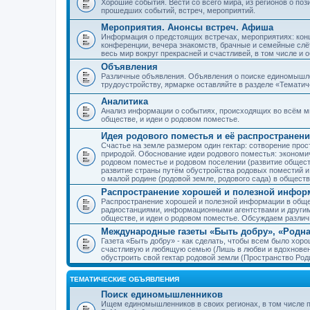
Хорошие события. Вести со всего мира, из регионов о по
прошедших событий, встреч, мероприятий.
Мероприятия. Анонсы встреч. Афиша
Информация о предстоящих встречах, мероприятиях: конце
конференции, вечера знакомств, брачные и семейные слёт
весь мир вокруг прекрасней и счастливей, в том числе и 
Объявления
Различные объявления. Объявления о поиске единомышлен
трудоустройству, ярмарке оставляйте в разделе «Темати
Аналитика
Анализ информации о событиях, происходящих во всём мир
обществе, и идеи о родовом поместье.
Идея родового поместья и её распространени
Счастье на земле размером один гектар: сотворение прос
природой. Обоснование идеи родового поместья: экономич
родовом поместье и родовом поселении (развитие обществ
развитие страны путём обустройства родовых поместий и
о малой родине (родовой земле, родового сада) в обществ
Распространение хорошей и полезной информ
Распространение хорошей и полезной информации в общес
радиостанциями, информационными агентствами и други
обществе, и идеи о родовом поместье. Обсуждаем разли
Международные газеты «Быть добру», «Родна
Газета «Быть добру» - как сделать, чтобы всем было хорош
счастливую и любящую семью (Лишь в любви и вдохновень
обустроить свой гектар родовой земли (Пространство Роди
ТЕМАТИЧЕСКИЕ ОБЪЯВЛЕНИЯ
Поиск единомышленников
Ищем единомышленников в своих регионах, в том числе п