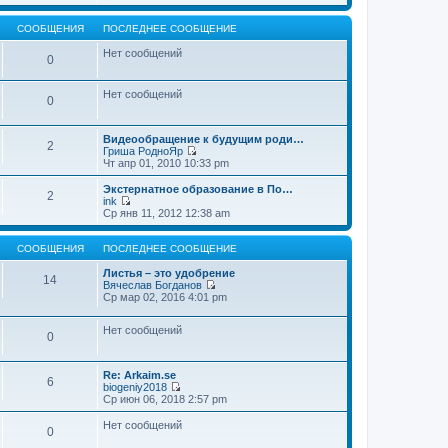
т
е
щ
и
р
е
к
е
СООБЩЕНИЯ
ПОСЛЕДНЕЕ СООБЩЕНИЕ
н
п
й
и
о
т
Нет сообщений
0
ю
с
и
л
к
е
п
Нет сообщений
д
о
0
н
с
е
л
м
е
Видеообращение к будущим роди…
2
у
д
Гриша РодноЯр
с
н
П
Чт апр 01, 2010 10:33 pm
о
е
е
о
м
р
Экстернатное образование в По…
б
2
у
е
ink
щ
с
й
П
Ср янв 11, 2012 12:38 am
е
о
т
е
н
о
и
р
и
б
к
е
СООБЩЕНИЯ
ПОСЛЕДНЕЕ СООБЩЕНИЕ
ю
щ
п
й
е
о
т
Листья – это удобрение
14
н
с
и
Вячеслав Богданов
и
л
к
П
Ср мар 02, 2016 4:01 pm
ю
е
п
е
д
о
р
н
Нет сообщений
с
е
0
е
л
й
м
е
т
у
д
и
Re: Arkaim.se
с
н
к
6
biogeniy2018
о
е
п
П
Ср июн 06, 2018 2:57 pm
о
м
о
е
б
у
с
р
Нет сообщений
щ
с
л
0
е
е
о
е
й