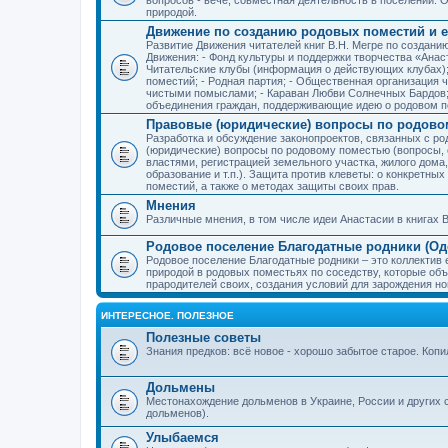
природой.
Движение по созданию родовых поместий и е
Развитие Движения читателей книг В.Н. Мегре по создан
Движения: - Фонд культуры и поддержки творчества «Анас
Читательские клубы (информация о действующих клубах)
поместий; - Родная партия; - Общественная организация 
чистыми помыслами; - Караван Любви Солнечных Бардов; 
объединения граждан, поддерживающие идею о родовом п
Правовые (юридические) вопросы по родово
Разработка и обсуждение законопроектов, связанных с 
(юридические) вопросы по родовому поместью (вопросы,
властями, регистрацией земельного участка, жилого дома
образование и т.п.). Защита против клеветы: о конкретн
поместий, а также о методах защиты своих прав.
Мнения
Различные мнения, в том числе идеи Анастасии в книгах В
Родовое поселение Благодатные родники (Оде
Родовое поселение Благодатные родники – это коллектив
природой в родовых поместьях по соседству, которые об
прародителей своих, создания условий для зарождения н
ИНТЕРЕСНОЕ. ПОЛЕЗНОЕ
Полезные советы
Знания предков: всё новое - хорошо забытое старое. Коп
Дольмены
Местонахождение дольменов в Украине, России и других 
дольменов).
Улыбаемся