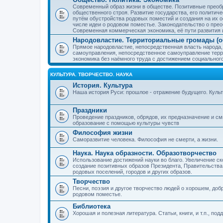
Современный образ жизни в обществе. Позитивные преобр
общественного строя. Развитие государства, его политиче
путём обустройства родовых поместий и создания на их о
числе идеи о родовом поместье. Законодательство о прео
Современная коммерческая экономика, её пути развития 
Народовластие. Территориальные громады (о
Прямое народовластие, непосредственная власть народа,
самоуправления, непосредственное самоуправление терр
экономика без наёмного труда с достижением социальног
КУЛЬТУРА. ТВОРЧЕСТВО. НАУКА
История. Культура
Наша история Руси: прошлое - отражение будущего. Куль
Праздники
Проведение праздников, обрядов, их предназначение и см
образование с помощью культуры чувств
Философия жизни
Саморазвитие человека. Философия не смерти, а жизни.
Наука. Наука образности. Образотворчество
Использование достижений науки во благо. Увеличение с
создание позитивных образов Президента, Правительства,
родовых поселений, городов и других образов.
Творчество
Песни, поэзия и другое творчество людей о хорошем, добр
родовом поместье.
Библиотека
Хорошая и полезная литература. Статьи, книги, и т.п., п