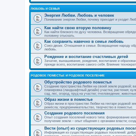
ЛЮБОВЬ И СЕМЬЯ
Энергия Любви. Любовь и человек
Понимание энергии Любви, почему приходит и уходит Люб
Как найти свою вторую половину
Как найти близкого по духу человека. Возвращение обряд
половину отыскать.
Как сохранить навечно в семье любовь
Союз двоих. Отношения в семье. Возвращение народу обр
любовь.
Рождение и воспитание счастливых детей
Зачатие, вынашивание, рождение, воспитание и образован
прежде всего, воспитание самого себя. Влияние технократ
РОДОВОЕ ПОМЕСТЬЕ И РОДОВОЕ ПОСЕЛЕНИЕ
Обустройство родового поместья
Создание пространства Любви на своей земле родовой; в
планировка (ландшафтный дизайн) участка; растения; кул
сад, лес, огород, пруд на участке; пчеловедение; животны
Образ жизни в поместье
Образ жизни в пространстве Любви на гектаре родовой зем
ремёсла; предпринимательство, творчество в поместье.
Создание родового поселения
Опыт создания поселений нового типа: формирование кол
получение земли – опыт общения с органами власти; соз
Вести (опыт) из существующих родовых посе
Информация из существующих родовых поселений: добро
вопросов - вече; совместная деятельность в поселении. О