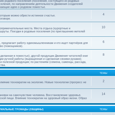
нию родового поселения (поселения, состоящего из родовых
еления, по направлениям деятельности Движения создателей
ивающие идею о родовом поместье.
4
 которым можно обрести истинное счастье.
зговоре.
10
топримечательные места. Места отдыха (курортные и
ршруты. Поездки в родовые поселения (по приглашению жителей
6
, предлагает работу единомышленникам и кто ищет партнёров для
тво (помощников).
8
деланная в поместье); другой продукции Движения читателей книг
кции ручной работы (выращенная и сделанная своими руками);
 полезной продукции; по растениям (семена, саженцы, рассада,
ства.
ТЕМЫ
2
лияние технократии на экологию. Новые технологии (прогресс не
14
ановки на самочувствие человека. Восстановление здоровья.
ской пищи. Влияние технократии на здоровый образ жизни. Образ
ОРИАЛЬНЫЕ ГРОМАДЫ (ОБЩИНЫ)
ТЕМЫ