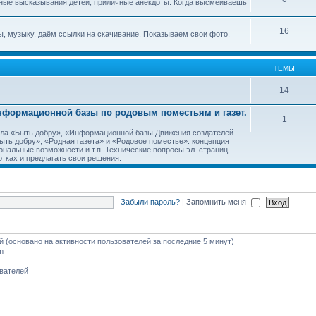
ные высказывания детей, приличные анекдоты. Когда высмеиваешь
16
, музыку, даём ссылки на скачивание. Показываем свои фото.
ТЕМЫ
14
Информационной базы по родовым поместьям и газет.
1
тала «Быть добру», «Информационной базы Движения создателей
ть добру», «Родная газета» и «Родовое поместье»: концепция
ональные возможности и т.п. Технические вопросы эл. страниц
тках и предлагать свои решения.
Забыли пароль?
|
Запомнить меня
ей (основано на активности пользователей за последние 5 минут)
m
ователей