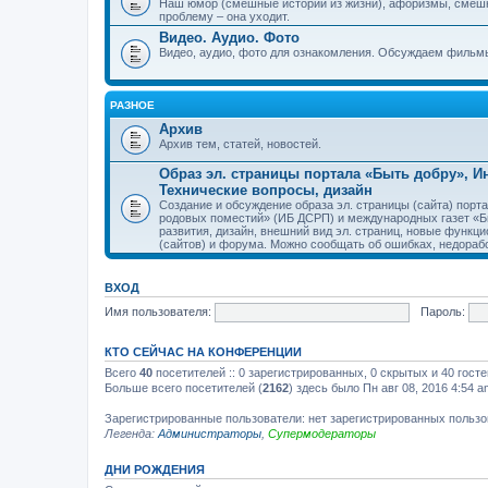
Наш юмор (смешные истории из жизни), афоризмы, смеш
проблему – она уходит.
Видео. Аудио. Фото
Видео, аудио, фото для ознакомления. Обсуждаем фильмы
РАЗНОЕ
Архив
Архив тем, статей, новостей.
Образ эл. страницы портала «Быть добру», 
Технические вопросы, дизайн
Создание и обсуждение образа эл. страницы (сайта) пор
родовых поместий» (ИБ ДСРП) и международных газет «Бы
развития, дизайн, внешний вид эл. страниц, новые функци
(сайтов) и форума. Можно сообщать об ошибках, недорабо
ВХОД
Имя пользователя:
Пароль:
КТО СЕЙЧАС НА КОНФЕРЕНЦИИ
Всего
40
посетителей :: 0 зарегистрированных, 0 скрытых и 40 гост
Больше всего посетителей (
2162
) здесь было Пн авг 08, 2016 4:54 a
Зарегистрированные пользователи: нет зарегистрированных польз
Легенда:
Администраторы
,
Супермодераторы
ДНИ РОЖДЕНИЯ