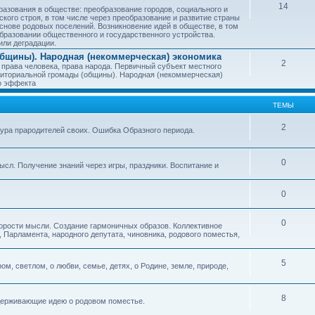
14
азования в обществе: преобразование городов, социального и
ского строя, в том числе через преобразование и развитие страны
снове родовых поселений. Возникновение идей в обществе, в том
бразовании общественного и государственного устройства.
или деградации.
бщины). Народная (некоммерческая) экономика
2
 права человека, права народа. Первичный субъект местного
иториальной громады (общины). Народная (некоммерческая)
о эффекта
ТЕМЫ
2
тура прародителей своих. Ошибка Образного периода.
0
ысл. Получение знаний через игры, праздники. Воспитание и
0
0
корости мысли. Создание гармоничных образов. Коллективное
 Парламента, народного депутата, чиновника, родового поместья,
5
ом, светлом, о любви, семье, детях, о Родине, земле, природе,
8
оддерживающие идею о родовом поместье.