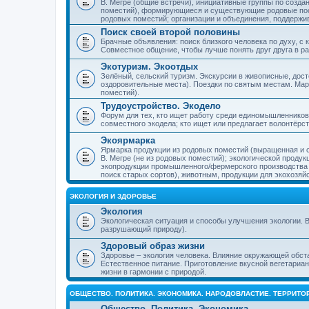
В. Мегре (общие встречи), инициативные группы по созда
поместий), формирующиеся и существующие родовые пос
родовых поместий; организации и объединения, поддерж
Поиск своей второй половины
Брачные объявления: поиск близкого человека по духу, с
Совместное общение, чтобы лучше понять друг друга в ра
Экотуризм. Экоотдых
Зелёный, сельский туризм. Экскурсии в живописные, дос
оздоровительные места). Поездки по святым местам. Ма
поместий).
Трудоустройство. Экодело
Форум для тех, кто ищет работу среди единомышленников
совместного экодела; кто ищет или предлагает волонтёрс
Экоярмарка
Ярмарка продукции из родовых поместий (выращенная и с
В. Мегре (не из родовых поместий); экологической проду
экопродукции промышленного/фермерского производства и
поиск старых сортов), животным, продукции для экохозяй
ЭКОЛОГИЯ И ЗДОРОВЬЕ
Экология
Экологическая ситуация и способы улучшения экологии. В
разрушающий природу).
Здоровый образ жизни
Здоровье – экология человека. Влияние окружающей обст
Естественное питание. Приготовление вкусной вегетариан
жизни в гармонии с природой.
ОБЩЕСТВО. ПОЛИТИКА. ЭКОНОМИКА. НАРОДОВЛАСТИЕ. ТЕРРИТ
Общество. Политика. Экономика