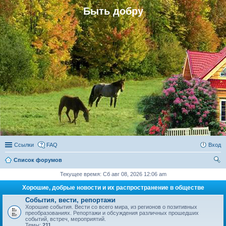
Быть добру
Ссылки
FAQ
Вход
Список форумов
ои
Текущее время: Сб авг 08, 2026 12:06 am
ск
Хорошие, добрые новости и их распространение в обществе
События, вести, репортажи
Хорошие события. Вести со всего мира, из регионов о позитивных
преобразованиях. Репортажи и обсуждения различных прошедших
событий, встреч, мероприятий.
Темы:
211