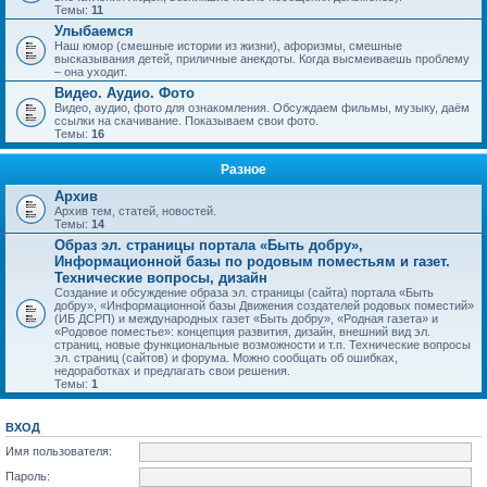
Темы:
11
Улыбаемся
Наш юмор (смешные истории из жизни), афоризмы, смешные
высказывания детей, приличные анекдоты. Когда высмеиваешь проблему
– она уходит.
Видео. Аудио. Фото
Видео, аудио, фото для ознакомления. Обсуждаем фильмы, музыку, даём
ссылки на скачивание. Показываем свои фото.
Темы:
16
Разное
Архив
Архив тем, статей, новостей.
Темы:
14
Образ эл. страницы портала «Быть добру»,
Информационной базы по родовым поместьям и газет.
Технические вопросы, дизайн
Создание и обсуждение образа эл. страницы (сайта) портала «Быть
добру», «Информационной базы Движения создателей родовых поместий»
(ИБ ДСРП) и международных газет «Быть добру», «Родная газета» и
«Родовое поместье»: концепция развития, дизайн, внешний вид эл.
страниц, новые функциональные возможности и т.п. Технические вопросы
эл. страниц (сайтов) и форума. Можно сообщать об ошибках,
недоработках и предлагать свои решения.
Темы:
1
ВХОД
Имя пользователя:
Пароль: