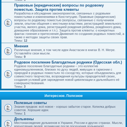
Правовые (юридические) вопросы по родовому
поместью. Защита против клеветы
Разработка и обсуждение законопроектов, связанных с родовыми
поместьями и изменениями в Конституцию. Правовые (юридические)
вопросы по родовому поместью (вопросы, связанные с получением
земли, опытом общения с местными властями, регистрацией земельного
участка, жилого дома, регистрацией рождения ребёнка, рождённого дома,
домашнее образование и т.п.). Защита против клеветы: о конкретных
фактах гонения и притеснения Движения по созданию родовых поместий, а
также о методах защиты своих прав.
Темы:
12
Мнения
Различные мнения, в том числе идеи Анастасии в книгах В. Н. Мегре.
Оставляйте свои мысли.
Темы:
9
Родовое поселение Благодатные родники (Одесская обл.)
Родовое поселение Благодатные родники – это коллектив
единомышленников, близких по духу людей, живущих в гармонии с
природой в родовых поместьях по соседству, которые объединились для
совместного творчества, возрождения культуры прародителей своих,
создания условий для зарождения новой цивилизации и дальнейшего её
совершенствования.
Темы:
3
Интересное. Полезное
Полезные советы
Знания предков: всё новое - хорошо забытое старое. Копилка добрых
советов. Хорошие идеи.
Темы:
1
Дольмены
Местонахождение дольменов в Украине, России и других странах. Мысли,
впечатления людей, возникшие после посещения дольменов).