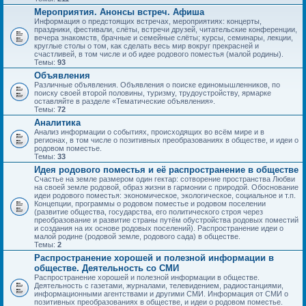
Мероприятия. Анонсы встреч. Афиша
Информация о предстоящих встречах, мероприятиях: концерты,
праздники, фестивали, слёты, встречи друзей, читательские конференции,
вечера знакомств, брачные и семейные слёты; курсы, семинары, лекции,
круглые столы о том, как сделать весь мир вокруг прекрасней и
счастливей, в том числе и об идее родового поместья (малой родины).
Темы:
93
Объявления
Различные объявления. Объявления о поиске единомышленников, по
поиску своей второй половины, туризму, трудоустройству, ярмарке
оставляйте в разделе «Тематические объявления».
Темы:
72
Аналитика
Анализ информации о событиях, происходящих во всём мире и в
регионах, в том числе о позитивных преобразованиях в обществе, и идеи о
родовом поместье.
Темы:
33
Идея родового поместья и её распространение в обществе
Счастье на земле размером один гектар: сотворение пространства Любви
на своей земле родовой, образ жизни в гармонии с природой. Обоснование
идеи родового поместья: экономическое, экологическое, социальное и т.п.
Концепции, программы о родовом поместье и родовом поселении
(развитие общества, государства, его политического строя через
преобразование и развитие страны путём обустройства родовых поместий
и создания на их основе родовых поселений). Распространение идеи о
малой родине (родовой земле, родового сада) в обществе.
Темы:
2
Распространение хорошей и полезной информации в
обществе. Деятельность со СМИ
Распространение хорошей и полезной информации в обществе.
Деятельность с газетами, журналами, телевидением, радиостанциями,
информационными агентствами и другими СМИ. Информация от СМИ о
позитивных преобразованиях в обществе, и идеи о родовом поместье.