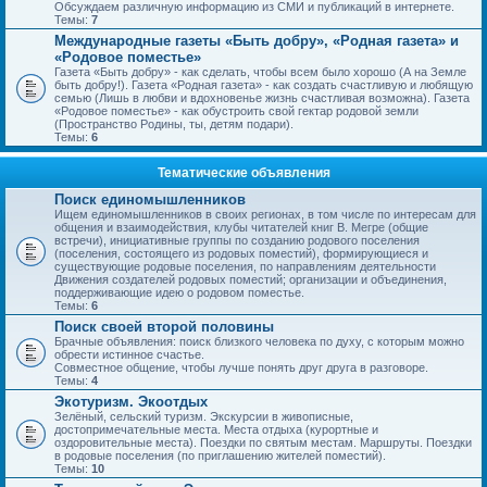
Обсуждаем различную информацию из СМИ и публикаций в интернете.
Темы:
7
Международные газеты «Быть добру», «Родная газета» и
«Родовое поместье»
Газета «Быть добру» - как сделать, чтобы всем было хорошо (А на Земле
быть добру!). Газета «Родная газета» - как создать счастливую и любящую
семью (Лишь в любви и вдохновенье жизнь счастливая возможна). Газета
«Родовое поместье» - как обустроить свой гектар родовой земли
(Пространство Родины, ты, детям подари).
Темы:
6
Тематические объявления
Поиск единомышленников
Ищем единомышленников в своих регионах, в том числе по интересам для
общения и взаимодействия, клубы читателей книг В. Мегре (общие
встречи), инициативные группы по созданию родового поселения
(поселения, состоящего из родовых поместий), формирующиеся и
существующие родовые поселения, по направлениям деятельности
Движения создателей родовых поместий; организации и объединения,
поддерживающие идею о родовом поместье.
Темы:
6
Поиск своей второй половины
Брачные объявления: поиск близкого человека по духу, с которым можно
обрести истинное счастье.
Совместное общение, чтобы лучше понять друг друга в разговоре.
Темы:
4
Экотуризм. Экоотдых
Зелёный, сельский туризм. Экскурсии в живописные,
достопримечательные места. Места отдыха (курортные и
оздоровительные места). Поездки по святым местам. Маршруты. Поездки
в родовые поселения (по приглашению жителей поместий).
Темы:
10