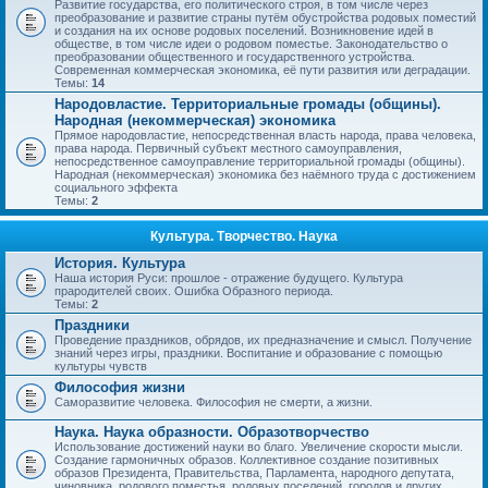
Развитие государства, его политического строя, в том числе через
преобразование и развитие страны путём обустройства родовых поместий
и создания на их основе родовых поселений. Возникновение идей в
обществе, в том числе идеи о родовом поместье. Законодательство о
преобразовании общественного и государственного устройства.
Современная коммерческая экономика, её пути развития или деградации.
Темы:
14
Народовластие. Территориальные громады (общины).
Народная (некоммерческая) экономика
Прямое народовластие, непосредственная власть народа, права человека,
права народа. Первичный субъект местного самоуправления,
непосредственное самоуправление территориальной громады (общины).
Народная (некоммерческая) экономика без наёмного труда с достижением
социального эффекта
Темы:
2
Культура. Творчество. Наука
История. Культура
Наша история Руси: прошлое - отражение будущего. Культура
прародителей своих. Ошибка Образного периода.
Темы:
2
Праздники
Проведение праздников, обрядов, их предназначение и смысл. Получение
знаний через игры, праздники. Воспитание и образование с помощью
культуры чувств
Философия жизни
Саморазвитие человека. Философия не смерти, а жизни.
Наука. Наука образности. Образотворчество
Использование достижений науки во благо. Увеличение скорости мысли.
Создание гармоничных образов. Коллективное создание позитивных
образов Президента, Правительства, Парламента, народного депутата,
чиновника, родового поместья, родовых поселений, городов и других