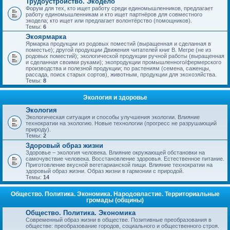
Трудоустройство. Экодело
Форум для тех, кто ищет работу среди единомышленников, предлагает
работу единомышленникам и кто ищет партнёров для совместного
экодела; кто ищет или предлагает волонтёрство (помощников).
Темы:
6
Экоярмарка
Ярмарка продукции из родовых поместий (выращенная и сделанная в
поместье); другой продукции Движения читателей книг В. Мегре (не из
родовых поместий); экологической продукции ручной работы (выращенная
и сделанная своими руками); экопродукции промышленного/фермерского
производства и полезной продукции; по растениям (семена, саженцы,
рассада, поиск старых сортов), животным, продукции для экохозяйства.
Темы:
8
Экология и здоровье
Экология
Экологическая ситуация и способы улучшения экологии. Влияние
технократии на экологию. Новые технологии (прогресс не разрушающий
природу).
Темы:
2
Здоровый образ жизни
Здоровье – экология человека. Влияние окружающей обстановки на
самочувствие человека. Восстановление здоровья. Естественное питание.
Приготовление вкусной вегетарианской пищи. Влияние технократии на
здоровый образ жизни. Образ жизни в гармонии с природой.
Темы:
14
Общество. Политика. Экономика. Народовластие. Территориальные
громады (общины)
Общество. Политика. Экономика
Современный образ жизни в обществе. Позитивные преобразования в
обществе: преобразование городов, социального и общественного строя.