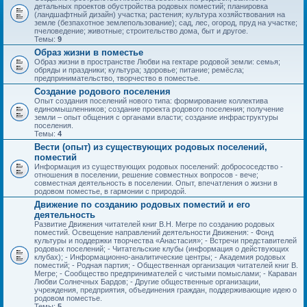
детальных проектов обустройства родовых поместий; планировка
(ландшафтный дизайн) участка; растения; культура хозяйствования на
земле (безпахотное землепользование); сад, лес, огород, пруд на участке;
пчеловедение; животные; строительство дома, быт и другое.
Темы:
9
Образ жизни в поместье
Образ жизни в пространстве Любви на гектаре родовой земли: семья;
обряды и праздники; культура; здоровье; питание; ремёсла;
предпринимательство, творчество в поместье.
Создание родового поселения
Опыт создания поселений нового типа: формирование коллектива
единомышленников; создание проекта родового поселения; получение
земли – опыт общения с органами власти; создание инфраструктуры
поселения.
Темы:
4
Вести (опыт) из существующих родовых поселений,
поместий
Информация из существующих родовых поселений: добрососедство -
отношения в поселении, решение совместных вопросов - вече;
совместная деятельность в поселении. Опыт, впечатления о жизни в
родовом поместье, в гармонии с природой.
Движение по созданию родовых поместий и его
деятельность
Развитие Движения читателей книг В.Н. Мегре по созданию родовых
поместий. Освещение направлений деятельности Движения: - Фонд
культуры и поддержки творчества «Анастасия»; - Встречи представителей
родовых поселений; - Читательские клубы (информация о действующих
клубах); - Информационно-аналитические центры; - Академия родовых
поместий; - Родная партия; - Общественная организация читателей книг В.
Мегре; - Сообщество предпринимателей с чистыми помыслами; - Караван
Любви Солнечных Бардов; - Другие общественные организации,
учреждения, предприятия, объединения граждан, поддерживающие идею о
родовом поместье.
Темы:
5