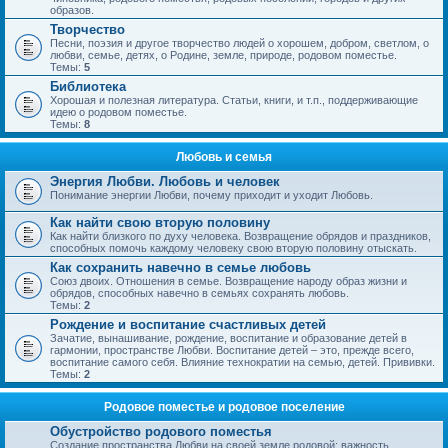
образов.
Творчество
Песни, поэзия и другое творчество людей о хорошем, добром, светлом, о
любви, семье, детях, о Родине, земле, природе, родовом поместье.
Темы:
5
Библиотека
Хорошая и полезная литература. Статьи, книги, и т.п., поддерживающие
идею о родовом поместье.
Темы:
8
Любовь и семья
Энергия Любви. Любовь и человек
Понимание энергии Любви, почему приходит и уходит Любовь.
Как найти свою вторую половину
Как найти близкого по духу человека. Возвращение обрядов и праздников,
способных помочь каждому человеку свою вторую половину отыскать.
Как сохранить навечно в семье любовь
Союз двоих. Отношения в семье. Возвращение народу образ жизни и
обрядов, способных навечно в семьях сохранять любовь.
Темы:
2
Рождение и воспитание счастливых детей
Зачатие, вынашивание, рождение, воспитание и образование детей в
гармонии, пространстве Любви. Воспитание детей – это, прежде всего,
воспитание самого себя. Влияние технократии на семью, детей. Прививки.
Темы:
2
Родовое поместье и родовое поселение
Обустройство родового поместья
Создание пространства Любви на своей земле родовой; важность