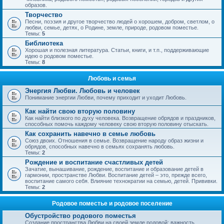
образов.
Творчество
Песни, поэзия и другое творчество людей о хорошем, добром, светлом, о
любви, семье, детях, о Родине, земле, природе, родовом поместье.
Темы:
5
Библиотека
Хорошая и полезная литература. Статьи, книги, и т.п., поддерживающие
идею о родовом поместье.
Темы:
8
Любовь и семья
Энергия Любви. Любовь и человек
Понимание энергии Любви, почему приходит и уходит Любовь.
Как найти свою вторую половину
Как найти близкого по духу человека. Возвращение обрядов и праздников,
способных помочь каждому человеку свою вторую половину отыскать.
Как сохранить навечно в семье любовь
Союз двоих. Отношения в семье. Возвращение народу образ жизни и
обрядов, способных навечно в семьях сохранять любовь.
Темы:
2
Рождение и воспитание счастливых детей
Зачатие, вынашивание, рождение, воспитание и образование детей в
гармонии, пространстве Любви. Воспитание детей – это, прежде всего,
воспитание самого себя. Влияние технократии на семью, детей. Прививки.
Темы:
2
Родовое поместье и родовое поселение
Обустройство родового поместья
Создание пространства Любви на своей земле родовой; важность