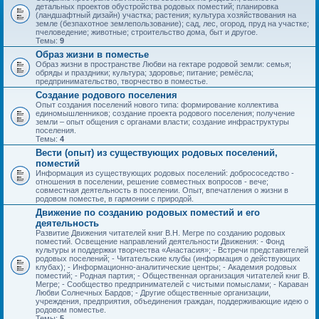
детальных проектов обустройства родовых поместий; планировка
(ландшафтный дизайн) участка; растения; культура хозяйствования на
земле (безпахотное землепользование); сад, лес, огород, пруд на участке;
пчеловедение; животные; строительство дома, быт и другое.
Темы:
9
Образ жизни в поместье
Образ жизни в пространстве Любви на гектаре родовой земли: семья;
обряды и праздники; культура; здоровье; питание; ремёсла;
предпринимательство, творчество в поместье.
Создание родового поселения
Опыт создания поселений нового типа: формирование коллектива
единомышленников; создание проекта родового поселения; получение
земли – опыт общения с органами власти; создание инфраструктуры
поселения.
Темы:
4
Вести (опыт) из существующих родовых поселений,
поместий
Информация из существующих родовых поселений: добрососедство -
отношения в поселении, решение совместных вопросов - вече;
совместная деятельность в поселении. Опыт, впечатления о жизни в
родовом поместье, в гармонии с природой.
Движение по созданию родовых поместий и его
деятельность
Развитие Движения читателей книг В.Н. Мегре по созданию родовых
поместий. Освещение направлений деятельности Движения: - Фонд
культуры и поддержки творчества «Анастасия»; - Встречи представителей
родовых поселений; - Читательские клубы (информация о действующих
клубах); - Информационно-аналитические центры; - Академия родовых
поместий; - Родная партия; - Общественная организация читателей книг В.
Мегре; - Сообщество предпринимателей с чистыми помыслами; - Караван
Любви Солнечных Бардов; - Другие общественные организации,
учреждения, предприятия, объединения граждан, поддерживающие идею о
родовом поместье.
Темы:
5