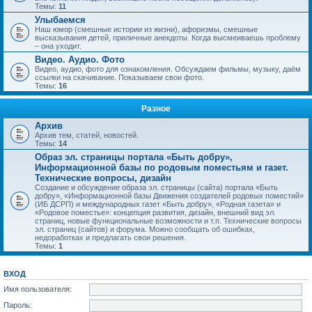
Темы:
11
Улыбаемся
Наш юмор (смешные истории из жизни), афоризмы, смешные
высказывания детей, приличные анекдоты. Когда высмеиваешь проблему
– она уходит.
Видео. Аудио. Фото
Видео, аудио, фото для ознакомления. Обсуждаем фильмы, музыку, даём
ссылки на скачивание. Показываем свои фото.
Темы:
16
Разное
Архив
Архив тем, статей, новостей.
Темы:
14
Образ эл. страницы портала «Быть добру»,
Информационной базы по родовым поместьям и газет.
Технические вопросы, дизайн
Создание и обсуждение образа эл. страницы (сайта) портала «Быть
добру», «Информационной базы Движения создателей родовых поместий»
(ИБ ДСРП) и международных газет «Быть добру», «Родная газета» и
«Родовое поместье»: концепция развития, дизайн, внешний вид эл.
страниц, новые функциональные возможности и т.п. Технические вопросы
эл. страниц (сайтов) и форума. Можно сообщать об ошибках,
недоработках и предлагать свои решения.
Темы:
1
ВХОД
Имя пользователя:
Пароль: