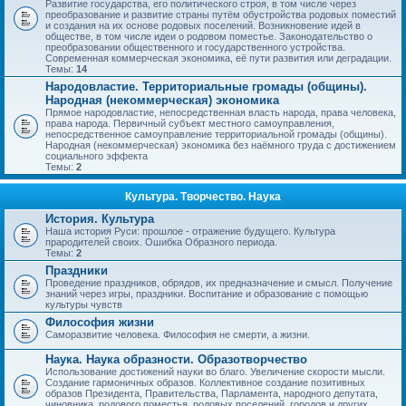
Развитие государства, его политического строя, в том числе через
преобразование и развитие страны путём обустройства родовых поместий
и создания на их основе родовых поселений. Возникновение идей в
обществе, в том числе идеи о родовом поместье. Законодательство о
преобразовании общественного и государственного устройства.
Современная коммерческая экономика, её пути развития или деградации.
Темы:
14
Народовластие. Территориальные громады (общины).
Народная (некоммерческая) экономика
Прямое народовластие, непосредственная власть народа, права человека,
права народа. Первичный субъект местного самоуправления,
непосредственное самоуправление территориальной громады (общины).
Народная (некоммерческая) экономика без наёмного труда с достижением
социального эффекта
Темы:
2
Культура. Творчество. Наука
История. Культура
Наша история Руси: прошлое - отражение будущего. Культура
прародителей своих. Ошибка Образного периода.
Темы:
2
Праздники
Проведение праздников, обрядов, их предназначение и смысл. Получение
знаний через игры, праздники. Воспитание и образование с помощью
культуры чувств
Философия жизни
Саморазвитие человека. Философия не смерти, а жизни.
Наука. Наука образности. Образотворчество
Использование достижений науки во благо. Увеличение скорости мысли.
Создание гармоничных образов. Коллективное создание позитивных
образов Президента, Правительства, Парламента, народного депутата,
чиновника, родового поместья, родовых поселений, городов и других