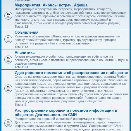
Мероприятия. Анонсы встреч. Афиша
Информация о предстоящих встречах, мероприятиях: концерты,
праздники, фестивали, слёты, встречи друзей, читательские конференции,
вечера знакомств, брачные и семейные слёты; курсы, семинары, лекции,
круглые столы о том, как сделать весь мир вокруг прекрасней и
счастливей, в том числе и об идее родового поместья (малой родины).
Темы:
93
Объявления
Различные объявления. Объявления о поиске единомышленников, по
поиску своей второй половины, туризму, трудоустройству, ярмарке
оставляйте в разделе «Тематические объявления».
Темы:
72
Аналитика
Анализ информации о событиях, происходящих во всём мире и в
регионах, в том числе о позитивных преобразованиях в обществе, и идеи о
родовом поместье.
Темы:
33
Идея родового поместья и её распространение в обществе
Счастье на земле размером один гектар: сотворение пространства Любви
на своей земле родовой, образ жизни в гармонии с природой. Обоснование
идеи родового поместья: экономическое, экологическое, социальное и т.п.
Концепции, программы о родовом поместье и родовом поселении
(развитие общества, государства, его политического строя через
преобразование и развитие страны путём обустройства родовых поместий
и создания на их основе родовых поселений). Распространение идеи о
малой родине (родовой земле, родового сада) в обществе.
Темы:
2
Распространение хорошей и полезной информации в
обществе. Деятельность со СМИ
Распространение хорошей и полезной информации в обществе.
Деятельность с газетами, журналами, телевидением, радиостанциями,
информационными агентствами и другими СМИ. Информация от СМИ о
позитивных преобразованиях в обществе, и идеи о родовом поместье.