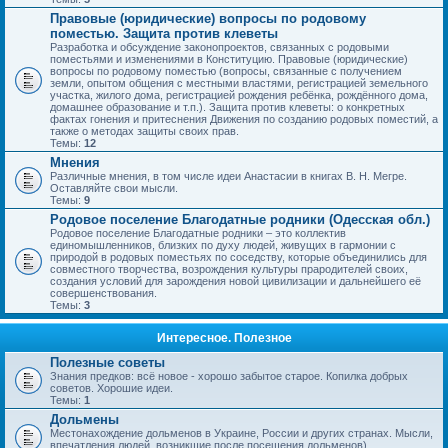
Правовые (юридические) вопросы по родовому
поместью. Защита против клеветы
Разработка и обсуждение законопроектов, связанных с родовыми
поместьями и изменениями в Конституцию. Правовые (юридические)
вопросы по родовому поместью (вопросы, связанные с получением
земли, опытом общения с местными властями, регистрацией земельного
участка, жилого дома, регистрацией рождения ребёнка, рождённого дома,
домашнее образование и т.п.). Защита против клеветы: о конкретных
фактах гонения и притеснения Движения по созданию родовых поместий, а
также о методах защиты своих прав.
Темы:
12
Мнения
Различные мнения, в том числе идеи Анастасии в книгах В. Н. Мегре.
Оставляйте свои мысли.
Темы:
9
Родовое поселение Благодатные родники (Одесская обл.)
Родовое поселение Благодатные родники – это коллектив
единомышленников, близких по духу людей, живущих в гармонии с
природой в родовых поместьях по соседству, которые объединились для
совместного творчества, возрождения культуры прародителей своих,
создания условий для зарождения новой цивилизации и дальнейшего её
совершенствования.
Темы:
3
Интересное. Полезное
Полезные советы
Знания предков: всё новое - хорошо забытое старое. Копилка добрых
советов. Хорошие идеи.
Темы:
1
Дольмены
Местонахождение дольменов в Украине, России и других странах. Мысли,
впечатления людей, возникшие после посещения дольменов).