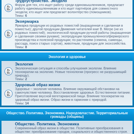
Трудоустройство. Экодело
Форум для тех, кто ищет работу среди единомышленников, предлагает
работу единомышленникам и кто ищет партнёров для совместного
экодела; кто ищет или предлагает волонтёрство (помощников).
Темы:
6
Экоярмарка
Ярмарка продукции из родовых поместий (выращенная и сделанная в
поместье); другой продукции Движения читателей книг В. Мегре (не из
родовых поместий); экологической продукции ручной работы (выращенная
и сделанная своими руками); экопродукции промышленного/фермерского
производства и полезной продукции; по растениям (семена, саженцы,
рассада, поиск старых сортов), животным, продукции для экохозяйства.
Темы:
8
Экология и здоровье
Экология
Экологическая ситуация и способы улучшения экологии. Влияние
технократии на экологию. Новые технологии (прогресс не разрушающий
природу).
Темы:
2
Здоровый образ жизни
Здоровье – экология человека. Влияние окружающей обстановки на
самочувствие человека. Восстановление здоровья. Естественное питание.
Приготовление вкусной вегетарианской пищи. Влияние технократии на
здоровый образ жизни. Образ жизни в гармонии с природой.
Темы:
14
Общество. Политика. Экономика. Народовластие. Территориальные
громады (общины)
Общество. Политика. Экономика
Современный образ жизни в обществе. Позитивные преобразования в
обществе: преобразование городов, социального и общественного строя.