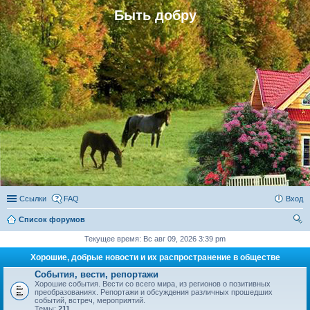
Быть добру
Ссылки
FAQ
Вход
Список форумов
ои
Текущее время: Вс авг 09, 2026 3:39 pm
ск
Хорошие, добрые новости и их распространение в обществе
События, вести, репортажи
Хорошие события. Вести со всего мира, из регионов о позитивных
преобразованиях. Репортажи и обсуждения различных прошедших
событий, встреч, мероприятий.
Темы:
211