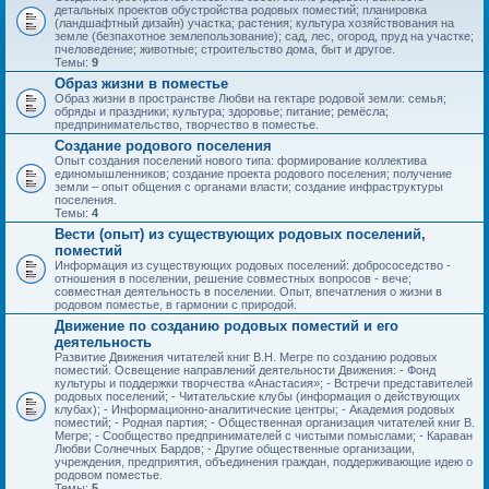
детальных проектов обустройства родовых поместий; планировка
(ландшафтный дизайн) участка; растения; культура хозяйствования на
земле (безпахотное землепользование); сад, лес, огород, пруд на участке;
пчеловедение; животные; строительство дома, быт и другое.
Темы:
9
Образ жизни в поместье
Образ жизни в пространстве Любви на гектаре родовой земли: семья;
обряды и праздники; культура; здоровье; питание; ремёсла;
предпринимательство, творчество в поместье.
Создание родового поселения
Опыт создания поселений нового типа: формирование коллектива
единомышленников; создание проекта родового поселения; получение
земли – опыт общения с органами власти; создание инфраструктуры
поселения.
Темы:
4
Вести (опыт) из существующих родовых поселений,
поместий
Информация из существующих родовых поселений: добрососедство -
отношения в поселении, решение совместных вопросов - вече;
совместная деятельность в поселении. Опыт, впечатления о жизни в
родовом поместье, в гармонии с природой.
Движение по созданию родовых поместий и его
деятельность
Развитие Движения читателей книг В.Н. Мегре по созданию родовых
поместий. Освещение направлений деятельности Движения: - Фонд
культуры и поддержки творчества «Анастасия»; - Встречи представителей
родовых поселений; - Читательские клубы (информация о действующих
клубах); - Информационно-аналитические центры; - Академия родовых
поместий; - Родная партия; - Общественная организация читателей книг В.
Мегре; - Сообщество предпринимателей с чистыми помыслами; - Караван
Любви Солнечных Бардов; - Другие общественные организации,
учреждения, предприятия, объединения граждан, поддерживающие идею о
родовом поместье.
Темы:
5