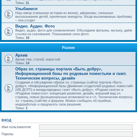
Темы:
11
Улыбаемся
Наш юмор (смешные истории из жизни), афоризмы, смешные
высказывания детей, приличные анекдоты. Когда высмеиваешь проблему
– она уходит.
Видео. Аудио. Фото
Видео, аудио, фото для ознакомления. Обсуждаем фильмы, музыку, даём
ссылки на скачивание. Показываем свои фото.
Темы:
16
Разное
Архив
Архив тем, статей, новостей.
Темы:
14
Образ эл. страницы портала «Быть добру»,
Информационной базы по родовым поместьям и газет.
Технические вопросы, дизайн
Создание и обсуждение образа эл. страницы (сайта) портала «Быть
добру», «Информационной базы Движения создателей родовых поместий»
(ИБ ДСРП) и международных газет «Быть добру», «Родная газета» и
«Родовое поместье»: концепция развития, дизайн, внешний вид эл.
страниц, новые функциональные возможности и т.п. Технические вопросы
эл. страниц (сайтов) и форума. Можно сообщать об ошибках,
недоработках и предлагать свои решения.
Темы:
1
ВХОД
Имя пользователя:
Пароль: