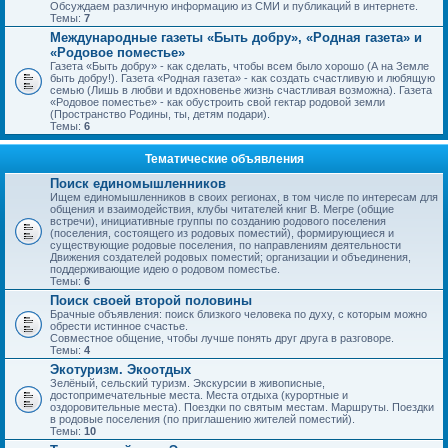
Обсуждаем различную информацию из СМИ и публикаций в интернете.
Темы:
7
Международные газеты «Быть добру», «Родная газета» и
«Родовое поместье»
Газета «Быть добру» - как сделать, чтобы всем было хорошо (А на Земле
быть добру!). Газета «Родная газета» - как создать счастливую и любящую
семью (Лишь в любви и вдохновенье жизнь счастливая возможна). Газета
«Родовое поместье» - как обустроить свой гектар родовой земли
(Пространство Родины, ты, детям подари).
Темы:
6
Тематические объявления
Поиск единомышленников
Ищем единомышленников в своих регионах, в том числе по интересам для
общения и взаимодействия, клубы читателей книг В. Мегре (общие
встречи), инициативные группы по созданию родового поселения
(поселения, состоящего из родовых поместий), формирующиеся и
существующие родовые поселения, по направлениям деятельности
Движения создателей родовых поместий; организации и объединения,
поддерживающие идею о родовом поместье.
Темы:
6
Поиск своей второй половины
Брачные объявления: поиск близкого человека по духу, с которым можно
обрести истинное счастье.
Совместное общение, чтобы лучше понять друг друга в разговоре.
Темы:
4
Экотуризм. Экоотдых
Зелёный, сельский туризм. Экскурсии в живописные,
достопримечательные места. Места отдыха (курортные и
оздоровительные места). Поездки по святым местам. Маршруты. Поездки
в родовые поселения (по приглашению жителей поместий).
Темы:
10