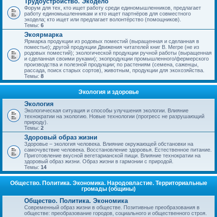
Трудоустройство. Экодело
Форум для тех, кто ищет работу среди единомышленников, предлагает
работу единомышленникам и кто ищет партнёров для совместного
экодела; кто ищет или предлагает волонтёрство (помощников).
Темы:
6
Экоярмарка
Ярмарка продукции из родовых поместий (выращенная и сделанная в
поместье); другой продукции Движения читателей книг В. Мегре (не из
родовых поместий); экологической продукции ручной работы (выращенная
и сделанная своими руками); экопродукции промышленного/фермерского
производства и полезной продукции; по растениям (семена, саженцы,
рассада, поиск старых сортов), животным, продукции для экохозяйства.
Темы:
8
Экология и здоровье
Экология
Экологическая ситуация и способы улучшения экологии. Влияние
технократии на экологию. Новые технологии (прогресс не разрушающий
природу).
Темы:
2
Здоровый образ жизни
Здоровье – экология человека. Влияние окружающей обстановки на
самочувствие человека. Восстановление здоровья. Естественное питание.
Приготовление вкусной вегетарианской пищи. Влияние технократии на
здоровый образ жизни. Образ жизни в гармонии с природой.
Темы:
14
Общество. Политика. Экономика. Народовластие. Территориальные
громады (общины)
Общество. Политика. Экономика
Современный образ жизни в обществе. Позитивные преобразования в
обществе: преобразование городов, социального и общественного строя.