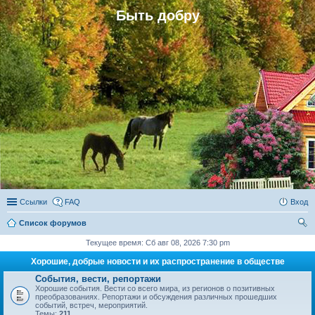
Быть добру
Ссылки
FAQ
Вход
Список форумов
ои
Текущее время: Сб авг 08, 2026 7:30 pm
ск
Хорошие, добрые новости и их распространение в обществе
События, вести, репортажи
Хорошие события. Вести со всего мира, из регионов о позитивных
преобразованиях. Репортажи и обсуждения различных прошедших
событий, встреч, мероприятий.
Темы:
211