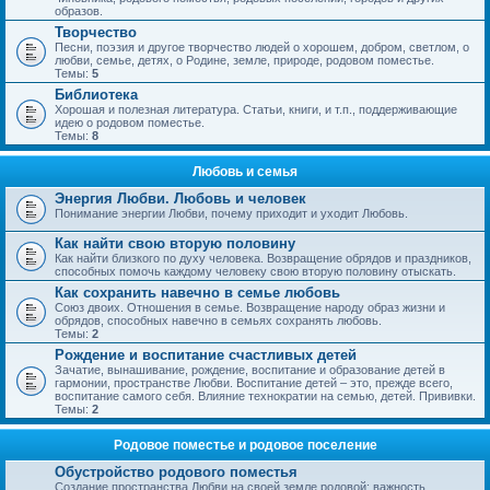
образов.
Творчество
Песни, поэзия и другое творчество людей о хорошем, добром, светлом, о
любви, семье, детях, о Родине, земле, природе, родовом поместье.
Темы:
5
Библиотека
Хорошая и полезная литература. Статьи, книги, и т.п., поддерживающие
идею о родовом поместье.
Темы:
8
Любовь и семья
Энергия Любви. Любовь и человек
Понимание энергии Любви, почему приходит и уходит Любовь.
Как найти свою вторую половину
Как найти близкого по духу человека. Возвращение обрядов и праздников,
способных помочь каждому человеку свою вторую половину отыскать.
Как сохранить навечно в семье любовь
Союз двоих. Отношения в семье. Возвращение народу образ жизни и
обрядов, способных навечно в семьях сохранять любовь.
Темы:
2
Рождение и воспитание счастливых детей
Зачатие, вынашивание, рождение, воспитание и образование детей в
гармонии, пространстве Любви. Воспитание детей – это, прежде всего,
воспитание самого себя. Влияние технократии на семью, детей. Прививки.
Темы:
2
Родовое поместье и родовое поселение
Обустройство родового поместья
Создание пространства Любви на своей земле родовой; важность