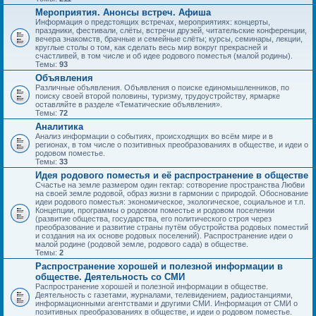
Мероприятия. Анонсы встреч. Афиша
Информация о предстоящих встречах, мероприятиях: концерты,
праздники, фестивали, слёты, встречи друзей, читательские конференции,
вечера знакомств, брачные и семейные слёты; курсы, семинары, лекции,
круглые столы о том, как сделать весь мир вокруг прекрасней и
счастливей, в том числе и об идее родового поместья (малой родины).
Темы:
93
Объявления
Различные объявления. Объявления о поиске единомышленников, по
поиску своей второй половины, туризму, трудоустройству, ярмарке
оставляйте в разделе «Тематические объявления».
Темы:
72
Аналитика
Анализ информации о событиях, происходящих во всём мире и в
регионах, в том числе о позитивных преобразованиях в обществе, и идеи о
родовом поместье.
Темы:
33
Идея родового поместья и её распространение в обществе
Счастье на земле размером один гектар: сотворение пространства Любви
на своей земле родовой, образ жизни в гармонии с природой. Обоснование
идеи родового поместья: экономическое, экологическое, социальное и т.п.
Концепции, программы о родовом поместье и родовом поселении
(развитие общества, государства, его политического строя через
преобразование и развитие страны путём обустройства родовых поместий
и создания на их основе родовых поселений). Распространение идеи о
малой родине (родовой земле, родового сада) в обществе.
Темы:
2
Распространение хорошей и полезной информации в
обществе. Деятельность со СМИ
Распространение хорошей и полезной информации в обществе.
Деятельность с газетами, журналами, телевидением, радиостанциями,
информационными агентствами и другими СМИ. Информация от СМИ о
позитивных преобразованиях в обществе, и идеи о родовом поместье.