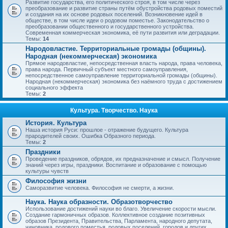
Развитие государства, его политического строя, в том числе через
преобразование и развитие страны путём обустройства родовых поместий
и создания на их основе родовых поселений. Возникновение идей в
обществе, в том числе идеи о родовом поместье. Законодательство о
преобразовании общественного и государственного устройства.
Современная коммерческая экономика, её пути развития или деградации.
Темы:
14
Народовластие. Территориальные громады (общины).
Народная (некоммерческая) экономика
Прямое народовластие, непосредственная власть народа, права человека,
права народа. Первичный субъект местного самоуправления,
непосредственное самоуправление территориальной громады (общины).
Народная (некоммерческая) экономика без наёмного труда с достижением
социального эффекта
Темы:
2
Культура. Творчество. Наука
История. Культура
Наша история Руси: прошлое - отражение будущего. Культура
прародителей своих. Ошибка Образного периода.
Темы:
2
Праздники
Проведение праздников, обрядов, их предназначение и смысл. Получение
знаний через игры, праздники. Воспитание и образование с помощью
культуры чувств
Философия жизни
Саморазвитие человека. Философия не смерти, а жизни.
Наука. Наука образности. Образотворчество
Использование достижений науки во благо. Увеличение скорости мысли.
Создание гармоничных образов. Коллективное создание позитивных
образов Президента, Правительства, Парламента, народного депутата,
чиновника, родового поместья, родовых поселений, городов и других