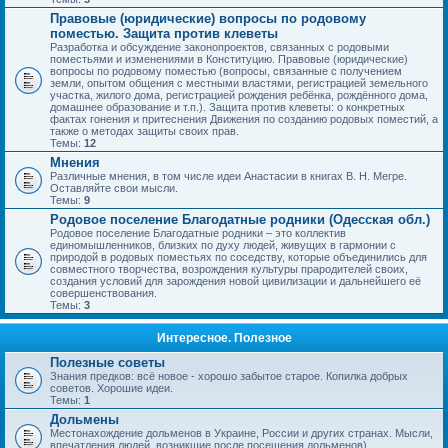
Правовые (юридические) вопросы по родовому
поместью. Защита против клеветы
Разработка и обсуждение законопроектов, связанных с родовыми
поместьями и изменениями в Конституцию. Правовые (юридические)
вопросы по родовому поместью (вопросы, связанные с получением
земли, опытом общения с местными властями, регистрацией земельного
участка, жилого дома, регистрацией рождения ребёнка, рождённого дома,
домашнее образование и т.п.). Защита против клеветы: о конкретных
фактах гонения и притеснения Движения по созданию родовых поместий, а
также о методах защиты своих прав.
Темы:
12
Мнения
Различные мнения, в том числе идеи Анастасии в книгах В. Н. Мегре.
Оставляйте свои мысли.
Темы:
9
Родовое поселение Благодатные родники (Одесская обл.)
Родовое поселение Благодатные родники – это коллектив
единомышленников, близких по духу людей, живущих в гармонии с
природой в родовых поместьях по соседству, которые объединились для
совместного творчества, возрождения культуры прародителей своих,
создания условий для зарождения новой цивилизации и дальнейшего её
совершенствования.
Темы:
3
Интересное. Полезное
Полезные советы
Знания предков: всё новое - хорошо забытое старое. Копилка добрых
советов. Хорошие идеи.
Темы:
1
Дольмены
Местонахождение дольменов в Украине, России и других странах. Мысли,
впечатления людей, возникшие после посещения дольменов).