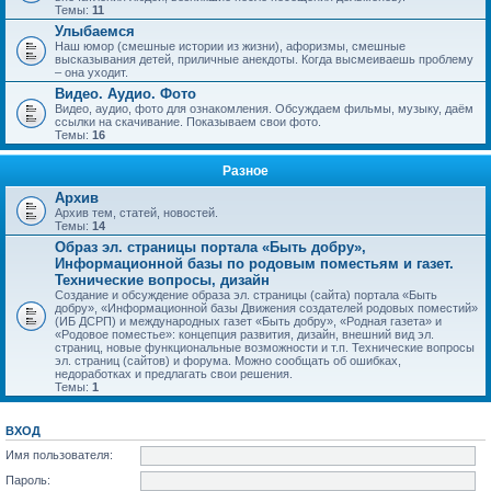
Темы:
11
Улыбаемся
Наш юмор (смешные истории из жизни), афоризмы, смешные
высказывания детей, приличные анекдоты. Когда высмеиваешь проблему
– она уходит.
Видео. Аудио. Фото
Видео, аудио, фото для ознакомления. Обсуждаем фильмы, музыку, даём
ссылки на скачивание. Показываем свои фото.
Темы:
16
Разное
Архив
Архив тем, статей, новостей.
Темы:
14
Образ эл. страницы портала «Быть добру»,
Информационной базы по родовым поместьям и газет.
Технические вопросы, дизайн
Создание и обсуждение образа эл. страницы (сайта) портала «Быть
добру», «Информационной базы Движения создателей родовых поместий»
(ИБ ДСРП) и международных газет «Быть добру», «Родная газета» и
«Родовое поместье»: концепция развития, дизайн, внешний вид эл.
страниц, новые функциональные возможности и т.п. Технические вопросы
эл. страниц (сайтов) и форума. Можно сообщать об ошибках,
недоработках и предлагать свои решения.
Темы:
1
ВХОД
Имя пользователя:
Пароль: