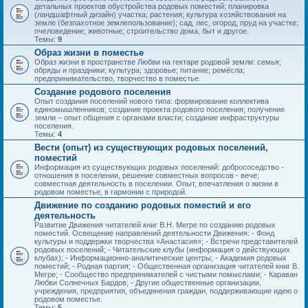
детальных проектов обустройства родовых поместий; планировка
(ландшафтный дизайн) участка; растения; культура хозяйствования на
земле (безпахотное землепользование); сад, лес, огород, пруд на участке;
пчеловедение; животные; строительство дома, быт и другое.
Темы:
9
Образ жизни в поместье
Образ жизни в пространстве Любви на гектаре родовой земли: семья;
обряды и праздники; культура; здоровье; питание; ремёсла;
предпринимательство, творчество в поместье.
Создание родового поселения
Опыт создания поселений нового типа: формирование коллектива
единомышленников; создание проекта родового поселения; получение
земли – опыт общения с органами власти; создание инфраструктуры
поселения.
Темы:
4
Вести (опыт) из существующих родовых поселений,
поместий
Информация из существующих родовых поселений: добрососедство -
отношения в поселении, решение совместных вопросов - вече;
совместная деятельность в поселении. Опыт, впечатления о жизни в
родовом поместье, в гармонии с природой.
Движение по созданию родовых поместий и его
деятельность
Развитие Движения читателей книг В.Н. Мегре по созданию родовых
поместий. Освещение направлений деятельности Движения: - Фонд
культуры и поддержки творчества «Анастасия»; - Встречи представителей
родовых поселений; - Читательские клубы (информация о действующих
клубах); - Информационно-аналитические центры; - Академия родовых
поместий; - Родная партия; - Общественная организация читателей книг В.
Мегре; - Сообщество предпринимателей с чистыми помыслами; - Караван
Любви Солнечных Бардов; - Другие общественные организации,
учреждения, предприятия, объединения граждан, поддерживающие идею о
родовом поместье.
Темы:
5