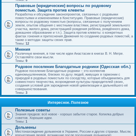
Правовые (юридические) вопросы по родовому
поместью. Защита против клеветы
Разработка и обсуждение законопроектов, связанных с родовыми
поместьями и изменениями в Конституцию. Правовые (юридические)
вопросы по родовому поместью (вопросы, связанные с получением
земли, опытом общения с местными властями, регистрацией земельного
участка, жилого дома, регистрацией рождения ребёнка, рождённого дома,
домашнее образование и т.п.). Защита против клеветы: о конкретных
фактах гонения и притеснения Движения по созданию родовых поместий, а
также о методах защиты своих прав.
Темы:
12
Мнения
Различные мнения, в том числе идеи Анастасии в книгах В. Н. Мегре.
Оставляйте свои мысли.
Темы:
9
Родовое поселение Благодатные родники (Одесская обл.)
Родовое поселение Благодатные родники – это коллектив
единомышленников, близких по духу людей, живущих в гармонии с
природой в родовых поместьях по соседству, которые объединились для
совместного творчества, возрождения культуры прародителей своих,
создания условий для зарождения новой цивилизации и дальнейшего её
совершенствования.
Темы:
3
Интересное. Полезное
Полезные советы
Знания предков: всё новое - хорошо забытое старое. Копилка добрых
советов. Хорошие идеи.
Темы:
1
Дольмены
Местонахождение дольменов в Украине, России и других странах. Мысли,
впечатления людей, возникшие после посещения дольменов).