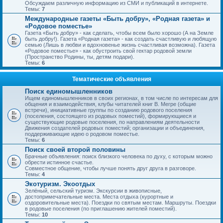
Обсуждаем различную информацию из СМИ и публикаций в интернете.
Темы:
7
Международные газеты «Быть добру», «Родная газета» и
«Родовое поместье»
Газета «Быть добру» - как сделать, чтобы всем было хорошо (А на Земле
быть добру!). Газета «Родная газета» - как создать счастливую и любящую
семью (Лишь в любви и вдохновенье жизнь счастливая возможна). Газета
«Родовое поместье» - как обустроить свой гектар родовой земли
(Пространство Родины, ты, детям подари).
Темы:
6
Тематические объявления
Поиск единомышленников
Ищем единомышленников в своих регионах, в том числе по интересам для
общения и взаимодействия, клубы читателей книг В. Мегре (общие
встречи), инициативные группы по созданию родового поселения
(поселения, состоящего из родовых поместий), формирующиеся и
существующие родовые поселения, по направлениям деятельности
Движения создателей родовых поместий; организации и объединения,
поддерживающие идею о родовом поместье.
Темы:
6
Поиск своей второй половины
Брачные объявления: поиск близкого человека по духу, с которым можно
обрести истинное счастье.
Совместное общение, чтобы лучше понять друг друга в разговоре.
Темы:
4
Экотуризм. Экоотдых
Зелёный, сельский туризм. Экскурсии в живописные,
достопримечательные места. Места отдыха (курортные и
оздоровительные места). Поездки по святым местам. Маршруты. Поездки
в родовые поселения (по приглашению жителей поместий).
Темы:
10