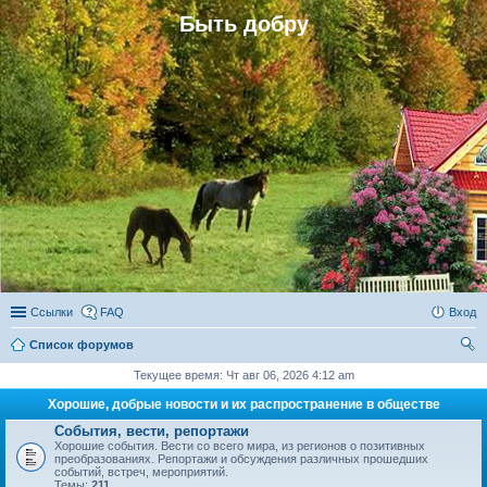
Быть добру
Ссылки
FAQ
Вход
Список форумов
ои
Текущее время: Чт авг 06, 2026 4:12 am
ск
Хорошие, добрые новости и их распространение в обществе
События, вести, репортажи
Хорошие события. Вести со всего мира, из регионов о позитивных
преобразованиях. Репортажи и обсуждения различных прошедших
событий, встреч, мероприятий.
Темы:
211