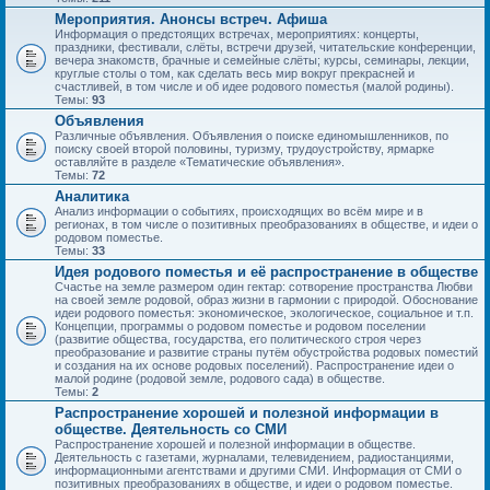
Мероприятия. Анонсы встреч. Афиша
Информация о предстоящих встречах, мероприятиях: концерты,
праздники, фестивали, слёты, встречи друзей, читательские конференции,
вечера знакомств, брачные и семейные слёты; курсы, семинары, лекции,
круглые столы о том, как сделать весь мир вокруг прекрасней и
счастливей, в том числе и об идее родового поместья (малой родины).
Темы:
93
Объявления
Различные объявления. Объявления о поиске единомышленников, по
поиску своей второй половины, туризму, трудоустройству, ярмарке
оставляйте в разделе «Тематические объявления».
Темы:
72
Аналитика
Анализ информации о событиях, происходящих во всём мире и в
регионах, в том числе о позитивных преобразованиях в обществе, и идеи о
родовом поместье.
Темы:
33
Идея родового поместья и её распространение в обществе
Счастье на земле размером один гектар: сотворение пространства Любви
на своей земле родовой, образ жизни в гармонии с природой. Обоснование
идеи родового поместья: экономическое, экологическое, социальное и т.п.
Концепции, программы о родовом поместье и родовом поселении
(развитие общества, государства, его политического строя через
преобразование и развитие страны путём обустройства родовых поместий
и создания на их основе родовых поселений). Распространение идеи о
малой родине (родовой земле, родового сада) в обществе.
Темы:
2
Распространение хорошей и полезной информации в
обществе. Деятельность со СМИ
Распространение хорошей и полезной информации в обществе.
Деятельность с газетами, журналами, телевидением, радиостанциями,
информационными агентствами и другими СМИ. Информация от СМИ о
позитивных преобразованиях в обществе, и идеи о родовом поместье.