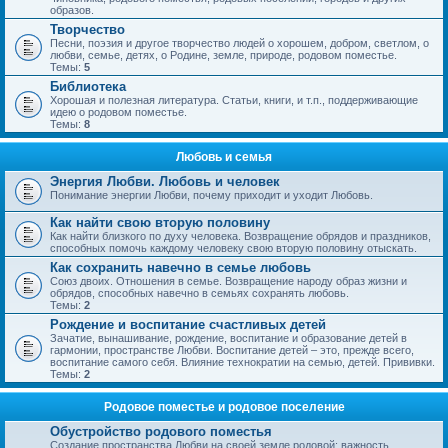
образов.
Творчество
Песни, поэзия и другое творчество людей о хорошем, добром, светлом, о
любви, семье, детях, о Родине, земле, природе, родовом поместье.
Темы:
5
Библиотека
Хорошая и полезная литература. Статьи, книги, и т.п., поддерживающие
идею о родовом поместье.
Темы:
8
Любовь и семья
Энергия Любви. Любовь и человек
Понимание энергии Любви, почему приходит и уходит Любовь.
Как найти свою вторую половину
Как найти близкого по духу человека. Возвращение обрядов и праздников,
способных помочь каждому человеку свою вторую половину отыскать.
Как сохранить навечно в семье любовь
Союз двоих. Отношения в семье. Возвращение народу образ жизни и
обрядов, способных навечно в семьях сохранять любовь.
Темы:
2
Рождение и воспитание счастливых детей
Зачатие, вынашивание, рождение, воспитание и образование детей в
гармонии, пространстве Любви. Воспитание детей – это, прежде всего,
воспитание самого себя. Влияние технократии на семью, детей. Прививки.
Темы:
2
Родовое поместье и родовое поселение
Обустройство родового поместья
Создание пространства Любви на своей земле родовой; важность