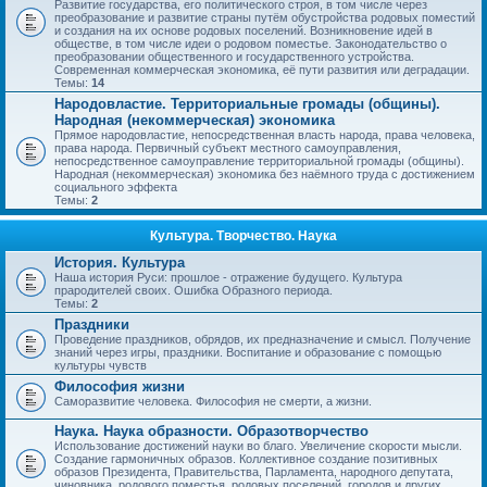
Развитие государства, его политического строя, в том числе через
преобразование и развитие страны путём обустройства родовых поместий
и создания на их основе родовых поселений. Возникновение идей в
обществе, в том числе идеи о родовом поместье. Законодательство о
преобразовании общественного и государственного устройства.
Современная коммерческая экономика, её пути развития или деградации.
Темы:
14
Народовластие. Территориальные громады (общины).
Народная (некоммерческая) экономика
Прямое народовластие, непосредственная власть народа, права человека,
права народа. Первичный субъект местного самоуправления,
непосредственное самоуправление территориальной громады (общины).
Народная (некоммерческая) экономика без наёмного труда с достижением
социального эффекта
Темы:
2
Культура. Творчество. Наука
История. Культура
Наша история Руси: прошлое - отражение будущего. Культура
прародителей своих. Ошибка Образного периода.
Темы:
2
Праздники
Проведение праздников, обрядов, их предназначение и смысл. Получение
знаний через игры, праздники. Воспитание и образование с помощью
культуры чувств
Философия жизни
Саморазвитие человека. Философия не смерти, а жизни.
Наука. Наука образности. Образотворчество
Использование достижений науки во благо. Увеличение скорости мысли.
Создание гармоничных образов. Коллективное создание позитивных
образов Президента, Правительства, Парламента, народного депутата,
чиновника, родового поместья, родовых поселений, городов и других