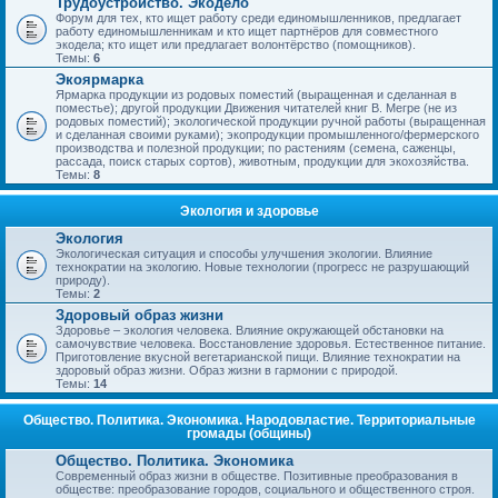
Трудоустройство. Экодело
Форум для тех, кто ищет работу среди единомышленников, предлагает
работу единомышленникам и кто ищет партнёров для совместного
экодела; кто ищет или предлагает волонтёрство (помощников).
Темы:
6
Экоярмарка
Ярмарка продукции из родовых поместий (выращенная и сделанная в
поместье); другой продукции Движения читателей книг В. Мегре (не из
родовых поместий); экологической продукции ручной работы (выращенная
и сделанная своими руками); экопродукции промышленного/фермерского
производства и полезной продукции; по растениям (семена, саженцы,
рассада, поиск старых сортов), животным, продукции для экохозяйства.
Темы:
8
Экология и здоровье
Экология
Экологическая ситуация и способы улучшения экологии. Влияние
технократии на экологию. Новые технологии (прогресс не разрушающий
природу).
Темы:
2
Здоровый образ жизни
Здоровье – экология человека. Влияние окружающей обстановки на
самочувствие человека. Восстановление здоровья. Естественное питание.
Приготовление вкусной вегетарианской пищи. Влияние технократии на
здоровый образ жизни. Образ жизни в гармонии с природой.
Темы:
14
Общество. Политика. Экономика. Народовластие. Территориальные
громады (общины)
Общество. Политика. Экономика
Современный образ жизни в обществе. Позитивные преобразования в
обществе: преобразование городов, социального и общественного строя.