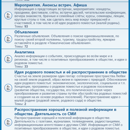
Мероприятия. Анонсы встреч. Афиша
Информация о предстоящих встречах, мероприятиях: концерты,
праздники, фестивали, слёты, встречи друзей, читательские конференции,
вечера знакомств, брачные и семейные слёты; курсы, семинары, лекции,
круглые столы о том, как сделать весь мир вокруг прекрасней и
счастливей, в том числе и об идее родового поместья (малой родины).
Темы:
93
Объявления
Различные объявления. Объявления о поиске единомышленников, по
поиску своей второй половины, туризму, трудоустройству, ярмарке
оставляйте в разделе «Тематические объявления».
Темы:
72
Аналитика
Анализ информации о событиях, происходящих во всём мире и в
регионах, в том числе о позитивных преобразованиях в обществе, и идеи о
родовом поместье.
Темы:
33
Идея родового поместья и её распространение в обществе
Счастье на земле размером один гектар: сотворение пространства Любви
на своей земле родовой, образ жизни в гармонии с природой. Обоснование
идеи родового поместья: экономическое, экологическое, социальное и т.п.
Концепции, программы о родовом поместье и родовом поселении
(развитие общества, государства, его политического строя через
преобразование и развитие страны путём обустройства родовых поместий
и создания на их основе родовых поселений). Распространение идеи о
малой родине (родовой земле, родового сада) в обществе.
Темы:
2
Распространение хорошей и полезной информации в
обществе. Деятельность со СМИ
Распространение хорошей и полезной информации в обществе.
Деятельность с газетами, журналами, телевидением, радиостанциями,
информационными агентствами и другими СМИ. Информация от СМИ о
позитивных преобразованиях в обществе, и идеи о родовом поместье.