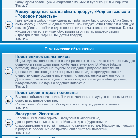
Обсуждаем различную информацию из СМИ и публикаций в интернете.
Темы:
7
Международные газеты «Быть добру», «Родная газета» и
«Родовое поместье»
Газета «Быть добру» - как сделать, чтобы всем было хорошо (А на Земле
быть добру!). Газета «Родная газета» - как создать счастливую и любящую
семью (Лишь в любви и вдохновенье жизнь счастливая возможна). Газета
«Родовое поместье» - как обустроить свой гектар родовой земли
(Пространство Родины, ты, детям подари).
Темы:
6
Тематические объявления
Поиск единомышленников
Ищем единомышленников в своих регионах, в том числе по интересам для
общения и взаимодействия, клубы читателей книг В. Мегре (общие
встречи), инициативные группы по созданию родового поселения
(поселения, состоящего из родовых поместий), формирующиеся и
существующие родовые поселения, по направлениям деятельности
Движения создателей родовых поместий; организации и объединения,
поддерживающие идею о родовом поместье.
Темы:
6
Поиск своей второй половины
Брачные объявления: поиск близкого человека по духу, с которым можно
обрести истинное счастье.
Совместное общение, чтобы лучше понять друг друга в разговоре.
Темы:
4
Экотуризм. Экоотдых
Зелёный, сельский туризм. Экскурсии в живописные,
достопримечательные места. Места отдыха (курортные и
оздоровительные места). Поездки по святым местам. Маршруты. Поездки
в родовые поселения (по приглашению жителей поместий).
Темы:
10