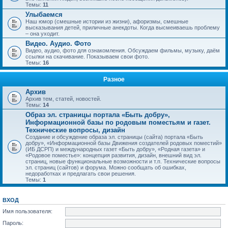
Темы:
11
Улыбаемся
Наш юмор (смешные истории из жизни), афоризмы, смешные
высказывания детей, приличные анекдоты. Когда высмеиваешь проблему
– она уходит.
Видео. Аудио. Фото
Видео, аудио, фото для ознакомления. Обсуждаем фильмы, музыку, даём
ссылки на скачивание. Показываем свои фото.
Темы:
16
Разное
Архив
Архив тем, статей, новостей.
Темы:
14
Образ эл. страницы портала «Быть добру»,
Информационной базы по родовым поместьям и газет.
Технические вопросы, дизайн
Создание и обсуждение образа эл. страницы (сайта) портала «Быть
добру», «Информационной базы Движения создателей родовых поместий»
(ИБ ДСРП) и международных газет «Быть добру», «Родная газета» и
«Родовое поместье»: концепция развития, дизайн, внешний вид эл.
страниц, новые функциональные возможности и т.п. Технические вопросы
эл. страниц (сайтов) и форума. Можно сообщать об ошибках,
недоработках и предлагать свои решения.
Темы:
1
ВХОД
Имя пользователя:
Пароль: