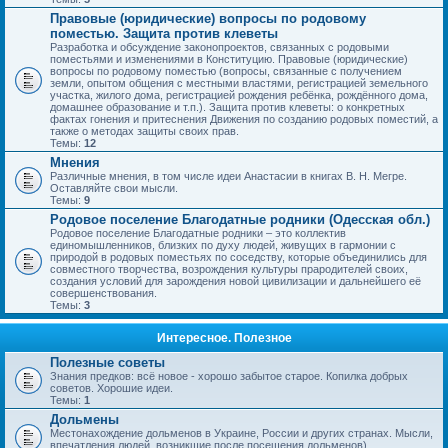
Правовые (юридические) вопросы по родовому
поместью. Защита против клеветы
Разработка и обсуждение законопроектов, связанных с родовыми
поместьями и изменениями в Конституцию. Правовые (юридические)
вопросы по родовому поместью (вопросы, связанные с получением
земли, опытом общения с местными властями, регистрацией земельного
участка, жилого дома, регистрацией рождения ребёнка, рождённого дома,
домашнее образование и т.п.). Защита против клеветы: о конкретных
фактах гонения и притеснения Движения по созданию родовых поместий, а
также о методах защиты своих прав.
Темы:
12
Мнения
Различные мнения, в том числе идеи Анастасии в книгах В. Н. Мегре.
Оставляйте свои мысли.
Темы:
9
Родовое поселение Благодатные родники (Одесская обл.)
Родовое поселение Благодатные родники – это коллектив
единомышленников, близких по духу людей, живущих в гармонии с
природой в родовых поместьях по соседству, которые объединились для
совместного творчества, возрождения культуры прародителей своих,
создания условий для зарождения новой цивилизации и дальнейшего её
совершенствования.
Темы:
3
Интересное. Полезное
Полезные советы
Знания предков: всё новое - хорошо забытое старое. Копилка добрых
советов. Хорошие идеи.
Темы:
1
Дольмены
Местонахождение дольменов в Украине, России и других странах. Мысли,
впечатления людей, возникшие после посещения дольменов).