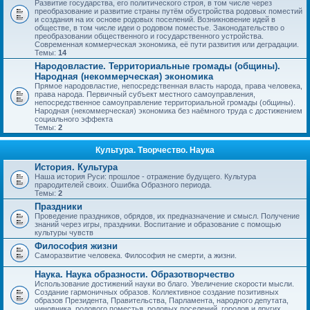
Развитие государства, его политического строя, в том числе через
преобразование и развитие страны путём обустройства родовых поместий
и создания на их основе родовых поселений. Возникновение идей в
обществе, в том числе идеи о родовом поместье. Законодательство о
преобразовании общественного и государственного устройства.
Современная коммерческая экономика, её пути развития или деградации.
Темы:
14
Народовластие. Территориальные громады (общины).
Народная (некоммерческая) экономика
Прямое народовластие, непосредственная власть народа, права человека,
права народа. Первичный субъект местного самоуправления,
непосредственное самоуправление территориальной громады (общины).
Народная (некоммерческая) экономика без наёмного труда с достижением
социального эффекта
Темы:
2
Культура. Творчество. Наука
История. Культура
Наша история Руси: прошлое - отражение будущего. Культура
прародителей своих. Ошибка Образного периода.
Темы:
2
Праздники
Проведение праздников, обрядов, их предназначение и смысл. Получение
знаний через игры, праздники. Воспитание и образование с помощью
культуры чувств
Философия жизни
Саморазвитие человека. Философия не смерти, а жизни.
Наука. Наука образности. Образотворчество
Использование достижений науки во благо. Увеличение скорости мысли.
Создание гармоничных образов. Коллективное создание позитивных
образов Президента, Правительства, Парламента, народного депутата,
чиновника, родового поместья, родовых поселений, городов и других