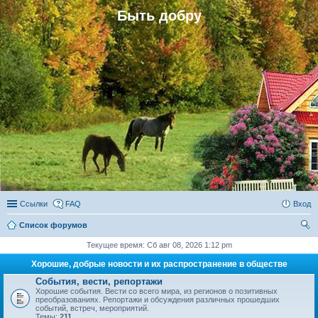
Быть добру
Ссылки
FAQ
Вход
Список форумов
ои
Текущее время: Сб авг 08, 2026 1:12 pm
ск
Хорошие, добрые новости и их распространение в обществе
События, вести, репортажи
Хорошие события. Вести со всего мира, из регионов о позитивных
преобразованиях. Репортажи и обсуждения различных прошедших
событий, встреч, мероприятий.
Темы:
211