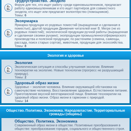
Трудоустройство. Экодело
Форум для тех, кто ищет работу среди единомышленников, предлагает
работу единомышленникам и кто ищет партнёров для совместного
экодела; кто ищет или предлагает волонтёрство (помощников).
Темы:
6
Экоярмарка
Ярмарка продукции из родовых поместий (выращенная и сделанная в
поместье); другой продукции Движения читателей книг В. Мегре (не из
родовых поместий); экологической продукции ручной работы (выращенная
и сделанная своими руками); экопродукции промышленного/фермерского
производства и полезной продукции; по растениям (семена, саженцы,
рассада, поиск старых сортов), животным, продукции для экохозяйства.
Темы:
8
Экология и здоровье
Экология
Экологическая ситуация и способы улучшения экологии. Влияние
технократии на экологию. Новые технологии (прогресс не разрушающий
природу).
Темы:
2
Здоровый образ жизни
Здоровье – экология человека. Влияние окружающей обстановки на
самочувствие человека. Восстановление здоровья. Естественное питание.
Приготовление вкусной вегетарианской пищи. Влияние технократии на
здоровый образ жизни. Образ жизни в гармонии с природой.
Темы:
14
Общество. Политика. Экономика. Народовластие. Территориальные
громады (общины)
Общество. Политика. Экономика
Современный образ жизни в обществе. Позитивные преобразования в
обществе: преобразование городов, социального и общественного строя.