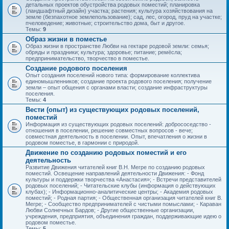
детальных проектов обустройства родовых поместий; планировка
(ландшафтный дизайн) участка; растения; культура хозяйствования на
земле (безпахотное землепользование); сад, лес, огород, пруд на участке;
пчеловедение; животные; строительство дома, быт и другое.
Темы:
9
Образ жизни в поместье
Образ жизни в пространстве Любви на гектаре родовой земли: семья;
обряды и праздники; культура; здоровье; питание; ремёсла;
предпринимательство, творчество в поместье.
Создание родового поселения
Опыт создания поселений нового типа: формирование коллектива
единомышленников; создание проекта родового поселения; получение
земли – опыт общения с органами власти; создание инфраструктуры
поселения.
Темы:
4
Вести (опыт) из существующих родовых поселений,
поместий
Информация из существующих родовых поселений: добрососедство -
отношения в поселении, решение совместных вопросов - вече;
совместная деятельность в поселении. Опыт, впечатления о жизни в
родовом поместье, в гармонии с природой.
Движение по созданию родовых поместий и его
деятельность
Развитие Движения читателей книг В.Н. Мегре по созданию родовых
поместий. Освещение направлений деятельности Движения: - Фонд
культуры и поддержки творчества «Анастасия»; - Встречи представителей
родовых поселений; - Читательские клубы (информация о действующих
клубах); - Информационно-аналитические центры; - Академия родовых
поместий; - Родная партия; - Общественная организация читателей книг В.
Мегре; - Сообщество предпринимателей с чистыми помыслами; - Караван
Любви Солнечных Бардов; - Другие общественные организации,
учреждения, предприятия, объединения граждан, поддерживающие идею о
родовом поместье.
Темы:
5