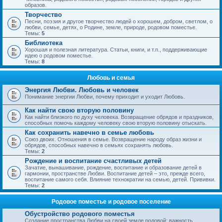
образов.
Творчество
Песни, поэзия и другое творчество людей о хорошем, добром, светлом, о
любви, семье, детях, о Родине, земле, природе, родовом поместье.
Темы:
5
Библиотека
Хорошая и полезная литература. Статьи, книги, и т.п., поддерживающие
идею о родовом поместье.
Темы:
8
Любовь и семья
Энергия Любви. Любовь и человек
Понимание энергии Любви, почему приходит и уходит Любовь.
Как найти свою вторую половину
Как найти близкого по духу человека. Возвращение обрядов и праздников,
способных помочь каждому человеку свою вторую половину отыскать.
Как сохранить навечно в семье любовь
Союз двоих. Отношения в семье. Возвращение народу образ жизни и
обрядов, способных навечно в семьях сохранять любовь.
Темы:
2
Рождение и воспитание счастливых детей
Зачатие, вынашивание, рождение, воспитание и образование детей в
гармонии, пространстве Любви. Воспитание детей – это, прежде всего,
воспитание самого себя. Влияние технократии на семью, детей. Прививки.
Темы:
2
Родовое поместье и родовое поселение
Обустройство родового поместья
Создание пространства Любви на своей земле родовой; важность