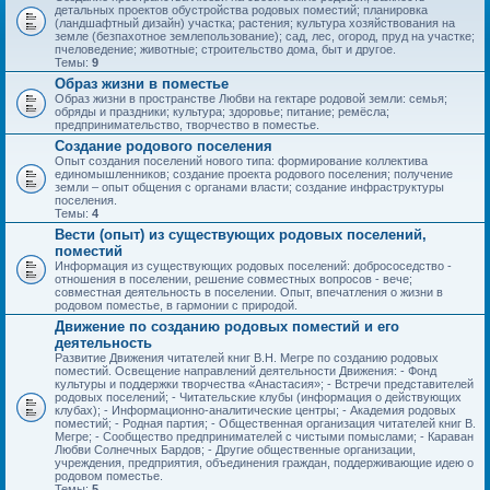
детальных проектов обустройства родовых поместий; планировка
(ландшафтный дизайн) участка; растения; культура хозяйствования на
земле (безпахотное землепользование); сад, лес, огород, пруд на участке;
пчеловедение; животные; строительство дома, быт и другое.
Темы:
9
Образ жизни в поместье
Образ жизни в пространстве Любви на гектаре родовой земли: семья;
обряды и праздники; культура; здоровье; питание; ремёсла;
предпринимательство, творчество в поместье.
Создание родового поселения
Опыт создания поселений нового типа: формирование коллектива
единомышленников; создание проекта родового поселения; получение
земли – опыт общения с органами власти; создание инфраструктуры
поселения.
Темы:
4
Вести (опыт) из существующих родовых поселений,
поместий
Информация из существующих родовых поселений: добрососедство -
отношения в поселении, решение совместных вопросов - вече;
совместная деятельность в поселении. Опыт, впечатления о жизни в
родовом поместье, в гармонии с природой.
Движение по созданию родовых поместий и его
деятельность
Развитие Движения читателей книг В.Н. Мегре по созданию родовых
поместий. Освещение направлений деятельности Движения: - Фонд
культуры и поддержки творчества «Анастасия»; - Встречи представителей
родовых поселений; - Читательские клубы (информация о действующих
клубах); - Информационно-аналитические центры; - Академия родовых
поместий; - Родная партия; - Общественная организация читателей книг В.
Мегре; - Сообщество предпринимателей с чистыми помыслами; - Караван
Любви Солнечных Бардов; - Другие общественные организации,
учреждения, предприятия, объединения граждан, поддерживающие идею о
родовом поместье.
Темы:
5