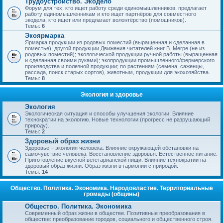
Трудоустройство. Экодело
Форум для тех, кто ищет работу среди единомышленников, предлагает
работу единомышленникам и кто ищет партнёров для совместного
экодела; кто ищет или предлагает волонтёрство (помощников).
Темы:
6
Экоярмарка
Ярмарка продукции из родовых поместий (выращенная и сделанная в
поместье); другой продукции Движения читателей книг В. Мегре (не из
родовых поместий); экологической продукции ручной работы (выращенная
и сделанная своими руками); экопродукции промышленного/фермерского
производства и полезной продукции; по растениям (семена, саженцы,
рассада, поиск старых сортов), животным, продукции для экохозяйства.
Темы:
8
Экология и здоровье
Экология
Экологическая ситуация и способы улучшения экологии. Влияние
технократии на экологию. Новые технологии (прогресс не разрушающий
природу).
Темы:
2
Здоровый образ жизни
Здоровье – экология человека. Влияние окружающей обстановки на
самочувствие человека. Восстановление здоровья. Естественное питание.
Приготовление вкусной вегетарианской пищи. Влияние технократии на
здоровый образ жизни. Образ жизни в гармонии с природой.
Темы:
14
Общество. Политика. Экономика. Народовластие. Территориальные
громады (общины)
Общество. Политика. Экономика
Современный образ жизни в обществе. Позитивные преобразования в
обществе: преобразование городов, социального и общественного строя.