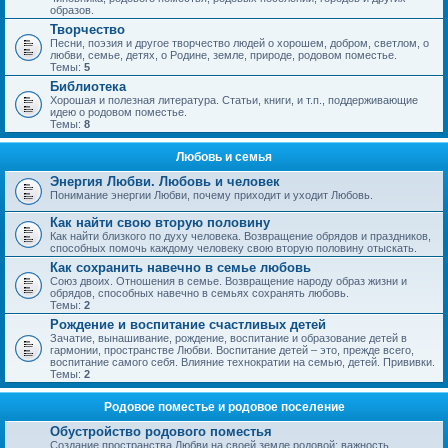
образов.
Творчество
Песни, поэзия и другое творчество людей о хорошем, добром, светлом, о
любви, семье, детях, о Родине, земле, природе, родовом поместье.
Темы:
5
Библиотека
Хорошая и полезная литература. Статьи, книги, и т.п., поддерживающие
идею о родовом поместье.
Темы:
8
Любовь и семья
Энергия Любви. Любовь и человек
Понимание энергии Любви, почему приходит и уходит Любовь.
Как найти свою вторую половину
Как найти близкого по духу человека. Возвращение обрядов и праздников,
способных помочь каждому человеку свою вторую половину отыскать.
Как сохранить навечно в семье любовь
Союз двоих. Отношения в семье. Возвращение народу образ жизни и
обрядов, способных навечно в семьях сохранять любовь.
Темы:
2
Рождение и воспитание счастливых детей
Зачатие, вынашивание, рождение, воспитание и образование детей в
гармонии, пространстве Любви. Воспитание детей – это, прежде всего,
воспитание самого себя. Влияние технократии на семью, детей. Прививки.
Темы:
2
Родовое поместье и родовое поселение
Обустройство родового поместья
Создание пространства Любви на своей земле родовой; важность