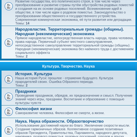
Развитие государства, его политического строя, в том числе через
преобразование и развитие страны путём обустройства родовых поместий
и создания на их основе родовых поселений. Возникновение идей в
обществе, в том числе идеи о родовом поместье. Законодательство о
преобразовании общественного и государственного устройства.
Современная коммерческая экономика, её пути развития или деградации.
Темы:
14
Народовластие. Территориальные громады (общины).
Народная (некоммерческая) экономика
Прямое народовластие, непосредственная власть народа, права человека,
права народа. Первичный субъект местного самоуправления,
непосредственное самоуправление территориальной громады (общины).
Народная (некоммерческая) экономика без наёмного труда с достижением
социального эффекта
Темы:
2
Культура. Творчество. Наука
История. Культура
Наша история Руси: прошлое - отражение будущего. Культура
прародителей своих. Ошибка Образного периода.
Темы:
2
Праздники
Проведение праздников, обрядов, их предназначение и смысл. Получение
знаний через игры, праздники. Воспитание и образование с помощью
культуры чувств
Философия жизни
Саморазвитие человека. Философия не смерти, а жизни.
Наука. Наука образности. Образотворчество
Использование достижений науки во благо. Увеличение скорости мысли.
Создание гармоничных образов. Коллективное создание позитивных
образов Президента, Правительства, Парламента, народного депутата,
чиновника, родового поместья, родовых поселений, городов и других