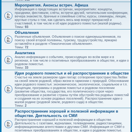
Мероприятия. Анонсы встреч. Афиша
Информация о предстоящих встречах, мероприятиях: концерты,
праздники, фестивали, слёты, встречи друзей, читательские конференции,
вечера знакомств, брачные и семейные слёты; курсы, семинары, лекции,
круглые столы о том, как сделать весь мир вокруг прекрасней и
счастливей, в том числе и об идее родового поместья (малой родины).
Темы:
93
Объявления
Различные объявления. Объявления о поиске единомышленников, по
поиску своей второй половины, туризму, трудоустройству, ярмарке
оставляйте в разделе «Тематические объявления».
Темы:
72
Аналитика
Анализ информации о событиях, происходящих во всём мире и в
регионах, в том числе о позитивных преобразованиях в обществе, и идеи о
родовом поместье.
Темы:
33
Идея родового поместья и её распространение в обществе
Счастье на земле размером один гектар: сотворение пространства Любви
на своей земле родовой, образ жизни в гармонии с природой. Обоснование
идеи родового поместья: экономическое, экологическое, социальное и т.п.
Концепции, программы о родовом поместье и родовом поселении
(развитие общества, государства, его политического строя через
преобразование и развитие страны путём обустройства родовых поместий
и создания на их основе родовых поселений). Распространение идеи о
малой родине (родовой земле, родового сада) в обществе.
Темы:
2
Распространение хорошей и полезной информации в
обществе. Деятельность со СМИ
Распространение хорошей и полезной информации в обществе.
Деятельность с газетами, журналами, телевидением, радиостанциями,
информационными агентствами и другими СМИ. Информация от СМИ о
позитивных преобразованиях в обществе, и идеи о родовом поместье.