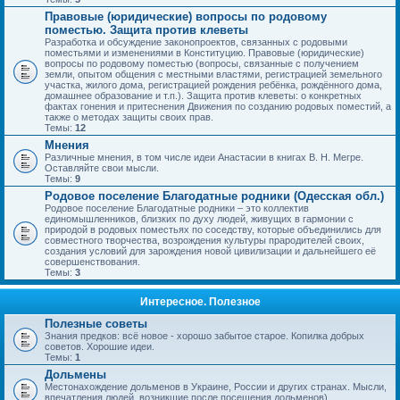
Правовые (юридические) вопросы по родовому
поместью. Защита против клеветы
Разработка и обсуждение законопроектов, связанных с родовыми
поместьями и изменениями в Конституцию. Правовые (юридические)
вопросы по родовому поместью (вопросы, связанные с получением
земли, опытом общения с местными властями, регистрацией земельного
участка, жилого дома, регистрацией рождения ребёнка, рождённого дома,
домашнее образование и т.п.). Защита против клеветы: о конкретных
фактах гонения и притеснения Движения по созданию родовых поместий, а
также о методах защиты своих прав.
Темы:
12
Мнения
Различные мнения, в том числе идеи Анастасии в книгах В. Н. Мегре.
Оставляйте свои мысли.
Темы:
9
Родовое поселение Благодатные родники (Одесская обл.)
Родовое поселение Благодатные родники – это коллектив
единомышленников, близких по духу людей, живущих в гармонии с
природой в родовых поместьях по соседству, которые объединились для
совместного творчества, возрождения культуры прародителей своих,
создания условий для зарождения новой цивилизации и дальнейшего её
совершенствования.
Темы:
3
Интересное. Полезное
Полезные советы
Знания предков: всё новое - хорошо забытое старое. Копилка добрых
советов. Хорошие идеи.
Темы:
1
Дольмены
Местонахождение дольменов в Украине, России и других странах. Мысли,
впечатления людей, возникшие после посещения дольменов).