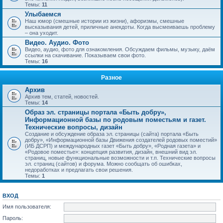
Темы:
11
Улыбаемся
Наш юмор (смешные истории из жизни), афоризмы, смешные
высказывания детей, приличные анекдоты. Когда высмеиваешь проблему
– она уходит.
Видео. Аудио. Фото
Видео, аудио, фото для ознакомления. Обсуждаем фильмы, музыку, даём
ссылки на скачивание. Показываем свои фото.
Темы:
16
Разное
Архив
Архив тем, статей, новостей.
Темы:
14
Образ эл. страницы портала «Быть добру»,
Информационной базы по родовым поместьям и газет.
Технические вопросы, дизайн
Создание и обсуждение образа эл. страницы (сайта) портала «Быть
добру», «Информационной базы Движения создателей родовых поместий»
(ИБ ДСРП) и международных газет «Быть добру», «Родная газета» и
«Родовое поместье»: концепция развития, дизайн, внешний вид эл.
страниц, новые функциональные возможности и т.п. Технические вопросы
эл. страниц (сайтов) и форума. Можно сообщать об ошибках,
недоработках и предлагать свои решения.
Темы:
1
ВХОД
Имя пользователя:
Пароль: