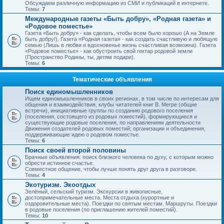
Обсуждаем различную информацию из СМИ и публикаций в интернете.
Темы:
7
Международные газеты «Быть добру», «Родная газета» и
«Родовое поместье»
Газета «Быть добру» - как сделать, чтобы всем было хорошо (А на Земле
быть добру!). Газета «Родная газета» - как создать счастливую и любящую
семью (Лишь в любви и вдохновенье жизнь счастливая возможна). Газета
«Родовое поместье» - как обустроить свой гектар родовой земли
(Пространство Родины, ты, детям подари).
Темы:
6
Тематические объявления
Поиск единомышленников
Ищем единомышленников в своих регионах, в том числе по интересам для
общения и взаимодействия, клубы читателей книг В. Мегре (общие
встречи), инициативные группы по созданию родового поселения
(поселения, состоящего из родовых поместий), формирующиеся и
существующие родовые поселения, по направлениям деятельности
Движения создателей родовых поместий; организации и объединения,
поддерживающие идею о родовом поместье.
Темы:
6
Поиск своей второй половины
Брачные объявления: поиск близкого человека по духу, с которым можно
обрести истинное счастье.
Совместное общение, чтобы лучше понять друг друга в разговоре.
Темы:
4
Экотуризм. Экоотдых
Зелёный, сельский туризм. Экскурсии в живописные,
достопримечательные места. Места отдыха (курортные и
оздоровительные места). Поездки по святым местам. Маршруты. Поездки
в родовые поселения (по приглашению жителей поместий).
Темы:
10