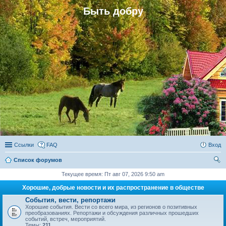
Быть добру
Ссылки
FAQ
Вход
Список форумов
ои
Текущее время: Пт авг 07, 2026 9:50 am
ск
Хорошие, добрые новости и их распространение в обществе
События, вести, репортажи
Хорошие события. Вести со всего мира, из регионов о позитивных
преобразованиях. Репортажи и обсуждения различных прошедших
событий, встреч, мероприятий.
Темы:
211