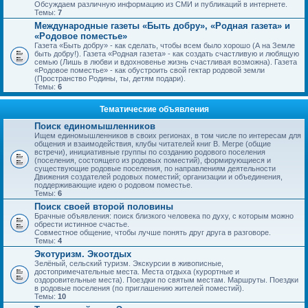
Обсуждаем различную информацию из СМИ и публикаций в интернете.
Темы:
7
Международные газеты «Быть добру», «Родная газета» и
«Родовое поместье»
Газета «Быть добру» - как сделать, чтобы всем было хорошо (А на Земле
быть добру!). Газета «Родная газета» - как создать счастливую и любящую
семью (Лишь в любви и вдохновенье жизнь счастливая возможна). Газета
«Родовое поместье» - как обустроить свой гектар родовой земли
(Пространство Родины, ты, детям подари).
Темы:
6
Тематические объявления
Поиск единомышленников
Ищем единомышленников в своих регионах, в том числе по интересам для
общения и взаимодействия, клубы читателей книг В. Мегре (общие
встречи), инициативные группы по созданию родового поселения
(поселения, состоящего из родовых поместий), формирующиеся и
существующие родовые поселения, по направлениям деятельности
Движения создателей родовых поместий; организации и объединения,
поддерживающие идею о родовом поместье.
Темы:
6
Поиск своей второй половины
Брачные объявления: поиск близкого человека по духу, с которым можно
обрести истинное счастье.
Совместное общение, чтобы лучше понять друг друга в разговоре.
Темы:
4
Экотуризм. Экоотдых
Зелёный, сельский туризм. Экскурсии в живописные,
достопримечательные места. Места отдыха (курортные и
оздоровительные места). Поездки по святым местам. Маршруты. Поездки
в родовые поселения (по приглашению жителей поместий).
Темы:
10