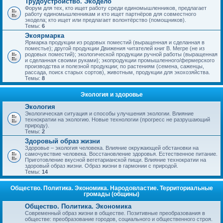
Трудоустройство. Экодело
Форум для тех, кто ищет работу среди единомышленников, предлагает
работу единомышленникам и кто ищет партнёров для совместного
экодела; кто ищет или предлагает волонтёрство (помощников).
Темы:
6
Экоярмарка
Ярмарка продукции из родовых поместий (выращенная и сделанная в
поместье); другой продукции Движения читателей книг В. Мегре (не из
родовых поместий); экологической продукции ручной работы (выращенная
и сделанная своими руками); экопродукции промышленного/фермерского
производства и полезной продукции; по растениям (семена, саженцы,
рассада, поиск старых сортов), животным, продукции для экохозяйства.
Темы:
8
Экология и здоровье
Экология
Экологическая ситуация и способы улучшения экологии. Влияние
технократии на экологию. Новые технологии (прогресс не разрушающий
природу).
Темы:
2
Здоровый образ жизни
Здоровье – экология человека. Влияние окружающей обстановки на
самочувствие человека. Восстановление здоровья. Естественное питание.
Приготовление вкусной вегетарианской пищи. Влияние технократии на
здоровый образ жизни. Образ жизни в гармонии с природой.
Темы:
14
Общество. Политика. Экономика. Народовластие. Территориальные
громады (общины)
Общество. Политика. Экономика
Современный образ жизни в обществе. Позитивные преобразования в
обществе: преобразование городов, социального и общественного строя.