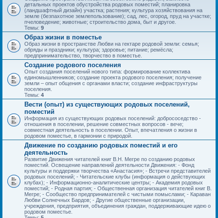
детальных проектов обустройства родовых поместий; планировка
(ландшафтный дизайн) участка; растения; культура хозяйствования на
земле (безпахотное землепользование); сад, лес, огород, пруд на участке;
пчеловедение; животные; строительство дома, быт и другое.
Темы:
9
Образ жизни в поместье
Образ жизни в пространстве Любви на гектаре родовой земли: семья;
обряды и праздники; культура; здоровье; питание; ремёсла;
предпринимательство, творчество в поместье.
Создание родового поселения
Опыт создания поселений нового типа: формирование коллектива
единомышленников; создание проекта родового поселения; получение
земли – опыт общения с органами власти; создание инфраструктуры
поселения.
Темы:
4
Вести (опыт) из существующих родовых поселений,
поместий
Информация из существующих родовых поселений: добрососедство -
отношения в поселении, решение совместных вопросов - вече;
совместная деятельность в поселении. Опыт, впечатления о жизни в
родовом поместье, в гармонии с природой.
Движение по созданию родовых поместий и его
деятельность
Развитие Движения читателей книг В.Н. Мегре по созданию родовых
поместий. Освещение направлений деятельности Движения: - Фонд
культуры и поддержки творчества «Анастасия»; - Встречи представителей
родовых поселений; - Читательские клубы (информация о действующих
клубах); - Информационно-аналитические центры; - Академия родовых
поместий; - Родная партия; - Общественная организация читателей книг В.
Мегре; - Сообщество предпринимателей с чистыми помыслами; - Караван
Любви Солнечных Бардов; - Другие общественные организации,
учреждения, предприятия, объединения граждан, поддерживающие идею о
родовом поместье.
Темы:
5