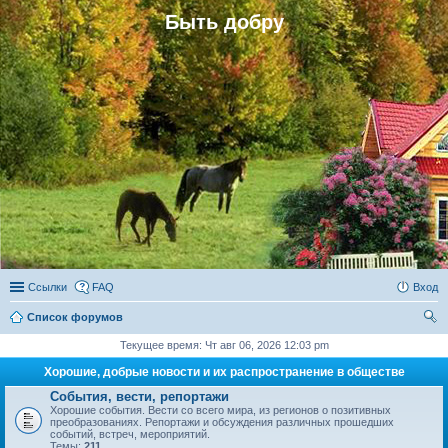
Быть добру
Ссылки
FAQ
Вход
Список форумов
ои
Текущее время: Чт авг 06, 2026 12:03 pm
ск
Хорошие, добрые новости и их распространение в обществе
События, вести, репортажи
Хорошие события. Вести со всего мира, из регионов о позитивных
преобразованиях. Репортажи и обсуждения различных прошедших
событий, встреч, мероприятий.
Темы:
211