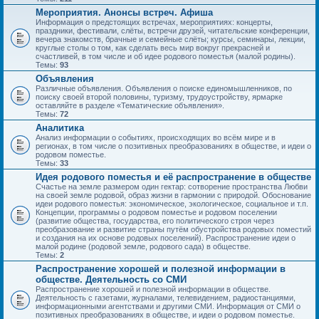
Мероприятия. Анонсы встреч. Афиша
Информация о предстоящих встречах, мероприятиях: концерты,
праздники, фестивали, слёты, встречи друзей, читательские конференции,
вечера знакомств, брачные и семейные слёты; курсы, семинары, лекции,
круглые столы о том, как сделать весь мир вокруг прекрасней и
счастливей, в том числе и об идее родового поместья (малой родины).
Темы:
93
Объявления
Различные объявления. Объявления о поиске единомышленников, по
поиску своей второй половины, туризму, трудоустройству, ярмарке
оставляйте в разделе «Тематические объявления».
Темы:
72
Аналитика
Анализ информации о событиях, происходящих во всём мире и в
регионах, в том числе о позитивных преобразованиях в обществе, и идеи о
родовом поместье.
Темы:
33
Идея родового поместья и её распространение в обществе
Счастье на земле размером один гектар: сотворение пространства Любви
на своей земле родовой, образ жизни в гармонии с природой. Обоснование
идеи родового поместья: экономическое, экологическое, социальное и т.п.
Концепции, программы о родовом поместье и родовом поселении
(развитие общества, государства, его политического строя через
преобразование и развитие страны путём обустройства родовых поместий
и создания на их основе родовых поселений). Распространение идеи о
малой родине (родовой земле, родового сада) в обществе.
Темы:
2
Распространение хорошей и полезной информации в
обществе. Деятельность со СМИ
Распространение хорошей и полезной информации в обществе.
Деятельность с газетами, журналами, телевидением, радиостанциями,
информационными агентствами и другими СМИ. Информация от СМИ о
позитивных преобразованиях в обществе, и идеи о родовом поместье.