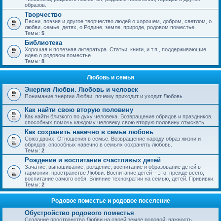
образов.
Творчество
Песни, поэзия и другое творчество людей о хорошем, добром, светлом, о
любви, семье, детях, о Родине, земле, природе, родовом поместье.
Темы:
5
Библиотека
Хорошая и полезная литература. Статьи, книги, и т.п., поддерживающие
идею о родовом поместье.
Темы:
8
Любовь и семья
Энергия Любви. Любовь и человек
Понимание энергии Любви, почему приходит и уходит Любовь.
Как найти свою вторую половину
Как найти близкого по духу человека. Возвращение обрядов и праздников,
способных помочь каждому человеку свою вторую половину отыскать.
Как сохранить навечно в семье любовь
Союз двоих. Отношения в семье. Возвращение народу образ жизни и
обрядов, способных навечно в семьях сохранять любовь.
Темы:
2
Рождение и воспитание счастливых детей
Зачатие, вынашивание, рождение, воспитание и образование детей в
гармонии, пространстве Любви. Воспитание детей – это, прежде всего,
воспитание самого себя. Влияние технократии на семью, детей. Прививки.
Темы:
2
Родовое поместье и родовое поселение
Обустройство родового поместья
Создание пространства Любви на своей земле родовой; важность