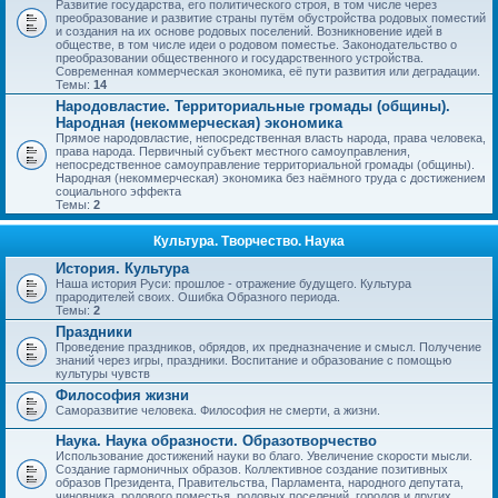
Развитие государства, его политического строя, в том числе через
преобразование и развитие страны путём обустройства родовых поместий
и создания на их основе родовых поселений. Возникновение идей в
обществе, в том числе идеи о родовом поместье. Законодательство о
преобразовании общественного и государственного устройства.
Современная коммерческая экономика, её пути развития или деградации.
Темы:
14
Народовластие. Территориальные громады (общины).
Народная (некоммерческая) экономика
Прямое народовластие, непосредственная власть народа, права человека,
права народа. Первичный субъект местного самоуправления,
непосредственное самоуправление территориальной громады (общины).
Народная (некоммерческая) экономика без наёмного труда с достижением
социального эффекта
Темы:
2
Культура. Творчество. Наука
История. Культура
Наша история Руси: прошлое - отражение будущего. Культура
прародителей своих. Ошибка Образного периода.
Темы:
2
Праздники
Проведение праздников, обрядов, их предназначение и смысл. Получение
знаний через игры, праздники. Воспитание и образование с помощью
культуры чувств
Философия жизни
Саморазвитие человека. Философия не смерти, а жизни.
Наука. Наука образности. Образотворчество
Использование достижений науки во благо. Увеличение скорости мысли.
Создание гармоничных образов. Коллективное создание позитивных
образов Президента, Правительства, Парламента, народного депутата,
чиновника, родового поместья, родовых поселений, городов и других