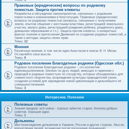
Правовые (юридические) вопросы по родовому
поместью. Защита против клеветы
Разработка и обсуждение законопроектов, связанных с родовыми
поместьями и изменениями в Конституцию. Правовые (юридические)
вопросы по родовому поместью (вопросы, связанные с получением
земли, опытом общения с местными властями, регистрацией земельного
участка, жилого дома, регистрацией рождения ребёнка, рождённого дома,
домашнее образование и т.п.). Защита против клеветы: о конкретных
фактах гонения и притеснения Движения по созданию родовых поместий, а
также о методах защиты своих прав.
Темы:
12
Мнения
Различные мнения, в том числе идеи Анастасии в книгах В. Н. Мегре.
Оставляйте свои мысли.
Темы:
9
Родовое поселение Благодатные родники (Одесская обл.)
Родовое поселение Благодатные родники – это коллектив
единомышленников, близких по духу людей, живущих в гармонии с
природой в родовых поместьях по соседству, которые объединились для
совместного творчества, возрождения культуры прародителей своих,
создания условий для зарождения новой цивилизации и дальнейшего её
совершенствования.
Темы:
3
Интересное. Полезное
Полезные советы
Знания предков: всё новое - хорошо забытое старое. Копилка добрых
советов. Хорошие идеи.
Темы:
1
Дольмены
Местонахождение дольменов в Украине, России и других странах. Мысли,
впечатления людей, возникшие после посещения дольменов).