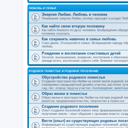
ЛЮБОВЬ И СЕМЬЯ
Энергия Любви. Любовь и человек
Понимание энергии Любви, почему приходит и уходит Люб
Как найти свою вторую половину
Как найти близкого по духу человека. Возвращение обряд
половину отыскать.
Как сохранить навечно в семье любовь
Союз двоих. Отношения в семье. Возвращение народу обр
любовь.
Рождение и воспитание счастливых детей
Зачатие, вынашивание, рождение, воспитание и образован
прежде всего, воспитание самого себя. Влияние технократ
РОДОВОЕ ПОМЕСТЬЕ И РОДОВОЕ ПОСЕЛЕНИЕ
Обустройство родового поместья
Создание пространства Любви на своей земле родовой; в
планировка (ландшафтный дизайн) участка; растения; кул
сад, лес, огород, пруд на участке; пчеловедение; животны
Образ жизни в поместье
Образ жизни в пространстве Любви на гектаре родовой зем
ремёсла; предпринимательство, творчество в поместье.
Создание родового поселения
Опыт создания поселений нового типа: формирование кол
получение земли – опыт общения с органами власти; соз
Вести (опыт) из существующих родовых посе
Информация из существующих родовых поселений: добро
вопросов - вече; совместная деятельность в поселении. О