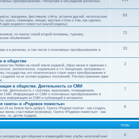
зитивных преобразованиях. Репортажи и обсуждения различных
93
рты, праздники, фестивали, слёты, встречи друзей, читательские
ы; курсы, семинары, лекции, круглые столы о том, как сделать
об идее родового поместья (малой родины).
72
ников, по поиску своей второй половины, туризму,
ческие объявления».
33
е и в регионах, в том числе о позитивных преобразованиях в
е в обществе
2
транства Любви на своей земле родовой, образ жизни в гармонии с
еское, экологическое, социальное и т.п. Концепции, программы о
а, государства, его политического строя через преобразование и
 создания на их основе родовых поселений). Распространение идеи
е.
ации в обществе. Деятельность со СМИ
7
тве. Деятельность с газетами, журналами, телевидением,
ми СМИ. Информация от СМИ о позитивных преобразованиях в
чную информацию из СМИ и публикаций в интернете.
я газета» и «Родовое поместье»
6
о (А на Земле быть добру!). Газета «Родная газета» - как создать
е жизнь счастливая возможна). Газета «Родовое поместье» - как
ны, ты, детям подари).
ТЕМЫ
6
о интересам для общения и взаимодействия, клубы читателей книг