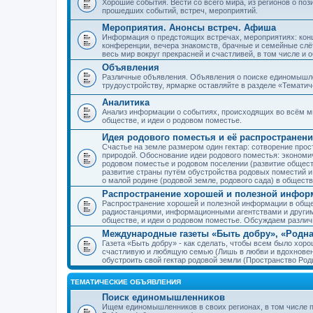
Хорошие события. Вести со всего мира, из регионов о по
прошедших событий, встреч, мероприятий.
Мероприятия. Анонсы встреч. Афиша
Информация о предстоящих встречах, мероприятиях: конце
конференции, вечера знакомств, брачные и семейные слёт
весь мир вокруг прекрасней и счастливей, в том числе и 
Объявления
Различные объявления. Объявления о поиске единомышлен
трудоустройству, ярмарке оставляйте в разделе «Темати
Аналитика
Анализ информации о событиях, происходящих во всём мир
обществе, и идеи о родовом поместье.
Идея родового поместья и её распространени
Счастье на земле размером один гектар: сотворение прос
природой. Обоснование идеи родового поместья: экономич
родовом поместье и родовом поселении (развитие обществ
развитие страны путём обустройства родовых поместий и
о малой родине (родовой земле, родового сада) в обществ
Распространение хорошей и полезной информ
Распространение хорошей и полезной информации в общес
радиостанциями, информационными агентствами и други
обществе, и идеи о родовом поместье. Обсуждаем разли
Международные газеты «Быть добру», «Родна
Газета «Быть добру» - как сделать, чтобы всем было хорош
счастливую и любящую семью (Лишь в любви и вдохновень
обустроить свой гектар родовой земли (Пространство Роди
ТЕМАТИЧЕСКИЕ ОБЪЯВЛЕНИЯ
Поиск единомышленников
Ищем единомышленников в своих регионах, в том числе п