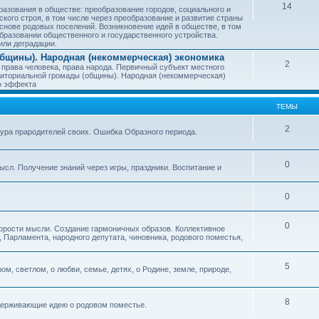
14
азования в обществе: преобразование городов, социального и
ского строя, в том числе через преобразование и развитие страны
снове родовых поселений. Возникновение идей в обществе, в том
бразовании общественного и государственного устройства.
или деградации.
бщины). Народная (некоммерческая) экономика
2
 права человека, права народа. Первичный субъект местного
иториальной громады (общины). Народная (некоммерческая)
о эффекта
ТЕМЫ
2
тура прародителей своих. Ошибка Образного периода.
0
ысл. Получение знаний через игры, праздники. Воспитание и
0
0
корости мысли. Создание гармоничных образов. Коллективное
 Парламента, народного депутата, чиновника, родового поместья,
5
ом, светлом, о любви, семье, детях, о Родине, земле, природе,
8
оддерживающие идею о родовом поместье.