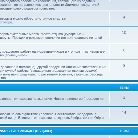
нию родового поселения (поселения, состоящего из родовых
еления, по направлениям деятельности Движения создателей
ивающие идею о родовом поместье.
4
 которым можно обрести истинное счастье.
зговоре.
10
топримечательные места. Места отдыха (курортные и
ршруты. Поездки в родовые поселения (по приглашению жителей
6
, предлагает работу единомышленникам и кто ищет партнёров для
тво (помощников).
8
деланная в поместье); другой продукции Движения читателей книг
кции ручной работы (выращенная и сделанная своими руками);
 полезной продукции; по растениям (семена, саженцы, рассада,
ства.
ТЕМЫ
2
лияние технократии на экологию. Новые технологии (прогресс не
14
ановки на самочувствие человека. Восстановление здоровья.
ской пищи. Влияние технократии на здоровый образ жизни. Образ
ОРИАЛЬНЫЕ ГРОМАДЫ (ОБЩИНЫ)
ТЕМЫ