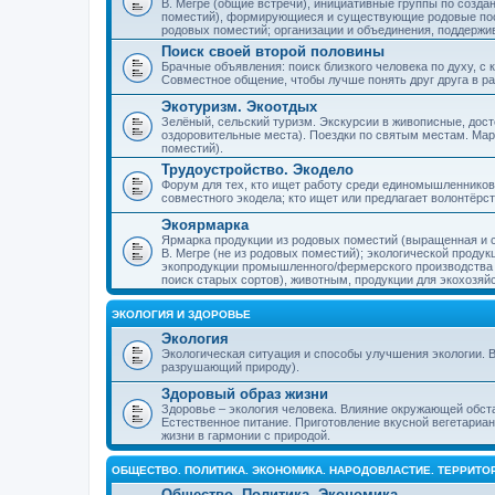
В. Мегре (общие встречи), инициативные группы по созда
поместий), формирующиеся и существующие родовые пос
родовых поместий; организации и объединения, поддерж
Поиск своей второй половины
Брачные объявления: поиск близкого человека по духу, с
Совместное общение, чтобы лучше понять друг друга в ра
Экотуризм. Экоотдых
Зелёный, сельский туризм. Экскурсии в живописные, дос
оздоровительные места). Поездки по святым местам. Ма
поместий).
Трудоустройство. Экодело
Форум для тех, кто ищет работу среди единомышленников
совместного экодела; кто ищет или предлагает волонтёрс
Экоярмарка
Ярмарка продукции из родовых поместий (выращенная и с
В. Мегре (не из родовых поместий); экологической проду
экопродукции промышленного/фермерского производства и
поиск старых сортов), животным, продукции для экохозяй
ЭКОЛОГИЯ И ЗДОРОВЬЕ
Экология
Экологическая ситуация и способы улучшения экологии. В
разрушающий природу).
Здоровый образ жизни
Здоровье – экология человека. Влияние окружающей обст
Естественное питание. Приготовление вкусной вегетариан
жизни в гармонии с природой.
ОБЩЕСТВО. ПОЛИТИКА. ЭКОНОМИКА. НАРОДОВЛАСТИЕ. ТЕРРИТ
Общество. Политика. Экономика