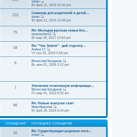
swan
П
Вт фев 12, 2019 12:42 pm
е
р
Семинар для родителей и детей…
102
е
swan
й
П
Вт фев 12, 2019 12:48 pm
т
е
и
р
к
Re: Молодая русская семья без…
е
75
п
skameykin22
й
П
о
Вт мар 28, 2017 12:54 pm
т
е
с
и
р
л
к
Re: "Час Земли" - дай отдохну…
38
е
е
п
Алёна 17
й
д
П
о
Чт сен 02, 2010 4:58 pm
т
н
е
с
и
е
р
л
Вячеслав Богданов
6
к
м
е
е
П
Вс июн 01, 2008 3:12 pm
п
у
й
д
е
о
с
т
н
р
с
о
и
е
е
л
о
к
м
й
е
б
п
у
т
д
щ
о
Увеличим позитивную информаци…
с
и
7
н
е
с
Вячеслав Богданов
о
к
е
н
П
л
Пт мар 01, 2013 9:25 am
о
п
м
и
е
е
б
о
у
ю
р
д
щ
с
Re: Новые выпуски газет
с
е
н
е
л
96
МаксКраснов
о
й
е
н
е
П
Вт фев 26, 2019 6:24 pm
о
т
м
и
д
е
б
и
у
ю
н
р
щ
к
с
е
е
е
п
о
м
СООБЩЕНИЯ
ПОСЛЕДНЕЕ СООБЩЕНИЕ
й
н
о
о
у
т
и
с
б
с
Re: Существующие родовые посе…
и
ю
30
л
щ
о
swan
к
е
е