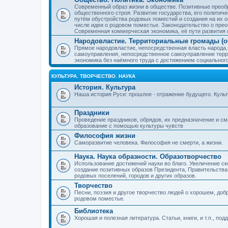
Современный образ жизни в обществе. Позитивные преобр
общественного строя. Развитие государства, его политиче
путём обустройства родовых поместий и создания на их о
числе идеи о родовом поместье. Законодательство о прео
Современная коммерческая экономика, её пути развития 
Народовластие. Территориальные громады (о
Прямое народовластие, непосредственная власть народа,
самоуправления, непосредственное самоуправление терр
экономика без наёмного труда с достижением социальног
КУЛЬТУРА. ТВОРЧЕСТВО. НАУКА
История. Культура
Наша история Руси: прошлое - отражение будущего. Куль
Праздники
Проведение праздников, обрядов, их предназначение и см
образование с помощью культуры чувств
Философия жизни
Саморазвитие человека. Философия не смерти, а жизни.
Наука. Наука образности. Образотворчество
Использование достижений науки во благо. Увеличение с
создание позитивных образов Президента, Правительства,
родовых поселений, городов и других образов.
Творчество
Песни, поэзия и другое творчество людей о хорошем, добр
родовом поместье.
Библиотека
Хорошая и полезная литература. Статьи, книги, и т.п., п