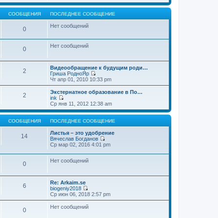
т
е
щ
и
р
е
к
е
СООБЩЕНИЯ
ПОСЛЕДНЕЕ СООБЩЕНИЕ
н
п
й
и
о
т
Нет сообщений
0
ю
с
и
л
к
е
п
Нет сообщений
д
о
0
н
с
е
л
м
е
Видеообращение к будущим роди…
2
у
д
Гриша РодноЯр
с
н
П
Чт апр 01, 2010 10:33 pm
о
е
е
о
м
р
Экстернатное образование в По…
б
2
у
е
ink
щ
с
й
П
Ср янв 11, 2012 12:38 am
е
о
т
е
н
о
и
р
и
б
к
е
СООБЩЕНИЯ
ПОСЛЕДНЕЕ СООБЩЕНИЕ
ю
щ
п
й
е
о
т
Листья – это удобрение
14
н
с
и
Вячеслав Богданов
и
л
к
П
Ср мар 02, 2016 4:01 pm
ю
е
п
е
д
о
р
н
Нет сообщений
с
е
0
е
л
й
м
е
т
у
д
и
Re: Arkaim.se
с
н
к
6
biogeniy2018
о
е
п
П
Ср июн 06, 2018 2:57 pm
о
м
о
е
б
у
с
р
Нет сообщений
щ
с
л
0
е
е
о
е
й