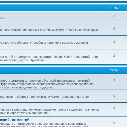
ТЕМЫ
0
овь.
0
ов и праздников, способных помочь каждому человеку свою вторую
2
аз жизни и обрядов, способных навечно в семьях сохранять
2
ие детей в гармонии, пространстве Любви. Воспитание детей – это,
ии на семью, детей. Прививки.
ТЕМЫ
9
ажность детальных проектов обустройства родовых поместий;
ьтура хозяйствования на земле (безпахотное землепользование);
е; строительство дома, быт и другое.
0
ли: семья; обряды и праздники; культура; здоровье; питание;
4
лектива единомышленников; создание проекта родового поселения;
дание инфраструктуры поселения.
лений, поместий
0
соседство - отношения в поселении, решение совместных
пыт, впечатления о жизни в родовом поместье, в гармонии с