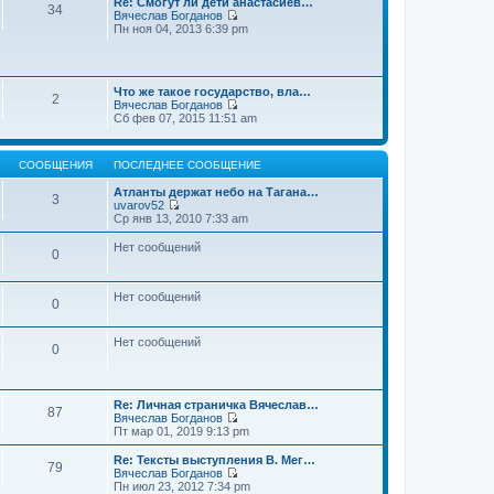
Re: Смогут ли дети анастасиев…
с
и
е
34
о
Вячеслав Богданов
л
к
н
о
П
Пн ноя 04, 2013 6:39 pm
е
п
и
б
е
д
о
ю
щ
р
н
с
е
е
е
л
н
й
м
е
и
Что же такое государство, вла…
т
у
2
д
ю
Вячеслав Богданов
и
с
н
П
Сб фев 07, 2015 11:51 am
к
о
е
е
п
о
м
р
о
б
у
е
с
щ
с
СООБЩЕНИЯ
ПОСЛЕДНЕЕ СООБЩЕНИЕ
й
л
е
о
т
е
н
о
Атланты держат небо на Тагана…
и
3
д
и
б
uvarov52
к
н
ю
П
щ
Ср янв 13, 2010 7:33 am
п
е
е
е
о
м
р
н
Нет сообщений
с
у
0
е
и
л
с
й
ю
е
о
т
д
о
и
Нет сообщений
н
0
б
к
е
щ
п
м
е
о
у
Нет сообщений
н
0
с
с
и
л
о
ю
е
о
д
б
н
Re: Личная страничка Вячеслав…
щ
87
е
Вячеслав Богданов
е
м
П
Пт мар 01, 2019 9:13 pm
н
у
е
и
с
р
Re: Тексты выступления В. Мег…
ю
79
о
е
Вячеслав Богданов
о
й
П
Пн июл 23, 2012 7:34 pm
б