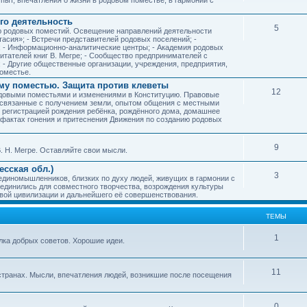
го деятельность
5
ию родовых поместий. Освещение направлений деятельности
тасия»; - Встречи представителей родовых поселений; -
; - Информационно-аналитические центры; - Академия родовых
читателей книг В. Мегре; - Сообщество предпринимателей с
- Другие общественные организации, учреждения, предприятия,
оместье.
му поместью. Защита против клеветы
12
родовыми поместьями и изменениями в Конституцию. Правовые
 связанные с получением земли, опытом общения с местными
, регистрацией рождения ребёнка, рождённого дома, домашнее
ых фактах гонения и притеснения Движения по созданию родовых
9
. Н. Мегре. Оставляйте свои мысли.
сская обл.)
3
 единомышленников, близких по духу людей, живущих в гармонии с
ъединились для совместного творчества, возрождения культуры
овой цивилизации и дальнейшего её совершенствования.
ТЕМЫ
1
илка добрых советов. Хорошие идеи.
11
странах. Мысли, впечатления людей, возникшие после посещения
0