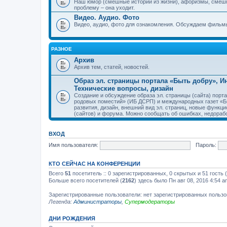
Наш юмор (смешные истории из жизни), афоризмы, смеш
проблему – она уходит.
Видео. Аудио. Фото
Видео, аудио, фото для ознакомления. Обсуждаем фильмы
РАЗНОЕ
Архив
Архив тем, статей, новостей.
Образ эл. страницы портала «Быть добру», 
Технические вопросы, дизайн
Создание и обсуждение образа эл. страницы (сайта) пор
родовых поместий» (ИБ ДСРП) и международных газет «Бы
развития, дизайн, внешний вид эл. страниц, новые функци
(сайтов) и форума. Можно сообщать об ошибках, недорабо
ВХОД
Имя пользователя:
Пароль:
КТО СЕЙЧАС НА КОНФЕРЕНЦИИ
Всего
51
посетитель :: 0 зарегистрированных, 0 скрытых и 51 гость
Больше всего посетителей (
2162
) здесь было Пн авг 08, 2016 4:54 a
Зарегистрированные пользователи: нет зарегистрированных польз
Легенда:
Администраторы
,
Супермодераторы
ДНИ РОЖДЕНИЯ