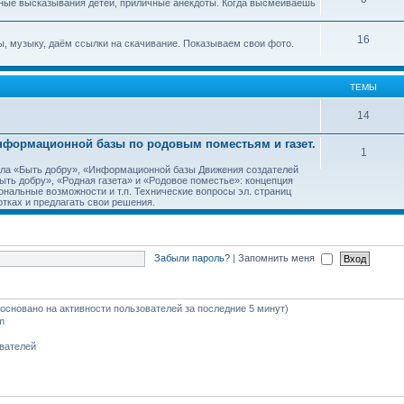
ные высказывания детей, приличные анекдоты. Когда высмеиваешь
16
, музыку, даём ссылки на скачивание. Показываем свои фото.
ТЕМЫ
14
Информационной базы по родовым поместьям и газет.
1
тала «Быть добру», «Информационной базы Движения создателей
ть добру», «Родная газета» и «Родовое поместье»: концепция
ональные возможности и т.п. Технические вопросы эл. страниц
тках и предлагать свои решения.
Забыли пароль?
|
Запомнить меня
 (основано на активности пользователей за последние 5 минут)
m
ователей