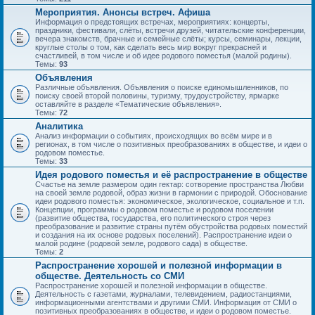
Мероприятия. Анонсы встреч. Афиша
Информация о предстоящих встречах, мероприятиях: концерты,
праздники, фестивали, слёты, встречи друзей, читательские конференции,
вечера знакомств, брачные и семейные слёты; курсы, семинары, лекции,
круглые столы о том, как сделать весь мир вокруг прекрасней и
счастливей, в том числе и об идее родового поместья (малой родины).
Темы:
93
Объявления
Различные объявления. Объявления о поиске единомышленников, по
поиску своей второй половины, туризму, трудоустройству, ярмарке
оставляйте в разделе «Тематические объявления».
Темы:
72
Аналитика
Анализ информации о событиях, происходящих во всём мире и в
регионах, в том числе о позитивных преобразованиях в обществе, и идеи о
родовом поместье.
Темы:
33
Идея родового поместья и её распространение в обществе
Счастье на земле размером один гектар: сотворение пространства Любви
на своей земле родовой, образ жизни в гармонии с природой. Обоснование
идеи родового поместья: экономическое, экологическое, социальное и т.п.
Концепции, программы о родовом поместье и родовом поселении
(развитие общества, государства, его политического строя через
преобразование и развитие страны путём обустройства родовых поместий
и создания на их основе родовых поселений). Распространение идеи о
малой родине (родовой земле, родового сада) в обществе.
Темы:
2
Распространение хорошей и полезной информации в
обществе. Деятельность со СМИ
Распространение хорошей и полезной информации в обществе.
Деятельность с газетами, журналами, телевидением, радиостанциями,
информационными агентствами и другими СМИ. Информация от СМИ о
позитивных преобразованиях в обществе, и идеи о родовом поместье.