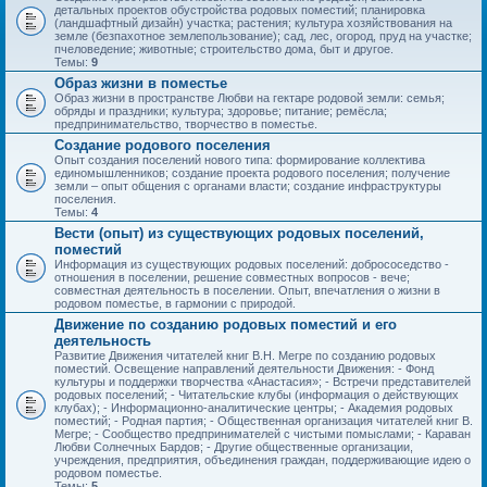
детальных проектов обустройства родовых поместий; планировка
(ландшафтный дизайн) участка; растения; культура хозяйствования на
земле (безпахотное землепользование); сад, лес, огород, пруд на участке;
пчеловедение; животные; строительство дома, быт и другое.
Темы:
9
Образ жизни в поместье
Образ жизни в пространстве Любви на гектаре родовой земли: семья;
обряды и праздники; культура; здоровье; питание; ремёсла;
предпринимательство, творчество в поместье.
Создание родового поселения
Опыт создания поселений нового типа: формирование коллектива
единомышленников; создание проекта родового поселения; получение
земли – опыт общения с органами власти; создание инфраструктуры
поселения.
Темы:
4
Вести (опыт) из существующих родовых поселений,
поместий
Информация из существующих родовых поселений: добрососедство -
отношения в поселении, решение совместных вопросов - вече;
совместная деятельность в поселении. Опыт, впечатления о жизни в
родовом поместье, в гармонии с природой.
Движение по созданию родовых поместий и его
деятельность
Развитие Движения читателей книг В.Н. Мегре по созданию родовых
поместий. Освещение направлений деятельности Движения: - Фонд
культуры и поддержки творчества «Анастасия»; - Встречи представителей
родовых поселений; - Читательские клубы (информация о действующих
клубах); - Информационно-аналитические центры; - Академия родовых
поместий; - Родная партия; - Общественная организация читателей книг В.
Мегре; - Сообщество предпринимателей с чистыми помыслами; - Караван
Любви Солнечных Бардов; - Другие общественные организации,
учреждения, предприятия, объединения граждан, поддерживающие идею о
родовом поместье.
Темы:
5