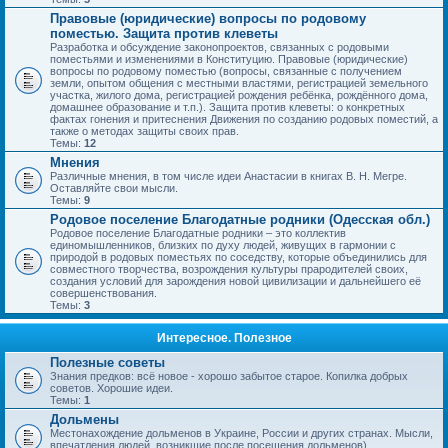
Правовые (юридические) вопросы по родовому
поместью. Защита против клеветы
Разработка и обсуждение законопроектов, связанных с родовыми
поместьями и изменениями в Конституцию. Правовые (юридические)
вопросы по родовому поместью (вопросы, связанные с получением
земли, опытом общения с местными властями, регистрацией земельного
участка, жилого дома, регистрацией рождения ребёнка, рождённого дома,
домашнее образование и т.п.). Защита против клеветы: о конкретных
фактах гонения и притеснения Движения по созданию родовых поместий, а
также о методах защиты своих прав.
Темы:
12
Мнения
Различные мнения, в том числе идеи Анастасии в книгах В. Н. Мегре.
Оставляйте свои мысли.
Темы:
9
Родовое поселение Благодатные родники (Одесская обл.)
Родовое поселение Благодатные родники – это коллектив
единомышленников, близких по духу людей, живущих в гармонии с
природой в родовых поместьях по соседству, которые объединились для
совместного творчества, возрождения культуры прародителей своих,
создания условий для зарождения новой цивилизации и дальнейшего её
совершенствования.
Темы:
3
Интересное. Полезное
Полезные советы
Знания предков: всё новое - хорошо забытое старое. Копилка добрых
советов. Хорошие идеи.
Темы:
1
Дольмены
Местонахождение дольменов в Украине, России и других странах. Мысли,
впечатления людей, возникшие после посещения дольменов).