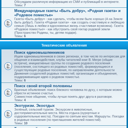
Обсуждаем различную информацию из СМИ и публикаций в интернете.
Темы:
7
Международные газеты «Быть добру», «Родная газета» и
«Родовое поместье»
Газета «Быть добру» - как сделать, чтобы всем было хорошо (А на Земле
быть добру!). Газета «Родная газета» - как создать счастливую и любящую
семью (Лишь в любви и вдохновенье жизнь счастливая возможна). Газета
«Родовое поместье» - как обустроить свой гектар родовой земли
(Пространство Родины, ты, детям подари).
Темы:
6
Тематические объявления
Поиск единомышленников
Ищем единомышленников в своих регионах, в том числе по интересам для
общения и взаимодействия, клубы читателей книг В. Мегре (общие
встречи), инициативные группы по созданию родового поселения
(поселения, состоящего из родовых поместий), формирующиеся и
существующие родовые поселения, по направлениям деятельности
Движения создателей родовых поместий; организации и объединения,
поддерживающие идею о родовом поместье.
Темы:
6
Поиск своей второй половины
Брачные объявления: поиск близкого человека по духу, с которым можно
обрести истинное счастье.
Совместное общение, чтобы лучше понять друг друга в разговоре.
Темы:
4
Экотуризм. Экоотдых
Зелёный, сельский туризм. Экскурсии в живописные,
достопримечательные места. Места отдыха (курортные и
оздоровительные места). Поездки по святым местам. Маршруты. Поездки
в родовые поселения (по приглашению жителей поместий).
Темы:
10