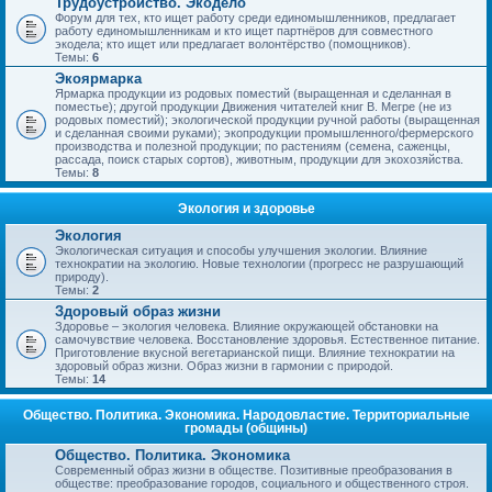
Трудоустройство. Экодело
Форум для тех, кто ищет работу среди единомышленников, предлагает
работу единомышленникам и кто ищет партнёров для совместного
экодела; кто ищет или предлагает волонтёрство (помощников).
Темы:
6
Экоярмарка
Ярмарка продукции из родовых поместий (выращенная и сделанная в
поместье); другой продукции Движения читателей книг В. Мегре (не из
родовых поместий); экологической продукции ручной работы (выращенная
и сделанная своими руками); экопродукции промышленного/фермерского
производства и полезной продукции; по растениям (семена, саженцы,
рассада, поиск старых сортов), животным, продукции для экохозяйства.
Темы:
8
Экология и здоровье
Экология
Экологическая ситуация и способы улучшения экологии. Влияние
технократии на экологию. Новые технологии (прогресс не разрушающий
природу).
Темы:
2
Здоровый образ жизни
Здоровье – экология человека. Влияние окружающей обстановки на
самочувствие человека. Восстановление здоровья. Естественное питание.
Приготовление вкусной вегетарианской пищи. Влияние технократии на
здоровый образ жизни. Образ жизни в гармонии с природой.
Темы:
14
Общество. Политика. Экономика. Народовластие. Территориальные
громады (общины)
Общество. Политика. Экономика
Современный образ жизни в обществе. Позитивные преобразования в
обществе: преобразование городов, социального и общественного строя.