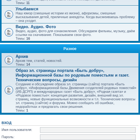
Темы:
11
Улыбаемся
Наш юмор (смешные истории из жизни), афоризмы, смешные
высказывания детей, приличные анекдоты. Когда высмеиваешь проблему
– она уходит.
Видео. Аудио. Фото
Видео, аудио, фото для ознакомления. Обсуждаем фильмы, музыку, даём
ссылки на скачивание. Показываем свои фото.
Темы:
16
Разное
Архив
Архив тем, статей, новостей.
Темы:
14
Образ эл. страницы портала «Быть добру»,
Информационной базы по родовым поместьям и газет.
Технические вопросы, дизайн
Создание и обсуждение образа эл. страницы (сайта) портала «Быть
добру», «Информационной базы Движения создателей родовых поместий»
(ИБ ДСРП) и международных газет «Быть добру», «Родная газета» и
«Родовое поместье»: концепция развития, дизайн, внешний вид эл.
страниц, новые функциональные возможности и т.п. Технические вопросы
эл. страниц (сайтов) и форума. Можно сообщать об ошибках,
недоработках и предлагать свои решения.
Темы:
1
ВХОД
Имя пользователя:
Пароль: