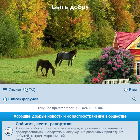
Быть добру
Ссылки
FAQ
Вход
Список форумов
ои
Текущее время: Чт авг 06, 2026 10:29 am
ск
Хорошие, добрые новости и их распространение в обществе
События, вести, репортажи
Хорошие события. Вести со всего мира, из регионов о позитивных
преобразованиях. Репортажи и обсуждения различных прошедших
событий, встреч, мероприятий.
Темы:
211