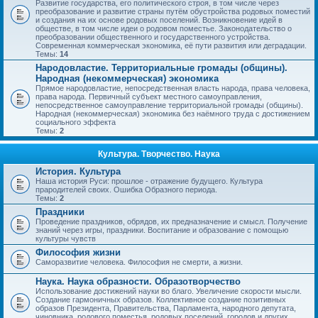
Развитие государства, его политического строя, в том числе через
преобразование и развитие страны путём обустройства родовых поместий
и создания на их основе родовых поселений. Возникновение идей в
обществе, в том числе идеи о родовом поместье. Законодательство о
преобразовании общественного и государственного устройства.
Современная коммерческая экономика, её пути развития или деградации.
Темы:
14
Народовластие. Территориальные громады (общины).
Народная (некоммерческая) экономика
Прямое народовластие, непосредственная власть народа, права человека,
права народа. Первичный субъект местного самоуправления,
непосредственное самоуправление территориальной громады (общины).
Народная (некоммерческая) экономика без наёмного труда с достижением
социального эффекта
Темы:
2
Культура. Творчество. Наука
История. Культура
Наша история Руси: прошлое - отражение будущего. Культура
прародителей своих. Ошибка Образного периода.
Темы:
2
Праздники
Проведение праздников, обрядов, их предназначение и смысл. Получение
знаний через игры, праздники. Воспитание и образование с помощью
культуры чувств
Философия жизни
Саморазвитие человека. Философия не смерти, а жизни.
Наука. Наука образности. Образотворчество
Использование достижений науки во благо. Увеличение скорости мысли.
Создание гармоничных образов. Коллективное создание позитивных
образов Президента, Правительства, Парламента, народного депутата,
чиновника, родового поместья, родовых поселений, городов и других