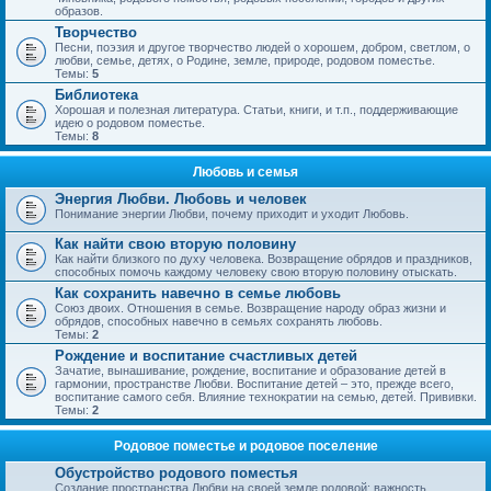
образов.
Творчество
Песни, поэзия и другое творчество людей о хорошем, добром, светлом, о
любви, семье, детях, о Родине, земле, природе, родовом поместье.
Темы:
5
Библиотека
Хорошая и полезная литература. Статьи, книги, и т.п., поддерживающие
идею о родовом поместье.
Темы:
8
Любовь и семья
Энергия Любви. Любовь и человек
Понимание энергии Любви, почему приходит и уходит Любовь.
Как найти свою вторую половину
Как найти близкого по духу человека. Возвращение обрядов и праздников,
способных помочь каждому человеку свою вторую половину отыскать.
Как сохранить навечно в семье любовь
Союз двоих. Отношения в семье. Возвращение народу образ жизни и
обрядов, способных навечно в семьях сохранять любовь.
Темы:
2
Рождение и воспитание счастливых детей
Зачатие, вынашивание, рождение, воспитание и образование детей в
гармонии, пространстве Любви. Воспитание детей – это, прежде всего,
воспитание самого себя. Влияние технократии на семью, детей. Прививки.
Темы:
2
Родовое поместье и родовое поселение
Обустройство родового поместья
Создание пространства Любви на своей земле родовой; важность