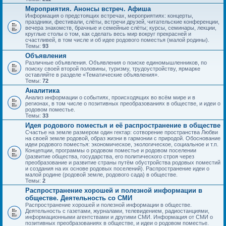
Мероприятия. Анонсы встреч. Афиша
Информация о предстоящих встречах, мероприятиях: концерты,
праздники, фестивали, слёты, встречи друзей, читательские конференции,
вечера знакомств, брачные и семейные слёты; курсы, семинары, лекции,
круглые столы о том, как сделать весь мир вокруг прекрасней и
счастливей, в том числе и об идее родового поместья (малой родины).
Темы:
93
Объявления
Различные объявления. Объявления о поиске единомышленников, по
поиску своей второй половины, туризму, трудоустройству, ярмарке
оставляйте в разделе «Тематические объявления».
Темы:
72
Аналитика
Анализ информации о событиях, происходящих во всём мире и в
регионах, в том числе о позитивных преобразованиях в обществе, и идеи о
родовом поместье.
Темы:
33
Идея родового поместья и её распространение в обществе
Счастье на земле размером один гектар: сотворение пространства Любви
на своей земле родовой, образ жизни в гармонии с природой. Обоснование
идеи родового поместья: экономическое, экологическое, социальное и т.п.
Концепции, программы о родовом поместье и родовом поселении
(развитие общества, государства, его политического строя через
преобразование и развитие страны путём обустройства родовых поместий
и создания на их основе родовых поселений). Распространение идеи о
малой родине (родовой земле, родового сада) в обществе.
Темы:
2
Распространение хорошей и полезной информации в
обществе. Деятельность со СМИ
Распространение хорошей и полезной информации в обществе.
Деятельность с газетами, журналами, телевидением, радиостанциями,
информационными агентствами и другими СМИ. Информация от СМИ о
позитивных преобразованиях в обществе, и идеи о родовом поместье.