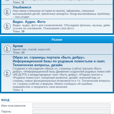
Темы:
11
Улыбаемся
Наш юмор (смешные истории из жизни), афоризмы, смешные
высказывания детей, приличные анекдоты. Когда высмеиваешь проблему
– она уходит.
Видео. Аудио. Фото
Видео, аудио, фото для ознакомления. Обсуждаем фильмы, музыку, даём
ссылки на скачивание. Показываем свои фото.
Темы:
16
Разное
Архив
Архив тем, статей, новостей.
Темы:
14
Образ эл. страницы портала «Быть добру»,
Информационной базы по родовым поместьям и газет.
Технические вопросы, дизайн
Создание и обсуждение образа эл. страницы (сайта) портала «Быть
добру», «Информационной базы Движения создателей родовых поместий»
(ИБ ДСРП) и международных газет «Быть добру», «Родная газета» и
«Родовое поместье»: концепция развития, дизайн, внешний вид эл.
страниц, новые функциональные возможности и т.п. Технические вопросы
эл. страниц (сайтов) и форума. Можно сообщать об ошибках,
недоработках и предлагать свои решения.
Темы:
1
ВХОД
Имя пользователя:
Пароль: