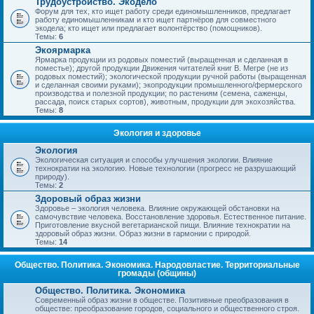
Трудоустройство. Экодело
Форум для тех, кто ищет работу среди единомышленников, предлагает
работу единомышленникам и кто ищет партнёров для совместного
экодела; кто ищет или предлагает волонтёрство (помощников).
Темы:
6
Экоярмарка
Ярмарка продукции из родовых поместий (выращенная и сделанная в
поместье); другой продукции Движения читателей книг В. Мегре (не из
родовых поместий); экологической продукции ручной работы (выращенная
и сделанная своими руками); экопродукции промышленного/фермерского
производства и полезной продукции; по растениям (семена, саженцы,
рассада, поиск старых сортов), животным, продукции для экохозяйства.
Темы:
8
Экология и здоровье
Экология
Экологическая ситуация и способы улучшения экологии. Влияние
технократии на экологию. Новые технологии (прогресс не разрушающий
природу).
Темы:
2
Здоровый образ жизни
Здоровье – экология человека. Влияние окружающей обстановки на
самочувствие человека. Восстановление здоровья. Естественное питание.
Приготовление вкусной вегетарианской пищи. Влияние технократии на
здоровый образ жизни. Образ жизни в гармонии с природой.
Темы:
14
Общество. Политика. Экономика. Народовластие. Территориальные
громады (общины)
Общество. Политика. Экономика
Современный образ жизни в обществе. Позитивные преобразования в
обществе: преобразование городов, социального и общественного строя.