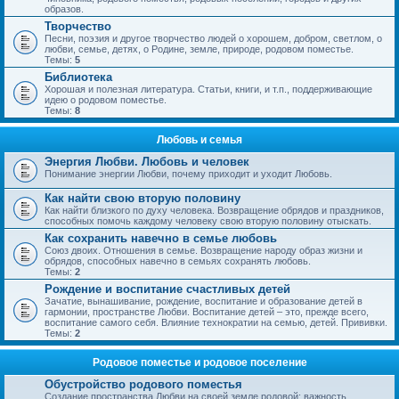
образов.
Творчество
Песни, поэзия и другое творчество людей о хорошем, добром, светлом, о
любви, семье, детях, о Родине, земле, природе, родовом поместье.
Темы:
5
Библиотека
Хорошая и полезная литература. Статьи, книги, и т.п., поддерживающие
идею о родовом поместье.
Темы:
8
Любовь и семья
Энергия Любви. Любовь и человек
Понимание энергии Любви, почему приходит и уходит Любовь.
Как найти свою вторую половину
Как найти близкого по духу человека. Возвращение обрядов и праздников,
способных помочь каждому человеку свою вторую половину отыскать.
Как сохранить навечно в семье любовь
Союз двоих. Отношения в семье. Возвращение народу образ жизни и
обрядов, способных навечно в семьях сохранять любовь.
Темы:
2
Рождение и воспитание счастливых детей
Зачатие, вынашивание, рождение, воспитание и образование детей в
гармонии, пространстве Любви. Воспитание детей – это, прежде всего,
воспитание самого себя. Влияние технократии на семью, детей. Прививки.
Темы:
2
Родовое поместье и родовое поселение
Обустройство родового поместья
Создание пространства Любви на своей земле родовой; важность