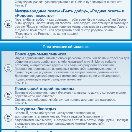
Обсуждаем различную информацию из СМИ и публикаций в интернете.
Темы:
7
Международные газеты «Быть добру», «Родная газета» и
«Родовое поместье»
Газета «Быть добру» - как сделать, чтобы всем было хорошо (А на Земле
быть добру!). Газета «Родная газета» - как создать счастливую и любящую
семью (Лишь в любви и вдохновенье жизнь счастливая возможна). Газета
«Родовое поместье» - как обустроить свой гектар родовой земли
(Пространство Родины, ты, детям подари).
Темы:
6
Тематические объявления
Поиск единомышленников
Ищем единомышленников в своих регионах, в том числе по интересам для
общения и взаимодействия, клубы читателей книг В. Мегре (общие
встречи), инициативные группы по созданию родового поселения
(поселения, состоящего из родовых поместий), формирующиеся и
существующие родовые поселения, по направлениям деятельности
Движения создателей родовых поместий; организации и объединения,
поддерживающие идею о родовом поместье.
Темы:
6
Поиск своей второй половины
Брачные объявления: поиск близкого человека по духу, с которым можно
обрести истинное счастье.
Совместное общение, чтобы лучше понять друг друга в разговоре.
Темы:
4
Экотуризм. Экоотдых
Зелёный, сельский туризм. Экскурсии в живописные,
достопримечательные места. Места отдыха (курортные и
оздоровительные места). Поездки по святым местам. Маршруты. Поездки
в родовые поселения (по приглашению жителей поместий).
Темы:
10