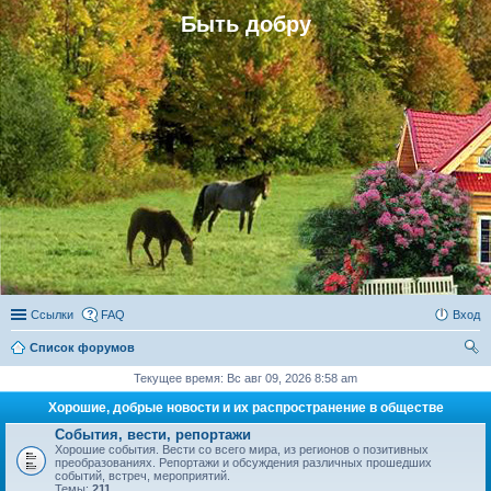
Быть добру
Ссылки
FAQ
Вход
Список форумов
ои
Текущее время: Вс авг 09, 2026 8:58 am
ск
Хорошие, добрые новости и их распространение в обществе
События, вести, репортажи
Хорошие события. Вести со всего мира, из регионов о позитивных
преобразованиях. Репортажи и обсуждения различных прошедших
событий, встреч, мероприятий.
Темы:
211