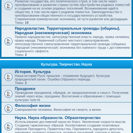
Развитие государства, его политического строя, в том числе через
преобразование и развитие страны путём обустройства родовых поместий
и создания на их основе родовых поселений. Возникновение идей в
обществе, в том числе идеи о родовом поместье. Законодательство о
преобразовании общественного и государственного устройства.
Современная коммерческая экономика, её пути развития или деградации.
Темы:
14
Народовластие. Территориальные громады (общины).
Народная (некоммерческая) экономика
Прямое народовластие, непосредственная власть народа, права человека,
права народа. Первичный субъект местного самоуправления,
непосредственное самоуправление территориальной громады (общины).
Народная (некоммерческая) экономика без наёмного труда с достижением
социального эффекта
Темы:
2
Культура. Творчество. Наука
История. Культура
Наша история Руси: прошлое - отражение будущего. Культура
прародителей своих. Ошибка Образного периода.
Темы:
2
Праздники
Проведение праздников, обрядов, их предназначение и смысл. Получение
знаний через игры, праздники. Воспитание и образование с помощью
культуры чувств
Философия жизни
Саморазвитие человека. Философия не смерти, а жизни.
Наука. Наука образности. Образотворчество
Использование достижений науки во благо. Увеличение скорости мысли.
Создание гармоничных образов. Коллективное создание позитивных
образов Президента, Правительства, Парламента, народного депутата,
чиновника, родового поместья, родовых поселений, городов и других