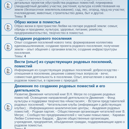
детальных проектов обустройства родовых поместий; планировка
(ландшафтный дизайн) участка; растения; культура хозяйствования на
земле (безпахотное землепользование); сад, лес, огород, пруд на участке;
пчеловедение; животные; строительство дома, быт и другое.
Темы:
9
Образ жизни в поместье
Образ жизни в пространстве Любви на гектаре родовой земли: семья;
обряды и праздники; культура; здоровье; питание; ремёсла;
предпринимательство, творчество в поместье.
Создание родового поселения
Опыт создания поселений нового типа: формирование коллектива
единомышленников; создание проекта родового поселения; получение
земли – опыт общения с органами власти; создание инфраструктуры
поселения.
Темы:
4
Вести (опыт) из существующих родовых поселений,
поместий
Информация из существующих родовых поселений: добрососедство -
отношения в поселении, решение совместных вопросов - вече;
совместная деятельность в поселении. Опыт, впечатления о жизни в
родовом поместье, в гармонии с природой.
Движение по созданию родовых поместий и его
деятельность
Развитие Движения читателей книг В.Н. Мегре по созданию родовых
поместий. Освещение направлений деятельности Движения: - Фонд
культуры и поддержки творчества «Анастасия»; - Встречи представителей
родовых поселений; - Читательские клубы (информация о действующих
клубах); - Информационно-аналитические центры; - Академия родовых
поместий; - Родная партия; - Общественная организация читателей книг В.
Мегре; - Сообщество предпринимателей с чистыми помыслами; - Караван
Любви Солнечных Бардов; - Другие общественные организации,
учреждения, предприятия, объединения граждан, поддерживающие идею о
родовом поместье.
Темы:
5