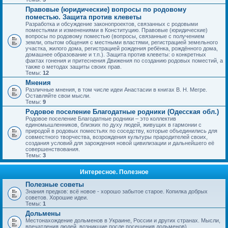
Правовые (юридические) вопросы по родовому
поместью. Защита против клеветы
Разработка и обсуждение законопроектов, связанных с родовыми
поместьями и изменениями в Конституцию. Правовые (юридические)
вопросы по родовому поместью (вопросы, связанные с получением
земли, опытом общения с местными властями, регистрацией земельного
участка, жилого дома, регистрацией рождения ребёнка, рождённого дома,
домашнее образование и т.п.). Защита против клеветы: о конкретных
фактах гонения и притеснения Движения по созданию родовых поместий, а
также о методах защиты своих прав.
Темы:
12
Мнения
Различные мнения, в том числе идеи Анастасии в книгах В. Н. Мегре.
Оставляйте свои мысли.
Темы:
9
Родовое поселение Благодатные родники (Одесская обл.)
Родовое поселение Благодатные родники – это коллектив
единомышленников, близких по духу людей, живущих в гармонии с
природой в родовых поместьях по соседству, которые объединились для
совместного творчества, возрождения культуры прародителей своих,
создания условий для зарождения новой цивилизации и дальнейшего её
совершенствования.
Темы:
3
Интересное. Полезное
Полезные советы
Знания предков: всё новое - хорошо забытое старое. Копилка добрых
советов. Хорошие идеи.
Темы:
1
Дольмены
Местонахождение дольменов в Украине, России и других странах. Мысли,
впечатления людей, возникшие после посещения дольменов).