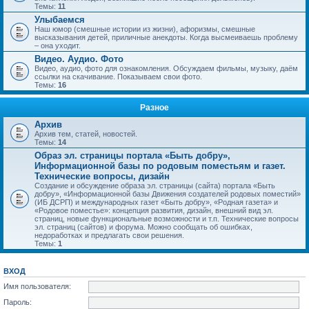
Темы:
11
Улыбаемся
Наш юмор (смешные истории из жизни), афоризмы, смешные
высказывания детей, приличные анекдоты. Когда высмеиваешь проблему
– она уходит.
Видео. Аудио. Фото
Видео, аудио, фото для ознакомления. Обсуждаем фильмы, музыку, даём
ссылки на скачивание. Показываем свои фото.
Темы:
16
Разное
Архив
Архив тем, статей, новостей.
Темы:
14
Образ эл. страницы портала «Быть добру»,
Информационной базы по родовым поместьям и газет.
Технические вопросы, дизайн
Создание и обсуждение образа эл. страницы (сайта) портала «Быть
добру», «Информационной базы Движения создателей родовых поместий»
(ИБ ДСРП) и международных газет «Быть добру», «Родная газета» и
«Родовое поместье»: концепция развития, дизайн, внешний вид эл.
страниц, новые функциональные возможности и т.п. Технические вопросы
эл. страниц (сайтов) и форума. Можно сообщать об ошибках,
недоработках и предлагать свои решения.
Темы:
1
ВХОД
Имя пользователя:
Пароль: