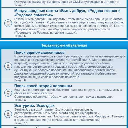
Обсуждаем различную информацию из СМИ и публикаций в интернете.
Темы:
7
Международные газеты «Быть добру», «Родная газета» и
«Родовое поместье»
Газета «Быть добру» - как сделать, чтобы всем было хорошо (А на Земле
быть добру!). Газета «Родная газета» - как создать счастливую и любящую
семью (Лишь в любви и вдохновенье жизнь счастливая возможна). Газета
«Родовое поместье» - как обустроить свой гектар родовой земли
(Пространство Родины, ты, детям подари).
Темы:
6
Тематические объявления
Поиск единомышленников
Ищем единомышленников в своих регионах, в том числе по интересам для
общения и взаимодействия, клубы читателей книг В. Мегре (общие
встречи), инициативные группы по созданию родового поселения
(поселения, состоящего из родовых поместий), формирующиеся и
существующие родовые поселения, по направлениям деятельности
Движения создателей родовых поместий; организации и объединения,
поддерживающие идею о родовом поместье.
Темы:
6
Поиск своей второй половины
Брачные объявления: поиск близкого человека по духу, с которым можно
обрести истинное счастье.
Совместное общение, чтобы лучше понять друг друга в разговоре.
Темы:
4
Экотуризм. Экоотдых
Зелёный, сельский туризм. Экскурсии в живописные,
достопримечательные места. Места отдыха (курортные и
оздоровительные места). Поездки по святым местам. Маршруты. Поездки
в родовые поселения (по приглашению жителей поместий).
Темы:
10