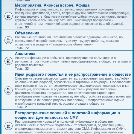
Мероприятия. Анонсы встреч. Афиша
Информация о предстоящих встречах, мероприятиях: концерты,
праздники, фестивали, слёты, встречи друзей, читательские конференции,
вечера знакомств, брачные и семейные слёты; курсы, семинары, лекции,
круглые столы о том, как сделать весь мир вокруг прекрасней и
счастливей, в том числе и об идее родового поместья (малой родины).
Темы:
93
Объявления
Различные объявления. Объявления о поиске единомышленников, по
поиску своей второй половины, туризму, трудоустройству, ярмарке
оставляйте в разделе «Тематические объявления».
Темы:
72
Аналитика
Анализ информации о событиях, происходящих во всём мире и в
регионах, в том числе о позитивных преобразованиях в обществе, и идеи о
родовом поместье.
Темы:
33
Идея родового поместья и её распространение в обществе
Счастье на земле размером один гектар: сотворение пространства Любви
на своей земле родовой, образ жизни в гармонии с природой. Обоснование
идеи родового поместья: экономическое, экологическое, социальное и т.п.
Концепции, программы о родовом поместье и родовом поселении
(развитие общества, государства, его политического строя через
преобразование и развитие страны путём обустройства родовых поместий
и создания на их основе родовых поселений). Распространение идеи о
малой родине (родовой земле, родового сада) в обществе.
Темы:
2
Распространение хорошей и полезной информации в
обществе. Деятельность со СМИ
Распространение хорошей и полезной информации в обществе.
Деятельность с газетами, журналами, телевидением, радиостанциями,
информационными агентствами и другими СМИ. Информация от СМИ о
позитивных преобразованиях в обществе, и идеи о родовом поместье.