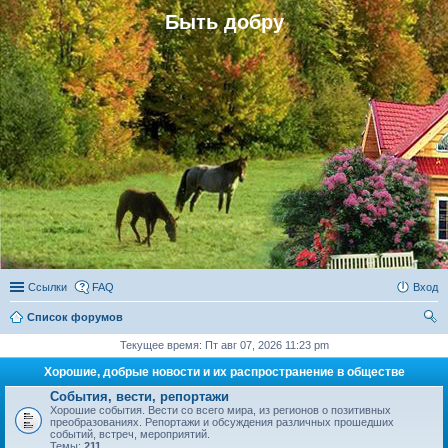
Быть добру
Ссылки
FAQ
Вход
Список форумов
ои
Текущее время: Пт авг 07, 2026 11:23 pm
ск
Хорошие, добрые новости и их распространение в обществе
События, вести, репортажи
Хорошие события. Вести со всего мира, из регионов о позитивных
преобразованиях. Репортажи и обсуждения различных прошедших
событий, встреч, мероприятий.
Темы:
211