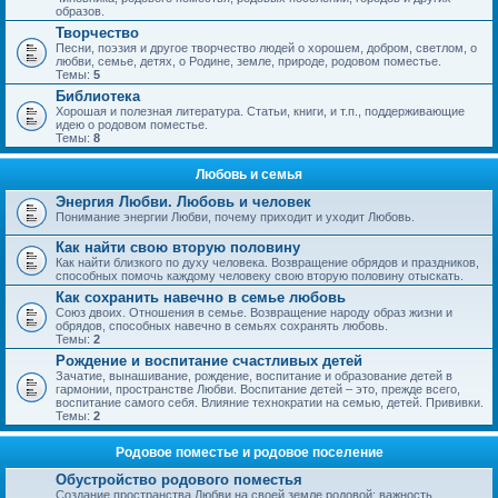
образов.
Творчество
Песни, поэзия и другое творчество людей о хорошем, добром, светлом, о
любви, семье, детях, о Родине, земле, природе, родовом поместье.
Темы:
5
Библиотека
Хорошая и полезная литература. Статьи, книги, и т.п., поддерживающие
идею о родовом поместье.
Темы:
8
Любовь и семья
Энергия Любви. Любовь и человек
Понимание энергии Любви, почему приходит и уходит Любовь.
Как найти свою вторую половину
Как найти близкого по духу человека. Возвращение обрядов и праздников,
способных помочь каждому человеку свою вторую половину отыскать.
Как сохранить навечно в семье любовь
Союз двоих. Отношения в семье. Возвращение народу образ жизни и
обрядов, способных навечно в семьях сохранять любовь.
Темы:
2
Рождение и воспитание счастливых детей
Зачатие, вынашивание, рождение, воспитание и образование детей в
гармонии, пространстве Любви. Воспитание детей – это, прежде всего,
воспитание самого себя. Влияние технократии на семью, детей. Прививки.
Темы:
2
Родовое поместье и родовое поселение
Обустройство родового поместья
Создание пространства Любви на своей земле родовой; важность