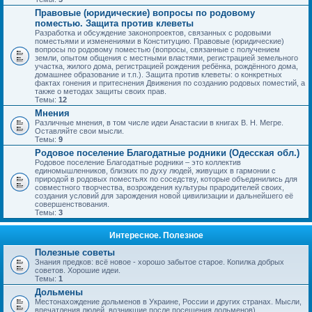
Правовые (юридические) вопросы по родовому
поместью. Защита против клеветы
Разработка и обсуждение законопроектов, связанных с родовыми
поместьями и изменениями в Конституцию. Правовые (юридические)
вопросы по родовому поместью (вопросы, связанные с получением
земли, опытом общения с местными властями, регистрацией земельного
участка, жилого дома, регистрацией рождения ребёнка, рождённого дома,
домашнее образование и т.п.). Защита против клеветы: о конкретных
фактах гонения и притеснения Движения по созданию родовых поместий, а
также о методах защиты своих прав.
Темы:
12
Мнения
Различные мнения, в том числе идеи Анастасии в книгах В. Н. Мегре.
Оставляйте свои мысли.
Темы:
9
Родовое поселение Благодатные родники (Одесская обл.)
Родовое поселение Благодатные родники – это коллектив
единомышленников, близких по духу людей, живущих в гармонии с
природой в родовых поместьях по соседству, которые объединились для
совместного творчества, возрождения культуры прародителей своих,
создания условий для зарождения новой цивилизации и дальнейшего её
совершенствования.
Темы:
3
Интересное. Полезное
Полезные советы
Знания предков: всё новое - хорошо забытое старое. Копилка добрых
советов. Хорошие идеи.
Темы:
1
Дольмены
Местонахождение дольменов в Украине, России и других странах. Мысли,
впечатления людей, возникшие после посещения дольменов).