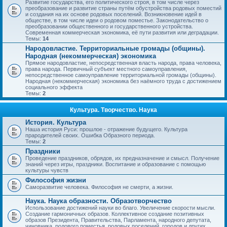
Развитие государства, его политического строя, в том числе через
преобразование и развитие страны путём обустройства родовых поместий
и создания на их основе родовых поселений. Возникновение идей в
обществе, в том числе идеи о родовом поместье. Законодательство о
преобразовании общественного и государственного устройства.
Современная коммерческая экономика, её пути развития или деградации.
Темы:
14
Народовластие. Территориальные громады (общины).
Народная (некоммерческая) экономика
Прямое народовластие, непосредственная власть народа, права человека,
права народа. Первичный субъект местного самоуправления,
непосредственное самоуправление территориальной громады (общины).
Народная (некоммерческая) экономика без наёмного труда с достижением
социального эффекта
Темы:
2
Культура. Творчество. Наука
История. Культура
Наша история Руси: прошлое - отражение будущего. Культура
прародителей своих. Ошибка Образного периода.
Темы:
2
Праздники
Проведение праздников, обрядов, их предназначение и смысл. Получение
знаний через игры, праздники. Воспитание и образование с помощью
культуры чувств
Философия жизни
Саморазвитие человека. Философия не смерти, а жизни.
Наука. Наука образности. Образотворчество
Использование достижений науки во благо. Увеличение скорости мысли.
Создание гармоничных образов. Коллективное создание позитивных
образов Президента, Правительства, Парламента, народного депутата,
чиновника, родового поместья, родовых поселений, городов и других