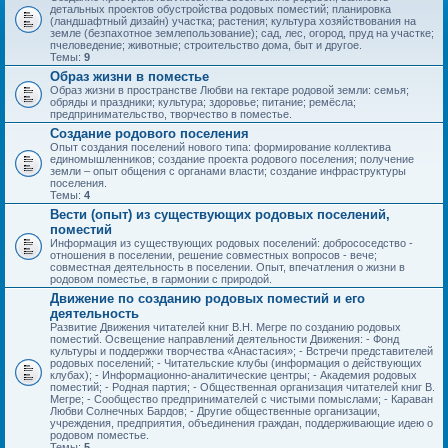
детальных проектов обустройства родовых поместий; планировка
(ландшафтный дизайн) участка; растения; культура хозяйствования на
земле (безпахотное землепользование); сад, лес, огород, пруд на участке;
пчеловедение; животные; строительство дома, быт и другое.
Темы:
9
Образ жизни в поместье
Образ жизни в пространстве Любви на гектаре родовой земли: семья;
обряды и праздники; культура; здоровье; питание; ремёсла;
предпринимательство, творчество в поместье.
Создание родового поселения
Опыт создания поселений нового типа: формирование коллектива
единомышленников; создание проекта родового поселения; получение
земли – опыт общения с органами власти; создание инфраструктуры
поселения.
Темы:
4
Вести (опыт) из существующих родовых поселений,
поместий
Информация из существующих родовых поселений: добрососедство -
отношения в поселении, решение совместных вопросов - вече;
совместная деятельность в поселении. Опыт, впечатления о жизни в
родовом поместье, в гармонии с природой.
Движение по созданию родовых поместий и его
деятельность
Развитие Движения читателей книг В.Н. Мегре по созданию родовых
поместий. Освещение направлений деятельности Движения: - Фонд
культуры и поддержки творчества «Анастасия»; - Встречи представителей
родовых поселений; - Читательские клубы (информация о действующих
клубах); - Информационно-аналитические центры; - Академия родовых
поместий; - Родная партия; - Общественная организация читателей книг В.
Мегре; - Сообщество предпринимателей с чистыми помыслами; - Караван
Любви Солнечных Бардов; - Другие общественные организации,
учреждения, предприятия, объединения граждан, поддерживающие идею о
родовом поместье.
Темы:
5