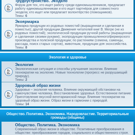
Трудоустройство. Экодело
Форум для тех, кто ищет работу среди единомышленников, предлагает
работу единомышленникам и кто ищет партнёров для совместного
экодела; кто ищет или предлагает волонтёрство (помощников).
Темы:
6
Экоярмарка
Ярмарка продукции из родовых поместий (выращенная и сделанная в
поместье); другой продукции Движения читателей книг В. Мегре (не из
родовых поместий); экологической продукции ручной работы (выращенная
и сделанная своими руками); экопродукции промышленного/фермерского
производства и полезной продукции; по растениям (семена, саженцы,
рассада, поиск старых сортов), животным, продукции для экохозяйства.
Темы:
8
Экология и здоровье
Экология
Экологическая ситуация и способы улучшения экологии. Влияние
технократии на экологию. Новые технологии (прогресс не разрушающий
природу).
Темы:
2
Здоровый образ жизни
Здоровье – экология человека. Влияние окружающей обстановки на
самочувствие человека. Восстановление здоровья. Естественное питание.
Приготовление вкусной вегетарианской пищи. Влияние технократии на
здоровый образ жизни. Образ жизни в гармонии с природой.
Темы:
14
Общество. Политика. Экономика. Народовластие. Территориальные
громады (общины)
Общество. Политика. Экономика
Современный образ жизни в обществе. Позитивные преобразования в
обществе: преобразование городов, социального и общественного строя.