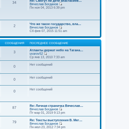
Re: Смогут ли дети анастасиев…
с
и
е
34
о
Вячеслав Богданов
л
к
н
о
П
Пн ноя 04, 2013 6:39 pm
е
п
и
б
е
д
о
ю
щ
р
н
с
е
е
е
л
н
й
м
е
и
Что же такое государство, вла…
т
у
2
д
ю
Вячеслав Богданов
и
с
н
П
Сб фев 07, 2015 11:51 am
к
о
е
е
п
о
м
р
о
б
у
е
с
щ
с
СООБЩЕНИЯ
ПОСЛЕДНЕЕ СООБЩЕНИЕ
й
л
е
о
т
е
н
о
Атланты держат небо на Тагана…
и
3
д
и
б
uvarov52
к
н
ю
П
щ
Ср янв 13, 2010 7:33 am
п
е
е
е
о
м
р
н
Нет сообщений
с
у
0
е
и
л
с
й
ю
е
о
т
д
о
и
Нет сообщений
н
0
б
к
е
щ
п
м
е
о
у
Нет сообщений
н
0
с
с
и
л
о
ю
е
о
д
б
н
Re: Личная страничка Вячеслав…
щ
87
е
Вячеслав Богданов
е
м
П
Пт мар 01, 2019 9:13 pm
н
у
е
и
с
р
Re: Тексты выступления В. Мег…
ю
79
о
е
Вячеслав Богданов
о
й
П
Пн июл 23, 2012 7:34 pm
б