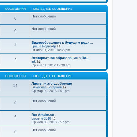
т
е
щ
и
р
е
к
е
СООБЩЕНИЯ
ПОСЛЕДНЕЕ СООБЩЕНИЕ
н
п
й
и
о
т
Нет сообщений
0
ю
с
и
л
к
е
п
Нет сообщений
д
о
0
н
с
е
л
м
е
Видеообращение к будущим роди…
2
у
д
Гриша РодноЯр
с
н
П
Чт апр 01, 2010 10:33 pm
о
е
е
о
м
р
Экстернатное образование в По…
б
2
у
е
ink
щ
с
й
П
Ср янв 11, 2012 12:38 am
е
о
т
е
н
о
и
р
и
б
к
е
СООБЩЕНИЯ
ПОСЛЕДНЕЕ СООБЩЕНИЕ
ю
щ
п
й
е
о
т
Листья – это удобрение
14
н
с
и
Вячеслав Богданов
и
л
к
П
Ср мар 02, 2016 4:01 pm
ю
е
п
е
д
о
р
н
Нет сообщений
с
е
0
е
л
й
м
е
т
у
д
и
Re: Arkaim.se
с
н
к
6
biogeniy2018
о
е
п
П
Ср июн 06, 2018 2:57 pm
о
м
о
е
б
у
с
р
Нет сообщений
щ
с
л
0
е
е
о
е
й