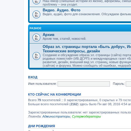
Наш юмор (смешные истории из жизни), афоризмы, смеш
проблему – она уходит.
Видео. Аудио. Фото
Видео, аудио, фото для ознакомления. Обсуждаем фильмы
РАЗНОЕ
Архив
Архив тем, статей, новостей.
Образ эл. страницы портала «Быть добру», 
Технические вопросы, дизайн
Создание и обсуждение образа эл. страницы (сайта) пор
родовых поместий» (ИБ ДСРП) и международных газет «Бы
развития, дизайн, внешний вид эл. страниц, новые функци
(сайтов) и форума. Можно сообщать об ошибках, недорабо
ВХОД
Имя пользователя:
Пароль:
КТО СЕЙЧАС НА КОНФЕРЕНЦИИ
Всего
79
посетителей :: 0 зарегистрированных, 0 скрытых и 79 гост
Больше всего посетителей (
2162
) здесь было Пн авг 08, 2016 4:54 a
Зарегистрированные пользователи: нет зарегистрированных польз
Легенда:
Администраторы
,
Супермодераторы
ДНИ РОЖДЕНИЯ