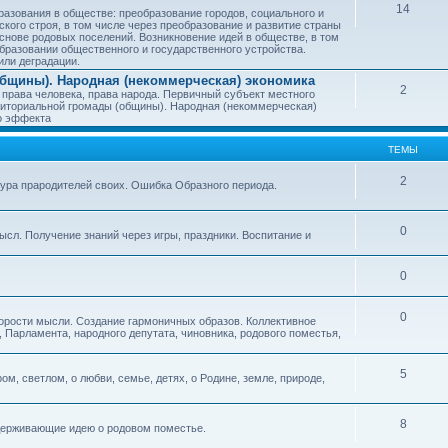
14
азования в обществе: преобразование городов, социального и
ского строя, в том числе через преобразование и развитие страны
снове родовых поселений. Возникновение идей в обществе, в том
бразовании общественного и государственного устройства.
или деградации.
бщины). Народная (некоммерческая) экономика
2
 права человека, права народа. Первичный субъект местного
иториальной громады (общины). Народная (некоммерческая)
о эффекта
ТЕМЫ
2
тура прародителей своих. Ошибка Образного периода.
0
ысл. Получение знаний через игры, праздники. Воспитание и
0
0
корости мысли. Создание гармоничных образов. Коллективное
 Парламента, народного депутата, чиновника, родового поместья,
5
ом, светлом, о любви, семье, детях, о Родине, земле, природе,
8
оддерживающие идею о родовом поместье.