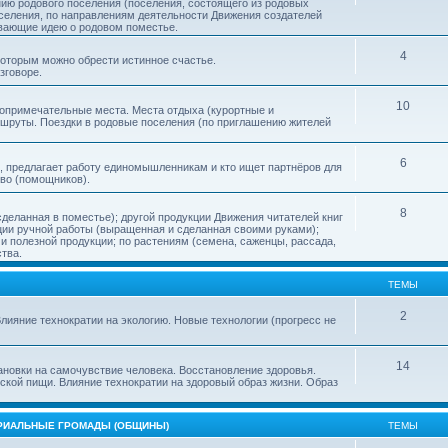
нию родового поселения (поселения, состоящего из родовых
еления, по направлениям деятельности Движения создателей
ивающие идею о родовом поместье.
4
 которым можно обрести истинное счастье.
зговоре.
10
топримечательные места. Места отдыха (курортные и
ршруты. Поездки в родовые поселения (по приглашению жителей
6
, предлагает работу единомышленникам и кто ищет партнёров для
тво (помощников).
8
деланная в поместье); другой продукции Движения читателей книг
кции ручной работы (выращенная и сделанная своими руками);
 полезной продукции; по растениям (семена, саженцы, рассада,
ства.
ТЕМЫ
2
лияние технократии на экологию. Новые технологии (прогресс не
14
ановки на самочувствие человека. Восстановление здоровья.
ской пищи. Влияние технократии на здоровый образ жизни. Образ
ОРИАЛЬНЫЕ ГРОМАДЫ (ОБЩИНЫ)
ТЕМЫ