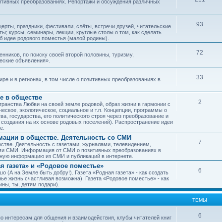
зитивных преобразованиях. Репортажи и обсуждения различных
93
рты, праздники, фестивали, слёты, встречи друзей, читательские
ы; курсы, семинары, лекции, круглые столы о том, как сделать
об идее родового поместья (малой родины).
72
ников, по поиску своей второй половины, туризму,
ческие объявления».
33
е и в регионах, в том числе о позитивных преобразованиях в
е в обществе
2
транства Любви на своей земле родовой, образ жизни в гармонии с
еское, экологическое, социальное и т.п. Концепции, программы о
а, государства, его политического строя через преобразование и
 создания на их основе родовых поселений). Распространение идеи
е.
ации в обществе. Деятельность со СМИ
7
тве. Деятельность с газетами, журналами, телевидением,
ми СМИ. Информация от СМИ о позитивных преобразованиях в
чную информацию из СМИ и публикаций в интернете.
я газета» и «Родовое поместье»
6
о (А на Земле быть добру!). Газета «Родная газета» - как создать
е жизнь счастливая возможна). Газета «Родовое поместье» - как
ны, ты, детям подари).
ТЕМЫ
6
о интересам для общения и взаимодействия, клубы читателей книг