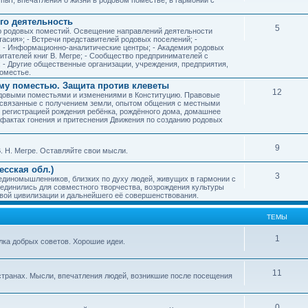
го деятельность
5
ию родовых поместий. Освещение направлений деятельности
тасия»; - Встречи представителей родовых поселений; -
; - Информационно-аналитические центры; - Академия родовых
читателей книг В. Мегре; - Сообщество предпринимателей с
- Другие общественные организации, учреждения, предприятия,
оместье.
му поместью. Защита против клеветы
12
родовыми поместьями и изменениями в Конституцию. Правовые
 связанные с получением земли, опытом общения с местными
, регистрацией рождения ребёнка, рождённого дома, домашнее
ых фактах гонения и притеснения Движения по созданию родовых
9
. Н. Мегре. Оставляйте свои мысли.
сская обл.)
3
 единомышленников, близких по духу людей, живущих в гармонии с
ъединились для совместного творчества, возрождения культуры
овой цивилизации и дальнейшего её совершенствования.
ТЕМЫ
1
илка добрых советов. Хорошие идеи.
11
странах. Мысли, впечатления людей, возникшие после посещения
0