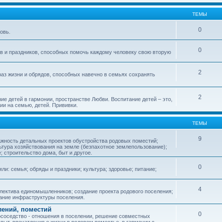
ТЕМЫ
0
овь.
0
ов и праздников, способных помочь каждому человеку свою вторую
2
аз жизни и обрядов, способных навечно в семьях сохранять
2
ие детей в гармонии, пространстве Любви. Воспитание детей – это,
ии на семью, детей. Прививки.
ТЕМЫ
9
ажность детальных проектов обустройства родовых поместий;
ьтура хозяйствования на земле (безпахотное землепользование);
е; строительство дома, быт и другое.
0
ли: семья; обряды и праздники; культура; здоровье; питание;
4
лектива единомышленников; создание проекта родового поселения;
дание инфраструктуры поселения.
лений, поместий
0
соседство - отношения в поселении, решение совместных
пыт, впечатления о жизни в родовом поместье, в гармонии с