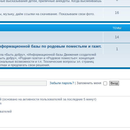
ные высказывания детей, приличные анекдоты. Когда высмеиваешь
16
, музыку, даём ссылки на скачивание. Показываем свои фото.
ТЕМЫ
14
Информационной базы по родовым поместьям и газет.
1
тала «Быть добру», «Информационной базы Движения создателей
ть добру», «Родная газета» и «Родовое поместье»: концепция
ональные возможности и т.п. Технические вопросы эл. страниц
тках и предлагать свои решения.
Забыли пароль?
|
Запомнить меня
ей (основано на активности пользователей за последние 5 минут)
m
ователей