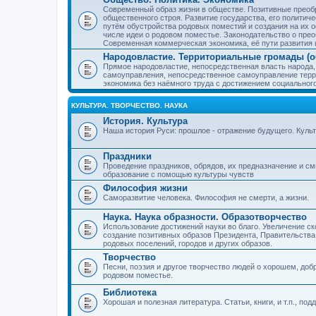
Современный образ жизни в обществе. Позитивные преобр
общественного строя. Развитие государства, его политиче
путём обустройства родовых поместий и создания на их о
числе идеи о родовом поместье. Законодательство о прео
Современная коммерческая экономика, её пути развития 
Народовластие. Территориальные громады (о
Прямое народовластие, непосредственная власть народа,
самоуправления, непосредственное самоуправление терр
экономика без наёмного труда с достижением социальног
КУЛЬТУРА. ТВОРЧЕСТВО. НАУКА
История. Культура
Наша история Руси: прошлое - отражение будущего. Куль
Праздники
Проведение праздников, обрядов, их предназначение и см
образование с помощью культуры чувств
Философия жизни
Саморазвитие человека. Философия не смерти, а жизни.
Наука. Наука образности. Образотворчество
Использование достижений науки во благо. Увеличение с
создание позитивных образов Президента, Правительства,
родовых поселений, городов и других образов.
Творчество
Песни, поэзия и другое творчество людей о хорошем, добр
родовом поместье.
Библиотека
Хорошая и полезная литература. Статьи, книги, и т.п., п