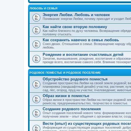
ЛЮБОВЬ И СЕМЬЯ
Энергия Любви. Любовь и человек
Понимание энергии Любви, почему приходит и уходит Люб
Как найти свою вторую половину
Как найти близкого по духу человека. Возвращение обряд
половину отыскать.
Как сохранить навечно в семье любовь
Союз двоих. Отношения в семье. Возвращение народу обр
любовь.
Рождение и воспитание счастливых детей
Зачатие, вынашивание, рождение, воспитание и образован
прежде всего, воспитание самого себя. Влияние технократ
РОДОВОЕ ПОМЕСТЬЕ И РОДОВОЕ ПОСЕЛЕНИЕ
Обустройство родового поместья
Создание пространства Любви на своей земле родовой; в
планировка (ландшафтный дизайн) участка; растения; кул
сад, лес, огород, пруд на участке; пчеловедение; животны
Образ жизни в поместье
Образ жизни в пространстве Любви на гектаре родовой зем
ремёсла; предпринимательство, творчество в поместье.
Создание родового поселения
Опыт создания поселений нового типа: формирование кол
получение земли – опыт общения с органами власти; соз
Вести (опыт) из существующих родовых посе
Информация из существующих родовых поселений: добро
вопросов - вече; совместная деятельность в поселении. О