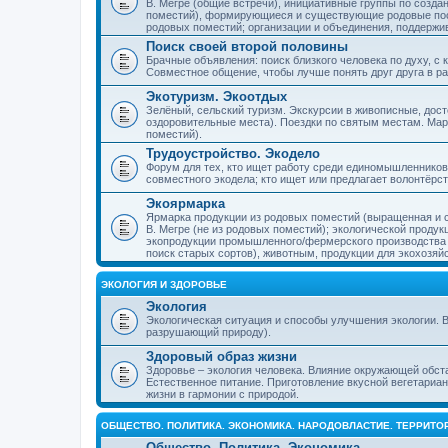
В. Мегре (общие встречи), инициативные группы по созда
поместий), формирующиеся и существующие родовые пос
родовых поместий; организации и объединения, поддерж
Поиск своей второй половины
Брачные объявления: поиск близкого человека по духу, с
Совместное общение, чтобы лучше понять друг друга в ра
Экотуризм. Экоотдых
Зелёный, сельский туризм. Экскурсии в живописные, дос
оздоровительные места). Поездки по святым местам. Ма
поместий).
Трудоустройство. Экодело
Форум для тех, кто ищет работу среди единомышленников
совместного экодела; кто ищет или предлагает волонтёрс
Экоярмарка
Ярмарка продукции из родовых поместий (выращенная и с
В. Мегре (не из родовых поместий); экологической проду
экопродукции промышленного/фермерского производства и
поиск старых сортов), животным, продукции для экохозяй
ЭКОЛОГИЯ И ЗДОРОВЬЕ
Экология
Экологическая ситуация и способы улучшения экологии. В
разрушающий природу).
Здоровый образ жизни
Здоровье – экология человека. Влияние окружающей обст
Естественное питание. Приготовление вкусной вегетариан
жизни в гармонии с природой.
ОБЩЕСТВО. ПОЛИТИКА. ЭКОНОМИКА. НАРОДОВЛАСТИЕ. ТЕРРИТ
Общество. Политика. Экономика