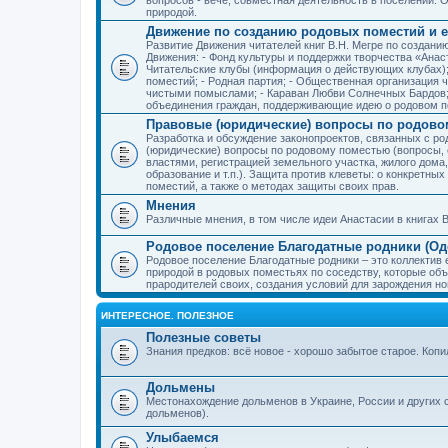
природой.
Движение по созданию родовых поместий и е
Развитие Движения читателей книг В.Н. Мегре по создан
Движения: - Фонд культуры и поддержки творчества «Анас
Читательские клубы (информация о действующих клубах)
поместий; - Родная партия; - Общественная организация 
чистыми помыслами; - Караван Любви Солнечных Бардов; 
объединения граждан, поддерживающие идею о родовом п
Правовые (юридические) вопросы по родово
Разработка и обсуждение законопроектов, связанных с 
(юридические) вопросы по родовому поместью (вопросы,
властями, регистрацией земельного участка, жилого дома
образование и т.п.). Защита против клеветы: о конкретн
поместий, а также о методах защиты своих прав.
Мнения
Различные мнения, в том числе идеи Анастасии в книгах В
Родовое поселение Благодатные родники (Оде
Родовое поселение Благодатные родники – это коллектив
природой в родовых поместьях по соседству, которые об
прародителей своих, создания условий для зарождения н
ИНТЕРЕСНОЕ. ПОЛЕЗНОЕ
Полезные советы
Знания предков: всё новое - хорошо забытое старое. Коп
Дольмены
Местонахождение дольменов в Украине, России и других 
дольменов).
Улыбаемся