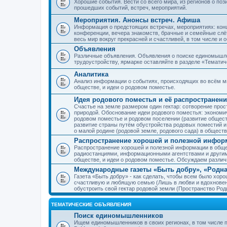
Хорошие события. Вести со всего мира, из регионов о по
прошедших событий, встреч, мероприятий.
Мероприятия. Анонсы встреч. Афиша
Информация о предстоящих встречах, мероприятиях: конце
конференции, вечера знакомств, брачные и семейные слёт
весь мир вокруг прекрасней и счастливей, в том числе и 
Объявления
Различные объявления. Объявления о поиске единомышлен
трудоустройству, ярмарке оставляйте в разделе «Темати
Аналитика
Анализ информации о событиях, происходящих во всём мир
обществе, и идеи о родовом поместье.
Идея родового поместья и её распространени
Счастье на земле размером один гектар: сотворение прос
природой. Обоснование идеи родового поместья: экономич
родовом поместье и родовом поселении (развитие обществ
развитие страны путём обустройства родовых поместий и
о малой родине (родовой земле, родового сада) в обществ
Распространение хорошей и полезной информ
Распространение хорошей и полезной информации в общес
радиостанциями, информационными агентствами и други
обществе, и идеи о родовом поместье. Обсуждаем разли
Международные газеты «Быть добру», «Родна
Газета «Быть добру» - как сделать, чтобы всем было хорош
счастливую и любящую семью (Лишь в любви и вдохновень
обустроить свой гектар родовой земли (Пространство Роди
ТЕМАТИЧЕСКИЕ ОБЪЯВЛЕНИЯ
Поиск единомышленников
Ищем единомышленников в своих регионах, в том числе п