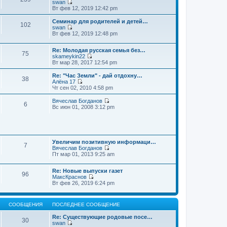
swan
П
Вт фев 12, 2019 12:42 pm
е
р
Семинар для родителей и детей…
102
е
swan
й
П
Вт фев 12, 2019 12:48 pm
т
е
и
р
к
Re: Молодая русская семья без…
е
75
п
skameykin22
й
П
о
Вт мар 28, 2017 12:54 pm
т
е
с
и
р
л
к
Re: "Час Земли" - дай отдохну…
38
е
е
п
Алёна 17
й
д
П
о
Чт сен 02, 2010 4:58 pm
т
н
е
с
и
е
р
л
Вячеслав Богданов
6
к
м
е
е
П
Вс июн 01, 2008 3:12 pm
п
у
й
д
е
о
с
т
н
р
с
о
и
е
е
л
о
к
м
й
е
б
п
у
т
д
щ
о
Увеличим позитивную информаци…
с
и
7
н
е
с
Вячеслав Богданов
о
к
е
н
П
л
Пт мар 01, 2013 9:25 am
о
п
м
и
е
е
б
о
у
ю
р
д
щ
с
Re: Новые выпуски газет
с
е
н
е
л
96
МаксКраснов
о
й
е
н
е
П
Вт фев 26, 2019 6:24 pm
о
т
м
и
д
е
б
и
у
ю
н
р
щ
к
с
е
е
е
п
о
м
СООБЩЕНИЯ
ПОСЛЕДНЕЕ СООБЩЕНИЕ
й
н
о
о
у
т
и
с
б
с
Re: Существующие родовые посе…
и
ю
30
л
щ
о
swan
к
е
е