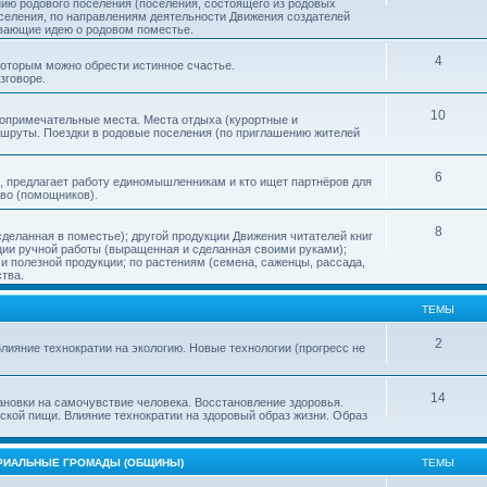
нию родового поселения (поселения, состоящего из родовых
еления, по направлениям деятельности Движения создателей
ивающие идею о родовом поместье.
4
 которым можно обрести истинное счастье.
зговоре.
10
топримечательные места. Места отдыха (курортные и
ршруты. Поездки в родовые поселения (по приглашению жителей
6
, предлагает работу единомышленникам и кто ищет партнёров для
тво (помощников).
8
деланная в поместье); другой продукции Движения читателей книг
кции ручной работы (выращенная и сделанная своими руками);
 полезной продукции; по растениям (семена, саженцы, рассада,
ства.
ТЕМЫ
2
лияние технократии на экологию. Новые технологии (прогресс не
14
ановки на самочувствие человека. Восстановление здоровья.
ской пищи. Влияние технократии на здоровый образ жизни. Образ
ОРИАЛЬНЫЕ ГРОМАДЫ (ОБЩИНЫ)
ТЕМЫ