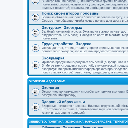
В. Мегре (общие встречи), инициативные группы по созда
поместий), формирующиеся и существующие родовые пос
родовых поместий; организации и объединения, поддерж
Поиск своей второй половины
Брачные объявления: поиск близкого человека по духу, с
Совместное общение, чтобы лучше понять друг друга в ра
Экотуризм. Экоотдых
Зелёный, сельский туризм. Экскурсии в живописные, дос
оздоровительные места). Поездки по святым местам. Ма
поместий).
Трудоустройство. Экодело
Форум для тех, кто ищет работу среди единомышленников
совместного экодела; кто ищет или предлагает волонтёрс
Экоярмарка
Ярмарка продукции из родовых поместий (выращенная и с
В. Мегре (не из родовых поместий); экологической проду
экопродукции промышленного/фермерского производства и
поиск старых сортов), животным, продукции для экохозяй
ЭКОЛОГИЯ И ЗДОРОВЬЕ
Экология
Экологическая ситуация и способы улучшения экологии. В
разрушающий природу).
Здоровый образ жизни
Здоровье – экология человека. Влияние окружающей обст
Естественное питание. Приготовление вкусной вегетариан
жизни в гармонии с природой.
ОБЩЕСТВО. ПОЛИТИКА. ЭКОНОМИКА. НАРОДОВЛАСТИЕ. ТЕРРИТ
Общество. Политика. Экономика