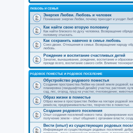
ЛЮБОВЬ И СЕМЬЯ
Энергия Любви. Любовь и человек
Понимание энергии Любви, почему приходит и уходит Люб
Как найти свою вторую половину
Как найти близкого по духу человека. Возвращение обряд
половину отыскать.
Как сохранить навечно в семье любовь
Союз двоих. Отношения в семье. Возвращение народу обр
любовь.
Рождение и воспитание счастливых детей
Зачатие, вынашивание, рождение, воспитание и образован
прежде всего, воспитание самого себя. Влияние технократ
РОДОВОЕ ПОМЕСТЬЕ И РОДОВОЕ ПОСЕЛЕНИЕ
Обустройство родового поместья
Создание пространства Любви на своей земле родовой; в
планировка (ландшафтный дизайн) участка; растения; кул
сад, лес, огород, пруд на участке; пчеловедение; животны
Образ жизни в поместье
Образ жизни в пространстве Любви на гектаре родовой зем
ремёсла; предпринимательство, творчество в поместье.
Создание родового поселения
Опыт создания поселений нового типа: формирование кол
получение земли – опыт общения с органами власти; соз
Вести (опыт) из существующих родовых посе
Информация из существующих родовых поселений: добро
вопросов - вече; совместная деятельность в поселении. О