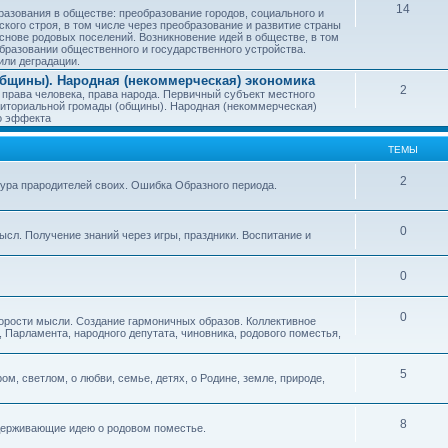
14
азования в обществе: преобразование городов, социального и
ского строя, в том числе через преобразование и развитие страны
снове родовых поселений. Возникновение идей в обществе, в том
бразовании общественного и государственного устройства.
или деградации.
бщины). Народная (некоммерческая) экономика
2
 права человека, права народа. Первичный субъект местного
иториальной громады (общины). Народная (некоммерческая)
о эффекта
ТЕМЫ
2
тура прародителей своих. Ошибка Образного периода.
0
ысл. Получение знаний через игры, праздники. Воспитание и
0
0
корости мысли. Создание гармоничных образов. Коллективное
 Парламента, народного депутата, чиновника, родового поместья,
5
ом, светлом, о любви, семье, детях, о Родине, земле, природе,
8
оддерживающие идею о родовом поместье.