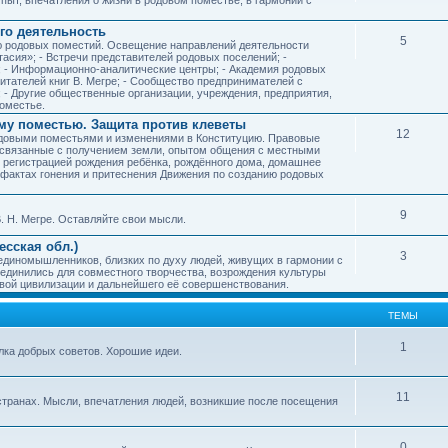
го деятельность
5
ию родовых поместий. Освещение направлений деятельности
тасия»; - Встречи представителей родовых поселений; -
; - Информационно-аналитические центры; - Академия родовых
читателей книг В. Мегре; - Сообщество предпринимателей с
- Другие общественные организации, учреждения, предприятия,
оместье.
му поместью. Защита против клеветы
12
родовыми поместьями и изменениями в Конституцию. Правовые
 связанные с получением земли, опытом общения с местными
, регистрацией рождения ребёнка, рождённого дома, домашнее
ых фактах гонения и притеснения Движения по созданию родовых
9
. Н. Мегре. Оставляйте свои мысли.
сская обл.)
3
 единомышленников, близких по духу людей, живущих в гармонии с
ъединились для совместного творчества, возрождения культуры
овой цивилизации и дальнейшего её совершенствования.
ТЕМЫ
1
илка добрых советов. Хорошие идеи.
11
странах. Мысли, впечатления людей, возникшие после посещения
0