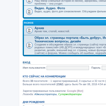
Наш юмор (смешные истории из жизни), афоризмы, смеш
проблему – она уходит.
Видео. Аудио. Фото
Видео, аудио, фото для ознакомления. Обсуждаем фильмы
РАЗНОЕ
Архив
Архив тем, статей, новостей.
Образ эл. страницы портала «Быть добру», 
Технические вопросы, дизайн
Создание и обсуждение образа эл. страницы (сайта) пор
родовых поместий» (ИБ ДСРП) и международных газет «Бы
развития, дизайн, внешний вид эл. страниц, новые функци
(сайтов) и форума. Можно сообщать об ошибках, недорабо
ВХОД
Имя пользователя:
Пароль:
КТО СЕЙЧАС НА КОНФЕРЕНЦИИ
Всего
33
посетителя :: 1 зарегистрированный, 0 скрытых и 32 гостя
Больше всего посетителей (
2162
) здесь было Пн авг 08, 2016 4:54 a
Зарегистрированные пользователи:
Google [Bot]
Легенда:
Администраторы
,
Супермодераторы
ДНИ РОЖДЕНИЯ