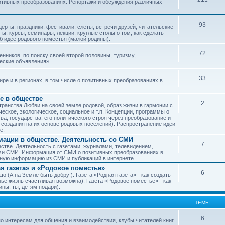
зитивных преобразованиях. Репортажи и обсуждения различных
93
рты, праздники, фестивали, слёты, встречи друзей, читательские
ы; курсы, семинары, лекции, круглые столы о том, как сделать
об идее родового поместья (малой родины).
72
ников, по поиску своей второй половины, туризму,
ческие объявления».
33
е и в регионах, в том числе о позитивных преобразованиях в
е в обществе
2
транства Любви на своей земле родовой, образ жизни в гармонии с
еское, экологическое, социальное и т.п. Концепции, программы о
а, государства, его политического строя через преобразование и
 создания на их основе родовых поселений). Распространение идеи
е.
ации в обществе. Деятельность со СМИ
7
тве. Деятельность с газетами, журналами, телевидением,
ми СМИ. Информация от СМИ о позитивных преобразованиях в
чную информацию из СМИ и публикаций в интернете.
я газета» и «Родовое поместье»
6
о (А на Земле быть добру!). Газета «Родная газета» - как создать
е жизнь счастливая возможна). Газета «Родовое поместье» - как
ны, ты, детям подари).
ТЕМЫ
6
о интересам для общения и взаимодействия, клубы читателей книг