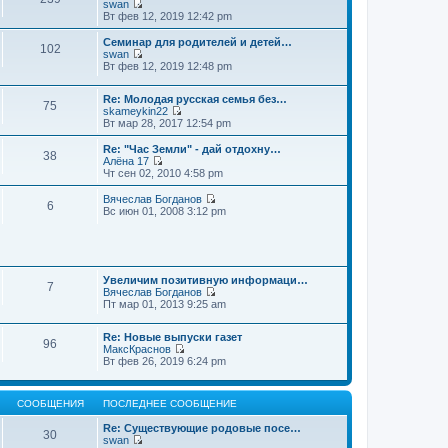
swan
П
Вт фев 12, 2019 12:42 pm
е
р
Семинар для родителей и детей…
102
е
swan
й
П
Вт фев 12, 2019 12:48 pm
т
е
и
р
к
Re: Молодая русская семья без…
е
75
п
skameykin22
й
П
о
Вт мар 28, 2017 12:54 pm
т
е
с
и
р
л
к
Re: "Час Земли" - дай отдохну…
38
е
е
п
Алёна 17
й
д
П
о
Чт сен 02, 2010 4:58 pm
т
н
е
с
и
е
р
л
Вячеслав Богданов
6
к
м
е
е
П
Вс июн 01, 2008 3:12 pm
п
у
й
д
е
о
с
т
н
р
с
о
и
е
е
л
о
к
м
й
е
б
п
у
т
д
щ
о
Увеличим позитивную информаци…
с
и
7
н
е
с
Вячеслав Богданов
о
к
е
н
П
л
Пт мар 01, 2013 9:25 am
о
п
м
и
е
е
б
о
у
ю
р
д
щ
с
Re: Новые выпуски газет
с
е
н
е
л
96
МаксКраснов
о
й
е
н
е
П
Вт фев 26, 2019 6:24 pm
о
т
м
и
д
е
б
и
у
ю
н
р
щ
к
с
е
е
е
п
о
м
СООБЩЕНИЯ
ПОСЛЕДНЕЕ СООБЩЕНИЕ
й
н
о
о
у
т
и
с
б
с
Re: Существующие родовые посе…
и
ю
30
л
щ
о
swan
к
е
е