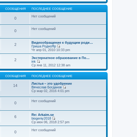
т
е
щ
и
р
е
к
е
СООБЩЕНИЯ
ПОСЛЕДНЕЕ СООБЩЕНИЕ
н
п
й
и
о
т
Нет сообщений
0
ю
с
и
л
к
е
п
Нет сообщений
д
о
0
н
с
е
л
м
е
Видеообращение к будущим роди…
2
у
д
Гриша РодноЯр
с
н
П
Чт апр 01, 2010 10:33 pm
о
е
е
о
м
р
Экстернатное образование в По…
б
2
у
е
ink
щ
с
й
П
Ср янв 11, 2012 12:38 am
е
о
т
е
н
о
и
р
и
б
к
е
СООБЩЕНИЯ
ПОСЛЕДНЕЕ СООБЩЕНИЕ
ю
щ
п
й
е
о
т
Листья – это удобрение
14
н
с
и
Вячеслав Богданов
и
л
к
П
Ср мар 02, 2016 4:01 pm
ю
е
п
е
д
о
р
н
Нет сообщений
с
е
0
е
л
й
м
е
т
у
д
и
Re: Arkaim.se
с
н
к
6
biogeniy2018
о
е
п
П
Ср июн 06, 2018 2:57 pm
о
м
о
е
б
у
с
р
Нет сообщений
щ
с
л
0
е
е
о
е
й