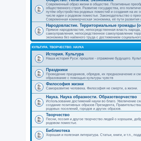
Современный образ жизни в обществе. Позитивные преобр
общественного строя. Развитие государства, его политиче
путём обустройства родовых поместий и создания на их о
числе идеи о родовом поместье. Законодательство о прео
Современная коммерческая экономика, её пути развития 
Народовластие. Территориальные громады (о
Прямое народовластие, непосредственная власть народа,
самоуправления, непосредственное самоуправление терр
экономика без наёмного труда с достижением социальног
КУЛЬТУРА. ТВОРЧЕСТВО. НАУКА
История. Культура
Наша история Руси: прошлое - отражение будущего. Куль
Праздники
Проведение праздников, обрядов, их предназначение и см
образование с помощью культуры чувств
Философия жизни
Саморазвитие человека. Философия не смерти, а жизни.
Наука. Наука образности. Образотворчество
Использование достижений науки во благо. Увеличение с
создание позитивных образов Президента, Правительства,
родовых поселений, городов и других образов.
Творчество
Песни, поэзия и другое творчество людей о хорошем, добр
родовом поместье.
Библиотека
Хорошая и полезная литература. Статьи, книги, и т.п., п