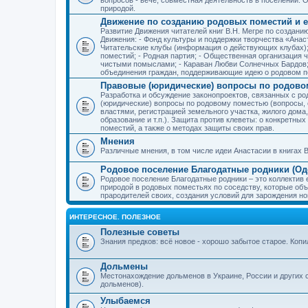
природой.
Движение по созданию родовых поместий и е
Развитие Движения читателей книг В.Н. Мегре по создан
Движения: - Фонд культуры и поддержки творчества «Анас
Читательские клубы (информация о действующих клубах)
поместий; - Родная партия; - Общественная организация 
чистыми помыслами; - Караван Любви Солнечных Бардов; 
объединения граждан, поддерживающие идею о родовом п
Правовые (юридические) вопросы по родово
Разработка и обсуждение законопроектов, связанных с 
(юридические) вопросы по родовому поместью (вопросы,
властями, регистрацией земельного участка, жилого дома
образование и т.п.). Защита против клеветы: о конкретн
поместий, а также о методах защиты своих прав.
Мнения
Различные мнения, в том числе идеи Анастасии в книгах В
Родовое поселение Благодатные родники (Оде
Родовое поселение Благодатные родники – это коллектив
природой в родовых поместьях по соседству, которые об
прародителей своих, создания условий для зарождения н
ИНТЕРЕСНОЕ. ПОЛЕЗНОЕ
Полезные советы
Знания предков: всё новое - хорошо забытое старое. Коп
Дольмены
Местонахождение дольменов в Украине, России и других 
дольменов).
Улыбаемся