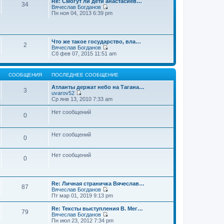
Re: Смогут ли дети анастасиев…
с
и
е
34
о
Вячеслав Богданов
л
к
н
о
П
Пн ноя 04, 2013 6:39 pm
е
п
и
б
е
д
о
ю
щ
р
н
с
е
е
е
л
н
й
м
е
и
Что же такое государство, вла…
т
у
2
д
ю
Вячеслав Богданов
и
с
н
П
Сб фев 07, 2015 11:51 am
к
о
е
е
п
о
м
р
о
б
у
е
с
щ
с
СООБЩЕНИЯ
ПОСЛЕДНЕЕ СООБЩЕНИЕ
й
л
е
о
т
е
н
о
Атланты держат небо на Тагана…
и
3
д
и
б
uvarov52
к
н
ю
П
щ
Ср янв 13, 2010 7:33 am
п
е
е
е
о
м
р
н
Нет сообщений
с
у
0
е
и
л
с
й
ю
е
о
т
д
о
и
Нет сообщений
н
0
б
к
е
щ
п
м
е
о
у
Нет сообщений
н
0
с
с
и
л
о
ю
е
о
д
б
н
Re: Личная страничка Вячеслав…
щ
87
е
Вячеслав Богданов
е
м
П
Пт мар 01, 2019 9:13 pm
н
у
е
и
с
р
Re: Тексты выступления В. Мег…
ю
79
о
е
Вячеслав Богданов
о
й
П
Пн июл 23, 2012 7:34 pm
б