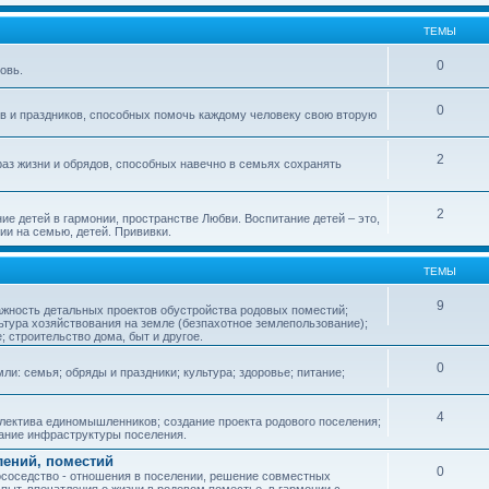
ТЕМЫ
0
овь.
0
ов и праздников, способных помочь каждому человеку свою вторую
2
аз жизни и обрядов, способных навечно в семьях сохранять
2
ие детей в гармонии, пространстве Любви. Воспитание детей – это,
ии на семью, детей. Прививки.
ТЕМЫ
9
ажность детальных проектов обустройства родовых поместий;
ьтура хозяйствования на земле (безпахотное землепользование);
е; строительство дома, быт и другое.
0
ли: семья; обряды и праздники; культура; здоровье; питание;
4
лектива единомышленников; создание проекта родового поселения;
дание инфраструктуры поселения.
лений, поместий
0
соседство - отношения в поселении, решение совместных
пыт, впечатления о жизни в родовом поместье, в гармонии с