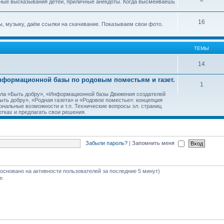
ные высказывания детей, приличные анекдоты. Когда высмеиваешь
16
, музыку, даём ссылки на скачивание. Показываем свои фото.
ТЕМЫ
14
Информационной базы по родовым поместьям и газет.
1
тала «Быть добру», «Информационной базы Движения создателей
ть добру», «Родная газета» и «Родовое поместье»: концепция
ональные возможности и т.п. Технические вопросы эл. страниц
тках и предлагать свои решения.
Забыли пароль?
|
Запомнить меня
 (основано на активности пользователей за последние 5 минут)
m