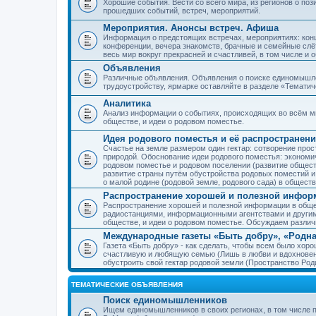
Хорошие события. Вести со всего мира, из регионов о по
прошедших событий, встреч, мероприятий.
Мероприятия. Анонсы встреч. Афиша
Информация о предстоящих встречах, мероприятиях: конце
конференции, вечера знакомств, брачные и семейные слёт
весь мир вокруг прекрасней и счастливей, в том числе и 
Объявления
Различные объявления. Объявления о поиске единомышлен
трудоустройству, ярмарке оставляйте в разделе «Темати
Аналитика
Анализ информации о событиях, происходящих во всём мир
обществе, и идеи о родовом поместье.
Идея родового поместья и её распространени
Счастье на земле размером один гектар: сотворение прос
природой. Обоснование идеи родового поместья: экономич
родовом поместье и родовом поселении (развитие обществ
развитие страны путём обустройства родовых поместий и
о малой родине (родовой земле, родового сада) в обществ
Распространение хорошей и полезной информ
Распространение хорошей и полезной информации в общес
радиостанциями, информационными агентствами и други
обществе, и идеи о родовом поместье. Обсуждаем разли
Международные газеты «Быть добру», «Родна
Газета «Быть добру» - как сделать, чтобы всем было хорош
счастливую и любящую семью (Лишь в любви и вдохновень
обустроить свой гектар родовой земли (Пространство Роди
ТЕМАТИЧЕСКИЕ ОБЪЯВЛЕНИЯ
Поиск единомышленников
Ищем единомышленников в своих регионах, в том числе п