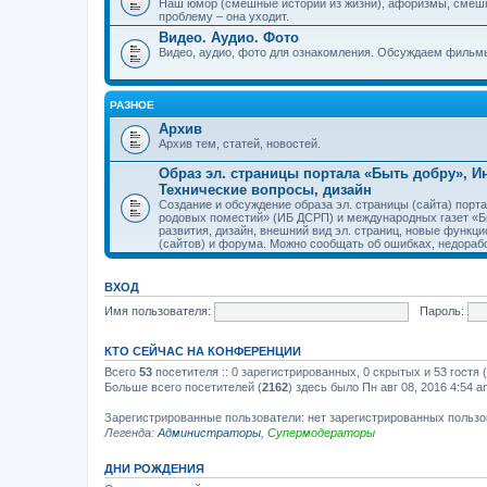
Наш юмор (смешные истории из жизни), афоризмы, смеш
проблему – она уходит.
Видео. Аудио. Фото
Видео, аудио, фото для ознакомления. Обсуждаем фильмы
РАЗНОЕ
Архив
Архив тем, статей, новостей.
Образ эл. страницы портала «Быть добру», 
Технические вопросы, дизайн
Создание и обсуждение образа эл. страницы (сайта) пор
родовых поместий» (ИБ ДСРП) и международных газет «Бы
развития, дизайн, внешний вид эл. страниц, новые функци
(сайтов) и форума. Можно сообщать об ошибках, недорабо
ВХОД
Имя пользователя:
Пароль:
КТО СЕЙЧАС НА КОНФЕРЕНЦИИ
Всего
53
посетителя :: 0 зарегистрированных, 0 скрытых и 53 гостя
Больше всего посетителей (
2162
) здесь было Пн авг 08, 2016 4:54 a
Зарегистрированные пользователи: нет зарегистрированных польз
Легенда:
Администраторы
,
Супермодераторы
ДНИ РОЖДЕНИЯ