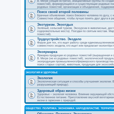
В. Мегре (общие встречи), инициативные группы по созда
поместий), формирующиеся и существующие родовые пос
родовых поместий; организации и объединения, поддерж
Поиск своей второй половины
Брачные объявления: поиск близкого человека по духу, с
Совместное общение, чтобы лучше понять друг друга в ра
Экотуризм. Экоотдых
Зелёный, сельский туризм. Экскурсии в живописные, дос
оздоровительные места). Поездки по святым местам. Ма
поместий).
Трудоустройство. Экодело
Форум для тех, кто ищет работу среди единомышленников
совместного экодела; кто ищет или предлагает волонтёрс
Экоярмарка
Ярмарка продукции из родовых поместий (выращенная и с
В. Мегре (не из родовых поместий); экологической проду
экопродукции промышленного/фермерского производства и
поиск старых сортов), животным, продукции для экохозяй
ЭКОЛОГИЯ И ЗДОРОВЬЕ
Экология
Экологическая ситуация и способы улучшения экологии. В
разрушающий природу).
Здоровый образ жизни
Здоровье – экология человека. Влияние окружающей обст
Естественное питание. Приготовление вкусной вегетариан
жизни в гармонии с природой.
ОБЩЕСТВО. ПОЛИТИКА. ЭКОНОМИКА. НАРОДОВЛАСТИЕ. ТЕРРИТ
Общество. Политика. Экономика