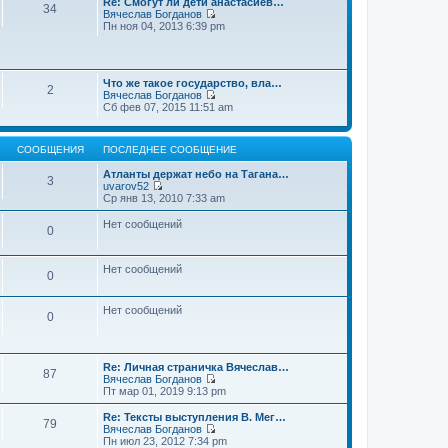
Re: Смогут ли дети анастасиев…
с
и
е
34
о
Вячеслав Богданов
л
к
н
о
П
Пн ноя 04, 2013 6:39 pm
е
п
и
б
е
д
о
ю
щ
р
н
с
е
е
е
л
н
й
м
е
и
Что же такое государство, вла…
т
у
2
д
ю
Вячеслав Богданов
и
с
н
П
Сб фев 07, 2015 11:51 am
к
о
е
е
п
о
м
р
о
б
у
е
с
щ
с
СООБЩЕНИЯ
ПОСЛЕДНЕЕ СООБЩЕНИЕ
й
л
е
о
т
е
н
о
Атланты держат небо на Тагана…
и
3
д
и
б
uvarov52
к
н
ю
П
щ
Ср янв 13, 2010 7:33 am
п
е
е
е
о
м
р
н
Нет сообщений
с
у
0
е
и
л
с
й
ю
е
о
т
д
о
и
Нет сообщений
н
0
б
к
е
щ
п
м
е
о
у
Нет сообщений
н
0
с
с
и
л
о
ю
е
о
д
б
н
Re: Личная страничка Вячеслав…
щ
87
е
Вячеслав Богданов
е
м
П
Пт мар 01, 2019 9:13 pm
н
у
е
и
с
р
Re: Тексты выступления В. Мег…
ю
79
о
е
Вячеслав Богданов
о
й
П
Пн июл 23, 2012 7:34 pm
б