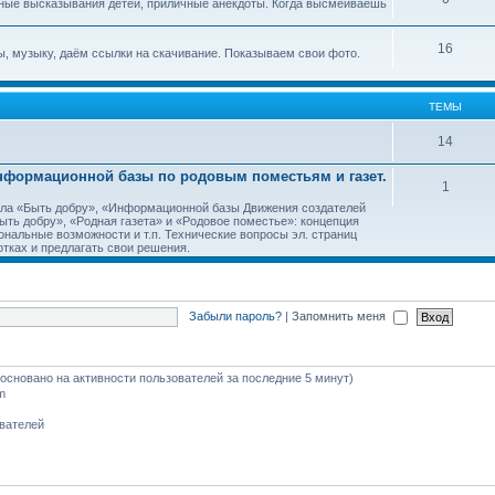
ные высказывания детей, приличные анекдоты. Когда высмеиваешь
16
, музыку, даём ссылки на скачивание. Показываем свои фото.
ТЕМЫ
14
Информационной базы по родовым поместьям и газет.
1
тала «Быть добру», «Информационной базы Движения создателей
ть добру», «Родная газета» и «Родовое поместье»: концепция
ональные возможности и т.п. Технические вопросы эл. страниц
тках и предлагать свои решения.
Забыли пароль?
|
Запомнить меня
 (основано на активности пользователей за последние 5 минут)
m
ователей