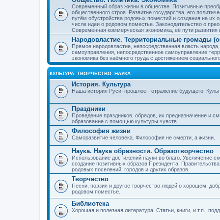
Современный образ жизни в обществе. Позитивные преобр
общественного строя. Развитие государства, его политиче
путём обустройства родовых поместий и создания на их о
числе идеи о родовом поместье. Законодательство о прео
Современная коммерческая экономика, её пути развития 
Народовластие. Территориальные громады (о
Прямое народовластие, непосредственная власть народа,
самоуправления, непосредственное самоуправление терр
экономика без наёмного труда с достижением социальног
КУЛЬТУРА. ТВОРЧЕСТВО. НАУКА
История. Культура
Наша история Руси: прошлое - отражение будущего. Куль
Праздники
Проведение праздников, обрядов, их предназначение и см
образование с помощью культуры чувств
Философия жизни
Саморазвитие человека. Философия не смерти, а жизни.
Наука. Наука образности. Образотворчество
Использование достижений науки во благо. Увеличение с
создание позитивных образов Президента, Правительства,
родовых поселений, городов и других образов.
Творчество
Песни, поэзия и другое творчество людей о хорошем, добр
родовом поместье.
Библиотека
Хорошая и полезная литература. Статьи, книги, и т.п., п