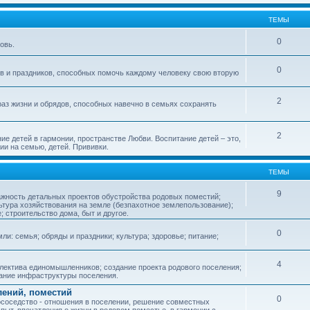
ТЕМЫ
0
овь.
0
ов и праздников, способных помочь каждому человеку свою вторую
2
аз жизни и обрядов, способных навечно в семьях сохранять
2
ие детей в гармонии, пространстве Любви. Воспитание детей – это,
ии на семью, детей. Прививки.
ТЕМЫ
9
ажность детальных проектов обустройства родовых поместий;
ьтура хозяйствования на земле (безпахотное землепользование);
е; строительство дома, быт и другое.
0
ли: семья; обряды и праздники; культура; здоровье; питание;
4
лектива единомышленников; создание проекта родового поселения;
дание инфраструктуры поселения.
лений, поместий
0
соседство - отношения в поселении, решение совместных
пыт, впечатления о жизни в родовом поместье, в гармонии с