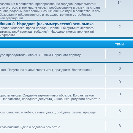
14
азования в обществе: преобразование городов, социального и
ского строя, в том числе через преобразование и развитие страны
снове родовых поселений. Возникновение идей в обществе, в том
бразовании общественного и государственного устройства.
или деградации.
бщины). Народная (некоммерческая) экономика
2
 права человека, права народа. Первичный субъект местного
иториальной громады (общины). Народная (некоммерческая)
о эффекта
ТЕМЫ
2
тура прародителей своих. Ошибка Образного периода.
0
ысл. Получение знаний через игры, праздники. Воспитание и
0
0
корости мысли. Создание гармоничных образов. Коллективное
 Парламента, народного депутата, чиновника, родового поместья,
5
ом, светлом, о любви, семье, детях, о Родине, земле, природе,
8
оддерживающие идею о родовом поместье.