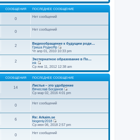
т
е
щ
и
р
е
к
е
СООБЩЕНИЯ
ПОСЛЕДНЕЕ СООБЩЕНИЕ
н
п
й
и
о
т
Нет сообщений
0
ю
с
и
л
к
е
п
Нет сообщений
д
о
0
н
с
е
л
м
е
Видеообращение к будущим роди…
2
у
д
Гриша РодноЯр
с
н
П
Чт апр 01, 2010 10:33 pm
о
е
е
о
м
р
Экстернатное образование в По…
б
2
у
е
ink
щ
с
й
П
Ср янв 11, 2012 12:38 am
е
о
т
е
н
о
и
р
и
б
к
е
СООБЩЕНИЯ
ПОСЛЕДНЕЕ СООБЩЕНИЕ
ю
щ
п
й
е
о
т
Листья – это удобрение
14
н
с
и
Вячеслав Богданов
и
л
к
П
Ср мар 02, 2016 4:01 pm
ю
е
п
е
д
о
р
н
Нет сообщений
с
е
0
е
л
й
м
е
т
у
д
и
Re: Arkaim.se
с
н
к
6
biogeniy2018
о
е
п
П
Ср июн 06, 2018 2:57 pm
о
м
о
е
б
у
с
р
Нет сообщений
щ
с
л
0
е
е
о
е
й