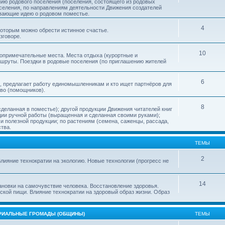
нию родового поселения (поселения, состоящего из родовых
еления, по направлениям деятельности Движения создателей
ивающие идею о родовом поместье.
4
 которым можно обрести истинное счастье.
зговоре.
10
топримечательные места. Места отдыха (курортные и
ршруты. Поездки в родовые поселения (по приглашению жителей
6
, предлагает работу единомышленникам и кто ищет партнёров для
тво (помощников).
8
деланная в поместье); другой продукции Движения читателей книг
кции ручной работы (выращенная и сделанная своими руками);
 полезной продукции; по растениям (семена, саженцы, рассада,
ства.
ТЕМЫ
2
лияние технократии на экологию. Новые технологии (прогресс не
14
ановки на самочувствие человека. Восстановление здоровья.
ской пищи. Влияние технократии на здоровый образ жизни. Образ
ОРИАЛЬНЫЕ ГРОМАДЫ (ОБЩИНЫ)
ТЕМЫ