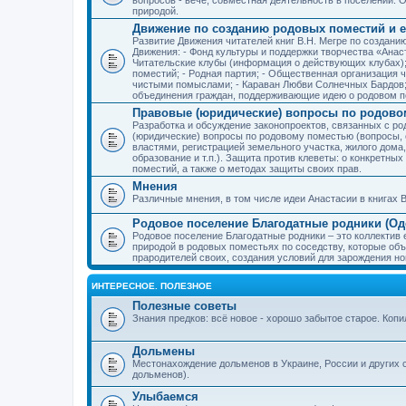
природой.
Движение по созданию родовых поместий и е
Развитие Движения читателей книг В.Н. Мегре по создан
Движения: - Фонд культуры и поддержки творчества «Анас
Читательские клубы (информация о действующих клубах)
поместий; - Родная партия; - Общественная организация 
чистыми помыслами; - Караван Любви Солнечных Бардов; 
объединения граждан, поддерживающие идею о родовом п
Правовые (юридические) вопросы по родово
Разработка и обсуждение законопроектов, связанных с 
(юридические) вопросы по родовому поместью (вопросы,
властями, регистрацией земельного участка, жилого дома
образование и т.п.). Защита против клеветы: о конкретн
поместий, а также о методах защиты своих прав.
Мнения
Различные мнения, в том числе идеи Анастасии в книгах В
Родовое поселение Благодатные родники (Оде
Родовое поселение Благодатные родники – это коллектив
природой в родовых поместьях по соседству, которые об
прародителей своих, создания условий для зарождения н
ИНТЕРЕСНОЕ. ПОЛЕЗНОЕ
Полезные советы
Знания предков: всё новое - хорошо забытое старое. Коп
Дольмены
Местонахождение дольменов в Украине, России и других 
дольменов).
Улыбаемся