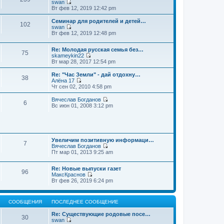
swan
П
Вт фев 12, 2019 12:42 pm
е
р
Семинар для родителей и детей…
102
е
swan
й
П
Вт фев 12, 2019 12:48 pm
т
е
и
р
к
Re: Молодая русская семья без…
е
75
п
skameykin22
й
П
о
Вт мар 28, 2017 12:54 pm
т
е
с
и
р
л
к
Re: "Час Земли" - дай отдохну…
38
е
е
п
Алёна 17
й
д
П
о
Чт сен 02, 2010 4:58 pm
т
н
е
с
и
е
р
л
Вячеслав Богданов
6
к
м
е
е
П
Вс июн 01, 2008 3:12 pm
п
у
й
д
е
о
с
т
н
р
с
о
и
е
е
л
о
к
м
й
е
б
п
у
т
д
щ
о
Увеличим позитивную информаци…
с
и
7
н
е
с
Вячеслав Богданов
о
к
е
н
П
л
Пт мар 01, 2013 9:25 am
о
п
м
и
е
е
б
о
у
ю
р
д
щ
с
Re: Новые выпуски газет
с
е
н
е
л
96
МаксКраснов
о
й
е
н
е
П
Вт фев 26, 2019 6:24 pm
о
т
м
и
д
е
б
и
у
ю
н
р
щ
к
с
е
е
е
п
о
м
СООБЩЕНИЯ
ПОСЛЕДНЕЕ СООБЩЕНИЕ
й
н
о
о
у
т
и
с
б
с
Re: Существующие родовые посе…
и
ю
30
л
щ
о
swan
к
е
е