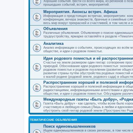
Хорошие события. Вести со всего мира, из регионов о по
прошедших событий, встреч, мероприятий.
Мероприятия. Анонсы встреч. Афиша
Информация о предстоящих встречах, мероприятиях: конце
конференции, вечера знакомств, брачные и семейные слёт
весь мир вокруг прекрасней и счастливей, в том числе и 
Объявления
Различные объявления. Объявления о поиске единомышлен
трудоустройству, ярмарке оставляйте в разделе «Темати
Аналитика
Анализ информации о событиях, происходящих во всём мир
обществе, и идеи о родовом поместье.
Идея родового поместья и её распространени
Счастье на земле размером один гектар: сотворение прос
природой. Обоснование идеи родового поместья: экономич
родовом поместье и родовом поселении (развитие обществ
развитие страны путём обустройства родовых поместий и
о малой родине (родовой земле, родового сада) в обществ
Распространение хорошей и полезной информ
Распространение хорошей и полезной информации в общес
радиостанциями, информационными агентствами и други
обществе, и идеи о родовом поместье. Обсуждаем разли
Международные газеты «Быть добру», «Родна
Газета «Быть добру» - как сделать, чтобы всем было хорош
счастливую и любящую семью (Лишь в любви и вдохновень
обустроить свой гектар родовой земли (Пространство Роди
ТЕМАТИЧЕСКИЕ ОБЪЯВЛЕНИЯ
Поиск единомышленников
Ищем единомышленников в своих регионах, в том числе п