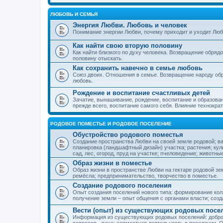
ЛЮБОВЬ И СЕМЬЯ
Энергия Любви. Любовь и человек
Понимание энергии Любви, почему приходит и уходит Люб
Как найти свою вторую половину
Как найти близкого по духу человека. Возвращение обряд
половину отыскать.
Как сохранить навечно в семье любовь
Союз двоих. Отношения в семье. Возвращение народу обр
любовь.
Рождение и воспитание счастливых детей
Зачатие, вынашивание, рождение, воспитание и образован
прежде всего, воспитание самого себя. Влияние технократ
РОДОВОЕ ПОМЕСТЬЕ И РОДОВОЕ ПОСЕЛЕНИЕ
Обустройство родового поместья
Создание пространства Любви на своей земле родовой; в
планировка (ландшафтный дизайн) участка; растения; кул
сад, лес, огород, пруд на участке; пчеловедение; животны
Образ жизни в поместье
Образ жизни в пространстве Любви на гектаре родовой зем
ремёсла; предпринимательство, творчество в поместье.
Создание родового поселения
Опыт создания поселений нового типа: формирование кол
получение земли – опыт общения с органами власти; соз
Вести (опыт) из существующих родовых посе
Информация из существующих родовых поселений: добро
вопросов - вече; совместная деятельность в поселении. О