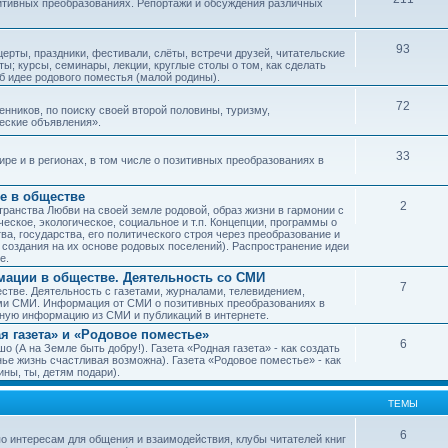
зитивных преобразованиях. Репортажи и обсуждения различных
93
рты, праздники, фестивали, слёты, встречи друзей, читательские
ы; курсы, семинары, лекции, круглые столы о том, как сделать
об идее родового поместья (малой родины).
72
ников, по поиску своей второй половины, туризму,
ческие объявления».
33
е и в регионах, в том числе о позитивных преобразованиях в
е в обществе
2
транства Любви на своей земле родовой, образ жизни в гармонии с
еское, экологическое, социальное и т.п. Концепции, программы о
а, государства, его политического строя через преобразование и
 создания на их основе родовых поселений). Распространение идеи
е.
ации в обществе. Деятельность со СМИ
7
тве. Деятельность с газетами, журналами, телевидением,
ми СМИ. Информация от СМИ о позитивных преобразованиях в
чную информацию из СМИ и публикаций в интернете.
я газета» и «Родовое поместье»
6
о (А на Земле быть добру!). Газета «Родная газета» - как создать
е жизнь счастливая возможна). Газета «Родовое поместье» - как
ны, ты, детям подари).
ТЕМЫ
6
о интересам для общения и взаимодействия, клубы читателей книг