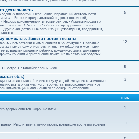
го деятельность
5
ию родовых поместий. Освещение направлений деятельности
тасия»; - Встречи представителей родовых поселений; -
; - Информационно-аналитические центры; - Академия родовых
читателей книг В. Мегре; - Сообщество предпринимателей с
- Другие общественные организации, учреждения, предприятия,
оместье.
му поместью. Защита против клеветы
12
родовыми поместьями и изменениями в Конституцию. Правовые
 связанные с получением земли, опытом общения с местными
, регистрацией рождения ребёнка, рождённого дома, домашнее
ых фактах гонения и притеснения Движения по созданию родовых
9
. Н. Мегре. Оставляйте свои мысли.
сская обл.)
3
 единомышленников, близких по духу людей, живущих в гармонии с
ъединились для совместного творчества, возрождения культуры
овой цивилизации и дальнейшего её совершенствования.
ТЕМЫ
1
илка добрых советов. Хорошие идеи.
11
странах. Мысли, впечатления людей, возникшие после посещения
0