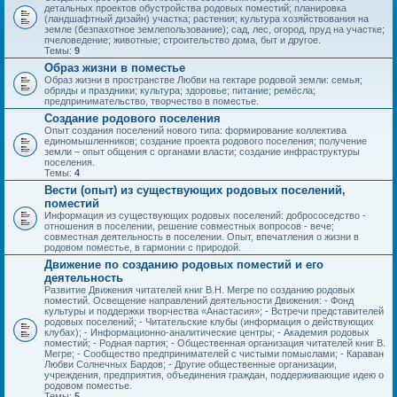
детальных проектов обустройства родовых поместий; планировка
(ландшафтный дизайн) участка; растения; культура хозяйствования на
земле (безпахотное землепользование); сад, лес, огород, пруд на участке;
пчеловедение; животные; строительство дома, быт и другое.
Темы:
9
Образ жизни в поместье
Образ жизни в пространстве Любви на гектаре родовой земли: семья;
обряды и праздники; культура; здоровье; питание; ремёсла;
предпринимательство, творчество в поместье.
Создание родового поселения
Опыт создания поселений нового типа: формирование коллектива
единомышленников; создание проекта родового поселения; получение
земли – опыт общения с органами власти; создание инфраструктуры
поселения.
Темы:
4
Вести (опыт) из существующих родовых поселений,
поместий
Информация из существующих родовых поселений: добрососедство -
отношения в поселении, решение совместных вопросов - вече;
совместная деятельность в поселении. Опыт, впечатления о жизни в
родовом поместье, в гармонии с природой.
Движение по созданию родовых поместий и его
деятельность
Развитие Движения читателей книг В.Н. Мегре по созданию родовых
поместий. Освещение направлений деятельности Движения: - Фонд
культуры и поддержки творчества «Анастасия»; - Встречи представителей
родовых поселений; - Читательские клубы (информация о действующих
клубах); - Информационно-аналитические центры; - Академия родовых
поместий; - Родная партия; - Общественная организация читателей книг В.
Мегре; - Сообщество предпринимателей с чистыми помыслами; - Караван
Любви Солнечных Бардов; - Другие общественные организации,
учреждения, предприятия, объединения граждан, поддерживающие идею о
родовом поместье.
Темы:
5