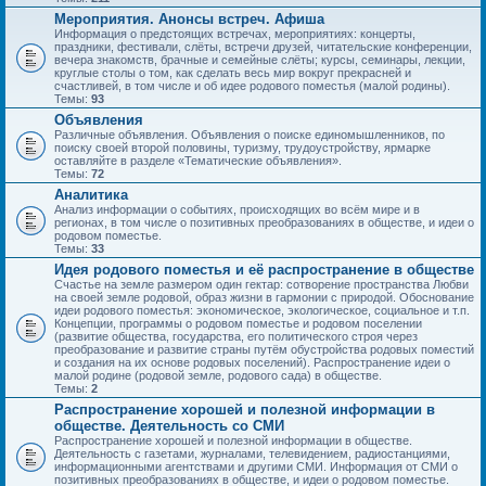
Мероприятия. Анонсы встреч. Афиша
Информация о предстоящих встречах, мероприятиях: концерты,
праздники, фестивали, слёты, встречи друзей, читательские конференции,
вечера знакомств, брачные и семейные слёты; курсы, семинары, лекции,
круглые столы о том, как сделать весь мир вокруг прекрасней и
счастливей, в том числе и об идее родового поместья (малой родины).
Темы:
93
Объявления
Различные объявления. Объявления о поиске единомышленников, по
поиску своей второй половины, туризму, трудоустройству, ярмарке
оставляйте в разделе «Тематические объявления».
Темы:
72
Аналитика
Анализ информации о событиях, происходящих во всём мире и в
регионах, в том числе о позитивных преобразованиях в обществе, и идеи о
родовом поместье.
Темы:
33
Идея родового поместья и её распространение в обществе
Счастье на земле размером один гектар: сотворение пространства Любви
на своей земле родовой, образ жизни в гармонии с природой. Обоснование
идеи родового поместья: экономическое, экологическое, социальное и т.п.
Концепции, программы о родовом поместье и родовом поселении
(развитие общества, государства, его политического строя через
преобразование и развитие страны путём обустройства родовых поместий
и создания на их основе родовых поселений). Распространение идеи о
малой родине (родовой земле, родового сада) в обществе.
Темы:
2
Распространение хорошей и полезной информации в
обществе. Деятельность со СМИ
Распространение хорошей и полезной информации в обществе.
Деятельность с газетами, журналами, телевидением, радиостанциями,
информационными агентствами и другими СМИ. Информация от СМИ о
позитивных преобразованиях в обществе, и идеи о родовом поместье.