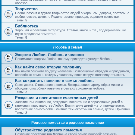
образов.
Творчество
Песни, поэзия и другое творчество людей о хорошем, добром, светлом, о
любви, семье, детях, о Родине, земле, природе, родовом поместье.
Темы:
5
Библиотека
Хорошая и полезная литература. Статьи, книги, и т.п., поддерживающие
идею о родовом поместье.
Темы:
8
Любовь и семья
Энергия Любви. Любовь и человек
Понимание энергии Любви, почему приходит и уходит Любовь.
Как найти свою вторую половину
Как найти близкого по духу человека. Возвращение обрядов и праздников,
способных помочь каждому человеку свою вторую половину отыскать.
Как сохранить навечно в семье любовь
Союз двоих. Отношения в семье. Возвращение народу образ жизни и
обрядов, способных навечно в семьях сохранять любовь.
Темы:
2
Рождение и воспитание счастливых детей
Зачатие, вынашивание, рождение, воспитание и образование детей в
гармонии, пространстве Любви. Воспитание детей – это, прежде всего,
воспитание самого себя. Влияние технократии на семью, детей. Прививки.
Темы:
2
Родовое поместье и родовое поселение
Обустройство родового поместья
Создание пространства Любви на своей земле родовой; важность