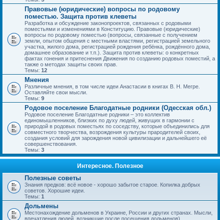
Правовые (юридические) вопросы по родовому
поместью. Защита против клеветы
Разработка и обсуждение законопроектов, связанных с родовыми
поместьями и изменениями в Конституцию. Правовые (юридические)
вопросы по родовому поместью (вопросы, связанные с получением
земли, опытом общения с местными властями, регистрацией земельного
участка, жилого дома, регистрацией рождения ребёнка, рождённого дома,
домашнее образование и т.п.). Защита против клеветы: о конкретных
фактах гонения и притеснения Движения по созданию родовых поместий, а
также о методах защиты своих прав.
Темы:
12
Мнения
Различные мнения, в том числе идеи Анастасии в книгах В. Н. Мегре.
Оставляйте свои мысли.
Темы:
9
Родовое поселение Благодатные родники (Одесская обл.)
Родовое поселение Благодатные родники – это коллектив
единомышленников, близких по духу людей, живущих в гармонии с
природой в родовых поместьях по соседству, которые объединились для
совместного творчества, возрождения культуры прародителей своих,
создания условий для зарождения новой цивилизации и дальнейшего её
совершенствования.
Темы:
3
Интересное. Полезное
Полезные советы
Знания предков: всё новое - хорошо забытое старое. Копилка добрых
советов. Хорошие идеи.
Темы:
1
Дольмены
Местонахождение дольменов в Украине, России и других странах. Мысли,
впечатления людей, возникшие после посещения дольменов).