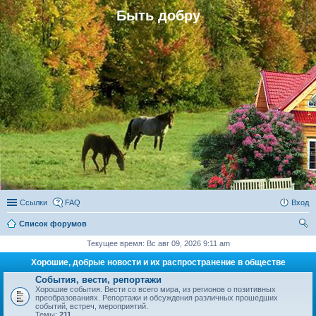
Быть добру
Ссылки
FAQ
Вход
Список форумов
ои
Текущее время: Вс авг 09, 2026 9:11 am
ск
Хорошие, добрые новости и их распространение в обществе
События, вести, репортажи
Хорошие события. Вести со всего мира, из регионов о позитивных
преобразованиях. Репортажи и обсуждения различных прошедших
событий, встреч, мероприятий.
Темы:
211