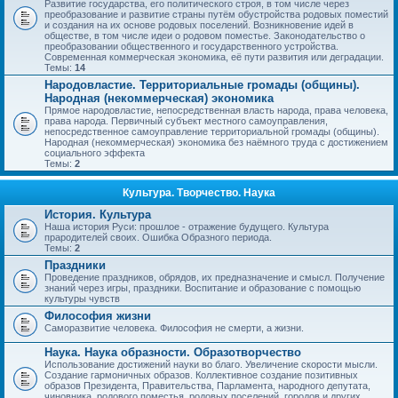
Развитие государства, его политического строя, в том числе через
преобразование и развитие страны путём обустройства родовых поместий
и создания на их основе родовых поселений. Возникновение идей в
обществе, в том числе идеи о родовом поместье. Законодательство о
преобразовании общественного и государственного устройства.
Современная коммерческая экономика, её пути развития или деградации.
Темы:
14
Народовластие. Территориальные громады (общины).
Народная (некоммерческая) экономика
Прямое народовластие, непосредственная власть народа, права человека,
права народа. Первичный субъект местного самоуправления,
непосредственное самоуправление территориальной громады (общины).
Народная (некоммерческая) экономика без наёмного труда с достижением
социального эффекта
Темы:
2
Культура. Творчество. Наука
История. Культура
Наша история Руси: прошлое - отражение будущего. Культура
прародителей своих. Ошибка Образного периода.
Темы:
2
Праздники
Проведение праздников, обрядов, их предназначение и смысл. Получение
знаний через игры, праздники. Воспитание и образование с помощью
культуры чувств
Философия жизни
Саморазвитие человека. Философия не смерти, а жизни.
Наука. Наука образности. Образотворчество
Использование достижений науки во благо. Увеличение скорости мысли.
Создание гармоничных образов. Коллективное создание позитивных
образов Президента, Правительства, Парламента, народного депутата,
чиновника, родового поместья, родовых поселений, городов и других