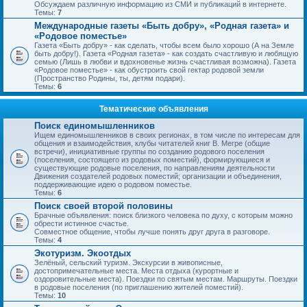
Обсуждаем различную информацию из СМИ и публикаций в интернете.
Темы:
7
Международные газеты «Быть добру», «Родная газета» и
«Родовое поместье»
Газета «Быть добру» - как сделать, чтобы всем было хорошо (А на Земле
быть добру!). Газета «Родная газета» - как создать счастливую и любящую
семью (Лишь в любви и вдохновенье жизнь счастливая возможна). Газета
«Родовое поместье» - как обустроить свой гектар родовой земли
(Пространство Родины, ты, детям подари).
Темы:
6
Тематические объявления
Поиск единомышленников
Ищем единомышленников в своих регионах, в том числе по интересам для
общения и взаимодействия, клубы читателей книг В. Мегре (общие
встречи), инициативные группы по созданию родового поселения
(поселения, состоящего из родовых поместий), формирующиеся и
существующие родовые поселения, по направлениям деятельности
Движения создателей родовых поместий; организации и объединения,
поддерживающие идею о родовом поместье.
Темы:
6
Поиск своей второй половины
Брачные объявления: поиск близкого человека по духу, с которым можно
обрести истинное счастье.
Совместное общение, чтобы лучше понять друг друга в разговоре.
Темы:
4
Экотуризм. Экоотдых
Зелёный, сельский туризм. Экскурсии в живописные,
достопримечательные места. Места отдыха (курортные и
оздоровительные места). Поездки по святым местам. Маршруты. Поездки
в родовые поселения (по приглашению жителей поместий).
Темы:
10