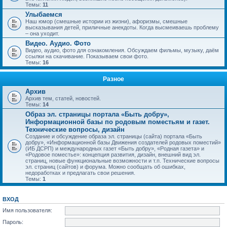
Темы:
11
Улыбаемся
Наш юмор (смешные истории из жизни), афоризмы, смешные
высказывания детей, приличные анекдоты. Когда высмеиваешь проблему
– она уходит.
Видео. Аудио. Фото
Видео, аудио, фото для ознакомления. Обсуждаем фильмы, музыку, даём
ссылки на скачивание. Показываем свои фото.
Темы:
16
Разное
Архив
Архив тем, статей, новостей.
Темы:
14
Образ эл. страницы портала «Быть добру»,
Информационной базы по родовым поместьям и газет.
Технические вопросы, дизайн
Создание и обсуждение образа эл. страницы (сайта) портала «Быть
добру», «Информационной базы Движения создателей родовых поместий»
(ИБ ДСРП) и международных газет «Быть добру», «Родная газета» и
«Родовое поместье»: концепция развития, дизайн, внешний вид эл.
страниц, новые функциональные возможности и т.п. Технические вопросы
эл. страниц (сайтов) и форума. Можно сообщать об ошибках,
недоработках и предлагать свои решения.
Темы:
1
ВХОД
Имя пользователя:
Пароль: