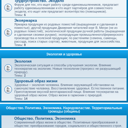
Трудоустройство. Экодело
Форум для тех, кто ищет работу среди единомышленников, предлагает
работу единомышленникам и кто ищет партнёров для совместного
экодела; кто ищет или предлагает волонтёрство (помощников).
Темы:
6
Экоярмарка
Ярмарка продукции из родовых поместий (выращенная и сделанная в
поместье); другой продукции Движения читателей книг В. Мегре (не из
родовых поместий); экологической продукции ручной работы (выращенная
и сделанная своими руками); экопродукции промышленного/фермерского
производства и полезной продукции; по растениям (семена, саженцы,
рассада, поиск старых сортов), животным, продукции для экохозяйства.
Темы:
8
Экология и здоровье
Экология
Экологическая ситуация и способы улучшения экологии. Влияние
технократии на экологию. Новые технологии (прогресс не разрушающий
природу).
Темы:
2
Здоровый образ жизни
Здоровье – экология человека. Влияние окружающей обстановки на
самочувствие человека. Восстановление здоровья. Естественное питание.
Приготовление вкусной вегетарианской пищи. Влияние технократии на
здоровый образ жизни. Образ жизни в гармонии с природой.
Темы:
14
Общество. Политика. Экономика. Народовластие. Территориальные
громады (общины)
Общество. Политика. Экономика
Современный образ жизни в обществе. Позитивные преобразования в
обществе: преобразование городов, социального и общественного строя.