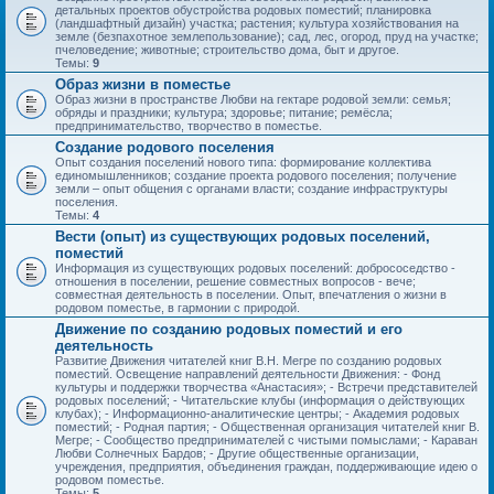
детальных проектов обустройства родовых поместий; планировка
(ландшафтный дизайн) участка; растения; культура хозяйствования на
земле (безпахотное землепользование); сад, лес, огород, пруд на участке;
пчеловедение; животные; строительство дома, быт и другое.
Темы:
9
Образ жизни в поместье
Образ жизни в пространстве Любви на гектаре родовой земли: семья;
обряды и праздники; культура; здоровье; питание; ремёсла;
предпринимательство, творчество в поместье.
Создание родового поселения
Опыт создания поселений нового типа: формирование коллектива
единомышленников; создание проекта родового поселения; получение
земли – опыт общения с органами власти; создание инфраструктуры
поселения.
Темы:
4
Вести (опыт) из существующих родовых поселений,
поместий
Информация из существующих родовых поселений: добрососедство -
отношения в поселении, решение совместных вопросов - вече;
совместная деятельность в поселении. Опыт, впечатления о жизни в
родовом поместье, в гармонии с природой.
Движение по созданию родовых поместий и его
деятельность
Развитие Движения читателей книг В.Н. Мегре по созданию родовых
поместий. Освещение направлений деятельности Движения: - Фонд
культуры и поддержки творчества «Анастасия»; - Встречи представителей
родовых поселений; - Читательские клубы (информация о действующих
клубах); - Информационно-аналитические центры; - Академия родовых
поместий; - Родная партия; - Общественная организация читателей книг В.
Мегре; - Сообщество предпринимателей с чистыми помыслами; - Караван
Любви Солнечных Бардов; - Другие общественные организации,
учреждения, предприятия, объединения граждан, поддерживающие идею о
родовом поместье.
Темы:
5