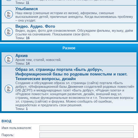
Темы:
11
Улыбаемся
Наш юмор (смешные истории из жизни), афоризмы, смешные
высказывания детей, приличные анекдоты. Когда высмеиваешь проблему
– она уходит.
Видео. Аудио. Фото
Видео, аудио, фото для ознакомления. Обсуждаем фильмы, музыку, даём
ссылки на скачивание. Показываем свои фото.
Темы:
16
Разное
Архив
Архив тем, статей, новостей.
Темы:
14
Образ эл. страницы портала «Быть добру»,
Информационной базы по родовым поместьям и газет.
Технические вопросы, дизайн
Создание и обсуждение образа эл. страницы (сайта) портала «Быть
добру», «Информационной базы Движения создателей родовых поместий»
(ИБ ДСРП) и международных газет «Быть добру», «Родная газета» и
«Родовое поместье»: концепция развития, дизайн, внешний вид эл.
страниц, новые функциональные возможности и т.п. Технические вопросы
эл. страниц (сайтов) и форума. Можно сообщать об ошибках,
недоработках и предлагать свои решения.
Темы:
1
ВХОД
Имя пользователя:
Пароль: