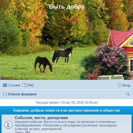
Быть добру
Ссылки
FAQ
Вход
Список форумов
ои
Текущее время: Сб авг 08, 2026 10:45 pm
ск
Хорошие, добрые новости и их распространение в обществе
События, вести, репортажи
Хорошие события. Вести со всего мира, из регионов о позитивных
преобразованиях. Репортажи и обсуждения различных прошедших
событий, встреч, мероприятий.
Темы:
211