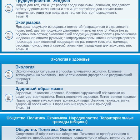
Трудоустройство. Экодело
Форум для тех, кто ищет работу среди единомышленников, предлагает
работу единомышленникам и кто ищет партнёров для совместного
экодела; кто ищет или предлагает волонтёрство (помощников).
Темы:
6
Экоярмарка
Ярмарка продукции из родовых поместий (выращенная и сделанная в
поместье); другой продукции Движения читателей книг В. Мегре (не из
родовых поместий); экологической продукции ручной работы (выращенная
и сделанная своими руками); экопродукции промышленного/фермерского
производства и полезной продукции; по растениям (семена, саженцы,
рассада, поиск старых сортов), животным, продукции для экохозяйства.
Темы:
8
Экология и здоровье
Экология
Экологическая ситуация и способы улучшения экологии. Влияние
технократии на экологию. Новые технологии (прогресс не разрушающий
природу).
Темы:
2
Здоровый образ жизни
Здоровье – экология человека. Влияние окружающей обстановки на
самочувствие человека. Восстановление здоровья. Естественное питание.
Приготовление вкусной вегетарианской пищи. Влияние технократии на
здоровый образ жизни. Образ жизни в гармонии с природой.
Темы:
14
Общество. Политика. Экономика. Народовластие. Территориальные
громады (общины)
Общество. Политика. Экономика
Современный образ жизни в обществе. Позитивные преобразования в
обществе: преобразование городов, социального и общественного строя.