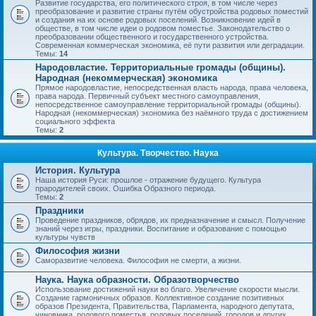
Развитие государства, его политического строя, в том числе через
преобразование и развитие страны путём обустройства родовых поместий
и создания на их основе родовых поселений. Возникновение идей в
обществе, в том числе идеи о родовом поместье. Законодательство о
преобразовании общественного и государственного устройства.
Современная коммерческая экономика, её пути развития или деградации.
Темы:
14
Народовластие. Территориальные громады (общины).
Народная (некоммерческая) экономика
Прямое народовластие, непосредственная власть народа, права человека,
права народа. Первичный субъект местного самоуправления,
непосредственное самоуправление территориальной громады (общины).
Народная (некоммерческая) экономика без наёмного труда с достижением
социального эффекта
Темы:
2
Культура. Творчество. Наука
История. Культура
Наша история Руси: прошлое - отражение будущего. Культура
прародителей своих. Ошибка Образного периода.
Темы:
2
Праздники
Проведение праздников, обрядов, их предназначение и смысл. Получение
знаний через игры, праздники. Воспитание и образование с помощью
культуры чувств
Философия жизни
Саморазвитие человека. Философия не смерти, а жизни.
Наука. Наука образности. Образотворчество
Использование достижений науки во благо. Увеличение скорости мысли.
Создание гармоничных образов. Коллективное создание позитивных
образов Президента, Правительства, Парламента, народного депутата,
чиновника, родового поместья, родовых поселений, городов и других