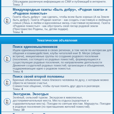
Обсуждаем различную информацию из СМИ и публикаций в интернете.
Темы:
7
Международные газеты «Быть добру», «Родная газета» и
«Родовое поместье»
Газета «Быть добру» - как сделать, чтобы всем было хорошо (А на Земле
быть добру!). Газета «Родная газета» - как создать счастливую и любящую
семью (Лишь в любви и вдохновенье жизнь счастливая возможна). Газета
«Родовое поместье» - как обустроить свой гектар родовой земли
(Пространство Родины, ты, детям подари).
Темы:
6
Тематические объявления
Поиск единомышленников
Ищем единомышленников в своих регионах, в том числе по интересам для
общения и взаимодействия, клубы читателей книг В. Мегре (общие
встречи), инициативные группы по созданию родового поселения
(поселения, состоящего из родовых поместий), формирующиеся и
существующие родовые поселения, по направлениям деятельности
Движения создателей родовых поместий; организации и объединения,
поддерживающие идею о родовом поместье.
Темы:
6
Поиск своей второй половины
Брачные объявления: поиск близкого человека по духу, с которым можно
обрести истинное счастье.
Совместное общение, чтобы лучше понять друг друга в разговоре.
Темы:
4
Экотуризм. Экоотдых
Зелёный, сельский туризм. Экскурсии в живописные,
достопримечательные места. Места отдыха (курортные и
оздоровительные места). Поездки по святым местам. Маршруты. Поездки
в родовые поселения (по приглашению жителей поместий).
Темы:
10