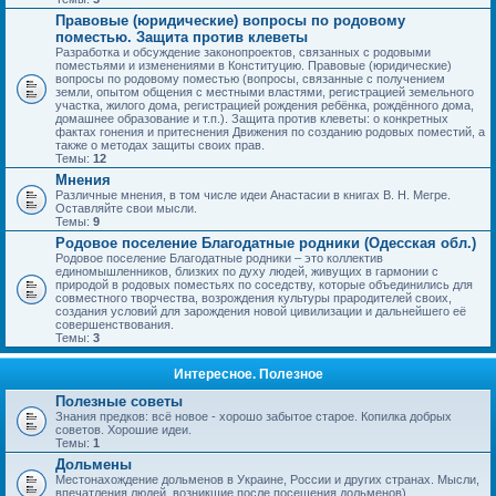
Правовые (юридические) вопросы по родовому
поместью. Защита против клеветы
Разработка и обсуждение законопроектов, связанных с родовыми
поместьями и изменениями в Конституцию. Правовые (юридические)
вопросы по родовому поместью (вопросы, связанные с получением
земли, опытом общения с местными властями, регистрацией земельного
участка, жилого дома, регистрацией рождения ребёнка, рождённого дома,
домашнее образование и т.п.). Защита против клеветы: о конкретных
фактах гонения и притеснения Движения по созданию родовых поместий, а
также о методах защиты своих прав.
Темы:
12
Мнения
Различные мнения, в том числе идеи Анастасии в книгах В. Н. Мегре.
Оставляйте свои мысли.
Темы:
9
Родовое поселение Благодатные родники (Одесская обл.)
Родовое поселение Благодатные родники – это коллектив
единомышленников, близких по духу людей, живущих в гармонии с
природой в родовых поместьях по соседству, которые объединились для
совместного творчества, возрождения культуры прародителей своих,
создания условий для зарождения новой цивилизации и дальнейшего её
совершенствования.
Темы:
3
Интересное. Полезное
Полезные советы
Знания предков: всё новое - хорошо забытое старое. Копилка добрых
советов. Хорошие идеи.
Темы:
1
Дольмены
Местонахождение дольменов в Украине, России и других странах. Мысли,
впечатления людей, возникшие после посещения дольменов).