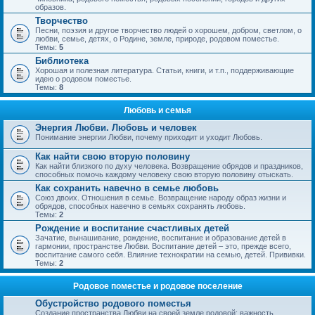
образов.
Творчество
Песни, поэзия и другое творчество людей о хорошем, добром, светлом, о
любви, семье, детях, о Родине, земле, природе, родовом поместье.
Темы:
5
Библиотека
Хорошая и полезная литература. Статьи, книги, и т.п., поддерживающие
идею о родовом поместье.
Темы:
8
Любовь и семья
Энергия Любви. Любовь и человек
Понимание энергии Любви, почему приходит и уходит Любовь.
Как найти свою вторую половину
Как найти близкого по духу человека. Возвращение обрядов и праздников,
способных помочь каждому человеку свою вторую половину отыскать.
Как сохранить навечно в семье любовь
Союз двоих. Отношения в семье. Возвращение народу образ жизни и
обрядов, способных навечно в семьях сохранять любовь.
Темы:
2
Рождение и воспитание счастливых детей
Зачатие, вынашивание, рождение, воспитание и образование детей в
гармонии, пространстве Любви. Воспитание детей – это, прежде всего,
воспитание самого себя. Влияние технократии на семью, детей. Прививки.
Темы:
2
Родовое поместье и родовое поселение
Обустройство родового поместья
Создание пространства Любви на своей земле родовой; важность