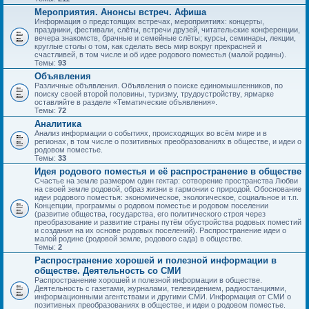
Мероприятия. Анонсы встреч. Афиша
Информация о предстоящих встречах, мероприятиях: концерты,
праздники, фестивали, слёты, встречи друзей, читательские конференции,
вечера знакомств, брачные и семейные слёты; курсы, семинары, лекции,
круглые столы о том, как сделать весь мир вокруг прекрасней и
счастливей, в том числе и об идее родового поместья (малой родины).
Темы:
93
Объявления
Различные объявления. Объявления о поиске единомышленников, по
поиску своей второй половины, туризму, трудоустройству, ярмарке
оставляйте в разделе «Тематические объявления».
Темы:
72
Аналитика
Анализ информации о событиях, происходящих во всём мире и в
регионах, в том числе о позитивных преобразованиях в обществе, и идеи о
родовом поместье.
Темы:
33
Идея родового поместья и её распространение в обществе
Счастье на земле размером один гектар: сотворение пространства Любви
на своей земле родовой, образ жизни в гармонии с природой. Обоснование
идеи родового поместья: экономическое, экологическое, социальное и т.п.
Концепции, программы о родовом поместье и родовом поселении
(развитие общества, государства, его политического строя через
преобразование и развитие страны путём обустройства родовых поместий
и создания на их основе родовых поселений). Распространение идеи о
малой родине (родовой земле, родового сада) в обществе.
Темы:
2
Распространение хорошей и полезной информации в
обществе. Деятельность со СМИ
Распространение хорошей и полезной информации в обществе.
Деятельность с газетами, журналами, телевидением, радиостанциями,
информационными агентствами и другими СМИ. Информация от СМИ о
позитивных преобразованиях в обществе, и идеи о родовом поместье.