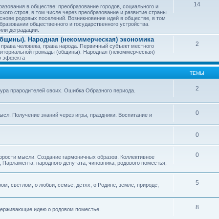
14
азования в обществе: преобразование городов, социального и
ского строя, в том числе через преобразование и развитие страны
снове родовых поселений. Возникновение идей в обществе, в том
бразовании общественного и государственного устройства.
или деградации.
бщины). Народная (некоммерческая) экономика
2
 права человека, права народа. Первичный субъект местного
иториальной громады (общины). Народная (некоммерческая)
о эффекта
ТЕМЫ
2
тура прародителей своих. Ошибка Образного периода.
0
ысл. Получение знаний через игры, праздники. Воспитание и
0
0
корости мысли. Создание гармоничных образов. Коллективное
 Парламента, народного депутата, чиновника, родового поместья,
5
ом, светлом, о любви, семье, детях, о Родине, земле, природе,
8
оддерживающие идею о родовом поместье.