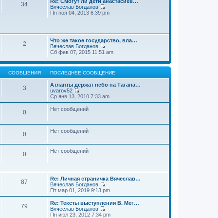
Re: Смогут ли дети анастасиев…
с
и
е
34
о
Вячеслав Богданов
л
к
н
о
П
Пн ноя 04, 2013 6:39 pm
е
п
и
б
е
д
о
ю
щ
р
н
с
е
е
е
л
н
й
м
е
и
Что же такое государство, вла…
т
у
2
д
ю
Вячеслав Богданов
и
с
н
П
Сб фев 07, 2015 11:51 am
к
о
е
е
п
о
м
р
о
б
у
е
с
щ
с
СООБЩЕНИЯ
ПОСЛЕДНЕЕ СООБЩЕНИЕ
й
л
е
о
т
е
н
о
Атланты держат небо на Тагана…
и
3
д
и
б
uvarov52
к
н
ю
П
щ
Ср янв 13, 2010 7:33 am
п
е
е
е
о
м
р
н
Нет сообщений
с
у
0
е
и
л
с
й
ю
е
о
т
д
о
и
Нет сообщений
н
0
б
к
е
щ
п
м
е
о
у
Нет сообщений
н
0
с
с
и
л
о
ю
е
о
д
б
н
Re: Личная страничка Вячеслав…
щ
87
е
Вячеслав Богданов
е
м
П
Пт мар 01, 2019 9:13 pm
н
у
е
и
с
р
Re: Тексты выступления В. Мег…
ю
79
о
е
Вячеслав Богданов
о
й
П
Пн июл 23, 2012 7:34 pm
б