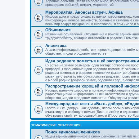
Хорошие события. Вести со всего мира, из регионов о по
прошедших событий, встреч, мероприятий.
Мероприятия. Анонсы встреч. Афиша
Информация о предстоящих встречах, мероприятиях: конце
конференции, вечера знакомств, брачные и семейные слёт
весь мир вокруг прекрасней и счастливей, в том числе и 
Объявления
Различные объявления. Объявления о поиске единомышлен
трудоустройству, ярмарке оставляйте в разделе «Темати
Аналитика
Анализ информации о событиях, происходящих во всём мир
обществе, и идеи о родовом поместье.
Идея родового поместья и её распространени
Счастье на земле размером один гектар: сотворение прос
природой. Обоснование идеи родового поместья: экономич
родовом поместье и родовом поселении (развитие обществ
развитие страны путём обустройства родовых поместий и
о малой родине (родовой земле, родового сада) в обществ
Распространение хорошей и полезной информ
Распространение хорошей и полезной информации в общес
радиостанциями, информационными агентствами и други
обществе, и идеи о родовом поместье. Обсуждаем разли
Международные газеты «Быть добру», «Родна
Газета «Быть добру» - как сделать, чтобы всем было хорош
счастливую и любящую семью (Лишь в любви и вдохновень
обустроить свой гектар родовой земли (Пространство Роди
ТЕМАТИЧЕСКИЕ ОБЪЯВЛЕНИЯ
Поиск единомышленников
Ищем единомышленников в своих регионах, в том числе п