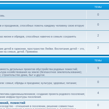
ТЕМЫ
0
овь.
0
ов и праздников, способных помочь каждому человеку свою вторую
2
аз жизни и обрядов, способных навечно в семьях сохранять
2
ие детей в гармонии, пространстве Любви. Воспитание детей – это,
ии на семью, детей. Прививки.
ТЕМЫ
9
ажность детальных проектов обустройства родовых поместий;
ьтура хозяйствования на земле (безпахотное землепользование);
е; строительство дома, быт и другое.
0
ли: семья; обряды и праздники; культура; здоровье; питание;
4
лектива единомышленников; создание проекта родового поселения;
дание инфраструктуры поселения.
лений, поместий
0
соседство - отношения в поселении, решение совместных
пыт, впечатления о жизни в родовом поместье, в гармонии с