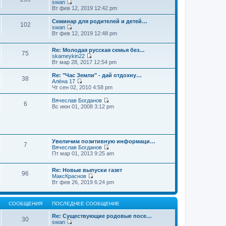
swan
П
Вт фев 12, 2019 12:42 pm
е
р
Семинар для родителей и детей…
102
е
swan
й
П
Вт фев 12, 2019 12:48 pm
т
е
и
р
к
Re: Молодая русская семья без…
е
75
п
skameykin22
й
П
о
Вт мар 28, 2017 12:54 pm
т
е
с
и
р
л
к
Re: "Час Земли" - дай отдохну…
38
е
е
п
Алёна 17
й
д
П
о
Чт сен 02, 2010 4:58 pm
т
н
е
с
и
е
р
л
Вячеслав Богданов
6
к
м
е
е
П
Вс июн 01, 2008 3:12 pm
п
у
й
д
е
о
с
т
н
р
с
о
и
е
е
л
о
к
м
й
е
б
п
у
т
д
щ
о
Увеличим позитивную информаци…
с
и
7
н
е
с
Вячеслав Богданов
о
к
е
н
П
л
Пт мар 01, 2013 9:25 am
о
п
м
и
е
е
б
о
у
ю
р
д
щ
с
Re: Новые выпуски газет
с
е
н
е
л
96
МаксКраснов
о
й
е
н
е
П
Вт фев 26, 2019 6:24 pm
о
т
м
и
д
е
б
и
у
ю
н
р
щ
к
с
е
е
е
п
о
м
СООБЩЕНИЯ
ПОСЛЕДНЕЕ СООБЩЕНИЕ
й
н
о
о
у
т
и
с
б
с
Re: Существующие родовые посе…
и
ю
30
л
щ
о
swan
к
е
е