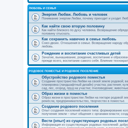
ЛЮБОВЬ И СЕМЬЯ
Энергия Любви. Любовь и человек
Понимание энергии Любви, почему приходит и уходит Люб
Как найти свою вторую половину
Как найти близкого по духу человека. Возвращение обряд
половину отыскать.
Как сохранить навечно в семье любовь
Союз двоих. Отношения в семье. Возвращение народу обр
любовь.
Рождение и воспитание счастливых детей
Зачатие, вынашивание, рождение, воспитание и образован
прежде всего, воспитание самого себя. Влияние технократ
РОДОВОЕ ПОМЕСТЬЕ И РОДОВОЕ ПОСЕЛЕНИЕ
Обустройство родового поместья
Создание пространства Любви на своей земле родовой; в
планировка (ландшафтный дизайн) участка; растения; кул
сад, лес, огород, пруд на участке; пчеловедение; животны
Образ жизни в поместье
Образ жизни в пространстве Любви на гектаре родовой зем
ремёсла; предпринимательство, творчество в поместье.
Создание родового поселения
Опыт создания поселений нового типа: формирование кол
получение земли – опыт общения с органами власти; соз
Вести (опыт) из существующих родовых посе
Информация из существующих родовых поселений: добро
вопросов - вече; совместная деятельность в поселении. О