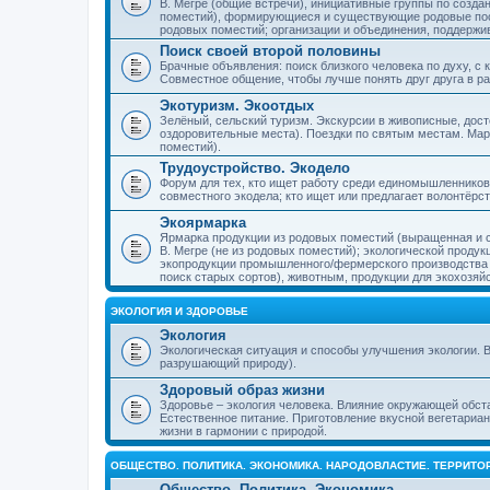
В. Мегре (общие встречи), инициативные группы по созда
поместий), формирующиеся и существующие родовые пос
родовых поместий; организации и объединения, поддерж
Поиск своей второй половины
Брачные объявления: поиск близкого человека по духу, с
Совместное общение, чтобы лучше понять друг друга в ра
Экотуризм. Экоотдых
Зелёный, сельский туризм. Экскурсии в живописные, дос
оздоровительные места). Поездки по святым местам. Ма
поместий).
Трудоустройство. Экодело
Форум для тех, кто ищет работу среди единомышленников
совместного экодела; кто ищет или предлагает волонтёрс
Экоярмарка
Ярмарка продукции из родовых поместий (выращенная и с
В. Мегре (не из родовых поместий); экологической проду
экопродукции промышленного/фермерского производства и
поиск старых сортов), животным, продукции для экохозяй
ЭКОЛОГИЯ И ЗДОРОВЬЕ
Экология
Экологическая ситуация и способы улучшения экологии. В
разрушающий природу).
Здоровый образ жизни
Здоровье – экология человека. Влияние окружающей обст
Естественное питание. Приготовление вкусной вегетариан
жизни в гармонии с природой.
ОБЩЕСТВО. ПОЛИТИКА. ЭКОНОМИКА. НАРОДОВЛАСТИЕ. ТЕРРИТ
Общество. Политика. Экономика