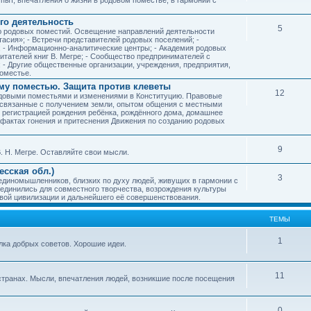
го деятельность
5
ию родовых поместий. Освещение направлений деятельности
тасия»; - Встречи представителей родовых поселений; -
; - Информационно-аналитические центры; - Академия родовых
читателей книг В. Мегре; - Сообщество предпринимателей с
- Другие общественные организации, учреждения, предприятия,
оместье.
му поместью. Защита против клеветы
12
родовыми поместьями и изменениями в Конституцию. Правовые
 связанные с получением земли, опытом общения с местными
, регистрацией рождения ребёнка, рождённого дома, домашнее
ых фактах гонения и притеснения Движения по созданию родовых
9
. Н. Мегре. Оставляйте свои мысли.
сская обл.)
3
 единомышленников, близких по духу людей, живущих в гармонии с
ъединились для совместного творчества, возрождения культуры
овой цивилизации и дальнейшего её совершенствования.
ТЕМЫ
1
илка добрых советов. Хорошие идеи.
11
странах. Мысли, впечатления людей, возникшие после посещения
0