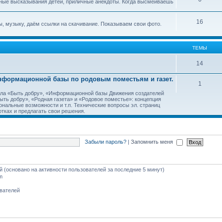
ные высказывания детей, приличные анекдоты. Когда высмеиваешь
16
, музыку, даём ссылки на скачивание. Показываем свои фото.
ТЕМЫ
14
Информационной базы по родовым поместьям и газет.
1
тала «Быть добру», «Информационной базы Движения создателей
ть добру», «Родная газета» и «Родовое поместье»: концепция
ональные возможности и т.п. Технические вопросы эл. страниц
тках и предлагать свои решения.
Забыли пароль?
|
Запомнить меня
ей (основано на активности пользователей за последние 5 минут)
m
ователей