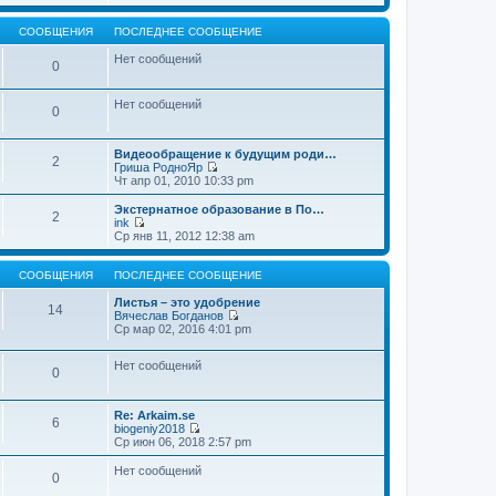
т
е
щ
и
р
е
к
е
СООБЩЕНИЯ
ПОСЛЕДНЕЕ СООБЩЕНИЕ
н
п
й
и
о
т
Нет сообщений
0
ю
с
и
л
к
е
п
Нет сообщений
д
о
0
н
с
е
л
м
е
Видеообращение к будущим роди…
2
у
д
Гриша РодноЯр
с
н
П
Чт апр 01, 2010 10:33 pm
о
е
е
о
м
р
Экстернатное образование в По…
б
2
у
е
ink
щ
с
й
П
Ср янв 11, 2012 12:38 am
е
о
т
е
н
о
и
р
и
б
к
е
СООБЩЕНИЯ
ПОСЛЕДНЕЕ СООБЩЕНИЕ
ю
щ
п
й
е
о
т
Листья – это удобрение
14
н
с
и
Вячеслав Богданов
и
л
к
П
Ср мар 02, 2016 4:01 pm
ю
е
п
е
д
о
р
н
Нет сообщений
с
е
0
е
л
й
м
е
т
у
д
и
Re: Arkaim.se
с
н
к
6
biogeniy2018
о
е
п
П
Ср июн 06, 2018 2:57 pm
о
м
о
е
б
у
с
р
Нет сообщений
щ
с
л
0
е
е
о
е
й