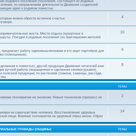
нию родового поселения (поселения, состоящего из родовых
еления, по направлениям деятельности Движения создателей
ивающие идею о родовом поместье.
4
 которым можно обрести истинное счастье.
зговоре.
10
топримечательные места. Места отдыха (курортные и
ршруты. Поездки в родовые поселения (по приглашению жителей
6
, предлагает работу единомышленникам и кто ищет партнёров для
тво (помощников).
8
деланная в поместье); другой продукции Движения читателей книг
кции ручной работы (выращенная и сделанная своими руками);
 полезной продукции; по растениям (семена, саженцы, рассада,
ства.
ТЕМЫ
2
лияние технократии на экологию. Новые технологии (прогресс не
14
ановки на самочувствие человека. Восстановление здоровья.
ской пищи. Влияние технократии на здоровый образ жизни. Образ
ОРИАЛЬНЫЕ ГРОМАДЫ (ОБЩИНЫ)
ТЕМЫ