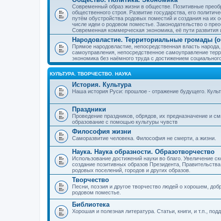
Современный образ жизни в обществе. Позитивные преобр
общественного строя. Развитие государства, его политиче
путём обустройства родовых поместий и создания на их о
числе идеи о родовом поместье. Законодательство о прео
Современная коммерческая экономика, её пути развития 
Народовластие. Территориальные громады (о
Прямое народовластие, непосредственная власть народа,
самоуправления, непосредственное самоуправление терр
экономика без наёмного труда с достижением социальног
КУЛЬТУРА. ТВОРЧЕСТВО. НАУКА
История. Культура
Наша история Руси: прошлое - отражение будущего. Куль
Праздники
Проведение праздников, обрядов, их предназначение и см
образование с помощью культуры чувств
Философия жизни
Саморазвитие человека. Философия не смерти, а жизни.
Наука. Наука образности. Образотворчество
Использование достижений науки во благо. Увеличение с
создание позитивных образов Президента, Правительства,
родовых поселений, городов и других образов.
Творчество
Песни, поэзия и другое творчество людей о хорошем, добр
родовом поместье.
Библиотека
Хорошая и полезная литература. Статьи, книги, и т.п., п