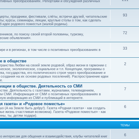
зитивных преобразованиях. Репортажи и обсуждения различных
93
рты, праздники, фестивали, слёты, встречи друзей, читательские
ы; курсы, семинары, лекции, круглые столы о том, как сделать
об идее родового поместья (малой родины).
72
ников, по поиску своей второй половины, туризму,
ческие объявления».
33
е и в регионах, в том числе о позитивных преобразованиях в
е в обществе
2
транства Любви на своей земле родовой, образ жизни в гармонии с
еское, экологическое, социальное и т.п. Концепции, программы о
а, государства, его политического строя через преобразование и
 создания на их основе родовых поселений). Распространение идеи
е.
ации в обществе. Деятельность со СМИ
7
тве. Деятельность с газетами, журналами, телевидением,
ми СМИ. Информация от СМИ о позитивных преобразованиях в
чную информацию из СМИ и публикаций в интернете.
я газета» и «Родовое поместье»
6
о (А на Земле быть добру!). Газета «Родная газета» - как создать
е жизнь счастливая возможна). Газета «Родовое поместье» - как
ны, ты, детям подари).
ТЕМЫ
6
о интересам для общения и взаимодействия, клубы читателей книг