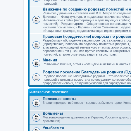
природой.
Движение по созданию родовых поместий и е
Развитие Движения читателей книг В.Н. Мегре по создан
Движения: - Фонд культуры и поддержки творчества «Анас
Читательские клубы (информация о действующих клубах)
поместий; - Родная партия; - Общественная организация 
чистыми помыслами; - Караван Любви Солнечных Бардов; 
объединения граждан, поддерживающие идею о родовом п
Правовые (юридические) вопросы по родово
Разработка и обсуждение законопроектов, связанных с 
(юридические) вопросы по родовому поместью (вопросы,
властями, регистрацией земельного участка, жилого дома
образование и т.п.). Защита против клеветы: о конкретн
поместий, а также о методах защиты своих прав.
Мнения
Различные мнения, в том числе идеи Анастасии в книгах В
Родовое поселение Благодатные родники (Оде
Родовое поселение Благодатные родники – это коллектив
природой в родовых поместьях по соседству, которые об
прародителей своих, создания условий для зарождения н
ИНТЕРЕСНОЕ. ПОЛЕЗНОЕ
Полезные советы
Знания предков: всё новое - хорошо забытое старое. Коп
Дольмены
Местонахождение дольменов в Украине, России и других 
дольменов).
Улыбаемся