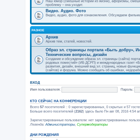
Наш юмор (смешные истории из жизни), афоризмы, смеш
проблему – она уходит.
Видео. Аудио. Фото
Видео, аудио, фото для ознакомления. Обсуждаем фильмы
РАЗНОЕ
Архив
Архив тем, статей, новостей.
Образ эл. страницы портала «Быть добру», 
Технические вопросы, дизайн
Создание и обсуждение образа эл. страницы (сайта) пор
родовых поместий» (ИБ ДСРП) и международных газет «Бы
развития, дизайн, внешний вид эл. страниц, новые функци
(сайтов) и форума. Можно сообщать об ошибках, недорабо
ВХОД
Имя пользователя:
Пароль:
КТО СЕЙЧАС НА КОНФЕРЕНЦИИ
Всего
57
посетителей :: 0 зарегистрированных, 0 скрытых и 57 гост
Больше всего посетителей (
2162
) здесь было Пн авг 08, 2016 4:54 a
Зарегистрированные пользователи: нет зарегистрированных польз
Легенда:
Администраторы
,
Супермодераторы
ДНИ РОЖДЕНИЯ