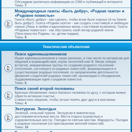
Обсуждаем различную информацию из СМИ и публикаций в интернете.
Темы:
7
Международные газеты «Быть добру», «Родная газета» и
«Родовое поместье»
Газета «Быть добру» - как сделать, чтобы всем было хорошо (А на Земле
быть добру!). Газета «Родная газета» - как создать счастливую и любящую
семью (Лишь в любви и вдохновенье жизнь счастливая возможна). Газета
«Родовое поместье» - как обустроить свой гектар родовой земли
(Пространство Родины, ты, детям подари).
Темы:
6
Тематические объявления
Поиск единомышленников
Ищем единомышленников в своих регионах, в том числе по интересам для
общения и взаимодействия, клубы читателей книг В. Мегре (общие
встречи), инициативные группы по созданию родового поселения
(поселения, состоящего из родовых поместий), формирующиеся и
существующие родовые поселения, по направлениям деятельности
Движения создателей родовых поместий; организации и объединения,
поддерживающие идею о родовом поместье.
Темы:
6
Поиск своей второй половины
Брачные объявления: поиск близкого человека по духу, с которым можно
обрести истинное счастье.
Совместное общение, чтобы лучше понять друг друга в разговоре.
Темы:
4
Экотуризм. Экоотдых
Зелёный, сельский туризм. Экскурсии в живописные,
достопримечательные места. Места отдыха (курортные и
оздоровительные места). Поездки по святым местам. Маршруты. Поездки
в родовые поселения (по приглашению жителей поместий).
Темы:
10