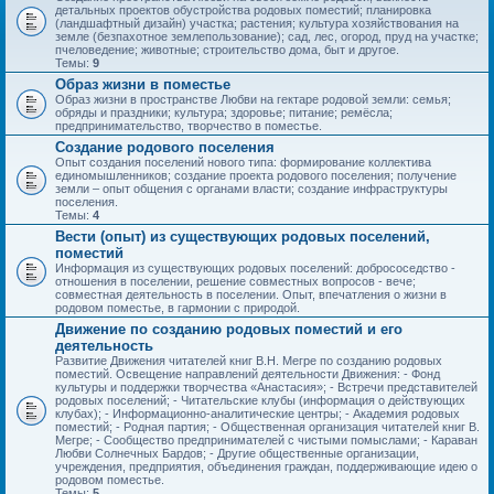
детальных проектов обустройства родовых поместий; планировка
(ландшафтный дизайн) участка; растения; культура хозяйствования на
земле (безпахотное землепользование); сад, лес, огород, пруд на участке;
пчеловедение; животные; строительство дома, быт и другое.
Темы:
9
Образ жизни в поместье
Образ жизни в пространстве Любви на гектаре родовой земли: семья;
обряды и праздники; культура; здоровье; питание; ремёсла;
предпринимательство, творчество в поместье.
Создание родового поселения
Опыт создания поселений нового типа: формирование коллектива
единомышленников; создание проекта родового поселения; получение
земли – опыт общения с органами власти; создание инфраструктуры
поселения.
Темы:
4
Вести (опыт) из существующих родовых поселений,
поместий
Информация из существующих родовых поселений: добрососедство -
отношения в поселении, решение совместных вопросов - вече;
совместная деятельность в поселении. Опыт, впечатления о жизни в
родовом поместье, в гармонии с природой.
Движение по созданию родовых поместий и его
деятельность
Развитие Движения читателей книг В.Н. Мегре по созданию родовых
поместий. Освещение направлений деятельности Движения: - Фонд
культуры и поддержки творчества «Анастасия»; - Встречи представителей
родовых поселений; - Читательские клубы (информация о действующих
клубах); - Информационно-аналитические центры; - Академия родовых
поместий; - Родная партия; - Общественная организация читателей книг В.
Мегре; - Сообщество предпринимателей с чистыми помыслами; - Караван
Любви Солнечных Бардов; - Другие общественные организации,
учреждения, предприятия, объединения граждан, поддерживающие идею о
родовом поместье.
Темы:
5