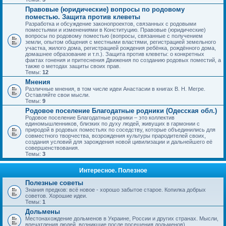
Правовые (юридические) вопросы по родовому
поместью. Защита против клеветы
Разработка и обсуждение законопроектов, связанных с родовыми
поместьями и изменениями в Конституцию. Правовые (юридические)
вопросы по родовому поместью (вопросы, связанные с получением
земли, опытом общения с местными властями, регистрацией земельного
участка, жилого дома, регистрацией рождения ребёнка, рождённого дома,
домашнее образование и т.п.). Защита против клеветы: о конкретных
фактах гонения и притеснения Движения по созданию родовых поместий, а
также о методах защиты своих прав.
Темы:
12
Мнения
Различные мнения, в том числе идеи Анастасии в книгах В. Н. Мегре.
Оставляйте свои мысли.
Темы:
9
Родовое поселение Благодатные родники (Одесская обл.)
Родовое поселение Благодатные родники – это коллектив
единомышленников, близких по духу людей, живущих в гармонии с
природой в родовых поместьях по соседству, которые объединились для
совместного творчества, возрождения культуры прародителей своих,
создания условий для зарождения новой цивилизации и дальнейшего её
совершенствования.
Темы:
3
Интересное. Полезное
Полезные советы
Знания предков: всё новое - хорошо забытое старое. Копилка добрых
советов. Хорошие идеи.
Темы:
1
Дольмены
Местонахождение дольменов в Украине, России и других странах. Мысли,
впечатления людей, возникшие после посещения дольменов).