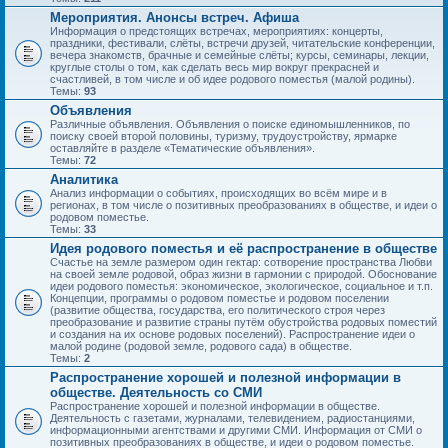
Мероприятия. Анонсы встреч. Афиша
Информация о предстоящих встречах, мероприятиях: концерты,
праздники, фестивали, слёты, встречи друзей, читательские конференции,
вечера знакомств, брачные и семейные слёты; курсы, семинары, лекции,
круглые столы о том, как сделать весь мир вокруг прекрасней и
счастливей, в том числе и об идее родового поместья (малой родины).
Темы:
93
Объявления
Различные объявления. Объявления о поиске единомышленников, по
поиску своей второй половины, туризму, трудоустройству, ярмарке
оставляйте в разделе «Тематические объявления».
Темы:
72
Аналитика
Анализ информации о событиях, происходящих во всём мире и в
регионах, в том числе о позитивных преобразованиях в обществе, и идеи о
родовом поместье.
Темы:
33
Идея родового поместья и её распространение в обществе
Счастье на земле размером один гектар: сотворение пространства Любви
на своей земле родовой, образ жизни в гармонии с природой. Обоснование
идеи родового поместья: экономическое, экологическое, социальное и т.п.
Концепции, программы о родовом поместье и родовом поселении
(развитие общества, государства, его политического строя через
преобразование и развитие страны путём обустройства родовых поместий
и создания на их основе родовых поселений). Распространение идеи о
малой родине (родовой земле, родового сада) в обществе.
Темы:
2
Распространение хорошей и полезной информации в
обществе. Деятельность со СМИ
Распространение хорошей и полезной информации в обществе.
Деятельность с газетами, журналами, телевидением, радиостанциями,
информационными агентствами и другими СМИ. Информация от СМИ о
позитивных преобразованиях в обществе, и идеи о родовом поместье.