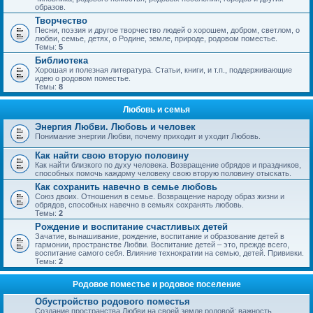
образов.
Творчество
Песни, поэзия и другое творчество людей о хорошем, добром, светлом, о
любви, семье, детях, о Родине, земле, природе, родовом поместье.
Темы:
5
Библиотека
Хорошая и полезная литература. Статьи, книги, и т.п., поддерживающие
идею о родовом поместье.
Темы:
8
Любовь и семья
Энергия Любви. Любовь и человек
Понимание энергии Любви, почему приходит и уходит Любовь.
Как найти свою вторую половину
Как найти близкого по духу человека. Возвращение обрядов и праздников,
способных помочь каждому человеку свою вторую половину отыскать.
Как сохранить навечно в семье любовь
Союз двоих. Отношения в семье. Возвращение народу образ жизни и
обрядов, способных навечно в семьях сохранять любовь.
Темы:
2
Рождение и воспитание счастливых детей
Зачатие, вынашивание, рождение, воспитание и образование детей в
гармонии, пространстве Любви. Воспитание детей – это, прежде всего,
воспитание самого себя. Влияние технократии на семью, детей. Прививки.
Темы:
2
Родовое поместье и родовое поселение
Обустройство родового поместья
Создание пространства Любви на своей земле родовой; важность