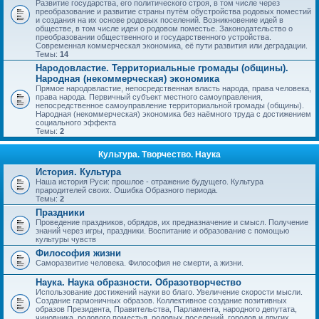
Развитие государства, его политического строя, в том числе через
преобразование и развитие страны путём обустройства родовых поместий
и создания на их основе родовых поселений. Возникновение идей в
обществе, в том числе идеи о родовом поместье. Законодательство о
преобразовании общественного и государственного устройства.
Современная коммерческая экономика, её пути развития или деградации.
Темы:
14
Народовластие. Территориальные громады (общины).
Народная (некоммерческая) экономика
Прямое народовластие, непосредственная власть народа, права человека,
права народа. Первичный субъект местного самоуправления,
непосредственное самоуправление территориальной громады (общины).
Народная (некоммерческая) экономика без наёмного труда с достижением
социального эффекта
Темы:
2
Культура. Творчество. Наука
История. Культура
Наша история Руси: прошлое - отражение будущего. Культура
прародителей своих. Ошибка Образного периода.
Темы:
2
Праздники
Проведение праздников, обрядов, их предназначение и смысл. Получение
знаний через игры, праздники. Воспитание и образование с помощью
культуры чувств
Философия жизни
Саморазвитие человека. Философия не смерти, а жизни.
Наука. Наука образности. Образотворчество
Использование достижений науки во благо. Увеличение скорости мысли.
Создание гармоничных образов. Коллективное создание позитивных
образов Президента, Правительства, Парламента, народного депутата,
чиновника, родового поместья, родовых поселений, городов и других