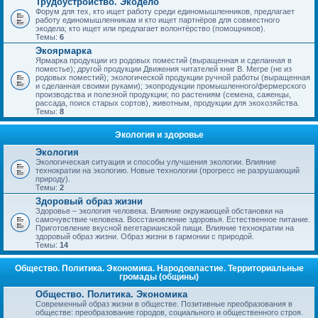
Трудоустройство. Экодело
Форум для тех, кто ищет работу среди единомышленников, предлагает
работу единомышленникам и кто ищет партнёров для совместного
экодела; кто ищет или предлагает волонтёрство (помощников).
Темы:
6
Экоярмарка
Ярмарка продукции из родовых поместий (выращенная и сделанная в
поместье); другой продукции Движения читателей книг В. Мегре (не из
родовых поместий); экологической продукции ручной работы (выращенная
и сделанная своими руками); экопродукции промышленного/фермерского
производства и полезной продукции; по растениям (семена, саженцы,
рассада, поиск старых сортов), животным, продукции для экохозяйства.
Темы:
8
Экология и здоровье
Экология
Экологическая ситуация и способы улучшения экологии. Влияние
технократии на экологию. Новые технологии (прогресс не разрушающий
природу).
Темы:
2
Здоровый образ жизни
Здоровье – экология человека. Влияние окружающей обстановки на
самочувствие человека. Восстановление здоровья. Естественное питание.
Приготовление вкусной вегетарианской пищи. Влияние технократии на
здоровый образ жизни. Образ жизни в гармонии с природой.
Темы:
14
Общество. Политика. Экономика. Народовластие. Территориальные
громады (общины)
Общество. Политика. Экономика
Современный образ жизни в обществе. Позитивные преобразования в
обществе: преобразование городов, социального и общественного строя.