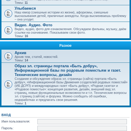
Темы:
11
Улыбаемся
Наш юмор (смешные истории из жизни), афоризмы, смешные
высказывания детей, приличные анекдоты. Когда высмеиваешь проблему
– она уходит.
Видео. Аудио. Фото
Видео, аудио, фото для ознакомления. Обсуждаем фильмы, музыку, даём
ссылки на скачивание. Показываем свои фото.
Темы:
16
Разное
Архив
Архив тем, статей, новостей.
Темы:
14
Образ эл. страницы портала «Быть добру»,
Информационной базы по родовым поместьям и газет.
Технические вопросы, дизайн
Создание и обсуждение образа эл. страницы (сайта) портала «Быть
добру», «Информационной базы Движения создателей родовых поместий»
(ИБ ДСРП) и международных газет «Быть добру», «Родная газета» и
«Родовое поместье»: концепция развития, дизайн, внешний вид эл.
страниц, новые функциональные возможности и т.п. Технические вопросы
эл. страниц (сайтов) и форума. Можно сообщать об ошибках,
недоработках и предлагать свои решения.
Темы:
1
ВХОД
Имя пользователя:
Пароль: