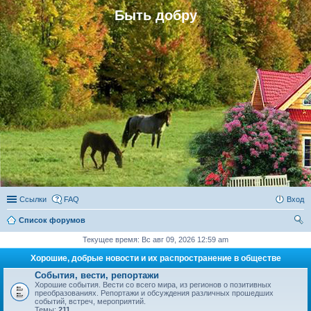
Быть добру
Ссылки
FAQ
Вход
Список форумов
ои
Текущее время: Вс авг 09, 2026 12:59 am
ск
Хорошие, добрые новости и их распространение в обществе
События, вести, репортажи
Хорошие события. Вести со всего мира, из регионов о позитивных
преобразованиях. Репортажи и обсуждения различных прошедших
событий, встреч, мероприятий.
Темы:
211