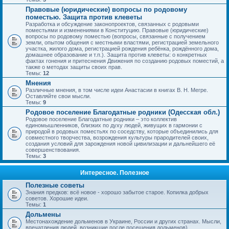
Правовые (юридические) вопросы по родовому
поместью. Защита против клеветы
Разработка и обсуждение законопроектов, связанных с родовыми
поместьями и изменениями в Конституцию. Правовые (юридические)
вопросы по родовому поместью (вопросы, связанные с получением
земли, опытом общения с местными властями, регистрацией земельного
участка, жилого дома, регистрацией рождения ребёнка, рождённого дома,
домашнее образование и т.п.). Защита против клеветы: о конкретных
фактах гонения и притеснения Движения по созданию родовых поместий, а
также о методах защиты своих прав.
Темы:
12
Мнения
Различные мнения, в том числе идеи Анастасии в книгах В. Н. Мегре.
Оставляйте свои мысли.
Темы:
9
Родовое поселение Благодатные родники (Одесская обл.)
Родовое поселение Благодатные родники – это коллектив
единомышленников, близких по духу людей, живущих в гармонии с
природой в родовых поместьях по соседству, которые объединились для
совместного творчества, возрождения культуры прародителей своих,
создания условий для зарождения новой цивилизации и дальнейшего её
совершенствования.
Темы:
3
Интересное. Полезное
Полезные советы
Знания предков: всё новое - хорошо забытое старое. Копилка добрых
советов. Хорошие идеи.
Темы:
1
Дольмены
Местонахождение дольменов в Украине, России и других странах. Мысли,
впечатления людей, возникшие после посещения дольменов).