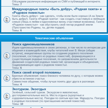
Обсуждаем различную информацию из СМИ и публикаций в интернете.
Темы:
7
Международные газеты «Быть добру», «Родная газета» и
«Родовое поместье»
Газета «Быть добру» - как сделать, чтобы всем было хорошо (А на Земле
быть добру!). Газета «Родная газета» - как создать счастливую и любящую
семью (Лишь в любви и вдохновенье жизнь счастливая возможна). Газета
«Родовое поместье» - как обустроить свой гектар родовой земли
(Пространство Родины, ты, детям подари).
Темы:
6
Тематические объявления
Поиск единомышленников
Ищем единомышленников в своих регионах, в том числе по интересам для
общения и взаимодействия, клубы читателей книг В. Мегре (общие
встречи), инициативные группы по созданию родового поселения
(поселения, состоящего из родовых поместий), формирующиеся и
существующие родовые поселения, по направлениям деятельности
Движения создателей родовых поместий; организации и объединения,
поддерживающие идею о родовом поместье.
Темы:
6
Поиск своей второй половины
Брачные объявления: поиск близкого человека по духу, с которым можно
обрести истинное счастье.
Совместное общение, чтобы лучше понять друг друга в разговоре.
Темы:
4
Экотуризм. Экоотдых
Зелёный, сельский туризм. Экскурсии в живописные,
достопримечательные места. Места отдыха (курортные и
оздоровительные места). Поездки по святым местам. Маршруты. Поездки
в родовые поселения (по приглашению жителей поместий).
Темы:
10