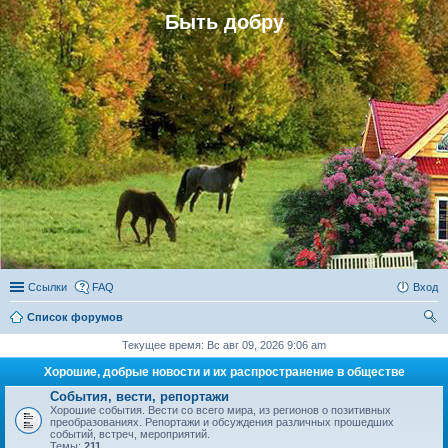
Быть добру
Ссылки
FAQ
Вход
Список форумов
ои
Текущее время: Вс авг 09, 2026 9:06 am
ск
Хорошие, добрые новости и их распространение в обществе
События, вести, репортажи
Хорошие события. Вести со всего мира, из регионов о позитивных
преобразованиях. Репортажи и обсуждения различных прошедших
событий, встреч, мероприятий.
Темы:
211