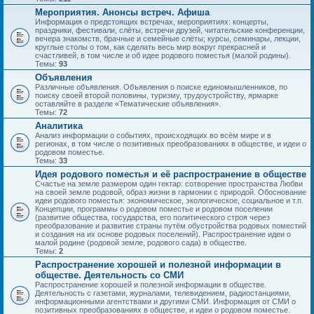
Мероприятия. Анонсы встреч. Афиша
Информация о предстоящих встречах, мероприятиях: концерты,
праздники, фестивали, слёты, встречи друзей, читательские конференции,
вечера знакомств, брачные и семейные слёты; курсы, семинары, лекции,
круглые столы о том, как сделать весь мир вокруг прекрасней и
счастливей, в том числе и об идее родового поместья (малой родины).
Темы:
93
Объявления
Различные объявления. Объявления о поиске единомышленников, по
поиску своей второй половины, туризму, трудоустройству, ярмарке
оставляйте в разделе «Тематические объявления».
Темы:
72
Аналитика
Анализ информации о событиях, происходящих во всём мире и в
регионах, в том числе о позитивных преобразованиях в обществе, и идеи о
родовом поместье.
Темы:
33
Идея родового поместья и её распространение в обществе
Счастье на земле размером один гектар: сотворение пространства Любви
на своей земле родовой, образ жизни в гармонии с природой. Обоснование
идеи родового поместья: экономическое, экологическое, социальное и т.п.
Концепции, программы о родовом поместье и родовом поселении
(развитие общества, государства, его политического строя через
преобразование и развитие страны путём обустройства родовых поместий
и создания на их основе родовых поселений). Распространение идеи о
малой родине (родовой земле, родового сада) в обществе.
Темы:
2
Распространение хорошей и полезной информации в
обществе. Деятельность со СМИ
Распространение хорошей и полезной информации в обществе.
Деятельность с газетами, журналами, телевидением, радиостанциями,
информационными агентствами и другими СМИ. Информация от СМИ о
позитивных преобразованиях в обществе, и идеи о родовом поместье.