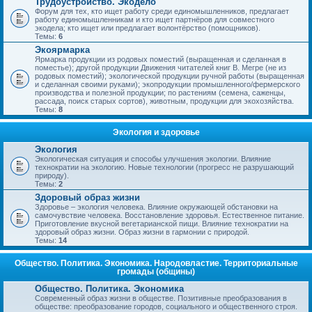
Трудоустройство. Экодело
Форум для тех, кто ищет работу среди единомышленников, предлагает
работу единомышленникам и кто ищет партнёров для совместного
экодела; кто ищет или предлагает волонтёрство (помощников).
Темы:
6
Экоярмарка
Ярмарка продукции из родовых поместий (выращенная и сделанная в
поместье); другой продукции Движения читателей книг В. Мегре (не из
родовых поместий); экологической продукции ручной работы (выращенная
и сделанная своими руками); экопродукции промышленного/фермерского
производства и полезной продукции; по растениям (семена, саженцы,
рассада, поиск старых сортов), животным, продукции для экохозяйства.
Темы:
8
Экология и здоровье
Экология
Экологическая ситуация и способы улучшения экологии. Влияние
технократии на экологию. Новые технологии (прогресс не разрушающий
природу).
Темы:
2
Здоровый образ жизни
Здоровье – экология человека. Влияние окружающей обстановки на
самочувствие человека. Восстановление здоровья. Естественное питание.
Приготовление вкусной вегетарианской пищи. Влияние технократии на
здоровый образ жизни. Образ жизни в гармонии с природой.
Темы:
14
Общество. Политика. Экономика. Народовластие. Территориальные
громады (общины)
Общество. Политика. Экономика
Современный образ жизни в обществе. Позитивные преобразования в
обществе: преобразование городов, социального и общественного строя.