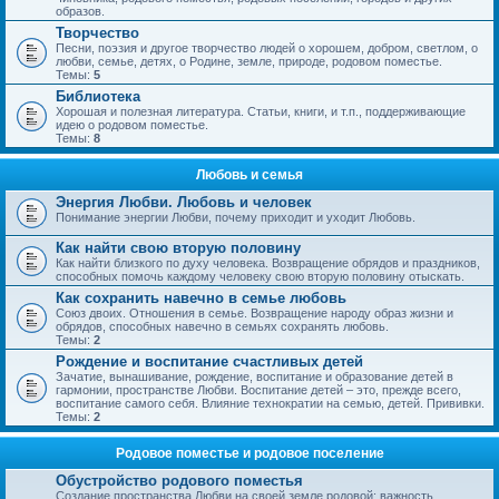
образов.
Творчество
Песни, поэзия и другое творчество людей о хорошем, добром, светлом, о
любви, семье, детях, о Родине, земле, природе, родовом поместье.
Темы:
5
Библиотека
Хорошая и полезная литература. Статьи, книги, и т.п., поддерживающие
идею о родовом поместье.
Темы:
8
Любовь и семья
Энергия Любви. Любовь и человек
Понимание энергии Любви, почему приходит и уходит Любовь.
Как найти свою вторую половину
Как найти близкого по духу человека. Возвращение обрядов и праздников,
способных помочь каждому человеку свою вторую половину отыскать.
Как сохранить навечно в семье любовь
Союз двоих. Отношения в семье. Возвращение народу образ жизни и
обрядов, способных навечно в семьях сохранять любовь.
Темы:
2
Рождение и воспитание счастливых детей
Зачатие, вынашивание, рождение, воспитание и образование детей в
гармонии, пространстве Любви. Воспитание детей – это, прежде всего,
воспитание самого себя. Влияние технократии на семью, детей. Прививки.
Темы:
2
Родовое поместье и родовое поселение
Обустройство родового поместья
Создание пространства Любви на своей земле родовой; важность