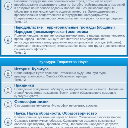
Развитие государства, его политического строя, в том числе через
преобразование и развитие страны путём обустройства родовых поместий
и создания на их основе родовых поселений. Возникновение идей в
обществе, в том числе идеи о родовом поместье. Законодательство о
преобразовании общественного и государственного устройства.
Современная коммерческая экономика, её пути развития или деградации.
Темы:
14
Народовластие. Территориальные громады (общины).
Народная (некоммерческая) экономика
Прямое народовластие, непосредственная власть народа, права человека,
права народа. Первичный субъект местного самоуправления,
непосредственное самоуправление территориальной громады (общины).
Народная (некоммерческая) экономика без наёмного труда с достижением
социального эффекта
Темы:
2
Культура. Творчество. Наука
История. Культура
Наша история Руси: прошлое - отражение будущего. Культура
прародителей своих. Ошибка Образного периода.
Темы:
2
Праздники
Проведение праздников, обрядов, их предназначение и смысл. Получение
знаний через игры, праздники. Воспитание и образование с помощью
культуры чувств
Философия жизни
Саморазвитие человека. Философия не смерти, а жизни.
Наука. Наука образности. Образотворчество
Использование достижений науки во благо. Увеличение скорости мысли.
Создание гармоничных образов. Коллективное создание позитивных
образов Президента, Правительства, Парламента, народного депутата,
чиновника, родового поместья, родовых поселений, городов и других