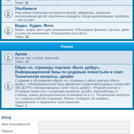
Темы:
11
Улыбаемся
Наш юмор (смешные истории из жизни), афоризмы, смешные
высказывания детей, приличные анекдоты. Когда высмеиваешь проблему
– она уходит.
Видео. Аудио. Фото
Видео, аудио, фото для ознакомления. Обсуждаем фильмы, музыку, даём
ссылки на скачивание. Показываем свои фото.
Темы:
16
Разное
Архив
Архив тем, статей, новостей.
Темы:
14
Образ эл. страницы портала «Быть добру»,
Информационной базы по родовым поместьям и газет.
Технические вопросы, дизайн
Создание и обсуждение образа эл. страницы (сайта) портала «Быть
добру», «Информационной базы Движения создателей родовых поместий»
(ИБ ДСРП) и международных газет «Быть добру», «Родная газета» и
«Родовое поместье»: концепция развития, дизайн, внешний вид эл.
страниц, новые функциональные возможности и т.п. Технические вопросы
эл. страниц (сайтов) и форума. Можно сообщать об ошибках,
недоработках и предлагать свои решения.
Темы:
1
ВХОД
Имя пользователя:
Пароль: