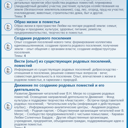
детальных проектов обустройства родовых поместий; планировка
(ландшафтный дизайн) участка; растения; культура хозяйствования на
земле (безпахотное землепользование); сад, лес, огород, пруд на участке;
пчеловедение; животные; строительство дома, быт и другое.
Темы:
9
Образ жизни в поместье
Образ жизни в пространстве Любви на гектаре родовой земли: семья;
обряды и праздники; культура; здоровье; питание; ремёсла;
предпринимательство, творчество в поместье.
Создание родового поселения
Опыт создания поселений нового типа: формирование коллектива
единомышленников; создание проекта родового поселения; получение
земли – опыт общения с органами власти; создание инфраструктуры
поселения.
Темы:
4
Вести (опыт) из существующих родовых поселений,
поместий
Информация из существующих родовых поселений: добрососедство -
отношения в поселении, решение совместных вопросов - вече;
совместная деятельность в поселении. Опыт, впечатления о жизни в
родовом поместье, в гармонии с природой.
Движение по созданию родовых поместий и его
деятельность
Развитие Движения читателей книг В.Н. Мегре по созданию родовых
поместий. Освещение направлений деятельности Движения: - Фонд
культуры и поддержки творчества «Анастасия»; - Встречи представителей
родовых поселений; - Читательские клубы (информация о действующих
клубах); - Информационно-аналитические центры; - Академия родовых
поместий; - Родная партия; - Общественная организация читателей книг В.
Мегре; - Сообщество предпринимателей с чистыми помыслами; - Караван
Любви Солнечных Бардов; - Другие общественные организации,
учреждения, предприятия, объединения граждан, поддерживающие идею о
родовом поместье.
Темы:
5