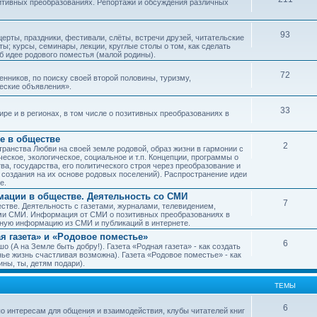
зитивных преобразованиях. Репортажи и обсуждения различных
93
рты, праздники, фестивали, слёты, встречи друзей, читательские
ы; курсы, семинары, лекции, круглые столы о том, как сделать
об идее родового поместья (малой родины).
72
ников, по поиску своей второй половины, туризму,
ческие объявления».
33
е и в регионах, в том числе о позитивных преобразованиях в
е в обществе
2
транства Любви на своей земле родовой, образ жизни в гармонии с
еское, экологическое, социальное и т.п. Концепции, программы о
а, государства, его политического строя через преобразование и
 создания на их основе родовых поселений). Распространение идеи
е.
ации в обществе. Деятельность со СМИ
7
тве. Деятельность с газетами, журналами, телевидением,
ми СМИ. Информация от СМИ о позитивных преобразованиях в
чную информацию из СМИ и публикаций в интернете.
я газета» и «Родовое поместье»
6
о (А на Земле быть добру!). Газета «Родная газета» - как создать
е жизнь счастливая возможна). Газета «Родовое поместье» - как
ны, ты, детям подари).
ТЕМЫ
6
о интересам для общения и взаимодействия, клубы читателей книг