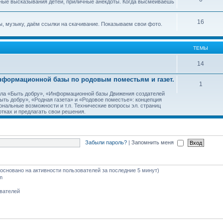
ные высказывания детей, приличные анекдоты. Когда высмеиваешь
16
, музыку, даём ссылки на скачивание. Показываем свои фото.
ТЕМЫ
14
Информационной базы по родовым поместьям и газет.
1
тала «Быть добру», «Информационной базы Движения создателей
ть добру», «Родная газета» и «Родовое поместье»: концепция
ональные возможности и т.п. Технические вопросы эл. страниц
тках и предлагать свои решения.
Забыли пароль?
|
Запомнить меня
 (основано на активности пользователей за последние 5 минут)
m
ователей