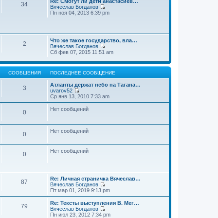
Re: Смогут ли дети анастасиев…
с
и
е
34
о
Вячеслав Богданов
л
к
н
о
П
Пн ноя 04, 2013 6:39 pm
е
п
и
б
е
д
о
ю
щ
р
н
с
е
е
е
л
н
й
м
е
и
Что же такое государство, вла…
т
у
2
д
ю
Вячеслав Богданов
и
с
н
П
Сб фев 07, 2015 11:51 am
к
о
е
е
п
о
м
р
о
б
у
е
с
щ
с
СООБЩЕНИЯ
ПОСЛЕДНЕЕ СООБЩЕНИЕ
й
л
е
о
т
е
н
о
Атланты держат небо на Тагана…
и
3
д
и
б
uvarov52
к
н
ю
П
щ
Ср янв 13, 2010 7:33 am
п
е
е
е
о
м
р
н
Нет сообщений
с
у
0
е
и
л
с
й
ю
е
о
т
д
о
и
Нет сообщений
н
0
б
к
е
щ
п
м
е
о
у
Нет сообщений
н
0
с
с
и
л
о
ю
е
о
д
б
н
Re: Личная страничка Вячеслав…
щ
87
е
Вячеслав Богданов
е
м
П
Пт мар 01, 2019 9:13 pm
н
у
е
и
с
р
Re: Тексты выступления В. Мег…
ю
79
о
е
Вячеслав Богданов
о
й
П
Пн июл 23, 2012 7:34 pm
б