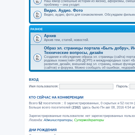
Наш юмор (смешные истории из жизни), афоризмы, смеш
проблему – она уходит.
Видео. Аудио. Фото
Видео, аудио, фото для ознакомления. Обсуждаем фильмы
РАЗНОЕ
Архив
Архив тем, статей, новостей.
Образ эл. страницы портала «Быть добру», 
Технические вопросы, дизайн
Создание и обсуждение образа эл. страницы (сайта) пор
родовых поместий» (ИБ ДСРП) и международных газет «Бы
развития, дизайн, внешний вид эл. страниц, новые функци
(сайтов) и форума. Можно сообщать об ошибках, недорабо
ВХОД
Имя пользователя:
Пароль:
КТО СЕЙЧАС НА КОНФЕРЕНЦИИ
Всего
52
посетителя :: 0 зарегистрированных, 0 скрытых и 52 гостя
Больше всего посетителей (
2162
) здесь было Пн авг 08, 2016 4:54 a
Зарегистрированные пользователи: нет зарегистрированных польз
Легенда:
Администраторы
,
Супермодераторы
ДНИ РОЖДЕНИЯ