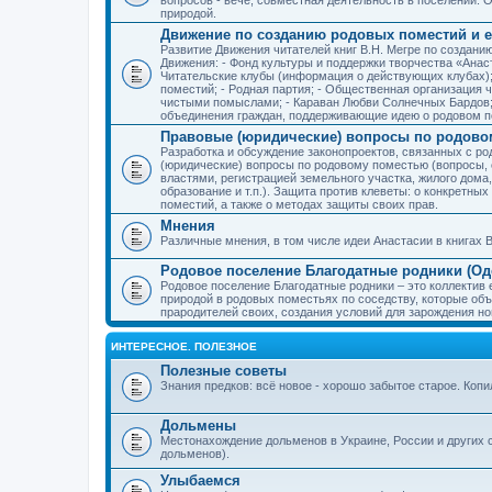
природой.
Движение по созданию родовых поместий и е
Развитие Движения читателей книг В.Н. Мегре по создан
Движения: - Фонд культуры и поддержки творчества «Анас
Читательские клубы (информация о действующих клубах)
поместий; - Родная партия; - Общественная организация 
чистыми помыслами; - Караван Любви Солнечных Бардов; 
объединения граждан, поддерживающие идею о родовом п
Правовые (юридические) вопросы по родово
Разработка и обсуждение законопроектов, связанных с 
(юридические) вопросы по родовому поместью (вопросы,
властями, регистрацией земельного участка, жилого дома
образование и т.п.). Защита против клеветы: о конкретн
поместий, а также о методах защиты своих прав.
Мнения
Различные мнения, в том числе идеи Анастасии в книгах В
Родовое поселение Благодатные родники (Оде
Родовое поселение Благодатные родники – это коллектив
природой в родовых поместьях по соседству, которые об
прародителей своих, создания условий для зарождения н
ИНТЕРЕСНОЕ. ПОЛЕЗНОЕ
Полезные советы
Знания предков: всё новое - хорошо забытое старое. Коп
Дольмены
Местонахождение дольменов в Украине, России и других 
дольменов).
Улыбаемся