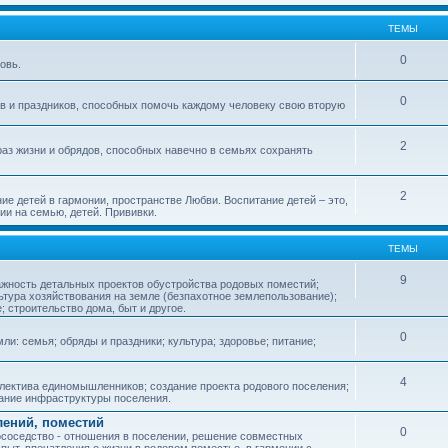
ТЕМЫ
0
овь.
0
ов и праздников, способных помочь каждому человеку свою вторую
2
аз жизни и обрядов, способных навечно в семьях сохранять
2
ие детей в гармонии, пространстве Любви. Воспитание детей – это,
ии на семью, детей. Прививки.
ТЕМЫ
9
ажность детальных проектов обустройства родовых поместий;
ьтура хозяйствования на земле (безпахотное землепользование);
е; строительство дома, быт и другое.
0
ли: семья; обряды и праздники; культура; здоровье; питание;
4
лектива единомышленников; создание проекта родового поселения;
дание инфраструктуры поселения.
лений, поместий
0
соседство - отношения в поселении, решение совместных
пыт, впечатления о жизни в родовом поместье, в гармонии с