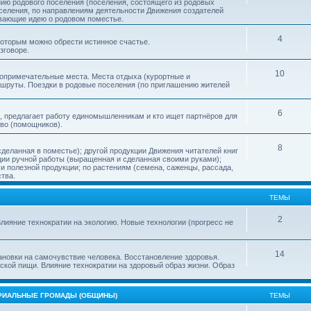
нию родового поселения (поселения, состоящего из родовых
еления, по направлениям деятельности Движения создателей
ивающие идею о родовом поместье.
4
 которым можно обрести истинное счастье.
зговоре.
10
топримечательные места. Места отдыха (курортные и
ршруты. Поездки в родовые поселения (по приглашению жителей
6
, предлагает работу единомышленникам и кто ищет партнёров для
тво (помощников).
8
деланная в поместье); другой продукции Движения читателей книг
кции ручной работы (выращенная и сделанная своими руками);
 полезной продукции; по растениям (семена, саженцы, рассада,
ства.
ТЕМЫ
2
лияние технократии на экологию. Новые технологии (прогресс не
14
ановки на самочувствие человека. Восстановление здоровья.
ской пищи. Влияние технократии на здоровый образ жизни. Образ
ОРИАЛЬНЫЕ ГРОМАДЫ (ОБЩИНЫ)
ТЕМЫ