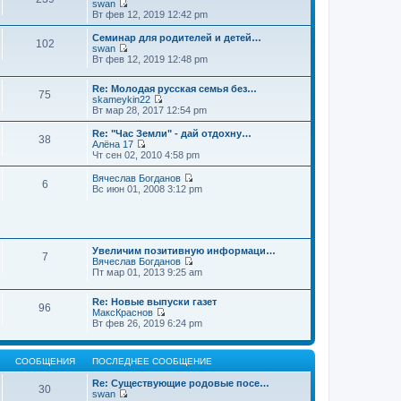
swan
П
Вт фев 12, 2019 12:42 pm
е
р
Семинар для родителей и детей…
102
е
swan
й
П
Вт фев 12, 2019 12:48 pm
т
е
и
р
к
Re: Молодая русская семья без…
е
75
п
skameykin22
й
П
о
Вт мар 28, 2017 12:54 pm
т
е
с
и
р
л
к
Re: "Час Земли" - дай отдохну…
38
е
е
п
Алёна 17
й
д
П
о
Чт сен 02, 2010 4:58 pm
т
н
е
с
и
е
р
л
Вячеслав Богданов
6
к
м
е
е
П
Вс июн 01, 2008 3:12 pm
п
у
й
д
е
о
с
т
н
р
с
о
и
е
е
л
о
к
м
й
е
б
п
у
т
д
щ
о
Увеличим позитивную информаци…
с
и
7
н
е
с
Вячеслав Богданов
о
к
е
н
П
л
Пт мар 01, 2013 9:25 am
о
п
м
и
е
е
б
о
у
ю
р
д
щ
с
Re: Новые выпуски газет
с
е
н
е
л
96
МаксКраснов
о
й
е
н
е
П
Вт фев 26, 2019 6:24 pm
о
т
м
и
д
е
б
и
у
ю
н
р
щ
к
с
е
е
е
п
о
м
СООБЩЕНИЯ
ПОСЛЕДНЕЕ СООБЩЕНИЕ
й
н
о
о
у
т
и
с
б
с
Re: Существующие родовые посе…
и
ю
30
л
щ
о
swan
к
е
е