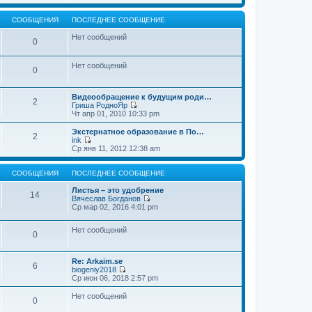
т
е
щ
и
р
е
к
е
СООБЩЕНИЯ
ПОСЛЕДНЕЕ СООБЩЕНИЕ
н
п
й
и
о
т
Нет сообщений
0
ю
с
и
л
к
е
п
Нет сообщений
д
о
0
н
с
е
л
м
е
Видеообращение к будущим роди…
2
у
д
Гриша РодноЯр
с
н
П
Чт апр 01, 2010 10:33 pm
о
е
е
о
м
р
Экстернатное образование в По…
б
2
у
е
ink
щ
с
й
П
Ср янв 11, 2012 12:38 am
е
о
т
е
н
о
и
р
и
б
к
е
СООБЩЕНИЯ
ПОСЛЕДНЕЕ СООБЩЕНИЕ
ю
щ
п
й
е
о
т
Листья – это удобрение
14
н
с
и
Вячеслав Богданов
и
л
к
П
Ср мар 02, 2016 4:01 pm
ю
е
п
е
д
о
р
н
Нет сообщений
с
е
0
е
л
й
м
е
т
у
д
и
Re: Arkaim.se
с
н
к
6
biogeniy2018
о
е
п
П
Ср июн 06, 2018 2:57 pm
о
м
о
е
б
у
с
р
Нет сообщений
щ
с
л
0
е
е
о
е
й