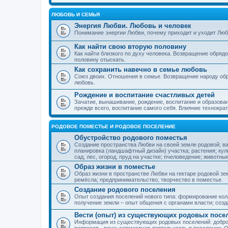
ЛЮБОВЬ И СЕМЬЯ
Энергия Любви. Любовь и человек
Понимание энергии Любви, почему приходит и уходит Люб
Как найти свою вторую половину
Как найти близкого по духу человека. Возвращение обряд
половину отыскать.
Как сохранить навечно в семье любовь
Союз двоих. Отношения в семье. Возвращение народу обр
любовь.
Рождение и воспитание счастливых детей
Зачатие, вынашивание, рождение, воспитание и образован
прежде всего, воспитание самого себя. Влияние технократ
РОДОВОЕ ПОМЕСТЬЕ И РОДОВОЕ ПОСЕЛЕНИЕ
Обустройство родового поместья
Создание пространства Любви на своей земле родовой; в
планировка (ландшафтный дизайн) участка; растения; кул
сад, лес, огород, пруд на участке; пчеловедение; животны
Образ жизни в поместье
Образ жизни в пространстве Любви на гектаре родовой зем
ремёсла; предпринимательство, творчество в поместье.
Создание родового поселения
Опыт создания поселений нового типа: формирование кол
получение земли – опыт общения с органами власти; соз
Вести (опыт) из существующих родовых посе
Информация из существующих родовых поселений: добро
вопросов - вече; совместная деятельность в поселении. О