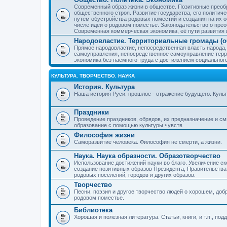
Современный образ жизни в обществе. Позитивные преобр
общественного строя. Развитие государства, его политиче
путём обустройства родовых поместий и создания на их о
числе идеи о родовом поместье. Законодательство о прео
Современная коммерческая экономика, её пути развития 
Народовластие. Территориальные громады (о
Прямое народовластие, непосредственная власть народа,
самоуправления, непосредственное самоуправление терр
экономика без наёмного труда с достижением социальног
КУЛЬТУРА. ТВОРЧЕСТВО. НАУКА
История. Культура
Наша история Руси: прошлое - отражение будущего. Куль
Праздники
Проведение праздников, обрядов, их предназначение и см
образование с помощью культуры чувств
Философия жизни
Саморазвитие человека. Философия не смерти, а жизни.
Наука. Наука образности. Образотворчество
Использование достижений науки во благо. Увеличение с
создание позитивных образов Президента, Правительства,
родовых поселений, городов и других образов.
Творчество
Песни, поэзия и другое творчество людей о хорошем, добр
родовом поместье.
Библиотека
Хорошая и полезная литература. Статьи, книги, и т.п., п