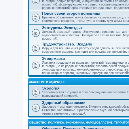
В. Мегре (общие встречи), инициативные группы по созда
поместий), формирующиеся и существующие родовые пос
родовых поместий; организации и объединения, поддерж
Поиск своей второй половины
Брачные объявления: поиск близкого человека по духу, с
Совместное общение, чтобы лучше понять друг друга в ра
Экотуризм. Экоотдых
Зелёный, сельский туризм. Экскурсии в живописные, дос
оздоровительные места). Поездки по святым местам. Ма
поместий).
Трудоустройство. Экодело
Форум для тех, кто ищет работу среди единомышленников
совместного экодела; кто ищет или предлагает волонтёрс
Экоярмарка
Ярмарка продукции из родовых поместий (выращенная и с
В. Мегре (не из родовых поместий); экологической проду
экопродукции промышленного/фермерского производства и
поиск старых сортов), животным, продукции для экохозяй
ЭКОЛОГИЯ И ЗДОРОВЬЕ
Экология
Экологическая ситуация и способы улучшения экологии. В
разрушающий природу).
Здоровый образ жизни
Здоровье – экология человека. Влияние окружающей обст
Естественное питание. Приготовление вкусной вегетариан
жизни в гармонии с природой.
ОБЩЕСТВО. ПОЛИТИКА. ЭКОНОМИКА. НАРОДОВЛАСТИЕ. ТЕРРИТ
Общество. Политика. Экономика