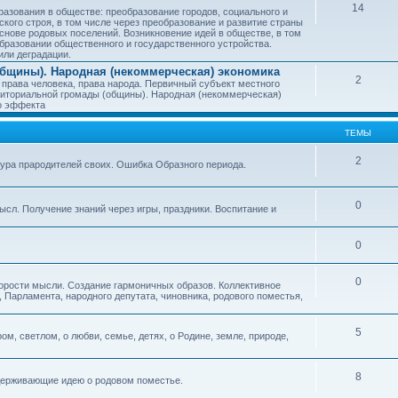
14
азования в обществе: преобразование городов, социального и
ского строя, в том числе через преобразование и развитие страны
снове родовых поселений. Возникновение идей в обществе, в том
бразовании общественного и государственного устройства.
или деградации.
бщины). Народная (некоммерческая) экономика
2
 права человека, права народа. Первичный субъект местного
иториальной громады (общины). Народная (некоммерческая)
о эффекта
ТЕМЫ
2
тура прародителей своих. Ошибка Образного периода.
0
ысл. Получение знаний через игры, праздники. Воспитание и
0
0
корости мысли. Создание гармоничных образов. Коллективное
 Парламента, народного депутата, чиновника, родового поместья,
5
ом, светлом, о любви, семье, детях, о Родине, земле, природе,
8
оддерживающие идею о родовом поместье.