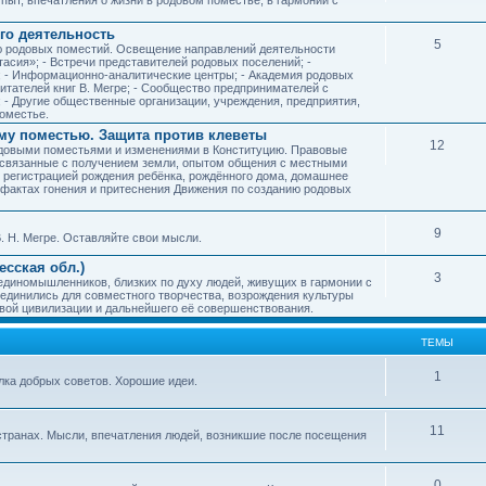
го деятельность
5
ию родовых поместий. Освещение направлений деятельности
тасия»; - Встречи представителей родовых поселений; -
; - Информационно-аналитические центры; - Академия родовых
читателей книг В. Мегре; - Сообщество предпринимателей с
- Другие общественные организации, учреждения, предприятия,
оместье.
му поместью. Защита против клеветы
12
родовыми поместьями и изменениями в Конституцию. Правовые
 связанные с получением земли, опытом общения с местными
, регистрацией рождения ребёнка, рождённого дома, домашнее
ых фактах гонения и притеснения Движения по созданию родовых
9
. Н. Мегре. Оставляйте свои мысли.
сская обл.)
3
 единомышленников, близких по духу людей, живущих в гармонии с
ъединились для совместного творчества, возрождения культуры
овой цивилизации и дальнейшего её совершенствования.
ТЕМЫ
1
илка добрых советов. Хорошие идеи.
11
странах. Мысли, впечатления людей, возникшие после посещения
0