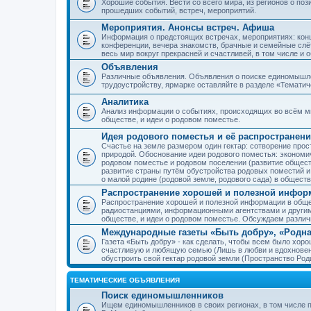
Хорошие события. Вести со всего мира, из регионов о по
прошедших событий, встреч, мероприятий.
Мероприятия. Анонсы встреч. Афиша
Информация о предстоящих встречах, мероприятиях: конце
конференции, вечера знакомств, брачные и семейные слёт
весь мир вокруг прекрасней и счастливей, в том числе и 
Объявления
Различные объявления. Объявления о поиске единомышлен
трудоустройству, ярмарке оставляйте в разделе «Темати
Аналитика
Анализ информации о событиях, происходящих во всём мир
обществе, и идеи о родовом поместье.
Идея родового поместья и её распространени
Счастье на земле размером один гектар: сотворение прос
природой. Обоснование идеи родового поместья: экономич
родовом поместье и родовом поселении (развитие обществ
развитие страны путём обустройства родовых поместий и
о малой родине (родовой земле, родового сада) в обществ
Распространение хорошей и полезной информ
Распространение хорошей и полезной информации в общес
радиостанциями, информационными агентствами и други
обществе, и идеи о родовом поместье. Обсуждаем разли
Международные газеты «Быть добру», «Родна
Газета «Быть добру» - как сделать, чтобы всем было хорош
счастливую и любящую семью (Лишь в любви и вдохновень
обустроить свой гектар родовой земли (Пространство Роди
ТЕМАТИЧЕСКИЕ ОБЪЯВЛЕНИЯ
Поиск единомышленников
Ищем единомышленников в своих регионах, в том числе п