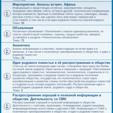
Мероприятия. Анонсы встреч. Афиша
Информация о предстоящих встречах, мероприятиях: концерты,
праздники, фестивали, слёты, встречи друзей, читательские конференции,
вечера знакомств, брачные и семейные слёты; курсы, семинары, лекции,
круглые столы о том, как сделать весь мир вокруг прекрасней и
счастливей, в том числе и об идее родового поместья (малой родины).
Темы:
93
Объявления
Различные объявления. Объявления о поиске единомышленников, по
поиску своей второй половины, туризму, трудоустройству, ярмарке
оставляйте в разделе «Тематические объявления».
Темы:
72
Аналитика
Анализ информации о событиях, происходящих во всём мире и в
регионах, в том числе о позитивных преобразованиях в обществе, и идеи о
родовом поместье.
Темы:
33
Идея родового поместья и её распространение в обществе
Счастье на земле размером один гектар: сотворение пространства Любви
на своей земле родовой, образ жизни в гармонии с природой. Обоснование
идеи родового поместья: экономическое, экологическое, социальное и т.п.
Концепции, программы о родовом поместье и родовом поселении
(развитие общества, государства, его политического строя через
преобразование и развитие страны путём обустройства родовых поместий
и создания на их основе родовых поселений). Распространение идеи о
малой родине (родовой земле, родового сада) в обществе.
Темы:
2
Распространение хорошей и полезной информации в
обществе. Деятельность со СМИ
Распространение хорошей и полезной информации в обществе.
Деятельность с газетами, журналами, телевидением, радиостанциями,
информационными агентствами и другими СМИ. Информация от СМИ о
позитивных преобразованиях в обществе, и идеи о родовом поместье.