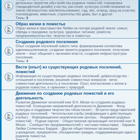
детальных проектов обустройства родовых поместий; планировка
(ландшафтный дизайн) участка; растения; культура хозяйствования на
земле (безпахотное землепользование); сад, лес, огород, пруд на участке;
пчеловедение; животные; строительство дома, быт и другое.
Темы:
9
Образ жизни в поместье
Образ жизни в пространстве Любви на гектаре родовой земли: семья;
обряды и праздники; культура; здоровье; питание; ремёсла;
предпринимательство, творчество в поместье.
Создание родового поселения
Опыт создания поселений нового типа: формирование коллектива
единомышленников; создание проекта родового поселения; получение
земли – опыт общения с органами власти; создание инфраструктуры
поселения.
Темы:
4
Вести (опыт) из существующих родовых поселений,
поместий
Информация из существующих родовых поселений: добрососедство -
отношения в поселении, решение совместных вопросов - вече;
совместная деятельность в поселении. Опыт, впечатления о жизни в
родовом поместье, в гармонии с природой.
Движение по созданию родовых поместий и его
деятельность
Развитие Движения читателей книг В.Н. Мегре по созданию родовых
поместий. Освещение направлений деятельности Движения: - Фонд
культуры и поддержки творчества «Анастасия»; - Встречи представителей
родовых поселений; - Читательские клубы (информация о действующих
клубах); - Информационно-аналитические центры; - Академия родовых
поместий; - Родная партия; - Общественная организация читателей книг В.
Мегре; - Сообщество предпринимателей с чистыми помыслами; - Караван
Любви Солнечных Бардов; - Другие общественные организации,
учреждения, предприятия, объединения граждан, поддерживающие идею о
родовом поместье.
Темы:
5