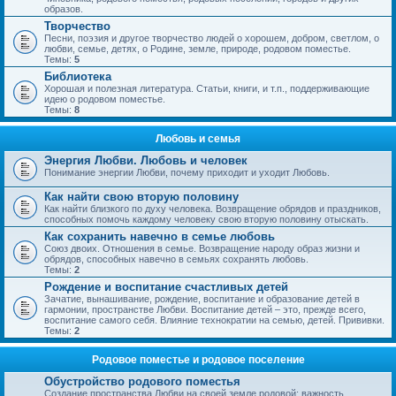
образов.
Творчество
Песни, поэзия и другое творчество людей о хорошем, добром, светлом, о
любви, семье, детях, о Родине, земле, природе, родовом поместье.
Темы:
5
Библиотека
Хорошая и полезная литература. Статьи, книги, и т.п., поддерживающие
идею о родовом поместье.
Темы:
8
Любовь и семья
Энергия Любви. Любовь и человек
Понимание энергии Любви, почему приходит и уходит Любовь.
Как найти свою вторую половину
Как найти близкого по духу человека. Возвращение обрядов и праздников,
способных помочь каждому человеку свою вторую половину отыскать.
Как сохранить навечно в семье любовь
Союз двоих. Отношения в семье. Возвращение народу образ жизни и
обрядов, способных навечно в семьях сохранять любовь.
Темы:
2
Рождение и воспитание счастливых детей
Зачатие, вынашивание, рождение, воспитание и образование детей в
гармонии, пространстве Любви. Воспитание детей – это, прежде всего,
воспитание самого себя. Влияние технократии на семью, детей. Прививки.
Темы:
2
Родовое поместье и родовое поселение
Обустройство родового поместья
Создание пространства Любви на своей земле родовой; важность