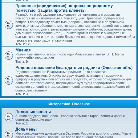
Правовые (юридические) вопросы по родовому
поместью. Защита против клеветы
Разработка и обсуждение законопроектов, связанных с родовыми
поместьями и изменениями в Конституцию. Правовые (юридические)
вопросы по родовому поместью (вопросы, связанные с получением
земли, опытом общения с местными властями, регистрацией земельного
участка, жилого дома, регистрацией рождения ребёнка, рождённого дома,
домашнее образование и т.п.). Защита против клеветы: о конкретных
фактах гонения и притеснения Движения по созданию родовых поместий, а
также о методах защиты своих прав.
Темы:
12
Мнения
Различные мнения, в том числе идеи Анастасии в книгах В. Н. Мегре.
Оставляйте свои мысли.
Темы:
9
Родовое поселение Благодатные родники (Одесская обл.)
Родовое поселение Благодатные родники – это коллектив
единомышленников, близких по духу людей, живущих в гармонии с
природой в родовых поместьях по соседству, которые объединились для
совместного творчества, возрождения культуры прародителей своих,
создания условий для зарождения новой цивилизации и дальнейшего её
совершенствования.
Темы:
3
Интересное. Полезное
Полезные советы
Знания предков: всё новое - хорошо забытое старое. Копилка добрых
советов. Хорошие идеи.
Темы:
1
Дольмены
Местонахождение дольменов в Украине, России и других странах. Мысли,
впечатления людей, возникшие после посещения дольменов).