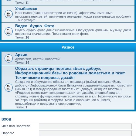
Темы:
11
Улыбаемся
Наш юмор (смешные истории из жизни), афоризмы, смешные
высказывания детей, приличные анекдоты. Когда высмеиваешь проблему
– она уходит.
Видео. Аудио. Фото
Видео, аудио, фото для ознакомления. Обсуждаем фильмы, музыку, даём
ссылки на скачивание. Показываем свои фото.
Темы:
16
Разное
Архив
Архив тем, статей, новостей.
Темы:
14
Образ эл. страницы портала «Быть добру»,
Информационной базы по родовым поместьям и газет.
Технические вопросы, дизайн
Создание и обсуждение образа эл. страницы (сайта) портала «Быть
добру», «Информационной базы Движения создателей родовых поместий»
(ИБ ДСРП) и международных газет «Быть добру», «Родная газета» и
«Родовое поместье»: концепция развития, дизайн, внешний вид эл.
страниц, новые функциональные возможности и т.п. Технические вопросы
эл. страниц (сайтов) и форума. Можно сообщать об ошибках,
недоработках и предлагать свои решения.
Темы:
1
ВХОД
Имя пользователя:
Пароль: