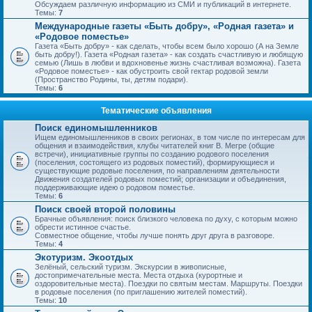
Обсуждаем различную информацию из СМИ и публикаций в интернете.
Темы:
7
Международные газеты «Быть добру», «Родная газета» и
«Родовое поместье»
Газета «Быть добру» - как сделать, чтобы всем было хорошо (А на Земле
быть добру!). Газета «Родная газета» - как создать счастливую и любящую
семью (Лишь в любви и вдохновенье жизнь счастливая возможна). Газета
«Родовое поместье» - как обустроить свой гектар родовой земли
(Пространство Родины, ты, детям подари).
Темы:
6
Тематические объявления
Поиск единомышленников
Ищем единомышленников в своих регионах, в том числе по интересам для
общения и взаимодействия, клубы читателей книг В. Мегре (общие
встречи), инициативные группы по созданию родового поселения
(поселения, состоящего из родовых поместий), формирующиеся и
существующие родовые поселения, по направлениям деятельности
Движения создателей родовых поместий; организации и объединения,
поддерживающие идею о родовом поместье.
Темы:
6
Поиск своей второй половины
Брачные объявления: поиск близкого человека по духу, с которым можно
обрести истинное счастье.
Совместное общение, чтобы лучше понять друг друга в разговоре.
Темы:
4
Экотуризм. Экоотдых
Зелёный, сельский туризм. Экскурсии в живописные,
достопримечательные места. Места отдыха (курортные и
оздоровительные места). Поездки по святым местам. Маршруты. Поездки
в родовые поселения (по приглашению жителей поместий).
Темы:
10