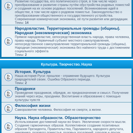
Развитие государства, его политического строя, в том числе через
преобразование и развитие страны путём обустройства родовых поместий
и создания на их основе родовых поселений. Возникновение идей в
обществе, в том числе идеи о родовом поместье. Законодательство о
преобразовании общественного и государственного устройства.
Современная коммерческая экономика, её пути развития или деградации.
Темы:
14
Народовластие. Территориальные громады (общины).
Народная (некоммерческая) экономика
Прямое народовластие, непосредственная власть народа, права человека,
права народа. Первичный субъект местного самоуправления,
непосредственное самоуправление территориальной громады (общины).
Народная (некоммерческая) экономика без наёмного труда с достижением
социального эффекта
Темы:
2
Культура. Творчество. Наука
История. Культура
Наша история Руси: прошлое - отражение будущего. Культура
прародителей своих. Ошибка Образного периода.
Темы:
2
Праздники
Проведение праздников, обрядов, их предназначение и смысл. Получение
знаний через игры, праздники. Воспитание и образование с помощью
культуры чувств
Философия жизни
Саморазвитие человека. Философия не смерти, а жизни.
Наука. Наука образности. Образотворчество
Использование достижений науки во благо. Увеличение скорости мысли.
Создание гармоничных образов. Коллективное создание позитивных
образов Президента, Правительства, Парламента, народного депутата,
чиновника, родового поместья, родовых поселений, городов и других