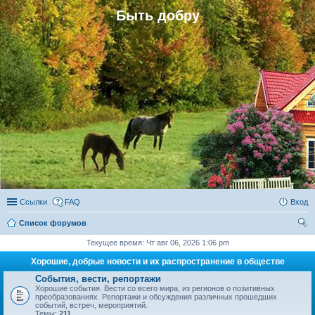
Быть добру
Ссылки
FAQ
Вход
Список форумов
ои
Текущее время: Чт авг 06, 2026 1:06 pm
ск
Хорошие, добрые новости и их распространение в обществе
События, вести, репортажи
Хорошие события. Вести со всего мира, из регионов о позитивных
преобразованиях. Репортажи и обсуждения различных прошедших
событий, встреч, мероприятий.
Темы:
211