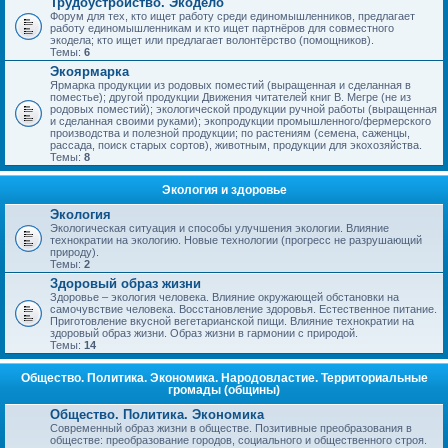
Трудоустройство. Экодело
Форум для тех, кто ищет работу среди единомышленников, предлагает
работу единомышленникам и кто ищет партнёров для совместного
экодела; кто ищет или предлагает волонтёрство (помощников).
Темы:
6
Экоярмарка
Ярмарка продукции из родовых поместий (выращенная и сделанная в
поместье); другой продукции Движения читателей книг В. Мегре (не из
родовых поместий); экологической продукции ручной работы (выращенная
и сделанная своими руками); экопродукции промышленного/фермерского
производства и полезной продукции; по растениям (семена, саженцы,
рассада, поиск старых сортов), животным, продукции для экохозяйства.
Темы:
8
Экология и здоровье
Экология
Экологическая ситуация и способы улучшения экологии. Влияние
технократии на экологию. Новые технологии (прогресс не разрушающий
природу).
Темы:
2
Здоровый образ жизни
Здоровье – экология человека. Влияние окружающей обстановки на
самочувствие человека. Восстановление здоровья. Естественное питание.
Приготовление вкусной вегетарианской пищи. Влияние технократии на
здоровый образ жизни. Образ жизни в гармонии с природой.
Темы:
14
Общество. Политика. Экономика. Народовластие. Территориальные
громады (общины)
Общество. Политика. Экономика
Современный образ жизни в обществе. Позитивные преобразования в
обществе: преобразование городов, социального и общественного строя.