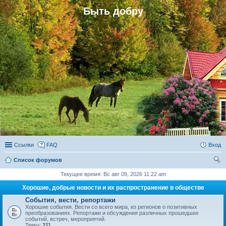
Быть добру
Ссылки
FAQ
Вход
Список форумов
ои
Текущее время: Вс авг 09, 2026 11:22 am
ск
Хорошие, добрые новости и их распространение в обществе
События, вести, репортажи
Хорошие события. Вести со всего мира, из регионов о позитивных
преобразованиях. Репортажи и обсуждения различных прошедших
событий, встреч, мероприятий.
Темы:
211