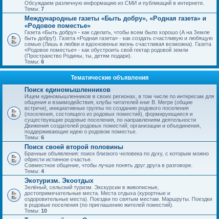
Обсуждаем различную информацию из СМИ и публикаций в интернете.
Темы:
7
Международные газеты «Быть добру», «Родная газета» и
«Родовое поместье»
Газета «Быть добру» - как сделать, чтобы всем было хорошо (А на Земле
быть добру!). Газета «Родная газета» - как создать счастливую и любящую
семью (Лишь в любви и вдохновенье жизнь счастливая возможна). Газета
«Родовое поместье» - как обустроить свой гектар родовой земли
(Пространство Родины, ты, детям подари).
Темы:
6
Тематические объявления
Поиск единомышленников
Ищем единомышленников в своих регионах, в том числе по интересам для
общения и взаимодействия, клубы читателей книг В. Мегре (общие
встречи), инициативные группы по созданию родового поселения
(поселения, состоящего из родовых поместий), формирующиеся и
существующие родовые поселения, по направлениям деятельности
Движения создателей родовых поместий; организации и объединения,
поддерживающие идею о родовом поместье.
Темы:
6
Поиск своей второй половины
Брачные объявления: поиск близкого человека по духу, с которым можно
обрести истинное счастье.
Совместное общение, чтобы лучше понять друг друга в разговоре.
Темы:
4
Экотуризм. Экоотдых
Зелёный, сельский туризм. Экскурсии в живописные,
достопримечательные места. Места отдыха (курортные и
оздоровительные места). Поездки по святым местам. Маршруты. Поездки
в родовые поселения (по приглашению жителей поместий).
Темы:
10