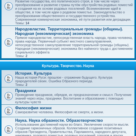
Развитие государства, его политического строя, в том числе через
преобразование и развитие страны путём обустройства родовых поместий
и создания на их основе родовых поселений. Возникновение идей в
обществе, в том числе идеи о родовом поместье. Законодательство о
преобразовании общественного и государственного устройства.
Современная коммерческая экономика, её пути развития или деградации.
Темы:
14
Народовластие. Территориальные громады (общины).
Народная (некоммерческая) экономика
Прямое народовластие, непосредственная власть народа, права человека,
права народа. Первичный субъект местного самоуправления,
непосредственное самоуправление территориальной громады (общины).
Народная (некоммерческая) экономика без наёмного труда с достижением
социального эффекта
Темы:
2
Культура. Творчество. Наука
История. Культура
Наша история Руси: прошлое - отражение будущего. Культура
прародителей своих. Ошибка Образного периода.
Темы:
2
Праздники
Проведение праздников, обрядов, их предназначение и смысл. Получение
знаний через игры, праздники. Воспитание и образование с помощью
культуры чувств
Философия жизни
Саморазвитие человека. Философия не смерти, а жизни.
Наука. Наука образности. Образотворчество
Использование достижений науки во благо. Увеличение скорости мысли.
Создание гармоничных образов. Коллективное создание позитивных
образов Президента, Правительства, Парламента, народного депутата,
чиновника, родового поместья, родовых поселений, городов и других