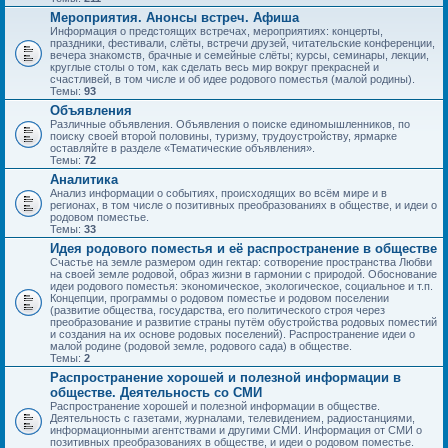
Мероприятия. Анонсы встреч. Афиша
Информация о предстоящих встречах, мероприятиях: концерты,
праздники, фестивали, слёты, встречи друзей, читательские конференции,
вечера знакомств, брачные и семейные слёты; курсы, семинары, лекции,
круглые столы о том, как сделать весь мир вокруг прекрасней и
счастливей, в том числе и об идее родового поместья (малой родины).
Темы:
93
Объявления
Различные объявления. Объявления о поиске единомышленников, по
поиску своей второй половины, туризму, трудоустройству, ярмарке
оставляйте в разделе «Тематические объявления».
Темы:
72
Аналитика
Анализ информации о событиях, происходящих во всём мире и в
регионах, в том числе о позитивных преобразованиях в обществе, и идеи о
родовом поместье.
Темы:
33
Идея родового поместья и её распространение в обществе
Счастье на земле размером один гектар: сотворение пространства Любви
на своей земле родовой, образ жизни в гармонии с природой. Обоснование
идеи родового поместья: экономическое, экологическое, социальное и т.п.
Концепции, программы о родовом поместье и родовом поселении
(развитие общества, государства, его политического строя через
преобразование и развитие страны путём обустройства родовых поместий
и создания на их основе родовых поселений). Распространение идеи о
малой родине (родовой земле, родового сада) в обществе.
Темы:
2
Распространение хорошей и полезной информации в
обществе. Деятельность со СМИ
Распространение хорошей и полезной информации в обществе.
Деятельность с газетами, журналами, телевидением, радиостанциями,
информационными агентствами и другими СМИ. Информация от СМИ о
позитивных преобразованиях в обществе, и идеи о родовом поместье.