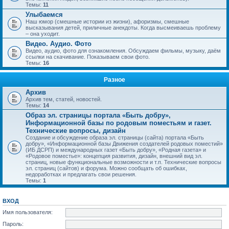
Темы:
11
Улыбаемся
Наш юмор (смешные истории из жизни), афоризмы, смешные
высказывания детей, приличные анекдоты. Когда высмеиваешь проблему
– она уходит.
Видео. Аудио. Фото
Видео, аудио, фото для ознакомления. Обсуждаем фильмы, музыку, даём
ссылки на скачивание. Показываем свои фото.
Темы:
16
Разное
Архив
Архив тем, статей, новостей.
Темы:
14
Образ эл. страницы портала «Быть добру»,
Информационной базы по родовым поместьям и газет.
Технические вопросы, дизайн
Создание и обсуждение образа эл. страницы (сайта) портала «Быть
добру», «Информационной базы Движения создателей родовых поместий»
(ИБ ДСРП) и международных газет «Быть добру», «Родная газета» и
«Родовое поместье»: концепция развития, дизайн, внешний вид эл.
страниц, новые функциональные возможности и т.п. Технические вопросы
эл. страниц (сайтов) и форума. Можно сообщать об ошибках,
недоработках и предлагать свои решения.
Темы:
1
ВХОД
Имя пользователя:
Пароль: