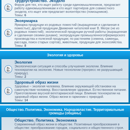
Трудоустройство. Экодело
Форум для тех, кто ищет работу среди единомышленников, предлагает
работу единомышленникам и кто ищет партнёров для совместного
экодела; кто ищет или предлагает волонтёрство (помощников).
Темы:
6
Экоярмарка
Ярмарка продукции из родовых поместий (выращенная и сделанная в
поместье); другой продукции Движения читателей книг В. Мегре (не из
родовых поместий); экологической продукции ручной работы (выращенная
и сделанная своими руками); экопродукции промышленного/фермерского
производства и полезной продукции; по растениям (семена, саженцы,
рассада, поиск старых сортов), животным, продукции для экохозяйства.
Темы:
8
Экология и здоровье
Экология
Экологическая ситуация и способы улучшения экологии. Влияние
технократии на экологию. Новые технологии (прогресс не разрушающий
природу).
Темы:
2
Здоровый образ жизни
Здоровье – экология человека. Влияние окружающей обстановки на
самочувствие человека. Восстановление здоровья. Естественное питание.
Приготовление вкусной вегетарианской пищи. Влияние технократии на
здоровый образ жизни. Образ жизни в гармонии с природой.
Темы:
14
Общество. Политика. Экономика. Народовластие. Территориальные
громады (общины)
Общество. Политика. Экономика
Современный образ жизни в обществе. Позитивные преобразования в
обществе: преобразование городов, социального и общественного строя.