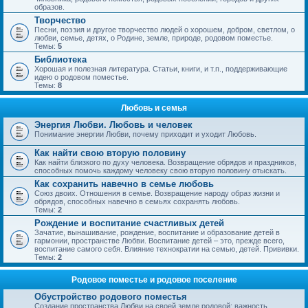
образов.
Творчество
Песни, поэзия и другое творчество людей о хорошем, добром, светлом, о
любви, семье, детях, о Родине, земле, природе, родовом поместье.
Темы:
5
Библиотека
Хорошая и полезная литература. Статьи, книги, и т.п., поддерживающие
идею о родовом поместье.
Темы:
8
Любовь и семья
Энергия Любви. Любовь и человек
Понимание энергии Любви, почему приходит и уходит Любовь.
Как найти свою вторую половину
Как найти близкого по духу человека. Возвращение обрядов и праздников,
способных помочь каждому человеку свою вторую половину отыскать.
Как сохранить навечно в семье любовь
Союз двоих. Отношения в семье. Возвращение народу образ жизни и
обрядов, способных навечно в семьях сохранять любовь.
Темы:
2
Рождение и воспитание счастливых детей
Зачатие, вынашивание, рождение, воспитание и образование детей в
гармонии, пространстве Любви. Воспитание детей – это, прежде всего,
воспитание самого себя. Влияние технократии на семью, детей. Прививки.
Темы:
2
Родовое поместье и родовое поселение
Обустройство родового поместья
Создание пространства Любви на своей земле родовой; важность