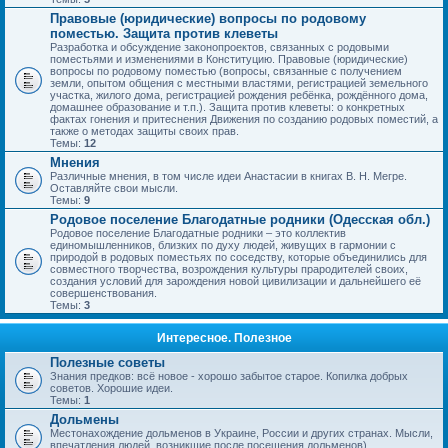
Правовые (юридические) вопросы по родовому
поместью. Защита против клеветы
Разработка и обсуждение законопроектов, связанных с родовыми
поместьями и изменениями в Конституцию. Правовые (юридические)
вопросы по родовому поместью (вопросы, связанные с получением
земли, опытом общения с местными властями, регистрацией земельного
участка, жилого дома, регистрацией рождения ребёнка, рождённого дома,
домашнее образование и т.п.). Защита против клеветы: о конкретных
фактах гонения и притеснения Движения по созданию родовых поместий, а
также о методах защиты своих прав.
Темы:
12
Мнения
Различные мнения, в том числе идеи Анастасии в книгах В. Н. Мегре.
Оставляйте свои мысли.
Темы:
9
Родовое поселение Благодатные родники (Одесская обл.)
Родовое поселение Благодатные родники – это коллектив
единомышленников, близких по духу людей, живущих в гармонии с
природой в родовых поместьях по соседству, которые объединились для
совместного творчества, возрождения культуры прародителей своих,
создания условий для зарождения новой цивилизации и дальнейшего её
совершенствования.
Темы:
3
Интересное. Полезное
Полезные советы
Знания предков: всё новое - хорошо забытое старое. Копилка добрых
советов. Хорошие идеи.
Темы:
1
Дольмены
Местонахождение дольменов в Украине, России и других странах. Мысли,
впечатления людей, возникшие после посещения дольменов).