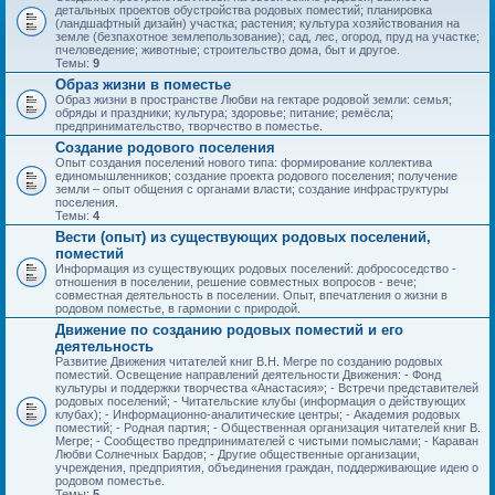
детальных проектов обустройства родовых поместий; планировка
(ландшафтный дизайн) участка; растения; культура хозяйствования на
земле (безпахотное землепользование); сад, лес, огород, пруд на участке;
пчеловедение; животные; строительство дома, быт и другое.
Темы:
9
Образ жизни в поместье
Образ жизни в пространстве Любви на гектаре родовой земли: семья;
обряды и праздники; культура; здоровье; питание; ремёсла;
предпринимательство, творчество в поместье.
Создание родового поселения
Опыт создания поселений нового типа: формирование коллектива
единомышленников; создание проекта родового поселения; получение
земли – опыт общения с органами власти; создание инфраструктуры
поселения.
Темы:
4
Вести (опыт) из существующих родовых поселений,
поместий
Информация из существующих родовых поселений: добрососедство -
отношения в поселении, решение совместных вопросов - вече;
совместная деятельность в поселении. Опыт, впечатления о жизни в
родовом поместье, в гармонии с природой.
Движение по созданию родовых поместий и его
деятельность
Развитие Движения читателей книг В.Н. Мегре по созданию родовых
поместий. Освещение направлений деятельности Движения: - Фонд
культуры и поддержки творчества «Анастасия»; - Встречи представителей
родовых поселений; - Читательские клубы (информация о действующих
клубах); - Информационно-аналитические центры; - Академия родовых
поместий; - Родная партия; - Общественная организация читателей книг В.
Мегре; - Сообщество предпринимателей с чистыми помыслами; - Караван
Любви Солнечных Бардов; - Другие общественные организации,
учреждения, предприятия, объединения граждан, поддерживающие идею о
родовом поместье.
Темы:
5