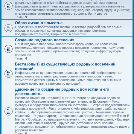
детальных проектов обустройства родовых поместий; планировка
(ландшафтный дизайн) участка; растения; культура хозяйствования на
земле (безпахотное землепользование); сад, лес, огород, пруд на участке;
пчеловедение; животные; строительство дома, быт и другое.
Темы:
9
Образ жизни в поместье
Образ жизни в пространстве Любви на гектаре родовой земли: семья;
обряды и праздники; культура; здоровье; питание; ремёсла;
предпринимательство, творчество в поместье.
Создание родового поселения
Опыт создания поселений нового типа: формирование коллектива
единомышленников; создание проекта родового поселения; получение
земли – опыт общения с органами власти; создание инфраструктуры
поселения.
Темы:
4
Вести (опыт) из существующих родовых поселений,
поместий
Информация из существующих родовых поселений: добрососедство -
отношения в поселении, решение совместных вопросов - вече;
совместная деятельность в поселении. Опыт, впечатления о жизни в
родовом поместье, в гармонии с природой.
Движение по созданию родовых поместий и его
деятельность
Развитие Движения читателей книг В.Н. Мегре по созданию родовых
поместий. Освещение направлений деятельности Движения: - Фонд
культуры и поддержки творчества «Анастасия»; - Встречи представителей
родовых поселений; - Читательские клубы (информация о действующих
клубах); - Информационно-аналитические центры; - Академия родовых
поместий; - Родная партия; - Общественная организация читателей книг В.
Мегре; - Сообщество предпринимателей с чистыми помыслами; - Караван
Любви Солнечных Бардов; - Другие общественные организации,
учреждения, предприятия, объединения граждан, поддерживающие идею о
родовом поместье.
Темы:
5