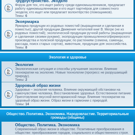
Трудоустройство. Экодело
Форум для тех, кто ищет работу среди единомышленников, предлагает
работу единомышленникам и кто ищет партнёров для совместного
экодела; кто ищет или предлагает волонтёрство (помощников).
Темы:
6
Экоярмарка
Ярмарка продукции из родовых поместий (выращенная и сделанная в
поместье); другой продукции Движения читателей книг В. Мегре (не из
родовых поместий); экологической продукции ручной работы (выращенная
и сделанная своими руками); экопродукции промышленного/фермерского
производства и полезной продукции; по растениям (семена, саженцы,
рассада, поиск старых сортов), животным, продукции для экохозяйства.
Темы:
8
Экология и здоровье
Экология
Экологическая ситуация и способы улучшения экологии. Влияние
технократии на экологию. Новые технологии (прогресс не разрушающий
природу).
Темы:
2
Здоровый образ жизни
Здоровье – экология человека. Влияние окружающей обстановки на
самочувствие человека. Восстановление здоровья. Естественное питание.
Приготовление вкусной вегетарианской пищи. Влияние технократии на
здоровый образ жизни. Образ жизни в гармонии с природой.
Темы:
14
Общество. Политика. Экономика. Народовластие. Территориальные
громады (общины)
Общество. Политика. Экономика
Современный образ жизни в обществе. Позитивные преобразования в
обществе: преобразование городов, социального и общественного строя.