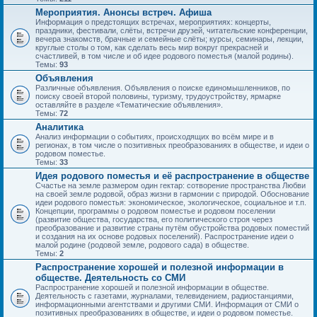
Мероприятия. Анонсы встреч. Афиша
Информация о предстоящих встречах, мероприятиях: концерты,
праздники, фестивали, слёты, встречи друзей, читательские конференции,
вечера знакомств, брачные и семейные слёты; курсы, семинары, лекции,
круглые столы о том, как сделать весь мир вокруг прекрасней и
счастливей, в том числе и об идее родового поместья (малой родины).
Темы:
93
Объявления
Различные объявления. Объявления о поиске единомышленников, по
поиску своей второй половины, туризму, трудоустройству, ярмарке
оставляйте в разделе «Тематические объявления».
Темы:
72
Аналитика
Анализ информации о событиях, происходящих во всём мире и в
регионах, в том числе о позитивных преобразованиях в обществе, и идеи о
родовом поместье.
Темы:
33
Идея родового поместья и её распространение в обществе
Счастье на земле размером один гектар: сотворение пространства Любви
на своей земле родовой, образ жизни в гармонии с природой. Обоснование
идеи родового поместья: экономическое, экологическое, социальное и т.п.
Концепции, программы о родовом поместье и родовом поселении
(развитие общества, государства, его политического строя через
преобразование и развитие страны путём обустройства родовых поместий
и создания на их основе родовых поселений). Распространение идеи о
малой родине (родовой земле, родового сада) в обществе.
Темы:
2
Распространение хорошей и полезной информации в
обществе. Деятельность со СМИ
Распространение хорошей и полезной информации в обществе.
Деятельность с газетами, журналами, телевидением, радиостанциями,
информационными агентствами и другими СМИ. Информация от СМИ о
позитивных преобразованиях в обществе, и идеи о родовом поместье.