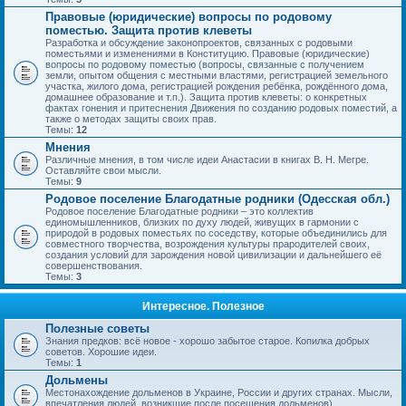
Правовые (юридические) вопросы по родовому
поместью. Защита против клеветы
Разработка и обсуждение законопроектов, связанных с родовыми
поместьями и изменениями в Конституцию. Правовые (юридические)
вопросы по родовому поместью (вопросы, связанные с получением
земли, опытом общения с местными властями, регистрацией земельного
участка, жилого дома, регистрацией рождения ребёнка, рождённого дома,
домашнее образование и т.п.). Защита против клеветы: о конкретных
фактах гонения и притеснения Движения по созданию родовых поместий, а
также о методах защиты своих прав.
Темы:
12
Мнения
Различные мнения, в том числе идеи Анастасии в книгах В. Н. Мегре.
Оставляйте свои мысли.
Темы:
9
Родовое поселение Благодатные родники (Одесская обл.)
Родовое поселение Благодатные родники – это коллектив
единомышленников, близких по духу людей, живущих в гармонии с
природой в родовых поместьях по соседству, которые объединились для
совместного творчества, возрождения культуры прародителей своих,
создания условий для зарождения новой цивилизации и дальнейшего её
совершенствования.
Темы:
3
Интересное. Полезное
Полезные советы
Знания предков: всё новое - хорошо забытое старое. Копилка добрых
советов. Хорошие идеи.
Темы:
1
Дольмены
Местонахождение дольменов в Украине, России и других странах. Мысли,
впечатления людей, возникшие после посещения дольменов).