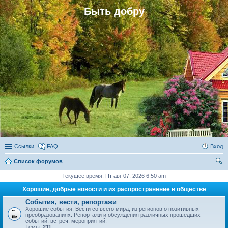
Быть добру
Ссылки
FAQ
Вход
Список форумов
ои
Текущее время: Пт авг 07, 2026 6:50 am
ск
Хорошие, добрые новости и их распространение в обществе
События, вести, репортажи
Хорошие события. Вести со всего мира, из регионов о позитивных
преобразованиях. Репортажи и обсуждения различных прошедших
событий, встреч, мероприятий.
Темы:
211