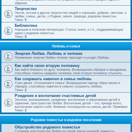
образов.
Творчество
Песни, поэзия и другое творчество людей о хорошем, добром, светлом, о
любви, семье, детях, о Родине, земле, природе, родовом поместье.
Темы:
5
Библиотека
Хорошая и полезная литература. Статьи, книги, и т.п., поддерживающие
идею о родовом поместье.
Темы:
8
Любовь и семья
Энергия Любви. Любовь и человек
Понимание энергии Любви, почему приходит и уходит Любовь.
Как найти свою вторую половину
Как найти близкого по духу человека. Возвращение обрядов и праздников,
способных помочь каждому человеку свою вторую половину отыскать.
Как сохранить навечно в семье любовь
Союз двоих. Отношения в семье. Возвращение народу образ жизни и
обрядов, способных навечно в семьях сохранять любовь.
Темы:
2
Рождение и воспитание счастливых детей
Зачатие, вынашивание, рождение, воспитание и образование детей в
гармонии, пространстве Любви. Воспитание детей – это, прежде всего,
воспитание самого себя. Влияние технократии на семью, детей. Прививки.
Темы:
2
Родовое поместье и родовое поселение
Обустройство родового поместья
Создание пространства Любви на своей земле родовой; важность