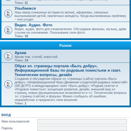
Темы:
11
Улыбаемся
Наш юмор (смешные истории из жизни), афоризмы, смешные
высказывания детей, приличные анекдоты. Когда высмеиваешь проблему
– она уходит.
Видео. Аудио. Фото
Видео, аудио, фото для ознакомления. Обсуждаем фильмы, музыку, даём
ссылки на скачивание. Показываем свои фото.
Темы:
16
Разное
Архив
Архив тем, статей, новостей.
Темы:
14
Образ эл. страницы портала «Быть добру»,
Информационной базы по родовым поместьям и газет.
Технические вопросы, дизайн
Создание и обсуждение образа эл. страницы (сайта) портала «Быть
добру», «Информационной базы Движения создателей родовых поместий»
(ИБ ДСРП) и международных газет «Быть добру», «Родная газета» и
«Родовое поместье»: концепция развития, дизайн, внешний вид эл.
страниц, новые функциональные возможности и т.п. Технические вопросы
эл. страниц (сайтов) и форума. Можно сообщать об ошибках,
недоработках и предлагать свои решения.
Темы:
1
ВХОД
Имя пользователя:
Пароль: