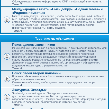
Обсуждаем различную информацию из СМИ и публикаций в интернете.
Темы:
7
Международные газеты «Быть добру», «Родная газета» и
«Родовое поместье»
Газета «Быть добру» - как сделать, чтобы всем было хорошо (А на Земле
быть добру!). Газета «Родная газета» - как создать счастливую и любящую
семью (Лишь в любви и вдохновенье жизнь счастливая возможна). Газета
«Родовое поместье» - как обустроить свой гектар родовой земли
(Пространство Родины, ты, детям подари).
Темы:
6
Тематические объявления
Поиск единомышленников
Ищем единомышленников в своих регионах, в том числе по интересам для
общения и взаимодействия, клубы читателей книг В. Мегре (общие
встречи), инициативные группы по созданию родового поселения
(поселения, состоящего из родовых поместий), формирующиеся и
существующие родовые поселения, по направлениям деятельности
Движения создателей родовых поместий; организации и объединения,
поддерживающие идею о родовом поместье.
Темы:
6
Поиск своей второй половины
Брачные объявления: поиск близкого человека по духу, с которым можно
обрести истинное счастье.
Совместное общение, чтобы лучше понять друг друга в разговоре.
Темы:
4
Экотуризм. Экоотдых
Зелёный, сельский туризм. Экскурсии в живописные,
достопримечательные места. Места отдыха (курортные и
оздоровительные места). Поездки по святым местам. Маршруты. Поездки
в родовые поселения (по приглашению жителей поместий).
Темы:
10