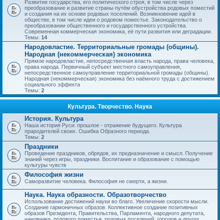
Развитие государства, его политического строя, в том числе через
преобразование и развитие страны путём обустройства родовых поместий
и создания на их основе родовых поселений. Возникновение идей в
обществе, в том числе идеи о родовом поместье. Законодательство о
преобразовании общественного и государственного устройства.
Современная коммерческая экономика, её пути развития или деградации.
Темы:
14
Народовластие. Территориальные громады (общины).
Народная (некоммерческая) экономика
Прямое народовластие, непосредственная власть народа, права человека,
права народа. Первичный субъект местного самоуправления,
непосредственное самоуправление территориальной громады (общины).
Народная (некоммерческая) экономика без наёмного труда с достижением
социального эффекта
Темы:
2
Культура. Творчество. Наука
История. Культура
Наша история Руси: прошлое - отражение будущего. Культура
прародителей своих. Ошибка Образного периода.
Темы:
2
Праздники
Проведение праздников, обрядов, их предназначение и смысл. Получение
знаний через игры, праздники. Воспитание и образование с помощью
культуры чувств
Философия жизни
Саморазвитие человека. Философия не смерти, а жизни.
Наука. Наука образности. Образотворчество
Использование достижений науки во благо. Увеличение скорости мысли.
Создание гармоничных образов. Коллективное создание позитивных
образов Президента, Правительства, Парламента, народного депутата,
чиновника, родового поместья, родовых поселений, городов и других