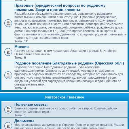
Правовые (юридические) вопросы по родовому
поместью. Защита против клеветы
Разработка и обсуждение законопроектов, связанных с родовыми
поместьями и изменениями в Конституцию. Правовые (юридические)
вопросы по родовому поместью (вопросы, связанные с получением
земли, опытом общения с местными властями, регистрацией земельного
участка, жилого дома, регистрацией рождения ребёнка, рождённого дома,
домашнее образование и т.п.). Защита против клеветы: о конкретных
фактах гонения и притеснения Движения по созданию родовых поместий, а
также о методах защиты своих прав.
Темы:
12
Мнения
Различные мнения, в том числе идеи Анастасии в книгах В. Н. Мегре.
Оставляйте свои мысли.
Темы:
9
Родовое поселение Благодатные родники (Одесская обл.)
Родовое поселение Благодатные родники – это коллектив
единомышленников, близких по духу людей, живущих в гармонии с
природой в родовых поместьях по соседству, которые объединились для
совместного творчества, возрождения культуры прародителей своих,
создания условий для зарождения новой цивилизации и дальнейшего её
совершенствования.
Темы:
3
Интересное. Полезное
Полезные советы
Знания предков: всё новое - хорошо забытое старое. Копилка добрых
советов. Хорошие идеи.
Темы:
1
Дольмены
Местонахождение дольменов в Украине, России и других странах. Мысли,
впечатления людей, возникшие после посещения дольменов).