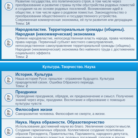
Развитие государства, его политического строя, в том числе через
преобразование и развитие страны путём обустройства родовых поместий
и создания на их основе родовых поселений. Возникновение идей в
обществе, в том числе идеи о родовом поместье. Законодательство о
преобразовании общественного и государственного устройства.
Современная коммерческая экономика, её пути развития или деградации.
Темы:
14
Народовластие. Территориальные громады (общины).
Народная (некоммерческая) экономика
Прямое народовластие, непосредственная власть народа, права человека,
права народа. Первичный субъект местного самоуправления,
непосредственное самоуправление территориальной громады (общины).
Народная (некоммерческая) экономика без наёмного труда с достижением
социального эффекта
Темы:
2
Культура. Творчество. Наука
История. Культура
Наша история Руси: прошлое - отражение будущего. Культура
прародителей своих. Ошибка Образного периода.
Темы:
2
Праздники
Проведение праздников, обрядов, их предназначение и смысл. Получение
знаний через игры, праздники. Воспитание и образование с помощью
культуры чувств
Философия жизни
Саморазвитие человека. Философия не смерти, а жизни.
Наука. Наука образности. Образотворчество
Использование достижений науки во благо. Увеличение скорости мысли.
Создание гармоничных образов. Коллективное создание позитивных
образов Президента, Правительства, Парламента, народного депутата,
чиновника, родового поместья, родовых поселений, городов и других