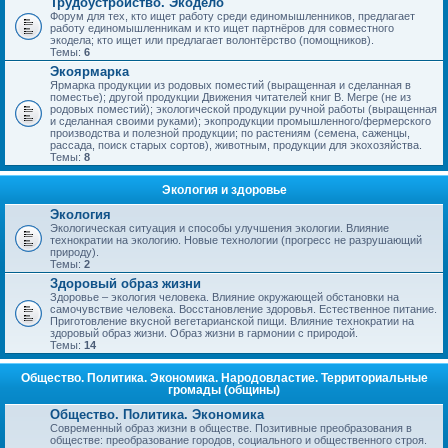
Трудоустройство. Экодело
Форум для тех, кто ищет работу среди единомышленников, предлагает
работу единомышленникам и кто ищет партнёров для совместного
экодела; кто ищет или предлагает волонтёрство (помощников).
Темы:
6
Экоярмарка
Ярмарка продукции из родовых поместий (выращенная и сделанная в
поместье); другой продукции Движения читателей книг В. Мегре (не из
родовых поместий); экологической продукции ручной работы (выращенная
и сделанная своими руками); экопродукции промышленного/фермерского
производства и полезной продукции; по растениям (семена, саженцы,
рассада, поиск старых сортов), животным, продукции для экохозяйства.
Темы:
8
Экология и здоровье
Экология
Экологическая ситуация и способы улучшения экологии. Влияние
технократии на экологию. Новые технологии (прогресс не разрушающий
природу).
Темы:
2
Здоровый образ жизни
Здоровье – экология человека. Влияние окружающей обстановки на
самочувствие человека. Восстановление здоровья. Естественное питание.
Приготовление вкусной вегетарианской пищи. Влияние технократии на
здоровый образ жизни. Образ жизни в гармонии с природой.
Темы:
14
Общество. Политика. Экономика. Народовластие. Территориальные
громады (общины)
Общество. Политика. Экономика
Современный образ жизни в обществе. Позитивные преобразования в
обществе: преобразование городов, социального и общественного строя.