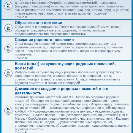
детальных проектов обустройства родовых поместий; планировка
(ландшафтный дизайн) участка; растения; культура хозяйствования на
земле (безпахотное землепользование); сад, лес, огород, пруд на участке;
пчеловедение; животные; строительство дома, быт и другое.
Темы:
9
Образ жизни в поместье
Образ жизни в пространстве Любви на гектаре родовой земли: семья;
обряды и праздники; культура; здоровье; питание; ремёсла;
предпринимательство, творчество в поместье.
Создание родового поселения
Опыт создания поселений нового типа: формирование коллектива
единомышленников; создание проекта родового поселения; получение
земли – опыт общения с органами власти; создание инфраструктуры
поселения.
Темы:
4
Вести (опыт) из существующих родовых поселений,
поместий
Информация из существующих родовых поселений: добрососедство -
отношения в поселении, решение совместных вопросов - вече;
совместная деятельность в поселении. Опыт, впечатления о жизни в
родовом поместье, в гармонии с природой.
Движение по созданию родовых поместий и его
деятельность
Развитие Движения читателей книг В.Н. Мегре по созданию родовых
поместий. Освещение направлений деятельности Движения: - Фонд
культуры и поддержки творчества «Анастасия»; - Встречи представителей
родовых поселений; - Читательские клубы (информация о действующих
клубах); - Информационно-аналитические центры; - Академия родовых
поместий; - Родная партия; - Общественная организация читателей книг В.
Мегре; - Сообщество предпринимателей с чистыми помыслами; - Караван
Любви Солнечных Бардов; - Другие общественные организации,
учреждения, предприятия, объединения граждан, поддерживающие идею о
родовом поместье.
Темы:
5