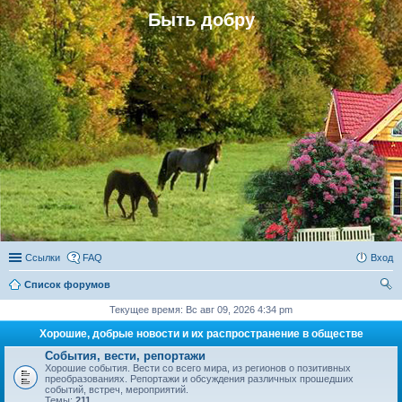
Быть добру
Ссылки
FAQ
Вход
Список форумов
ои
Текущее время: Вс авг 09, 2026 4:34 pm
ск
Хорошие, добрые новости и их распространение в обществе
События, вести, репортажи
Хорошие события. Вести со всего мира, из регионов о позитивных
преобразованиях. Репортажи и обсуждения различных прошедших
событий, встреч, мероприятий.
Темы:
211