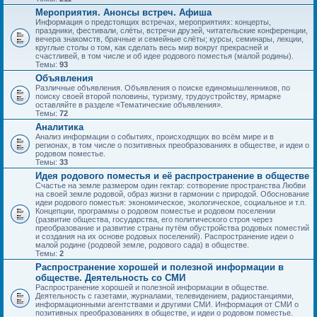
Мероприятия. Анонсы встреч. Афиша
Информация о предстоящих встречах, мероприятиях: концерты,
праздники, фестивали, слёты, встречи друзей, читательские конференции,
вечера знакомств, брачные и семейные слёты; курсы, семинары, лекции,
круглые столы о том, как сделать весь мир вокруг прекрасней и
счастливей, в том числе и об идее родового поместья (малой родины).
Темы:
93
Объявления
Различные объявления. Объявления о поиске единомышленников, по
поиску своей второй половины, туризму, трудоустройству, ярмарке
оставляйте в разделе «Тематические объявления».
Темы:
72
Аналитика
Анализ информации о событиях, происходящих во всём мире и в
регионах, в том числе о позитивных преобразованиях в обществе, и идеи о
родовом поместье.
Темы:
33
Идея родового поместья и её распространение в обществе
Счастье на земле размером один гектар: сотворение пространства Любви
на своей земле родовой, образ жизни в гармонии с природой. Обоснование
идеи родового поместья: экономическое, экологическое, социальное и т.п.
Концепции, программы о родовом поместье и родовом поселении
(развитие общества, государства, его политического строя через
преобразование и развитие страны путём обустройства родовых поместий
и создания на их основе родовых поселений). Распространение идеи о
малой родине (родовой земле, родового сада) в обществе.
Темы:
2
Распространение хорошей и полезной информации в
обществе. Деятельность со СМИ
Распространение хорошей и полезной информации в обществе.
Деятельность с газетами, журналами, телевидением, радиостанциями,
информационными агентствами и другими СМИ. Информация от СМИ о
позитивных преобразованиях в обществе, и идеи о родовом поместье.