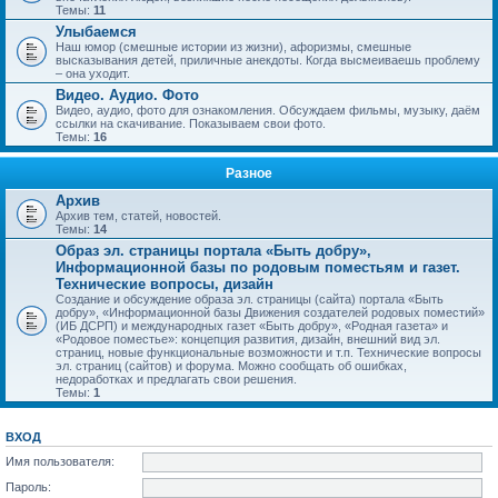
Темы:
11
Улыбаемся
Наш юмор (смешные истории из жизни), афоризмы, смешные
высказывания детей, приличные анекдоты. Когда высмеиваешь проблему
– она уходит.
Видео. Аудио. Фото
Видео, аудио, фото для ознакомления. Обсуждаем фильмы, музыку, даём
ссылки на скачивание. Показываем свои фото.
Темы:
16
Разное
Архив
Архив тем, статей, новостей.
Темы:
14
Образ эл. страницы портала «Быть добру»,
Информационной базы по родовым поместьям и газет.
Технические вопросы, дизайн
Создание и обсуждение образа эл. страницы (сайта) портала «Быть
добру», «Информационной базы Движения создателей родовых поместий»
(ИБ ДСРП) и международных газет «Быть добру», «Родная газета» и
«Родовое поместье»: концепция развития, дизайн, внешний вид эл.
страниц, новые функциональные возможности и т.п. Технические вопросы
эл. страниц (сайтов) и форума. Можно сообщать об ошибках,
недоработках и предлагать свои решения.
Темы:
1
ВХОД
Имя пользователя:
Пароль: