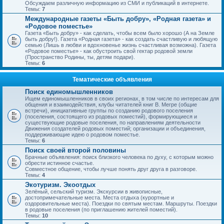
Обсуждаем различную информацию из СМИ и публикаций в интернете.
Темы:
7
Международные газеты «Быть добру», «Родная газета» и
«Родовое поместье»
Газета «Быть добру» - как сделать, чтобы всем было хорошо (А на Земле
быть добру!). Газета «Родная газета» - как создать счастливую и любящую
семью (Лишь в любви и вдохновенье жизнь счастливая возможна). Газета
«Родовое поместье» - как обустроить свой гектар родовой земли
(Пространство Родины, ты, детям подари).
Темы:
6
Тематические объявления
Поиск единомышленников
Ищем единомышленников в своих регионах, в том числе по интересам для
общения и взаимодействия, клубы читателей книг В. Мегре (общие
встречи), инициативные группы по созданию родового поселения
(поселения, состоящего из родовых поместий), формирующиеся и
существующие родовые поселения, по направлениям деятельности
Движения создателей родовых поместий; организации и объединения,
поддерживающие идею о родовом поместье.
Темы:
6
Поиск своей второй половины
Брачные объявления: поиск близкого человека по духу, с которым можно
обрести истинное счастье.
Совместное общение, чтобы лучше понять друг друга в разговоре.
Темы:
4
Экотуризм. Экоотдых
Зелёный, сельский туризм. Экскурсии в живописные,
достопримечательные места. Места отдыха (курортные и
оздоровительные места). Поездки по святым местам. Маршруты. Поездки
в родовые поселения (по приглашению жителей поместий).
Темы:
10