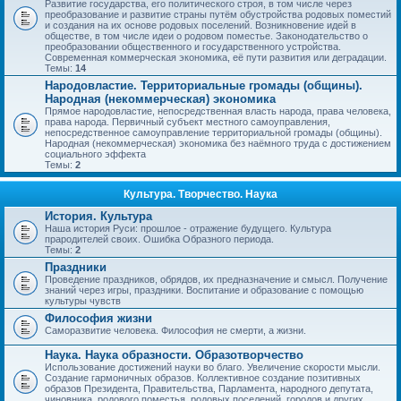
Развитие государства, его политического строя, в том числе через
преобразование и развитие страны путём обустройства родовых поместий
и создания на их основе родовых поселений. Возникновение идей в
обществе, в том числе идеи о родовом поместье. Законодательство о
преобразовании общественного и государственного устройства.
Современная коммерческая экономика, её пути развития или деградации.
Темы:
14
Народовластие. Территориальные громады (общины).
Народная (некоммерческая) экономика
Прямое народовластие, непосредственная власть народа, права человека,
права народа. Первичный субъект местного самоуправления,
непосредственное самоуправление территориальной громады (общины).
Народная (некоммерческая) экономика без наёмного труда с достижением
социального эффекта
Темы:
2
Культура. Творчество. Наука
История. Культура
Наша история Руси: прошлое - отражение будущего. Культура
прародителей своих. Ошибка Образного периода.
Темы:
2
Праздники
Проведение праздников, обрядов, их предназначение и смысл. Получение
знаний через игры, праздники. Воспитание и образование с помощью
культуры чувств
Философия жизни
Саморазвитие человека. Философия не смерти, а жизни.
Наука. Наука образности. Образотворчество
Использование достижений науки во благо. Увеличение скорости мысли.
Создание гармоничных образов. Коллективное создание позитивных
образов Президента, Правительства, Парламента, народного депутата,
чиновника, родового поместья, родовых поселений, городов и других