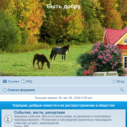
Быть добру
Ссылки
FAQ
Вход
Список форумов
ои
Текущее время: Вс авг 09, 2026 5:58 pm
ск
Хорошие, добрые новости и их распространение в обществе
События, вести, репортажи
Хорошие события. Вести со всего мира, из регионов о позитивных
преобразованиях. Репортажи и обсуждения различных прошедших
событий, встреч, мероприятий.
Темы:
211