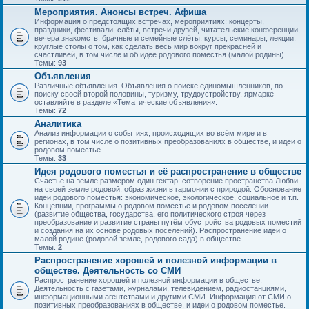
Мероприятия. Анонсы встреч. Афиша
Информация о предстоящих встречах, мероприятиях: концерты,
праздники, фестивали, слёты, встречи друзей, читательские конференции,
вечера знакомств, брачные и семейные слёты; курсы, семинары, лекции,
круглые столы о том, как сделать весь мир вокруг прекрасней и
счастливей, в том числе и об идее родового поместья (малой родины).
Темы:
93
Объявления
Различные объявления. Объявления о поиске единомышленников, по
поиску своей второй половины, туризму, трудоустройству, ярмарке
оставляйте в разделе «Тематические объявления».
Темы:
72
Аналитика
Анализ информации о событиях, происходящих во всём мире и в
регионах, в том числе о позитивных преобразованиях в обществе, и идеи о
родовом поместье.
Темы:
33
Идея родового поместья и её распространение в обществе
Счастье на земле размером один гектар: сотворение пространства Любви
на своей земле родовой, образ жизни в гармонии с природой. Обоснование
идеи родового поместья: экономическое, экологическое, социальное и т.п.
Концепции, программы о родовом поместье и родовом поселении
(развитие общества, государства, его политического строя через
преобразование и развитие страны путём обустройства родовых поместий
и создания на их основе родовых поселений). Распространение идеи о
малой родине (родовой земле, родового сада) в обществе.
Темы:
2
Распространение хорошей и полезной информации в
обществе. Деятельность со СМИ
Распространение хорошей и полезной информации в обществе.
Деятельность с газетами, журналами, телевидением, радиостанциями,
информационными агентствами и другими СМИ. Информация от СМИ о
позитивных преобразованиях в обществе, и идеи о родовом поместье.