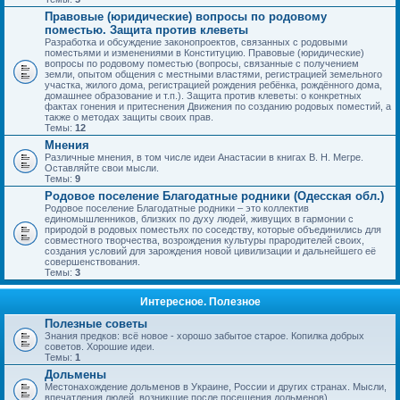
Правовые (юридические) вопросы по родовому
поместью. Защита против клеветы
Разработка и обсуждение законопроектов, связанных с родовыми
поместьями и изменениями в Конституцию. Правовые (юридические)
вопросы по родовому поместью (вопросы, связанные с получением
земли, опытом общения с местными властями, регистрацией земельного
участка, жилого дома, регистрацией рождения ребёнка, рождённого дома,
домашнее образование и т.п.). Защита против клеветы: о конкретных
фактах гонения и притеснения Движения по созданию родовых поместий, а
также о методах защиты своих прав.
Темы:
12
Мнения
Различные мнения, в том числе идеи Анастасии в книгах В. Н. Мегре.
Оставляйте свои мысли.
Темы:
9
Родовое поселение Благодатные родники (Одесская обл.)
Родовое поселение Благодатные родники – это коллектив
единомышленников, близких по духу людей, живущих в гармонии с
природой в родовых поместьях по соседству, которые объединились для
совместного творчества, возрождения культуры прародителей своих,
создания условий для зарождения новой цивилизации и дальнейшего её
совершенствования.
Темы:
3
Интересное. Полезное
Полезные советы
Знания предков: всё новое - хорошо забытое старое. Копилка добрых
советов. Хорошие идеи.
Темы:
1
Дольмены
Местонахождение дольменов в Украине, России и других странах. Мысли,
впечатления людей, возникшие после посещения дольменов).