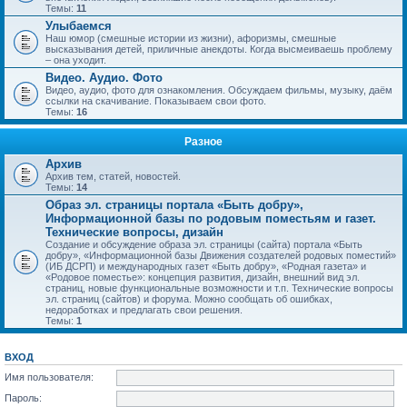
Темы:
11
Улыбаемся
Наш юмор (смешные истории из жизни), афоризмы, смешные
высказывания детей, приличные анекдоты. Когда высмеиваешь проблему
– она уходит.
Видео. Аудио. Фото
Видео, аудио, фото для ознакомления. Обсуждаем фильмы, музыку, даём
ссылки на скачивание. Показываем свои фото.
Темы:
16
Разное
Архив
Архив тем, статей, новостей.
Темы:
14
Образ эл. страницы портала «Быть добру»,
Информационной базы по родовым поместьям и газет.
Технические вопросы, дизайн
Создание и обсуждение образа эл. страницы (сайта) портала «Быть
добру», «Информационной базы Движения создателей родовых поместий»
(ИБ ДСРП) и международных газет «Быть добру», «Родная газета» и
«Родовое поместье»: концепция развития, дизайн, внешний вид эл.
страниц, новые функциональные возможности и т.п. Технические вопросы
эл. страниц (сайтов) и форума. Можно сообщать об ошибках,
недоработках и предлагать свои решения.
Темы:
1
ВХОД
Имя пользователя:
Пароль: