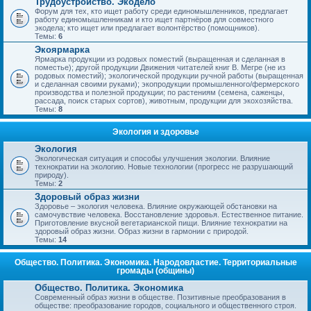
Трудоустройство. Экодело
Форум для тех, кто ищет работу среди единомышленников, предлагает
работу единомышленникам и кто ищет партнёров для совместного
экодела; кто ищет или предлагает волонтёрство (помощников).
Темы:
6
Экоярмарка
Ярмарка продукции из родовых поместий (выращенная и сделанная в
поместье); другой продукции Движения читателей книг В. Мегре (не из
родовых поместий); экологической продукции ручной работы (выращенная
и сделанная своими руками); экопродукции промышленного/фермерского
производства и полезной продукции; по растениям (семена, саженцы,
рассада, поиск старых сортов), животным, продукции для экохозяйства.
Темы:
8
Экология и здоровье
Экология
Экологическая ситуация и способы улучшения экологии. Влияние
технократии на экологию. Новые технологии (прогресс не разрушающий
природу).
Темы:
2
Здоровый образ жизни
Здоровье – экология человека. Влияние окружающей обстановки на
самочувствие человека. Восстановление здоровья. Естественное питание.
Приготовление вкусной вегетарианской пищи. Влияние технократии на
здоровый образ жизни. Образ жизни в гармонии с природой.
Темы:
14
Общество. Политика. Экономика. Народовластие. Территориальные
громады (общины)
Общество. Политика. Экономика
Современный образ жизни в обществе. Позитивные преобразования в
обществе: преобразование городов, социального и общественного строя.