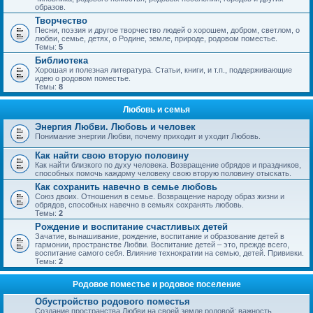
образов.
Творчество
Песни, поэзия и другое творчество людей о хорошем, добром, светлом, о
любви, семье, детях, о Родине, земле, природе, родовом поместье.
Темы:
5
Библиотека
Хорошая и полезная литература. Статьи, книги, и т.п., поддерживающие
идею о родовом поместье.
Темы:
8
Любовь и семья
Энергия Любви. Любовь и человек
Понимание энергии Любви, почему приходит и уходит Любовь.
Как найти свою вторую половину
Как найти близкого по духу человека. Возвращение обрядов и праздников,
способных помочь каждому человеку свою вторую половину отыскать.
Как сохранить навечно в семье любовь
Союз двоих. Отношения в семье. Возвращение народу образ жизни и
обрядов, способных навечно в семьях сохранять любовь.
Темы:
2
Рождение и воспитание счастливых детей
Зачатие, вынашивание, рождение, воспитание и образование детей в
гармонии, пространстве Любви. Воспитание детей – это, прежде всего,
воспитание самого себя. Влияние технократии на семью, детей. Прививки.
Темы:
2
Родовое поместье и родовое поселение
Обустройство родового поместья
Создание пространства Любви на своей земле родовой; важность