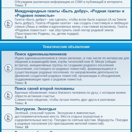
Обсуждаем различную информацию из СМИ и публикаций в интернете.
Темы:
7
Международные газеты «Быть добру», «Родная газета» и
«Родовое поместье»
Газета «Быть добру» - как сделать, чтобы всем было хорошо (А на Земле
быть добру!). Газета «Родная газета» - как создать счастливую и любящую
семью (Лишь в любви и вдохновенье жизнь счастливая возможна). Газета
«Родовое поместье» - как обустроить свой гектар родовой земли
(Пространство Родины, ты, детям подари).
Темы:
6
Тематические объявления
Поиск единомышленников
Ищем единомышленников в своих регионах, в том числе по интересам для
общения и взаимодействия, клубы читателей книг В. Мегре (общие
встречи), инициативные группы по созданию родового поселения
(поселения, состоящего из родовых поместий), формирующиеся и
существующие родовые поселения, по направлениям деятельности
Движения создателей родовых поместий; организации и объединения,
поддерживающие идею о родовом поместье.
Темы:
6
Поиск своей второй половины
Брачные объявления: поиск близкого человека по духу, с которым можно
обрести истинное счастье.
Совместное общение, чтобы лучше понять друг друга в разговоре.
Темы:
4
Экотуризм. Экоотдых
Зелёный, сельский туризм. Экскурсии в живописные,
достопримечательные места. Места отдыха (курортные и
оздоровительные места). Поездки по святым местам. Маршруты. Поездки
в родовые поселения (по приглашению жителей поместий).
Темы:
10