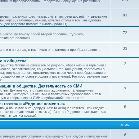
зитивных преобразованиях. Репортажи и обсуждения различных
93
рты, праздники, фестивали, слёты, встречи друзей, читательские
ы; курсы, семинары, лекции, круглые столы о том, как сделать
об идее родового поместья (малой родины).
72
ников, по поиску своей второй половины, туризму,
ческие объявления».
33
е и в регионах, в том числе о позитивных преобразованиях в
е в обществе
2
транства Любви на своей земле родовой, образ жизни в гармонии с
еское, экологическое, социальное и т.п. Концепции, программы о
а, государства, его политического строя через преобразование и
 создания на их основе родовых поселений). Распространение идеи
е.
ации в обществе. Деятельность со СМИ
7
тве. Деятельность с газетами, журналами, телевидением,
ми СМИ. Информация от СМИ о позитивных преобразованиях в
чную информацию из СМИ и публикаций в интернете.
я газета» и «Родовое поместье»
6
о (А на Земле быть добру!). Газета «Родная газета» - как создать
е жизнь счастливая возможна). Газета «Родовое поместье» - как
ны, ты, детям подари).
ТЕМЫ
6
о интересам для общения и взаимодействия, клубы читателей книг