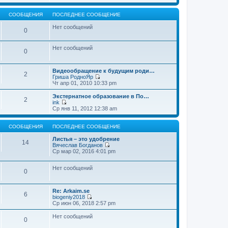
т
е
щ
и
р
е
к
е
СООБЩЕНИЯ
ПОСЛЕДНЕЕ СООБЩЕНИЕ
н
п
й
и
о
т
Нет сообщений
0
ю
с
и
л
к
е
п
Нет сообщений
д
о
0
н
с
е
л
м
е
Видеообращение к будущим роди…
2
у
д
Гриша РодноЯр
с
н
П
Чт апр 01, 2010 10:33 pm
о
е
е
о
м
р
Экстернатное образование в По…
б
2
у
е
ink
щ
с
й
П
Ср янв 11, 2012 12:38 am
е
о
т
е
н
о
и
р
и
б
к
е
СООБЩЕНИЯ
ПОСЛЕДНЕЕ СООБЩЕНИЕ
ю
щ
п
й
е
о
т
Листья – это удобрение
14
н
с
и
Вячеслав Богданов
и
л
к
П
Ср мар 02, 2016 4:01 pm
ю
е
п
е
д
о
р
н
Нет сообщений
с
е
0
е
л
й
м
е
т
у
д
и
Re: Arkaim.se
с
н
к
6
biogeniy2018
о
е
п
П
Ср июн 06, 2018 2:57 pm
о
м
о
е
б
у
с
р
Нет сообщений
щ
с
л
0
е
е
о
е
й