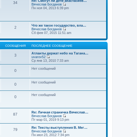
Re: Смогут ли дети анастасиев…
с
и
е
34
о
Вячеслав Богданов
л
к
н
о
П
Пн ноя 04, 2013 6:39 pm
е
п
и
б
е
д
о
ю
щ
р
н
с
е
е
е
л
н
й
м
е
и
Что же такое государство, вла…
т
у
2
д
ю
Вячеслав Богданов
и
с
н
П
Сб фев 07, 2015 11:51 am
к
о
е
е
п
о
м
р
о
б
у
е
с
щ
с
СООБЩЕНИЯ
ПОСЛЕДНЕЕ СООБЩЕНИЕ
й
л
е
о
т
е
н
о
Атланты держат небо на Тагана…
и
3
д
и
б
uvarov52
к
н
ю
П
щ
Ср янв 13, 2010 7:33 am
п
е
е
е
о
м
р
н
Нет сообщений
с
у
0
е
и
л
с
й
ю
е
о
т
д
о
и
Нет сообщений
н
0
б
к
е
щ
п
м
е
о
у
Нет сообщений
н
0
с
с
и
л
о
ю
е
о
д
б
н
Re: Личная страничка Вячеслав…
щ
87
е
Вячеслав Богданов
е
м
П
Пт мар 01, 2019 9:13 pm
н
у
е
и
с
р
Re: Тексты выступления В. Мег…
ю
79
о
е
Вячеслав Богданов
о
й
П
Пн июл 23, 2012 7:34 pm
б