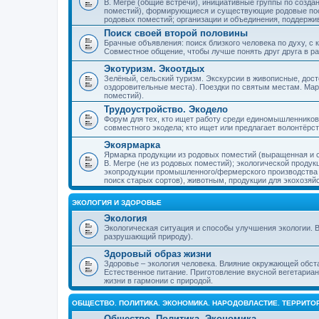
В. Мегре (общие встречи), инициативные группы по созда
поместий), формирующиеся и существующие родовые пос
родовых поместий; организации и объединения, поддерж
Поиск своей второй половины
Брачные объявления: поиск близкого человека по духу, с
Совместное общение, чтобы лучше понять друг друга в ра
Экотуризм. Экоотдых
Зелёный, сельский туризм. Экскурсии в живописные, дос
оздоровительные места). Поездки по святым местам. Ма
поместий).
Трудоустройство. Экодело
Форум для тех, кто ищет работу среди единомышленников
совместного экодела; кто ищет или предлагает волонтёрс
Экоярмарка
Ярмарка продукции из родовых поместий (выращенная и с
В. Мегре (не из родовых поместий); экологической проду
экопродукции промышленного/фермерского производства и
поиск старых сортов), животным, продукции для экохозяй
ЭКОЛОГИЯ И ЗДОРОВЬЕ
Экология
Экологическая ситуация и способы улучшения экологии. В
разрушающий природу).
Здоровый образ жизни
Здоровье – экология человека. Влияние окружающей обст
Естественное питание. Приготовление вкусной вегетариан
жизни в гармонии с природой.
ОБЩЕСТВО. ПОЛИТИКА. ЭКОНОМИКА. НАРОДОВЛАСТИЕ. ТЕРРИТ
Общество. Политика. Экономика