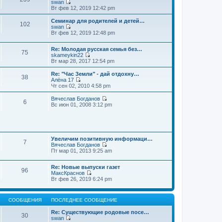
swan
П
Вт фев 12, 2019 12:42 pm
е
р
Семинар для родителей и детей…
102
е
swan
й
П
Вт фев 12, 2019 12:48 pm
т
е
и
р
к
Re: Молодая русская семья без…
е
75
п
skameykin22
й
П
о
Вт мар 28, 2017 12:54 pm
т
е
с
и
р
л
к
Re: "Час Земли" - дай отдохну…
38
е
е
п
Алёна 17
й
д
П
о
Чт сен 02, 2010 4:58 pm
т
н
е
с
и
е
р
л
Вячеслав Богданов
6
к
м
е
е
П
Вс июн 01, 2008 3:12 pm
п
у
й
д
е
о
с
т
н
р
с
о
и
е
е
л
о
к
м
й
е
б
п
у
т
д
щ
о
Увеличим позитивную информаци…
с
и
7
н
е
с
Вячеслав Богданов
о
к
е
н
П
л
Пт мар 01, 2013 9:25 am
о
п
м
и
е
е
б
о
у
ю
р
д
щ
с
Re: Новые выпуски газет
с
е
н
е
л
96
МаксКраснов
о
й
е
н
е
П
Вт фев 26, 2019 6:24 pm
о
т
м
и
д
е
б
и
у
ю
н
р
щ
к
с
е
е
е
п
о
м
СООБЩЕНИЯ
ПОСЛЕДНЕЕ СООБЩЕНИЕ
й
н
о
о
у
т
и
с
б
с
Re: Существующие родовые посе…
и
ю
30
л
щ
о
swan
к
е
е