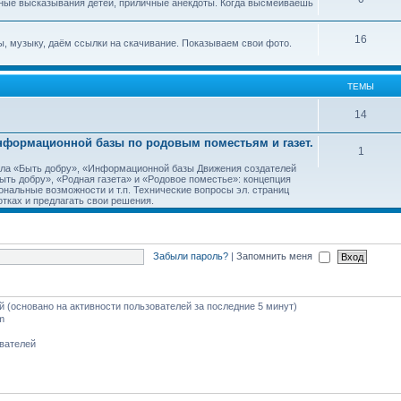
ные высказывания детей, приличные анекдоты. Когда высмеиваешь
16
, музыку, даём ссылки на скачивание. Показываем свои фото.
ТЕМЫ
14
Информационной базы по родовым поместьям и газет.
1
тала «Быть добру», «Информационной базы Движения создателей
ть добру», «Родная газета» и «Родовое поместье»: концепция
ональные возможности и т.п. Технические вопросы эл. страниц
тках и предлагать свои решения.
Забыли пароль?
|
Запомнить меня
ей (основано на активности пользователей за последние 5 минут)
m
ователей