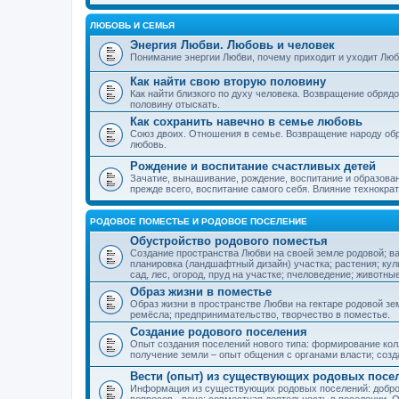
ЛЮБОВЬ И СЕМЬЯ
Энергия Любви. Любовь и человек
Понимание энергии Любви, почему приходит и уходит Люб
Как найти свою вторую половину
Как найти близкого по духу человека. Возвращение обряд
половину отыскать.
Как сохранить навечно в семье любовь
Союз двоих. Отношения в семье. Возвращение народу обр
любовь.
Рождение и воспитание счастливых детей
Зачатие, вынашивание, рождение, воспитание и образован
прежде всего, воспитание самого себя. Влияние технократ
РОДОВОЕ ПОМЕСТЬЕ И РОДОВОЕ ПОСЕЛЕНИЕ
Обустройство родового поместья
Создание пространства Любви на своей земле родовой; в
планировка (ландшафтный дизайн) участка; растения; кул
сад, лес, огород, пруд на участке; пчеловедение; животны
Образ жизни в поместье
Образ жизни в пространстве Любви на гектаре родовой зем
ремёсла; предпринимательство, творчество в поместье.
Создание родового поселения
Опыт создания поселений нового типа: формирование кол
получение земли – опыт общения с органами власти; соз
Вести (опыт) из существующих родовых посе
Информация из существующих родовых поселений: добро
вопросов - вече; совместная деятельность в поселении. О