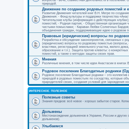
природой.
Движение по созданию родовых поместий и е
Развитие Движения читателей книг В.Н. Мегре по создан
Движения: - Фонд культуры и поддержки творчества «Анас
Читательские клубы (информация о действующих клубах)
поместий; - Родная партия; - Общественная организация 
чистыми помыслами; - Караван Любви Солнечных Бардов; 
объединения граждан, поддерживающие идею о родовом п
Правовые (юридические) вопросы по родово
Разработка и обсуждение законопроектов, связанных с 
(юридические) вопросы по родовому поместью (вопросы,
властями, регистрацией земельного участка, жилого дома
образование и т.п.). Защита против клеветы: о конкретн
поместий, а также о методах защиты своих прав.
Мнения
Различные мнения, в том числе идеи Анастасии в книгах В
Родовое поселение Благодатные родники (Оде
Родовое поселение Благодатные родники – это коллектив
природой в родовых поместьях по соседству, которые об
прародителей своих, создания условий для зарождения н
ИНТЕРЕСНОЕ. ПОЛЕЗНОЕ
Полезные советы
Знания предков: всё новое - хорошо забытое старое. Коп
Дольмены
Местонахождение дольменов в Украине, России и других 
дольменов).
Улыбаемся