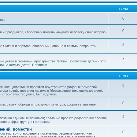
ТЕМЫ
0
овь.
0
ов и праздников, способных помочь каждому человеку свою вторую
2
аз жизни и обрядов, способных навечно в семьях сохранять
2
ие детей в гармонии, пространстве Любви. Воспитание детей – это,
ии на семью, детей. Прививки.
ТЕМЫ
9
ажность детальных проектов обустройства родовых поместий;
ьтура хозяйствования на земле (безпахотное землепользование);
е; строительство дома, быт и другое.
0
ли: семья; обряды и праздники; культура; здоровье; питание;
4
лектива единомышленников; создание проекта родового поселения;
дание инфраструктуры поселения.
лений, поместий
0
соседство - отношения в поселении, решение совместных
пыт, впечатления о жизни в родовом поместье, в гармонии с