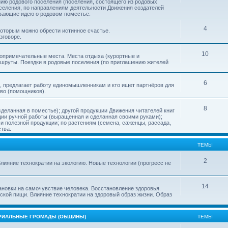
нию родового поселения (поселения, состоящего из родовых
еления, по направлениям деятельности Движения создателей
ивающие идею о родовом поместье.
4
 которым можно обрести истинное счастье.
зговоре.
10
топримечательные места. Места отдыха (курортные и
ршруты. Поездки в родовые поселения (по приглашению жителей
6
, предлагает работу единомышленникам и кто ищет партнёров для
тво (помощников).
8
деланная в поместье); другой продукции Движения читателей книг
кции ручной работы (выращенная и сделанная своими руками);
 полезной продукции; по растениям (семена, саженцы, рассада,
ства.
ТЕМЫ
2
лияние технократии на экологию. Новые технологии (прогресс не
14
ановки на самочувствие человека. Восстановление здоровья.
ской пищи. Влияние технократии на здоровый образ жизни. Образ
ОРИАЛЬНЫЕ ГРОМАДЫ (ОБЩИНЫ)
ТЕМЫ