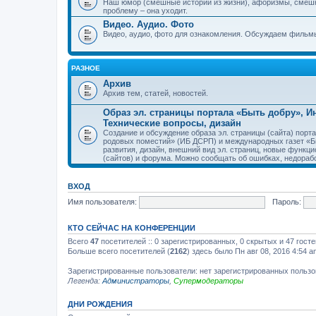
Наш юмор (смешные истории из жизни), афоризмы, смеш
проблему – она уходит.
Видео. Аудио. Фото
Видео, аудио, фото для ознакомления. Обсуждаем фильмы
РАЗНОЕ
Архив
Архив тем, статей, новостей.
Образ эл. страницы портала «Быть добру», 
Технические вопросы, дизайн
Создание и обсуждение образа эл. страницы (сайта) пор
родовых поместий» (ИБ ДСРП) и международных газет «Бы
развития, дизайн, внешний вид эл. страниц, новые функци
(сайтов) и форума. Можно сообщать об ошибках, недорабо
ВХОД
Имя пользователя:
Пароль:
КТО СЕЙЧАС НА КОНФЕРЕНЦИИ
Всего
47
посетителей :: 0 зарегистрированных, 0 скрытых и 47 гост
Больше всего посетителей (
2162
) здесь было Пн авг 08, 2016 4:54 a
Зарегистрированные пользователи: нет зарегистрированных польз
Легенда:
Администраторы
,
Супермодераторы
ДНИ РОЖДЕНИЯ