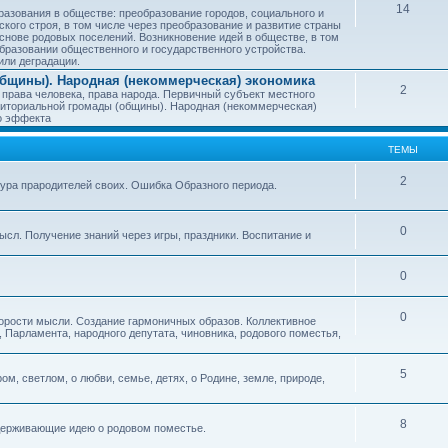
14
азования в обществе: преобразование городов, социального и
ского строя, в том числе через преобразование и развитие страны
снове родовых поселений. Возникновение идей в обществе, в том
бразовании общественного и государственного устройства.
или деградации.
бщины). Народная (некоммерческая) экономика
2
 права человека, права народа. Первичный субъект местного
иториальной громады (общины). Народная (некоммерческая)
о эффекта
ТЕМЫ
2
тура прародителей своих. Ошибка Образного периода.
0
ысл. Получение знаний через игры, праздники. Воспитание и
0
0
корости мысли. Создание гармоничных образов. Коллективное
 Парламента, народного депутата, чиновника, родового поместья,
5
ом, светлом, о любви, семье, детях, о Родине, земле, природе,
8
оддерживающие идею о родовом поместье.