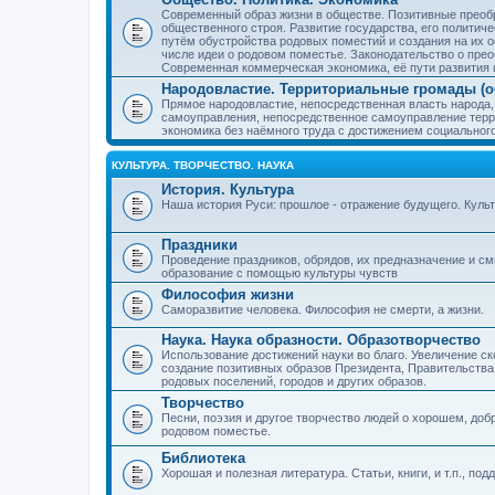
Современный образ жизни в обществе. Позитивные преобр
общественного строя. Развитие государства, его политиче
путём обустройства родовых поместий и создания на их о
числе идеи о родовом поместье. Законодательство о прео
Современная коммерческая экономика, её пути развития 
Народовластие. Территориальные громады (о
Прямое народовластие, непосредственная власть народа,
самоуправления, непосредственное самоуправление терр
экономика без наёмного труда с достижением социальног
КУЛЬТУРА. ТВОРЧЕСТВО. НАУКА
История. Культура
Наша история Руси: прошлое - отражение будущего. Куль
Праздники
Проведение праздников, обрядов, их предназначение и см
образование с помощью культуры чувств
Философия жизни
Саморазвитие человека. Философия не смерти, а жизни.
Наука. Наука образности. Образотворчество
Использование достижений науки во благо. Увеличение с
создание позитивных образов Президента, Правительства,
родовых поселений, городов и других образов.
Творчество
Песни, поэзия и другое творчество людей о хорошем, добр
родовом поместье.
Библиотека
Хорошая и полезная литература. Статьи, книги, и т.п., п