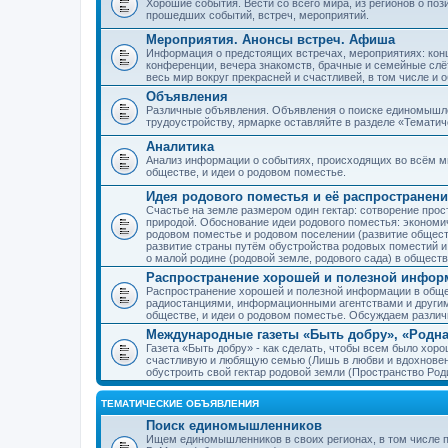
Хорошие события. Вести со всего мира, из регионов о по
прошедших событий, встреч, мероприятий.
Мероприятия. Анонсы встреч. Афиша
Информация о предстоящих встречах, мероприятиях: конце
конференции, вечера знакомств, брачные и семейные слёт
весь мир вокруг прекрасней и счастливей, в том числе и 
Объявления
Различные объявления. Объявления о поиске единомышлен
трудоустройству, ярмарке оставляйте в разделе «Темати
Аналитика
Анализ информации о событиях, происходящих во всём мир
обществе, и идеи о родовом поместье.
Идея родового поместья и её распространени
Счастье на земле размером один гектар: сотворение прос
природой. Обоснование идеи родового поместья: экономич
родовом поместье и родовом поселении (развитие обществ
развитие страны путём обустройства родовых поместий и
о малой родине (родовой земле, родового сада) в обществ
Распространение хорошей и полезной информ
Распространение хорошей и полезной информации в общес
радиостанциями, информационными агентствами и други
обществе, и идеи о родовом поместье. Обсуждаем разли
Международные газеты «Быть добру», «Родна
Газета «Быть добру» - как сделать, чтобы всем было хорош
счастливую и любящую семью (Лишь в любви и вдохновень
обустроить свой гектар родовой земли (Пространство Роди
ТЕМАТИЧЕСКИЕ ОБЪЯВЛЕНИЯ
Поиск единомышленников
Ищем единомышленников в своих регионах, в том числе п