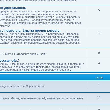
го деятельность
5
ию родовых поместий. Освещение направлений деятельности
тасия»; - Встречи представителей родовых поселений; -
; - Информационно-аналитические центры; - Академия родовых
читателей книг В. Мегре; - Сообщество предпринимателей с
- Другие общественные организации, учреждения, предприятия,
оместье.
му поместью. Защита против клеветы
12
родовыми поместьями и изменениями в Конституцию. Правовые
 связанные с получением земли, опытом общения с местными
, регистрацией рождения ребёнка, рождённого дома, домашнее
ых фактах гонения и притеснения Движения по созданию родовых
9
. Н. Мегре. Оставляйте свои мысли.
сская обл.)
3
 единомышленников, близких по духу людей, живущих в гармонии с
ъединились для совместного творчества, возрождения культуры
овой цивилизации и дальнейшего её совершенствования.
ТЕМЫ
1
илка добрых советов. Хорошие идеи.
11
странах. Мысли, впечатления людей, возникшие после посещения
0