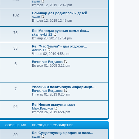
swan
П
Вт фев 12, 2019 12:42 pm
е
р
Семинар для родителей и детей…
102
е
swan
й
П
Вт фев 12, 2019 12:48 pm
т
е
и
р
к
Re: Молодая русская семья без…
е
75
п
skameykin22
й
П
о
Вт мар 28, 2017 12:54 pm
т
е
с
и
р
л
к
Re: "Час Земли" - дай отдохну…
38
е
е
п
Алёна 17
й
д
П
о
Чт сен 02, 2010 4:58 pm
т
н
е
с
и
е
р
л
Вячеслав Богданов
6
к
м
е
е
П
Вс июн 01, 2008 3:12 pm
п
у
й
д
е
о
с
т
н
р
с
о
и
е
е
л
о
к
м
й
е
б
п
у
т
д
щ
о
Увеличим позитивную информаци…
с
и
7
н
е
с
Вячеслав Богданов
о
к
е
н
П
л
Пт мар 01, 2013 9:25 am
о
п
м
и
е
е
б
о
у
ю
р
д
щ
с
Re: Новые выпуски газет
с
е
н
е
л
96
МаксКраснов
о
й
е
н
е
П
Вт фев 26, 2019 6:24 pm
о
т
м
и
д
е
б
и
у
ю
н
р
щ
к
с
е
е
е
п
о
м
СООБЩЕНИЯ
ПОСЛЕДНЕЕ СООБЩЕНИЕ
й
н
о
о
у
т
и
с
б
с
Re: Существующие родовые посе…
и
ю
30
л
щ
о
swan
к
е
е