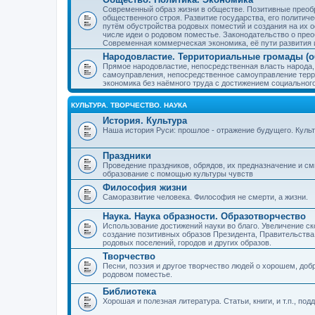
Современный образ жизни в обществе. Позитивные преобр
общественного строя. Развитие государства, его политиче
путём обустройства родовых поместий и создания на их о
числе идеи о родовом поместье. Законодательство о прео
Современная коммерческая экономика, её пути развития 
Народовластие. Территориальные громады (о
Прямое народовластие, непосредственная власть народа,
самоуправления, непосредственное самоуправление терр
экономика без наёмного труда с достижением социальног
КУЛЬТУРА. ТВОРЧЕСТВО. НАУКА
История. Культура
Наша история Руси: прошлое - отражение будущего. Куль
Праздники
Проведение праздников, обрядов, их предназначение и см
образование с помощью культуры чувств
Философия жизни
Саморазвитие человека. Философия не смерти, а жизни.
Наука. Наука образности. Образотворчество
Использование достижений науки во благо. Увеличение с
создание позитивных образов Президента, Правительства,
родовых поселений, городов и других образов.
Творчество
Песни, поэзия и другое творчество людей о хорошем, добр
родовом поместье.
Библиотека
Хорошая и полезная литература. Статьи, книги, и т.п., п