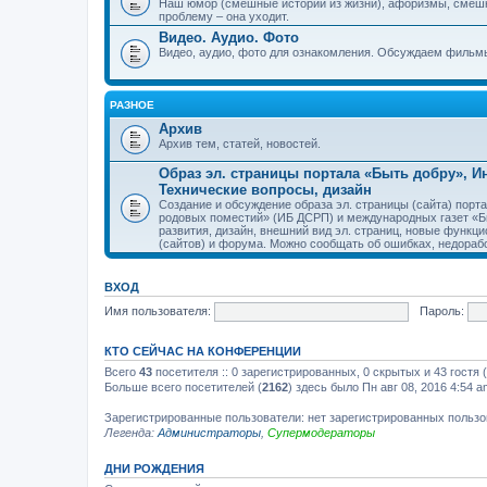
Наш юмор (смешные истории из жизни), афоризмы, смеш
проблему – она уходит.
Видео. Аудио. Фото
Видео, аудио, фото для ознакомления. Обсуждаем фильмы
РАЗНОЕ
Архив
Архив тем, статей, новостей.
Образ эл. страницы портала «Быть добру», 
Технические вопросы, дизайн
Создание и обсуждение образа эл. страницы (сайта) пор
родовых поместий» (ИБ ДСРП) и международных газет «Бы
развития, дизайн, внешний вид эл. страниц, новые функци
(сайтов) и форума. Можно сообщать об ошибках, недорабо
ВХОД
Имя пользователя:
Пароль:
КТО СЕЙЧАС НА КОНФЕРЕНЦИИ
Всего
43
посетителя :: 0 зарегистрированных, 0 скрытых и 43 гостя
Больше всего посетителей (
2162
) здесь было Пн авг 08, 2016 4:54 a
Зарегистрированные пользователи: нет зарегистрированных польз
Легенда:
Администраторы
,
Супермодераторы
ДНИ РОЖДЕНИЯ