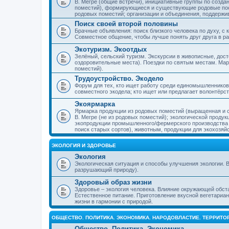
В. Мегре (общие встречи), инициативные группы по созда
поместий), формирующиеся и существующие родовые пос
родовых поместий; организации и объединения, поддерж
Поиск своей второй половины
Брачные объявления: поиск близкого человека по духу, с
Совместное общение, чтобы лучше понять друг друга в ра
Экотуризм. Экоотдых
Зелёный, сельский туризм. Экскурсии в живописные, дос
оздоровительные места). Поездки по святым местам. Ма
поместий).
Трудоустройство. Экодело
Форум для тех, кто ищет работу среди единомышленников
совместного экодела; кто ищет или предлагает волонтёрс
Экоярмарка
Ярмарка продукции из родовых поместий (выращенная и с
В. Мегре (не из родовых поместий); экологической проду
экопродукции промышленного/фермерского производства и
поиск старых сортов), животным, продукции для экохозяй
ЭКОЛОГИЯ И ЗДОРОВЬЕ
Экология
Экологическая ситуация и способы улучшения экологии. В
разрушающий природу).
Здоровый образ жизни
Здоровье – экология человека. Влияние окружающей обст
Естественное питание. Приготовление вкусной вегетариан
жизни в гармонии с природой.
ОБЩЕСТВО. ПОЛИТИКА. ЭКОНОМИКА. НАРОДОВЛАСТИЕ. ТЕРРИТ
Общество. Политика. Экономика