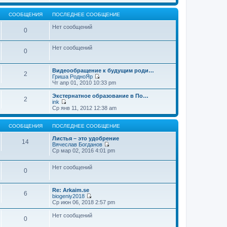
т
е
щ
и
р
е
к
е
СООБЩЕНИЯ
ПОСЛЕДНЕЕ СООБЩЕНИЕ
н
п
й
и
о
т
Нет сообщений
0
ю
с
и
л
к
е
п
Нет сообщений
д
о
0
н
с
е
л
м
е
Видеообращение к будущим роди…
2
у
д
Гриша РодноЯр
с
н
П
Чт апр 01, 2010 10:33 pm
о
е
е
о
м
р
Экстернатное образование в По…
б
2
у
е
ink
щ
с
й
П
Ср янв 11, 2012 12:38 am
е
о
т
е
н
о
и
р
и
б
к
е
СООБЩЕНИЯ
ПОСЛЕДНЕЕ СООБЩЕНИЕ
ю
щ
п
й
е
о
т
Листья – это удобрение
14
н
с
и
Вячеслав Богданов
и
л
к
П
Ср мар 02, 2016 4:01 pm
ю
е
п
е
д
о
р
н
Нет сообщений
с
е
0
е
л
й
м
е
т
у
д
и
Re: Arkaim.se
с
н
к
6
biogeniy2018
о
е
п
П
Ср июн 06, 2018 2:57 pm
о
м
о
е
б
у
с
р
Нет сообщений
щ
с
л
0
е
е
о
е
й