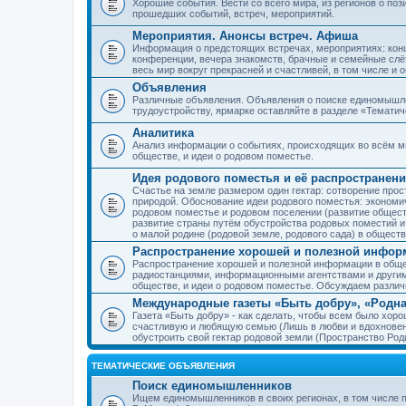
Хорошие события. Вести со всего мира, из регионов о по
прошедших событий, встреч, мероприятий.
Мероприятия. Анонсы встреч. Афиша
Информация о предстоящих встречах, мероприятиях: конце
конференции, вечера знакомств, брачные и семейные слёт
весь мир вокруг прекрасней и счастливей, в том числе и 
Объявления
Различные объявления. Объявления о поиске единомышлен
трудоустройству, ярмарке оставляйте в разделе «Темати
Аналитика
Анализ информации о событиях, происходящих во всём мир
обществе, и идеи о родовом поместье.
Идея родового поместья и её распространени
Счастье на земле размером один гектар: сотворение прос
природой. Обоснование идеи родового поместья: экономич
родовом поместье и родовом поселении (развитие обществ
развитие страны путём обустройства родовых поместий и
о малой родине (родовой земле, родового сада) в обществ
Распространение хорошей и полезной информ
Распространение хорошей и полезной информации в общес
радиостанциями, информационными агентствами и други
обществе, и идеи о родовом поместье. Обсуждаем разли
Международные газеты «Быть добру», «Родна
Газета «Быть добру» - как сделать, чтобы всем было хорош
счастливую и любящую семью (Лишь в любви и вдохновень
обустроить свой гектар родовой земли (Пространство Роди
ТЕМАТИЧЕСКИЕ ОБЪЯВЛЕНИЯ
Поиск единомышленников
Ищем единомышленников в своих регионах, в том числе п