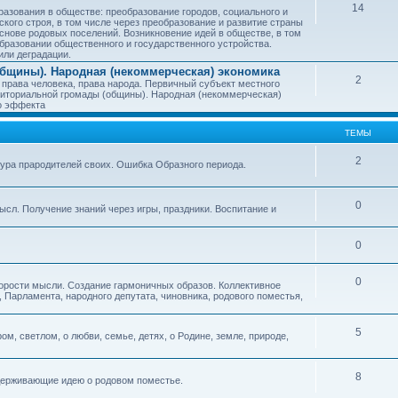
14
азования в обществе: преобразование городов, социального и
ского строя, в том числе через преобразование и развитие страны
снове родовых поселений. Возникновение идей в обществе, в том
бразовании общественного и государственного устройства.
или деградации.
бщины). Народная (некоммерческая) экономика
2
 права человека, права народа. Первичный субъект местного
иториальной громады (общины). Народная (некоммерческая)
о эффекта
ТЕМЫ
2
тура прародителей своих. Ошибка Образного периода.
0
ысл. Получение знаний через игры, праздники. Воспитание и
0
0
корости мысли. Создание гармоничных образов. Коллективное
 Парламента, народного депутата, чиновника, родового поместья,
5
ом, светлом, о любви, семье, детях, о Родине, земле, природе,
8
оддерживающие идею о родовом поместье.