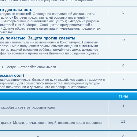
го деятельность
5
ию родовых поместий. Освещение направлений деятельности
тасия»; - Встречи представителей родовых поселений; -
; - Информационно-аналитические центры; - Академия родовых
читателей книг В. Мегре; - Сообщество предпринимателей с
- Другие общественные организации, учреждения, предприятия,
оместье.
му поместью. Защита против клеветы
12
родовыми поместьями и изменениями в Конституцию. Правовые
 связанные с получением земли, опытом общения с местными
, регистрацией рождения ребёнка, рождённого дома, домашнее
ых фактах гонения и притеснения Движения по созданию родовых
9
. Н. Мегре. Оставляйте свои мысли.
сская обл.)
3
 единомышленников, близких по духу людей, живущих в гармонии с
ъединились для совместного творчества, возрождения культуры
овой цивилизации и дальнейшего её совершенствования.
ТЕМЫ
1
илка добрых советов. Хорошие идеи.
11
странах. Мысли, впечатления людей, возникшие после посещения
0