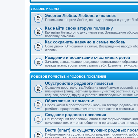
ЛЮБОВЬ И СЕМЬЯ
Энергия Любви. Любовь и человек
Понимание энергии Любви, почему приходит и уходит Люб
Как найти свою вторую половину
Как найти близкого по духу человека. Возвращение обряд
половину отыскать.
Как сохранить навечно в семье любовь
Союз двоих. Отношения в семье. Возвращение народу обр
любовь.
Рождение и воспитание счастливых детей
Зачатие, вынашивание, рождение, воспитание и образован
прежде всего, воспитание самого себя. Влияние технократ
РОДОВОЕ ПОМЕСТЬЕ И РОДОВОЕ ПОСЕЛЕНИЕ
Обустройство родового поместья
Создание пространства Любви на своей земле родовой; в
планировка (ландшафтный дизайн) участка; растения; кул
сад, лес, огород, пруд на участке; пчеловедение; животны
Образ жизни в поместье
Образ жизни в пространстве Любви на гектаре родовой зем
ремёсла; предпринимательство, творчество в поместье.
Создание родового поселения
Опыт создания поселений нового типа: формирование кол
получение земли – опыт общения с органами власти; соз
Вести (опыт) из существующих родовых посе
Информация из существующих родовых поселений: добро
вопросов - вече; совместная деятельность в поселении. О