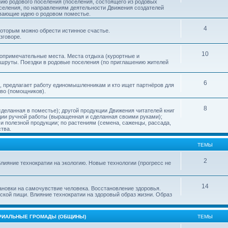
нию родового поселения (поселения, состоящего из родовых
еления, по направлениям деятельности Движения создателей
ивающие идею о родовом поместье.
4
 которым можно обрести истинное счастье.
зговоре.
10
топримечательные места. Места отдыха (курортные и
ршруты. Поездки в родовые поселения (по приглашению жителей
6
, предлагает работу единомышленникам и кто ищет партнёров для
тво (помощников).
8
деланная в поместье); другой продукции Движения читателей книг
кции ручной работы (выращенная и сделанная своими руками);
 полезной продукции; по растениям (семена, саженцы, рассада,
ства.
ТЕМЫ
2
лияние технократии на экологию. Новые технологии (прогресс не
14
ановки на самочувствие человека. Восстановление здоровья.
ской пищи. Влияние технократии на здоровый образ жизни. Образ
ОРИАЛЬНЫЕ ГРОМАДЫ (ОБЩИНЫ)
ТЕМЫ