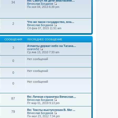
Re: Смогут ли дети анастасиев…
с
и
е
34
о
Вячеслав Богданов
л
к
н
о
П
Пн ноя 04, 2013 6:39 pm
е
п
и
б
е
д
о
ю
щ
р
н
с
е
е
е
л
н
й
м
е
и
Что же такое государство, вла…
т
у
2
д
ю
Вячеслав Богданов
и
с
н
П
Сб фев 07, 2015 11:51 am
к
о
е
е
п
о
м
р
о
б
у
е
с
щ
с
СООБЩЕНИЯ
ПОСЛЕДНЕЕ СООБЩЕНИЕ
й
л
е
о
т
е
н
о
Атланты держат небо на Тагана…
и
3
д
и
б
uvarov52
к
н
ю
П
щ
Ср янв 13, 2010 7:33 am
п
е
е
е
о
м
р
н
Нет сообщений
с
у
0
е
и
л
с
й
ю
е
о
т
д
о
и
Нет сообщений
н
0
б
к
е
щ
п
м
е
о
у
Нет сообщений
н
0
с
с
и
л
о
ю
е
о
д
б
н
Re: Личная страничка Вячеслав…
щ
87
е
Вячеслав Богданов
е
м
П
Пт мар 01, 2019 9:13 pm
н
у
е
и
с
р
Re: Тексты выступления В. Мег…
ю
79
о
е
Вячеслав Богданов
о
й
П
Пн июл 23, 2012 7:34 pm
б