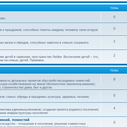
ТЕМЫ
0
овь.
0
ов и праздников, способных помочь каждому человеку свою вторую
2
аз жизни и обрядов, способных навечно в семьях сохранять
2
ие детей в гармонии, пространстве Любви. Воспитание детей – это,
ии на семью, детей. Прививки.
ТЕМЫ
9
ажность детальных проектов обустройства родовых поместий;
ьтура хозяйствования на земле (безпахотное землепользование);
е; строительство дома, быт и другое.
0
ли: семья; обряды и праздники; культура; здоровье; питание;
4
лектива единомышленников; создание проекта родового поселения;
дание инфраструктуры поселения.
лений, поместий
0
соседство - отношения в поселении, решение совместных
пыт, впечатления о жизни в родовом поместье, в гармонии с