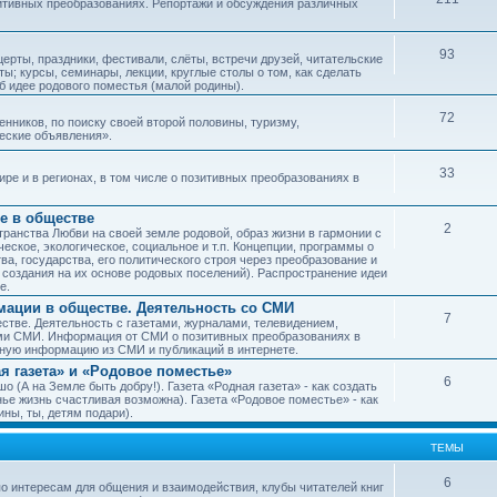
зитивных преобразованиях. Репортажи и обсуждения различных
93
рты, праздники, фестивали, слёты, встречи друзей, читательские
ы; курсы, семинары, лекции, круглые столы о том, как сделать
об идее родового поместья (малой родины).
72
ников, по поиску своей второй половины, туризму,
ческие объявления».
33
е и в регионах, в том числе о позитивных преобразованиях в
е в обществе
2
транства Любви на своей земле родовой, образ жизни в гармонии с
еское, экологическое, социальное и т.п. Концепции, программы о
а, государства, его политического строя через преобразование и
 создания на их основе родовых поселений). Распространение идеи
е.
ации в обществе. Деятельность со СМИ
7
тве. Деятельность с газетами, журналами, телевидением,
ми СМИ. Информация от СМИ о позитивных преобразованиях в
чную информацию из СМИ и публикаций в интернете.
я газета» и «Родовое поместье»
6
о (А на Земле быть добру!). Газета «Родная газета» - как создать
е жизнь счастливая возможна). Газета «Родовое поместье» - как
ны, ты, детям подари).
ТЕМЫ
6
о интересам для общения и взаимодействия, клубы читателей книг