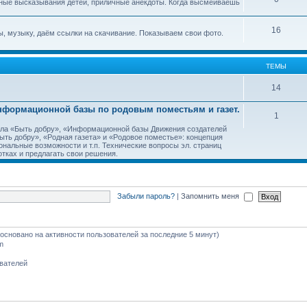
ные высказывания детей, приличные анекдоты. Когда высмеиваешь
16
, музыку, даём ссылки на скачивание. Показываем свои фото.
ТЕМЫ
14
Информационной базы по родовым поместьям и газет.
1
тала «Быть добру», «Информационной базы Движения создателей
ть добру», «Родная газета» и «Родовое поместье»: концепция
ональные возможности и т.п. Технические вопросы эл. страниц
тках и предлагать свои решения.
Забыли пароль?
|
Запомнить меня
 (основано на активности пользователей за последние 5 минут)
m
ователей