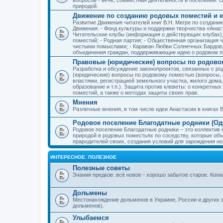
природой.
Движение по созданию родовых поместий и е
Развитие Движения читателей книг В.Н. Мегре по создан
Движения: - Фонд культуры и поддержки творчества «Анас
Читательские клубы (информация о действующих клубах)
поместий; - Родная партия; - Общественная организация 
чистыми помыслами; - Караван Любви Солнечных Бардов; 
объединения граждан, поддерживающие идею о родовом п
Правовые (юридические) вопросы по родово
Разработка и обсуждение законопроектов, связанных с 
(юридические) вопросы по родовому поместью (вопросы,
властями, регистрацией земельного участка, жилого дома
образование и т.п.). Защита против клеветы: о конкретн
поместий, а также о методах защиты своих прав.
Мнения
Различные мнения, в том числе идеи Анастасии в книгах В
Родовое поселение Благодатные родники (Оде
Родовое поселение Благодатные родники – это коллектив
природой в родовых поместьях по соседству, которые об
прародителей своих, создания условий для зарождения н
ИНТЕРЕСНОЕ. ПОЛЕЗНОЕ
Полезные советы
Знания предков: всё новое - хорошо забытое старое. Коп
Дольмены
Местонахождение дольменов в Украине, России и других 
дольменов).
Улыбаемся