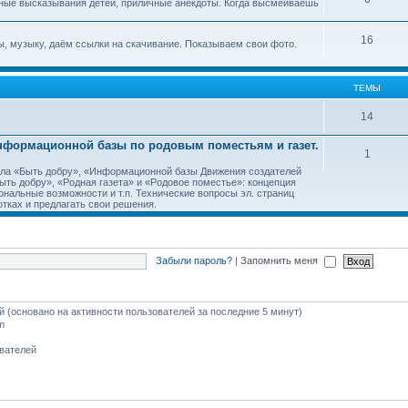
ные высказывания детей, приличные анекдоты. Когда высмеиваешь
16
, музыку, даём ссылки на скачивание. Показываем свои фото.
ТЕМЫ
14
Информационной базы по родовым поместьям и газет.
1
тала «Быть добру», «Информационной базы Движения создателей
ть добру», «Родная газета» и «Родовое поместье»: концепция
ональные возможности и т.п. Технические вопросы эл. страниц
тках и предлагать свои решения.
Забыли пароль?
|
Запомнить меня
ей (основано на активности пользователей за последние 5 минут)
m
ователей