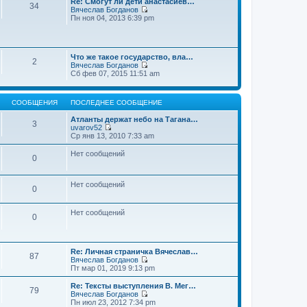
Re: Смогут ли дети анастасиев…
с
и
е
34
о
Вячеслав Богданов
л
к
н
о
П
Пн ноя 04, 2013 6:39 pm
е
п
и
б
е
д
о
ю
щ
р
н
с
е
е
е
л
н
й
м
е
и
Что же такое государство, вла…
т
у
2
д
ю
Вячеслав Богданов
и
с
н
П
Сб фев 07, 2015 11:51 am
к
о
е
е
п
о
м
р
о
б
у
е
с
щ
с
СООБЩЕНИЯ
ПОСЛЕДНЕЕ СООБЩЕНИЕ
й
л
е
о
т
е
н
о
Атланты держат небо на Тагана…
и
3
д
и
б
uvarov52
к
н
ю
П
щ
Ср янв 13, 2010 7:33 am
п
е
е
е
о
м
р
н
Нет сообщений
с
у
0
е
и
л
с
й
ю
е
о
т
д
о
и
Нет сообщений
н
0
б
к
е
щ
п
м
е
о
у
Нет сообщений
н
0
с
с
и
л
о
ю
е
о
д
б
н
Re: Личная страничка Вячеслав…
щ
87
е
Вячеслав Богданов
е
м
П
Пт мар 01, 2019 9:13 pm
н
у
е
и
с
р
Re: Тексты выступления В. Мег…
ю
79
о
е
Вячеслав Богданов
о
й
П
Пн июл 23, 2012 7:34 pm
б