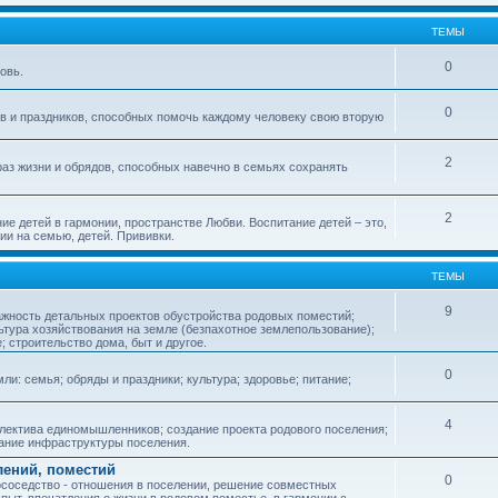
ТЕМЫ
0
овь.
0
ов и праздников, способных помочь каждому человеку свою вторую
2
аз жизни и обрядов, способных навечно в семьях сохранять
2
ие детей в гармонии, пространстве Любви. Воспитание детей – это,
ии на семью, детей. Прививки.
ТЕМЫ
9
ажность детальных проектов обустройства родовых поместий;
ьтура хозяйствования на земле (безпахотное землепользование);
е; строительство дома, быт и другое.
0
ли: семья; обряды и праздники; культура; здоровье; питание;
4
лектива единомышленников; создание проекта родового поселения;
дание инфраструктуры поселения.
лений, поместий
0
соседство - отношения в поселении, решение совместных
пыт, впечатления о жизни в родовом поместье, в гармонии с