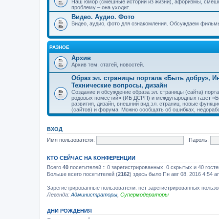
Наш юмор (смешные истории из жизни), афоризмы, смеш
проблему – она уходит.
Видео. Аудио. Фото
Видео, аудио, фото для ознакомления. Обсуждаем фильмы
РАЗНОЕ
Архив
Архив тем, статей, новостей.
Образ эл. страницы портала «Быть добру», 
Технические вопросы, дизайн
Создание и обсуждение образа эл. страницы (сайта) пор
родовых поместий» (ИБ ДСРП) и международных газет «Бы
развития, дизайн, внешний вид эл. страниц, новые функци
(сайтов) и форума. Можно сообщать об ошибках, недорабо
ВХОД
Имя пользователя:
Пароль:
КТО СЕЙЧАС НА КОНФЕРЕНЦИИ
Всего
40
посетителей :: 0 зарегистрированных, 0 скрытых и 40 гост
Больше всего посетителей (
2162
) здесь было Пн авг 08, 2016 4:54 a
Зарегистрированные пользователи: нет зарегистрированных польз
Легенда:
Администраторы
,
Супермодераторы
ДНИ РОЖДЕНИЯ