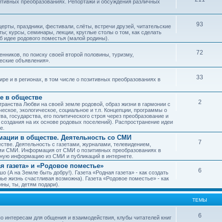
зитивных преобразованиях. Репортажи и обсуждения различных
93
рты, праздники, фестивали, слёты, встречи друзей, читательские
ы; курсы, семинары, лекции, круглые столы о том, как сделать
об идее родового поместья (малой родины).
72
ников, по поиску своей второй половины, туризму,
ческие объявления».
33
е и в регионах, в том числе о позитивных преобразованиях в
е в обществе
2
транства Любви на своей земле родовой, образ жизни в гармонии с
еское, экологическое, социальное и т.п. Концепции, программы о
а, государства, его политического строя через преобразование и
 создания на их основе родовых поселений). Распространение идеи
е.
ации в обществе. Деятельность со СМИ
7
тве. Деятельность с газетами, журналами, телевидением,
ми СМИ. Информация от СМИ о позитивных преобразованиях в
чную информацию из СМИ и публикаций в интернете.
я газета» и «Родовое поместье»
6
о (А на Земле быть добру!). Газета «Родная газета» - как создать
е жизнь счастливая возможна). Газета «Родовое поместье» - как
ны, ты, детям подари).
ТЕМЫ
6
о интересам для общения и взаимодействия, клубы читателей книг