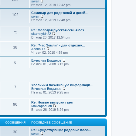
swan
П
Вт фев 12, 2019 12:42 pm
е
р
Семинар для родителей и детей…
102
е
swan
й
П
Вт фев 12, 2019 12:48 pm
т
е
и
р
к
Re: Молодая русская семья без…
е
75
п
skameykin22
й
П
о
Вт мар 28, 2017 12:54 pm
т
е
с
и
р
л
к
Re: "Час Земли" - дай отдохну…
38
е
е
п
Алёна 17
й
д
П
о
Чт сен 02, 2010 4:58 pm
т
н
е
с
и
е
р
л
Вячеслав Богданов
6
к
м
е
е
П
Вс июн 01, 2008 3:12 pm
п
у
й
д
е
о
с
т
н
р
с
о
и
е
е
л
о
к
м
й
е
б
п
у
т
д
щ
о
Увеличим позитивную информаци…
с
и
7
н
е
с
Вячеслав Богданов
о
к
е
н
П
л
Пт мар 01, 2013 9:25 am
о
п
м
и
е
е
б
о
у
ю
р
д
щ
с
Re: Новые выпуски газет
с
е
н
е
л
96
МаксКраснов
о
й
е
н
е
П
Вт фев 26, 2019 6:24 pm
о
т
м
и
д
е
б
и
у
ю
н
р
щ
к
с
е
е
е
п
о
м
СООБЩЕНИЯ
ПОСЛЕДНЕЕ СООБЩЕНИЕ
й
н
о
о
у
т
и
с
б
с
Re: Существующие родовые посе…
и
ю
30
л
щ
о
swan
к
е
е