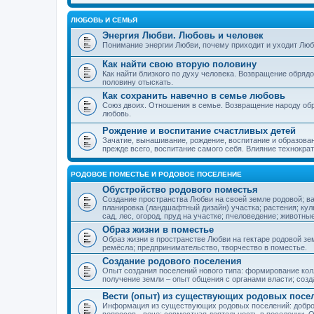
ЛЮБОВЬ И СЕМЬЯ
Энергия Любви. Любовь и человек
Понимание энергии Любви, почему приходит и уходит Люб
Как найти свою вторую половину
Как найти близкого по духу человека. Возвращение обряд
половину отыскать.
Как сохранить навечно в семье любовь
Союз двоих. Отношения в семье. Возвращение народу обр
любовь.
Рождение и воспитание счастливых детей
Зачатие, вынашивание, рождение, воспитание и образован
прежде всего, воспитание самого себя. Влияние технократ
РОДОВОЕ ПОМЕСТЬЕ И РОДОВОЕ ПОСЕЛЕНИЕ
Обустройство родового поместья
Создание пространства Любви на своей земле родовой; в
планировка (ландшафтный дизайн) участка; растения; кул
сад, лес, огород, пруд на участке; пчеловедение; животны
Образ жизни в поместье
Образ жизни в пространстве Любви на гектаре родовой зем
ремёсла; предпринимательство, творчество в поместье.
Создание родового поселения
Опыт создания поселений нового типа: формирование кол
получение земли – опыт общения с органами власти; соз
Вести (опыт) из существующих родовых посе
Информация из существующих родовых поселений: добро
вопросов - вече; совместная деятельность в поселении. О