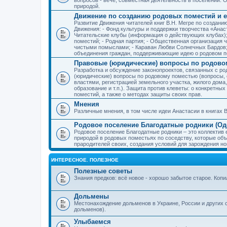
природой.
Движение по созданию родовых поместий и е
Развитие Движения читателей книг В.Н. Мегре по создан
Движения: - Фонд культуры и поддержки творчества «Анас
Читательские клубы (информация о действующих клубах)
поместий; - Родная партия; - Общественная организация 
чистыми помыслами; - Караван Любви Солнечных Бардов; 
объединения граждан, поддерживающие идею о родовом п
Правовые (юридические) вопросы по родово
Разработка и обсуждение законопроектов, связанных с 
(юридические) вопросы по родовому поместью (вопросы,
властями, регистрацией земельного участка, жилого дома
образование и т.п.). Защита против клеветы: о конкретн
поместий, а также о методах защиты своих прав.
Мнения
Различные мнения, в том числе идеи Анастасии в книгах В
Родовое поселение Благодатные родники (Оде
Родовое поселение Благодатные родники – это коллектив
природой в родовых поместьях по соседству, которые об
прародителей своих, создания условий для зарождения н
ИНТЕРЕСНОЕ. ПОЛЕЗНОЕ
Полезные советы
Знания предков: всё новое - хорошо забытое старое. Коп
Дольмены
Местонахождение дольменов в Украине, России и других 
дольменов).
Улыбаемся