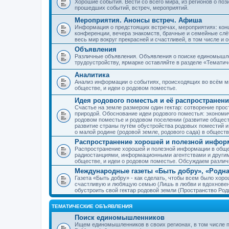
Хорошие события. Вести со всего мира, из регионов о по
прошедших событий, встреч, мероприятий.
Мероприятия. Анонсы встреч. Афиша
Информация о предстоящих встречах, мероприятиях: конце
конференции, вечера знакомств, брачные и семейные слёт
весь мир вокруг прекрасней и счастливей, в том числе и 
Объявления
Различные объявления. Объявления о поиске единомышлен
трудоустройству, ярмарке оставляйте в разделе «Темати
Аналитика
Анализ информации о событиях, происходящих во всём мир
обществе, и идеи о родовом поместье.
Идея родового поместья и её распространени
Счастье на земле размером один гектар: сотворение прос
природой. Обоснование идеи родового поместья: экономич
родовом поместье и родовом поселении (развитие обществ
развитие страны путём обустройства родовых поместий и
о малой родине (родовой земле, родового сада) в обществ
Распространение хорошей и полезной информ
Распространение хорошей и полезной информации в общес
радиостанциями, информационными агентствами и други
обществе, и идеи о родовом поместье. Обсуждаем разли
Международные газеты «Быть добру», «Родна
Газета «Быть добру» - как сделать, чтобы всем было хорош
счастливую и любящую семью (Лишь в любви и вдохновень
обустроить свой гектар родовой земли (Пространство Роди
ТЕМАТИЧЕСКИЕ ОБЪЯВЛЕНИЯ
Поиск единомышленников
Ищем единомышленников в своих регионах, в том числе п