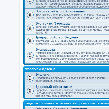
В. Мегре (общие встречи), инициативные группы по созда
поместий), формирующиеся и существующие родовые пос
родовых поместий; организации и объединения, поддерж
Поиск своей второй половины
Брачные объявления: поиск близкого человека по духу, с
Совместное общение, чтобы лучше понять друг друга в ра
Экотуризм. Экоотдых
Зелёный, сельский туризм. Экскурсии в живописные, дос
оздоровительные места). Поездки по святым местам. Ма
поместий).
Трудоустройство. Экодело
Форум для тех, кто ищет работу среди единомышленников
совместного экодела; кто ищет или предлагает волонтёрс
Экоярмарка
Ярмарка продукции из родовых поместий (выращенная и с
В. Мегре (не из родовых поместий); экологической проду
экопродукции промышленного/фермерского производства и
поиск старых сортов), животным, продукции для экохозяй
ЭКОЛОГИЯ И ЗДОРОВЬЕ
Экология
Экологическая ситуация и способы улучшения экологии. В
разрушающий природу).
Здоровый образ жизни
Здоровье – экология человека. Влияние окружающей обст
Естественное питание. Приготовление вкусной вегетариан
жизни в гармонии с природой.
ОБЩЕСТВО. ПОЛИТИКА. ЭКОНОМИКА. НАРОДОВЛАСТИЕ. ТЕРРИТ
Общество. Политика. Экономика