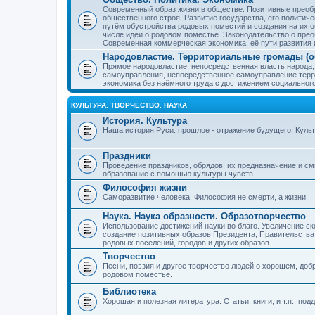
Современный образ жизни в обществе. Позитивные преобр
общественного строя. Развитие государства, его политиче
путём обустройства родовых поместий и создания на их о
числе идеи о родовом поместье. Законодательство о прео
Современная коммерческая экономика, её пути развития 
Народовластие. Территориальные громады (о
Прямое народовластие, непосредственная власть народа,
самоуправления, непосредственное самоуправление терр
экономика без наёмного труда с достижением социальног
КУЛЬТУРА. ТВОРЧЕСТВО. НАУКА
История. Культура
Наша история Руси: прошлое - отражение будущего. Куль
Праздники
Проведение праздников, обрядов, их предназначение и см
образование с помощью культуры чувств
Философия жизни
Саморазвитие человека. Философия не смерти, а жизни.
Наука. Наука образности. Образотворчество
Использование достижений науки во благо. Увеличение с
создание позитивных образов Президента, Правительства,
родовых поселений, городов и других образов.
Творчество
Песни, поэзия и другое творчество людей о хорошем, добр
родовом поместье.
Библиотека
Хорошая и полезная литература. Статьи, книги, и т.п., п