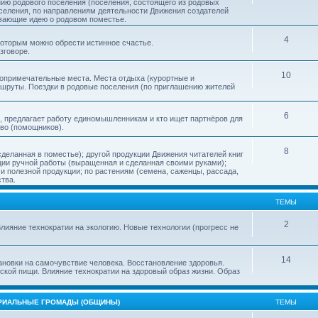
нию родового поселения (поселения, состоящего из родовых
еления, по направлениям деятельности Движения создателей
ивающие идею о родовом поместье.
4
 которым можно обрести истинное счастье.
зговоре.
10
топримечательные места. Места отдыха (курортные и
ршруты. Поездки в родовые поселения (по приглашению жителей
6
, предлагает работу единомышленникам и кто ищет партнёров для
тво (помощников).
8
деланная в поместье); другой продукции Движения читателей книг
кции ручной работы (выращенная и сделанная своими руками);
 полезной продукции; по растениям (семена, саженцы, рассада,
ства.
ТЕМЫ
2
лияние технократии на экологию. Новые технологии (прогресс не
14
ановки на самочувствие человека. Восстановление здоровья.
ской пищи. Влияние технократии на здоровый образ жизни. Образ
ОРИАЛЬНЫЕ ГРОМАДЫ (ОБЩИНЫ)
ТЕМЫ