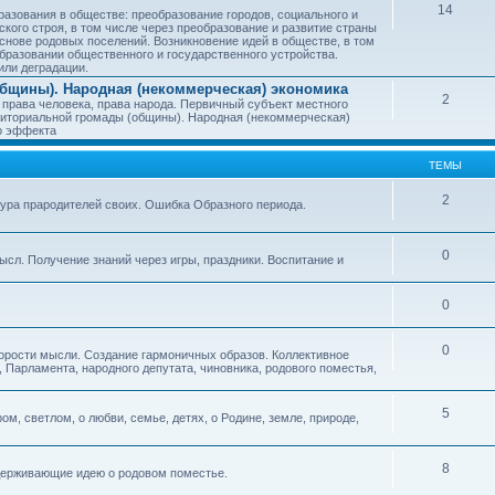
14
азования в обществе: преобразование городов, социального и
ского строя, в том числе через преобразование и развитие страны
снове родовых поселений. Возникновение идей в обществе, в том
бразовании общественного и государственного устройства.
или деградации.
бщины). Народная (некоммерческая) экономика
2
 права человека, права народа. Первичный субъект местного
иториальной громады (общины). Народная (некоммерческая)
о эффекта
ТЕМЫ
2
тура прародителей своих. Ошибка Образного периода.
0
ысл. Получение знаний через игры, праздники. Воспитание и
0
0
корости мысли. Создание гармоничных образов. Коллективное
 Парламента, народного депутата, чиновника, родового поместья,
5
ом, светлом, о любви, семье, детях, о Родине, земле, природе,
8
оддерживающие идею о родовом поместье.