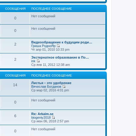
т
е
щ
и
р
е
к
е
СООБЩЕНИЯ
ПОСЛЕДНЕЕ СООБЩЕНИЕ
н
п
й
и
о
т
Нет сообщений
0
ю
с
и
л
к
е
п
Нет сообщений
д
о
0
н
с
е
л
м
е
Видеообращение к будущим роди…
2
у
д
Гриша РодноЯр
с
н
П
Чт апр 01, 2010 10:33 pm
о
е
е
о
м
р
Экстернатное образование в По…
б
2
у
е
ink
щ
с
й
П
Ср янв 11, 2012 12:38 am
е
о
т
е
н
о
и
р
и
б
к
е
СООБЩЕНИЯ
ПОСЛЕДНЕЕ СООБЩЕНИЕ
ю
щ
п
й
е
о
т
Листья – это удобрение
14
н
с
и
Вячеслав Богданов
и
л
к
П
Ср мар 02, 2016 4:01 pm
ю
е
п
е
д
о
р
н
Нет сообщений
с
е
0
е
л
й
м
е
т
у
д
и
Re: Arkaim.se
с
н
к
6
biogeniy2018
о
е
п
П
Ср июн 06, 2018 2:57 pm
о
м
о
е
б
у
с
р
Нет сообщений
щ
с
л
0
е
е
о
е
й