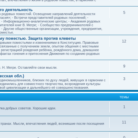
го деятельность
5
ию родовых поместий. Освещение направлений деятельности
тасия»; - Встречи представителей родовых поселений; -
; - Информационно-аналитические центры; - Академия родовых
читателей книг В. Мегре; - Сообщество предпринимателей с
- Другие общественные организации, учреждения, предприятия,
оместье.
му поместью. Защита против клеветы
12
родовыми поместьями и изменениями в Конституцию. Правовые
 связанные с получением земли, опытом общения с местными
, регистрацией рождения ребёнка, рождённого дома, домашнее
ых фактах гонения и притеснения Движения по созданию родовых
9
. Н. Мегре. Оставляйте свои мысли.
сская обл.)
3
 единомышленников, близких по духу людей, живущих в гармонии с
ъединились для совместного творчества, возрождения культуры
овой цивилизации и дальнейшего её совершенствования.
ТЕМЫ
1
илка добрых советов. Хорошие идеи.
11
странах. Мысли, впечатления людей, возникшие после посещения
0